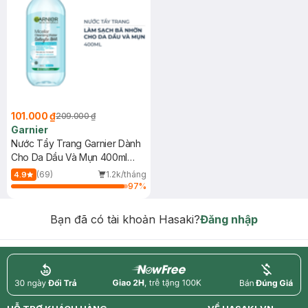
101.000 ₫
209.000 ₫
Garnier
Nước Tẩy Trang Garnier Dành
Cho Da Dầu Và Mụn 400ml
(Mới)
(69)
1.2k/tháng
4.9
97
%
Bạn đã có tài khoản Hasaki?
Đăng nhập
return
nowfree
price