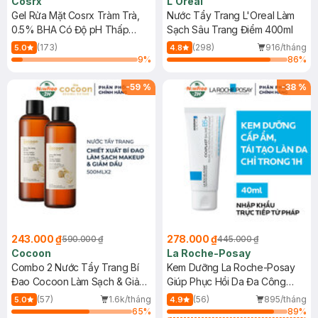
Cosrx
L'Oreal
Gel Rửa Mặt Cosrx Tràm Trà,
Nước Tẩy Trang L'Oreal Làm
0.5% BHA Có Độ pH Thấp
Sạch Sâu Trang Điểm 400ml
150ml
(173)
(298)
916/tháng
5.0
4.8
9
%
86
%
-
59
%
-
38
%
243.000 ₫
278.000 ₫
590.000 ₫
445.000 ₫
Cocoon
La Roche-Posay
Combo 2 Nước Tẩy Trang Bí
Kem Dưỡng La Roche-Posay
Đao Cocoon Làm Sạch & Giảm
Giúp Phục Hồi Da Đa Công
Dầu 500ml
Dụng 40ml
(57)
1.6k/tháng
(56)
895/tháng
5.0
4.9
65
%
89
%