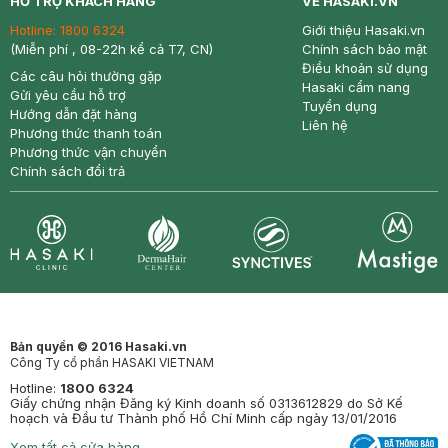
HỖ TRỢ KHÁCH HÀNG
VỀ HASAKI.VN
Hotline:
1800 6324
Giới thiệu Hasaki.vn
(Miễn phí , 08-22h kể cả T7, CN)
Chính sách bảo mật
Điều khoản sử dụng
Các câu hỏi thường gặp
Hasaki cẩm nang
Gửi yêu cầu hỗ trợ
Tuyển dụng
Hướng dẫn đặt hàng
Liên hệ
Phương thức thanh toán
Phương thức vận chuyển
Chính sách đổi trả
Synctives
Clinic
Dermahair
Mastige
Bản quyền © 2016 Hasaki.vn
Công Ty cổ phần HASAKI VIETNAM
Hotline:
1800 6324
Giấy chứng nhận Đăng ký Kinh doanh số 0313612829 do Sở Kế
hoạch và Đầu tư Thành phố Hồ Chí Minh cấp ngày 13/01/2016
Xem tất cả cửa hàng