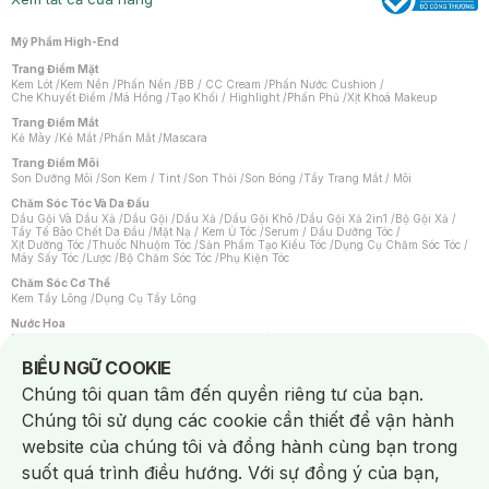
Mỹ Phẩm High-End
Trang Điểm Mặt
Kem Lót
/
Kem Nền
/
Phấn Nền
/
BB / CC Cream
/
Phấn Nước Cushion
/
Che Khuyết Điểm
/
Má Hồng
/
Tạo Khối / Highlight
/
Phấn Phủ
/
Xịt Khoá Makeup
Trang Điểm Mắt
Kẻ Mày
/
Kẻ Mắt
/
Phấn Mắt
/
Mascara
Trang Điểm Môi
Son Dưỡng Môi
/
Son Kem / Tint
/
Son Thỏi
/
Son Bóng
/
Tẩy Trang Mắt / Môi
Chăm Sóc Tóc Và Da Đầu
Dầu Gội Và Dầu Xả
/
Dầu Gội
/
Dầu Xả
/
Dầu Gội Khô
/
Dầu Gội Xả 2in1
/
Bộ Gội Xả
/
Tẩy Tế Bào Chết Da Đầu
/
Mặt Nạ / Kem Ủ Tóc
/
Serum / Dầu Dưỡng Tóc
/
Xịt Dưỡng Tóc
/
Thuốc Nhuộm Tóc
/
Sản Phẩm Tạo Kiểu Tóc
/
Dụng Cụ Chăm Sóc Tóc
/
Máy Sấy Tóc
/
Lược
/
Bộ Chăm Sóc Tóc
/
Phụ Kiện Tóc
Chăm Sóc Cơ Thể
Kem Tẩy Lông
/
Dụng Cụ Tẩy Lông
Nước Hoa
Nước Hoa Nữ
/
Nước Hoa Nam
/
Nước Hoa Cao Cấp
/
Xịt Thơm Toàn Thân
/
Nước Hoa Vùng Kín
Notice about cookies usage
BIỂU NGỮ COOKIE
Chăm Sóc Cá Nhân
Chúng tôi quan tâm đến quyền riêng tư của bạn.
Chống Muỗi
/
Khẩu Trang
/
Máy Massage
/
Mặt Nạ Xông Hơi
/
Nước Rửa Tay
/
Sản Phẩm Chăm Sóc Khác
/
Bàn Chải Đánh Răng
/
Bàn Chải Điện
/
Chúng tôi sử dụng các cookie cần thiết để vận hành
Hỗ Trợ Trắng Răng
/
Kem Đánh Răng
/
Máy Tăm Nước
/
Nước Súc Miệng
/
Tăm / Chỉ Nha Khoa
/
Xịt Thơm Miệng
/
Dung Dịch Vệ Sinh
/
Dưỡng Vùng Kín
/
website của chúng tôi và đồng hành cùng bạn trong
Khăn Ướt Vệ Sinh Vùng Kín
/
Băng Vệ Sinh
/
Tampon
/
Bọt Cạo Râu
/
Dao Cạo Râu
/
Máy Cạo Râu
suốt quá trình điều hướng. Với sự đồng ý của bạn,
Vấn Đề Về Da