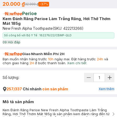
20.000 ₫
32.000 ₫
-
37
%
Perioe
Kem Đánh Răng Perioe Làm Trắng Răng, Hơi Thở Thơm
Mát 185g
New Fresh Alpha Toothpaste
(SKU:
422213266
)
Số công bố với Bộ Y Tế : 182276/22/CBMP-QLD
0
9
Hỏi đáp
Giao Nhanh Miễn Phí 2H
Bạn muốn nhận hàng trước
10h
ngày mai. Đặt hàng trước
24h
và
chọn giao hàng
2H
ở bước thanh toán.
Xem chi tiết
Số lượng:
257/337
Chi nhánh
còn sản phẩm
Xem thêm
Mô tả sản phẩm
Kem Đánh Răng Perioe New Fresh Alpha Toothpaste Làm Trắng
Răng, Hơi Thở Thơm Mát 185g là sản phẩm kem đánh răng đến từ