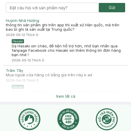
Gửi
Huỳnh Nhã Hương
thông tin sản phẩm ghi trên app thì xuất xứ Hàn quốc, mà trên
bao bì ghi là sản xuất tại Trung quốc?
2026-05-12
Thích
0
Hasaki
Dạ Hasaki xin chào, để tiện hỗ trợ hơn, nhờ bạn nhắn qua
fanpage Facebook cho Hasaki xin thêm thông tin đơn hàng
bạn nhé !
2026-05-12
Thích
0
Trâm Tây
Mua ngoài cửa hàng có bằng gía trên này k ad
2026-04-13
Thích
0
Hasaki
Dạ, giá sản phẩm tại các chi nhánh cửa hàng thuộc Hasaki,
trên website/app hasaki.vn đều giống nhau. Tuy nhiên Deal
Xem tất cả
sẽ thay đổi theo từng thời điểm, bạn ghé cửa hàng thời điểm
nào Deal sẽ tính theo thời điểm đó. Bạn có đặt hàng qua
website/app hoặc đến trực tiếp cửa hàng sẽ có nhân viên hỗ
trợ tư vấn cho mình ạ. Ngoài ra, bạn cũng có thể tự kiểm tra
giá sản phẩm bằng cách quét mã QR của sản phẩm trong ứng
dụng Hasaki.vn, còn phần quà tặng cũng sẽ theo khung flash
deal ạ, bạn có thể check lại với nhân viên trước khi thanh