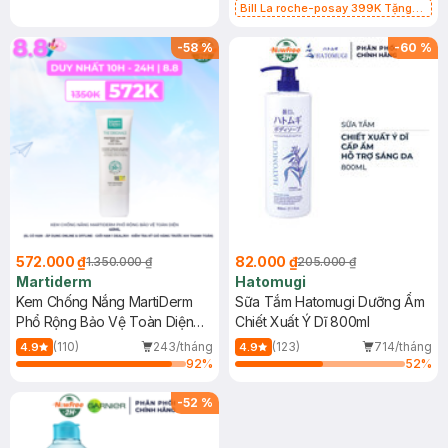
Bill La roche-posay 399K Tặng
Gel rửa mặt da dầu nhạy cảm 50ml
(SL có hạn)
-
58
%
-
60
%
572.000 ₫
82.000 ₫
1.350.000 ₫
205.000 ₫
Martiderm
Hatomugi
Kem Chống Nắng MartiDerm
Sữa Tắm Hatomugi Dưỡng Ẩm
Phổ Rộng Bảo Vệ Toàn Diện
Chiết Xuất Ý Dĩ 800ml
40ml
(110)
243/tháng
(123)
714/tháng
4.9
4.9
92
%
52
%
-
52
%