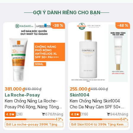
toán giúp mình nhé
2026-04-13
Thích
0
GỢI Ý DÀNH RIÊNG CHO BẠN
-
38
%
-
48
%
381.000 ₫
255.000 ₫
610.000 ₫
495.000 ₫
La Roche-Posay
Skin1004
Kem Chống Nắng La Roche-
Kem Chống Nắng Skin1004
Posay Phổ Rộng, Nâng Tông
Cho Da Nhạy Cảm SPF 50+
Kiềm Dầu 50ml
50ml
(28)
676/tháng
(119)
944/tháng
4.9
4.8
43
%
64
%
Bill La roche-posay 399K Tặng
Bill Skin1004 từ 399k Tặng Kem
Gel rửa mặt da dầu nhạy cảm 50ml
Chống Nắng Cho Da Nhạy Cảm