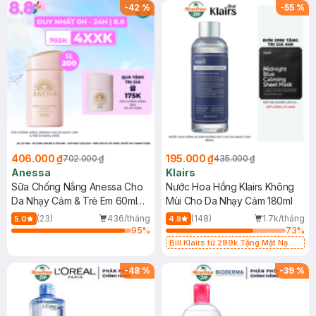
(SL có hạn)
SPF 50+ 20ml (SL Có Hạn)
-
42
%
-
55
%
406.000 ₫
195.000 ₫
702.000 ₫
435.000 ₫
Anessa
Klairs
Sữa Chống Nắng Anessa Cho
Nước Hoa Hồng Klairs Không
Da Nhạy Cảm & Trẻ Em 60ml
Mùi Cho Da Nhạy Cảm 180ml
(Mới)
(23)
436/tháng
(148)
1.7k/tháng
5.0
4.8
95
%
73
%
Bill Klairs từ 299k Tặng Mặt Nạ
Làm Dịu Da & Kiểm Soát Dầu Nhờn
25ml (SL Có Hạn)
-
48
%
-
39
%