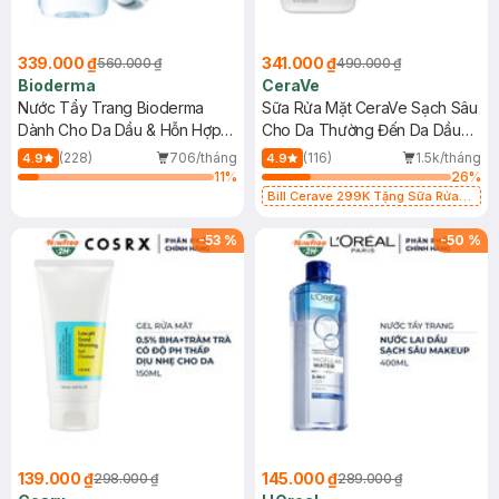
339.000 ₫
341.000 ₫
560.000 ₫
490.000 ₫
Bioderma
CeraVe
Nước Tẩy Trang Bioderma
Sữa Rửa Mặt CeraVe Sạch Sâu
Dành Cho Da Dầu & Hỗn Hợp
Cho Da Thường Đến Da Dầu
500ml
473ml
(228)
706/tháng
(116)
1.5k/tháng
4.9
4.9
11
%
26
%
Bill Cerave 299K Tặng Sữa Rửa
Mặt Cerave 30ml (SL có hạn)
-
53
%
-
50
%
139.000 ₫
145.000 ₫
298.000 ₫
289.000 ₫