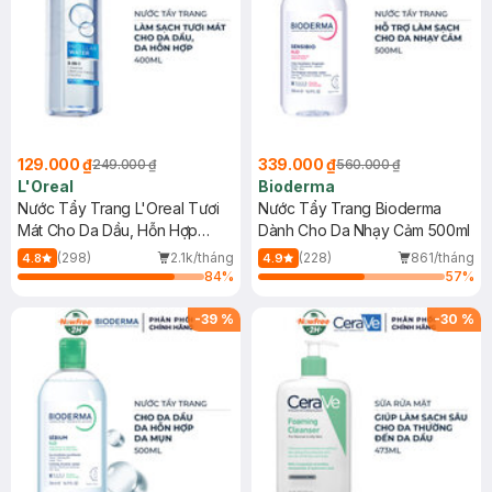
129.000 ₫
339.000 ₫
249.000 ₫
560.000 ₫
L'Oreal
Bioderma
Nước Tẩy Trang L'Oreal Tươi
Nước Tẩy Trang Bioderma
Mát Cho Da Dầu, Hỗn Hợp
Dành Cho Da Nhạy Cảm 500ml
400ml
(298)
2.1k/tháng
(228)
861/tháng
4.8
4.9
84
%
57
%
-
39
%
-
30
%