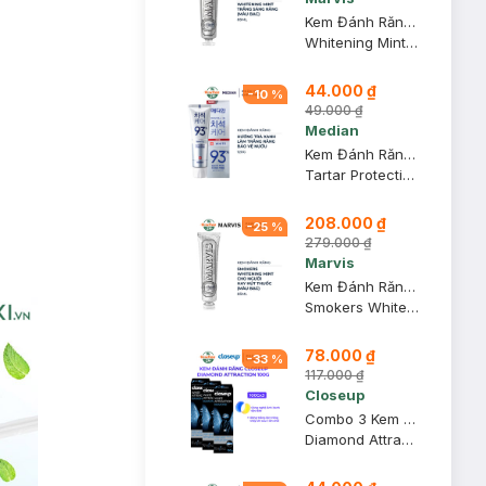
Kem Đánh Răng Marvis Màu Bạc Làm Trắng Răng 85ml
Whitening Mint Toothpaste
44.000 ₫
-
10
%
49.000 ₫
Median
Kem Đánh Răng Median IQ 93% Trắng Răng Màu Trắng Bạc 120g
Tartar Protection Toothpaste - White
208.000 ₫
-
25
%
279.000 ₫
Marvis
Kem Đánh Răng Marvis Màu Bạc Cho Người Hút Thuốc 85ml
Smokers Whitening Mint Toothpaste
78.000 ₫
-
33
%
117.000 ₫
Closeup
Combo 3 Kem Đánh Răng Closeup Diamond Attraction Trắng Răng 100g
Diamond Attraction