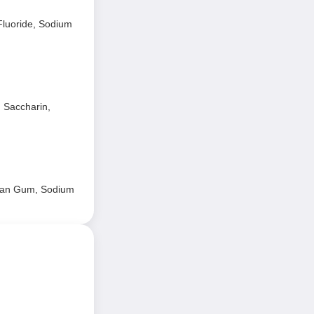
Fluoride, Sodium
m Saccharin,
nthan Gum, Sodium