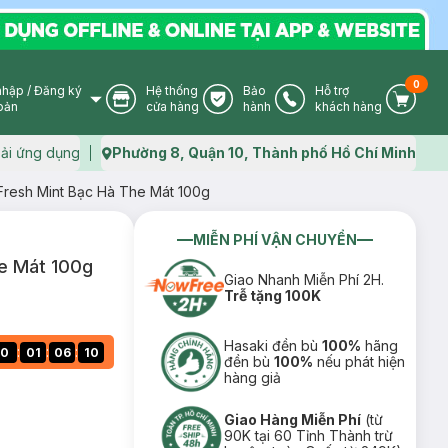
0
nhập
/
Đăng ký
Hệ thống
Bảo
Hỗ trợ
User Icon
Store Icon
Warranty Icon
Phone Icon
Cart I
oản
cửa hàng
hành
khách hàng
ải ứng dụng
Phường 8, Quận 10, Thành phố Hồ Chí Minh
Map icon
resh Mint Bạc Hà The Mát 100g
MIỄN PHÍ VẬN CHUYỂN
e Mát 100g
Giao Nhanh Miễn Phí 2H.
Trễ tặng 100K
Hasaki đền bù
100%
hãng
:
:
:
0
01
06
09
đền bù
100%
nếu phát hiện
hàng giả
Giao Hàng Miễn Phí
(từ
90K tại 60 Tỉnh Thành trừ