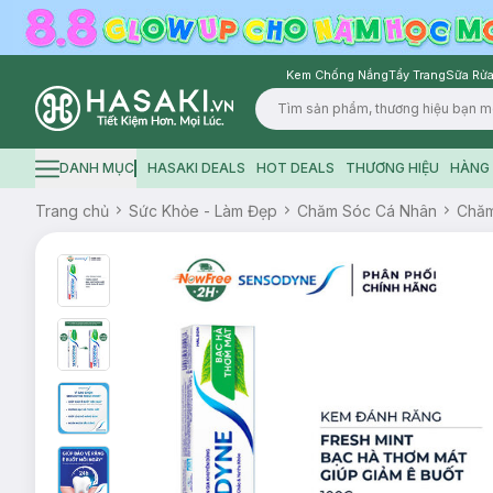
Kem Chống Nắng
Tẩy Trang
Sữa Rửa
Logo
DANH MỤC
HASAKI DEALS
HOT DEALS
THƯƠNG HIỆU
HÀNG 
Hamburger icon
Trang chủ
Sức Khỏe - Làm Đẹp
Chăm Sóc Cá Nhân
Chăm