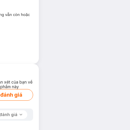
ạng vẫn còn hoặc
u đặn với
ận xét của bạn về
 phẩm này
 đánh giá
đánh giá