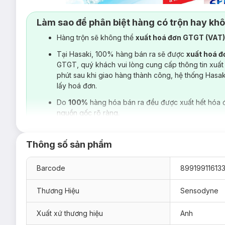
Làm sao để phân biệt hàng có trộn hay kh
Hàng trộn sẽ không thể
xuất hoá đơn GTGT (VAT
Tại Hasaki, 100% hàng bán ra sẽ được
xuất hoá 
GTGT, quý khách vui lòng cung cấp thông tin xuất
phút sau khi giao hàng thành công, hệ thống Hasa
lấy hoá đơn.
Do
100%
hàng hóa bán ra đều được xuất hết hóa 
nguồn gốc rõ ràng.
Thông số sản phẩm
1. Kem Đánh Răng Sensodyne Fresh Mint Bạc
Barcode
89919911613
Sensodyne Fresh Mint Toothpaste
giúp làm dịu cảm giác ê
luôn sạch sẽ và thơm mát.
Thương Hiệu
Sensodyne
Xuất xứ thương hiệu
Anh