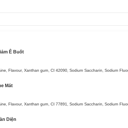
iảm Ê Buốt
taine, Flavour, Xanthan gum, CI 42090, Sodium Saccharin, Sodium Fluo
he Mát
taine, Flavour, Xanthan gum, CI 77891, Sodium Saccharin, Sodium Fluo
àn Diện