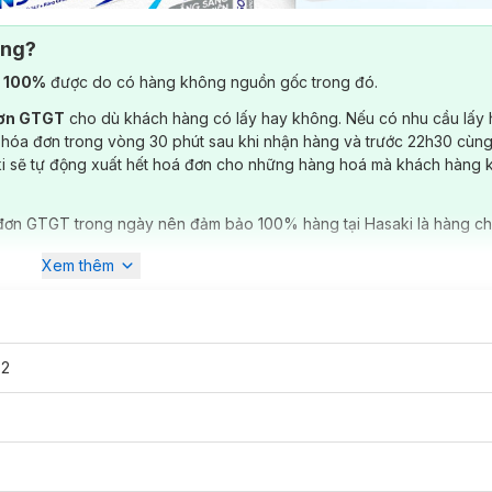
ông?
) 100%
được do có hàng không nguồn gốc trong đó.
đơn GTGT
cho dù khách hàng có lấy hay không. Nếu có nhu cầu lấy
 hóa đơn trong vòng 30 phút sau khi nhận hàng và trước 22h30 cùng
ki sẽ tự động xuất hết hoá đơn cho những hàng hoá mà khách hàng 
đơn GTGT trong ngày nên đảm bảo 100% hàng tại Hasaki là hàng ch
Xem thêm
 Hà The Mát
32
 buốt và bảo vệ khỏi hiện tượng răng ê buốt với hương bạc hà giữ cho