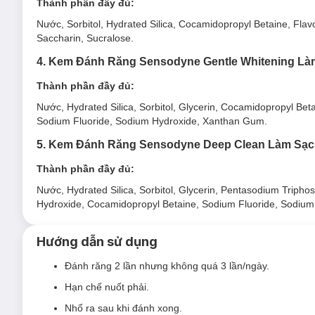
Thành phần đầy đủ:
Nước, Sorbitol, Hydrated Silica, Cocamidopropyl Betaine, Fla
Saccharin, Sucralose.
4. Kem Đánh Răng Sensodyne Gentle Whitening L
Thành phần đầy đủ:
Nước, Hydrated Silica, Sorbitol, Glycerin, Cocamidopropyl Be
Sodium Fluoride, Sodium Hydroxide, Xanthan Gum.
5. Kem Đánh Răng Sensodyne Deep Clean Làm Sạc
Thành phần đầy đủ:
Nước, Hydrated Silica, Sorbitol, Glycerin, Pentasodium Triph
Hydroxide, Cocamidopropyl Betaine, Sodium Fluoride, Sodium
Hướng dẫn sử dụng
Đánh răng 2 lần nhưng không quá 3 lần/ngày.
Ưu thế nổi bật của Kem Đánh Răng Sensodyne Fres
Hạn chế nuốt phải.
Được chứng minh lâm sàng giúp bảo vệ hàng ngày và gi
Nhổ ra sau khi đánh xong.