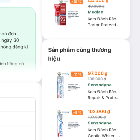
44.000 ₫
-
10
%
49.000 ₫
Median
Kem Đánh Răng Median IQ 93% Trắng Răng Màu Đỏ 120g
Tartar Protection Toothpaste - Fresh Breath
 hoá đơn
 ngày. 30
không đăng kí
Sản phẩm cùng thương
hiệu
ính hãng có
97.000 ₫
-
11
%
108.900 ₫
Sensodyne
Kem Đánh Răng Sensodyne Phục Hồi, Giảm Ê Buốt, Trắng Răng 100g
Repair & Protect Deep Repair - Whitening
102.000 ₫
 khoang miệng
-
5
%
107.500 ₫
Sensodyne
Kem Đánh Răng Sensodyne Gentle Whitening Làm Sáng Răng 160g
Gentle Whitening Toothpaste