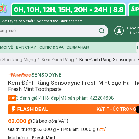
 Mặt
Tẩy tế bào chết
Bioderma
Nước Giặt
Bagsmart
Đăng 
Search icon
Tài kh
T
MỚI VỀ
BÁN CHẠY
CLINIC & SPA
DERMAHAIR
 Sóc Răng Miệng
Kem Đánh Răng
Kem Đánh Răng Sensodyne F
SENSODYNE
Kem Đánh Răng Sensodyne Fresh Mint Bạc Hà Th
Fresh Mint Toothpaste
5
3
đánh giá
|
4
Hỏi đáp
|
Mã sản phẩm:
422204698
KẾT THÚC TRONG
62.000 ₫
(Đã bao gồm VAT)
Giá thị trường:
63.000 ₫
- Tiết kiệm:
1.000 ₫
(
2
%
)
Mùi hương
:
Fresh Mint