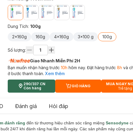
Dung Tích
:
100g
2x160g
160g
4x160g
3x100 g
100g
Số lượng:
Giao Nhanh Miễn Phí 2H
Bạn muốn nhận hàng trước
10h
hôm nay. Đặt hàng trước
8h
và c
ở bước thanh toán.
Xem thêm
290/337 CN
MUA NGAY N
GIỎ HÀNG
CART PLUS ICON
Còn hàng
Trễ tặng
D
Đánh giá
Hỏi đáp
m đánh răng
đến từ thương hiệu chăm sóc răng miệng
Sensodyne
củ
ê buốt 24/7 khi đánh răng hai lần mỗi ngày. Các sản phẩm này cũng cun