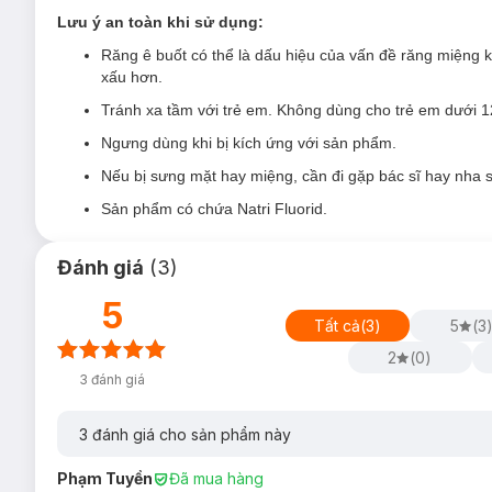
Công thức giúp bảo vệ răng khỏi tình trạng ê buốt 24/7*
Lưu ý an toàn khi sử dụng:
Đánh răng thường xuyên với
Sensodyne
giúp loại bỏ 
Răng ê buốt có thể là dấu hiệu của vấn đề răng miệng 
Vị bạc hà thơm mát mang lại cảm giác thơm mát, sạch s
xấu hơn.
*Sử dụng thường xuyên. Đánh răng 2 lần và tối đa 3 lần mỗi n
Tránh xa tầm với trẻ em. Không dùng cho trẻ em dưới 12 
2. Kem Đánh Răng Sensodyne Cool Gel Mát L
Ngưng dùng khi bị kích ứng với sản phẩm.
Sensodyne Cool Gel Toothpaste
giúp giảm tình trạng ê bu
Nếu bị sưng mặt hay miệng, cần đi gặp bác sĩ hay nha s
Sensodyne Cool Gel
giúp loại bỏ mảng bám, ngừa sâu răng v
Sản phẩm có chứa Natri Fluorid.
Đánh giá
(
3
)
5
Tất cả
(
3
)
5
(
3
2
(
0
)
3
đánh giá
3
đánh giá cho sản phẩm này
Phạm Tuyền
Đã mua hàng