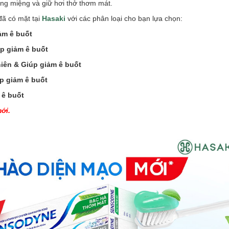
ng miệng và giữ hơi thở thơm mát.
đã có mặt tại
Hasaki
với các phân loại cho bạn lựa chọn:
ảm ê buốt
p giảm ê buốt
iên & Giúp giảm ê buốt
p giảm ê buốt
 ê buốt
ới.