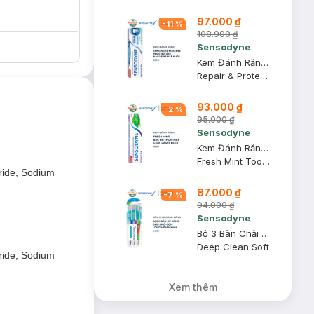
97.000 ₫
-
11
%
108.900 ₫
Sensodyne
Kem Đánh Răng Sensodyne Phục Hồi, Giảm Ê Buốt 100g
Repair & Protect Deep Repair
93.000 ₫
-
2
%
95.000 ₫
Sensodyne
Kem Đánh Răng Sensodyne Fresh Mint Bạc Hà The Mát 160g
Fresh Mint Toothpaste
ride, Sodium
87.000 ₫
-
7
%
94.000 ₫
Sensodyne
Bộ 3 Bàn Chải Đánh Răng Sensodyne Làm Sạch Sâu Kẽ Răng
Deep Clean Soft
ride, Sodium
Xem thêm