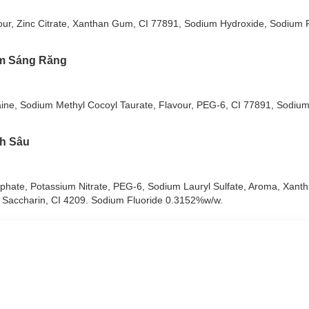
vour, Zinc Citrate, Xanthan Gum, CI 77891, Sodium Hydroxide, Sodium 
àm Sáng Răng
taine, Sodium Methyl Cocoyl Taurate, Flavour, PEG-6, CI 77891, Sodiu
h Sâu
osphate, Potassium Nitrate, PEG-6, Sodium Lauryl Sulfate, Aroma, Xa
 Saccharin, CI 4209. Sodium Fluoride 0.3152%w/w.
h Mint:
ảm ê buốt hiệu quả.