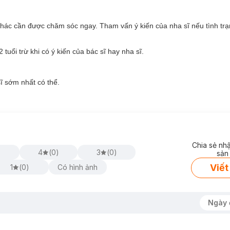
.
mảng bám, công thức có chứa fluorid giúp ngăn ngừa sâu răng
khác cần được chăm sóc ngay. Tham vấn ý kiến của nha sĩ nếu tình tr
ẽ.
gày.
tuổi trừ khi có ý kiến của bác sĩ hay nha sĩ.
ạnh, Giảm Ê Buốt
ốt răng, được sản xuất dưới dạng gel màu xanh tươi mát. Đánh răng đề
ĩ sớm nhất có thể.
à mang lại sự mát lạnh, sạch sẽ cho răng miệng.
Chia sẻ nh
)
4
(
0
)
3
(
0
)
sản
Viết
1
(
0
)
Có hình ảnh
Ngày 