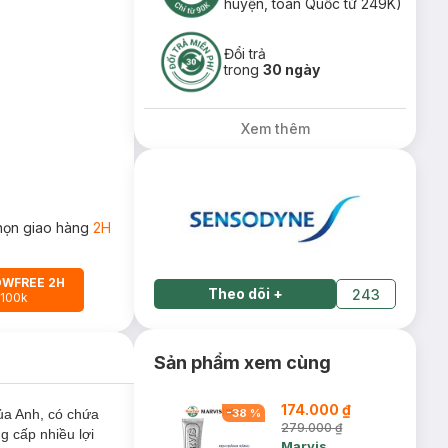
huyện, toàn Quốc từ 249K)
Đổi trả
trong
30 ngày
Xem thêm
họn giao hàng
2H
OWFREE 2H
Theo dõi
+
243
 100k
Sản phẩm xem cùng
174.000 ₫
a Anh, có chứa
-
38
%
279.000 ₫
g cấp nhiều lợi
Marvis