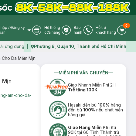
0
nhập
/
Đăng ký
Hệ thống
Bảo
Hỗ trợ
User Icon
Store Icon
Warranty Icon
Phone Icon
Cart I
oản
cửa hàng
hành
khách hàng
ải ứng dụng
Phường 8, Quận 10, Thành phố Hồ Chí Minh
Map icon
m Cho Da Mềm Mịn
MIỄN PHÍ VẬN CHUYỂN
 Mịn
Giao Nhanh Miễn Phí 2H.
Trễ tặng 100K
ong-am-cho-da-
Hasaki đền bù
100%
hãng
đền bù
100%
nếu phát hiện
hàng giả
Giao Hàng Miễn Phí
(từ
90K tại 60 Tỉnh Thành trừ