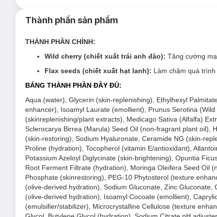
Thành phần sản phẩm
THÀNH PHẦN CHÍNH:
Wild cherry (chiết xuất trái anh đào):
Tăng cường mạnh
Flax seeds (chiết xuất hạt lanh):
Làm chậm quá trình l
BẢNG THÀNH PHẦN ĐẦY ĐỦ:
Aqua (water), Glycerin (skin-replenishing), Ethylhexyl Palmita
enhancer), Isoamyl Laurate (emollient), Prunus Serotina (Wild 
(skinreplenishing/plant extracts), Medicago Sativa (Alfalfa) E
Sclerocarya Birrea (Marula) Seed Oil (non-fragrant plant oil),
(skin-restoring), Sodium Hyaluronate, Ceramide NG (skin-reple
Proline (hydration), Tocopherol (vitamin E/antioxidant), Allantoi
Potassium Azeloyl Diglycinate (skin-brightening), Opuntia Ficu
Root Ferment Filtrate (hydration), Moringa Oleifera Seed Oil (n
Phosphate (skinrestoring), PEG-10 Phytosterol (texture enhance
(olive-derived hydration), Sodium Gluconate, Zinc Gluconate,
(olive-derived hydration), Isoamyl Cocoate (emollient), Capryli
(emulsifier/stabilizer), Microcrystalline Cellulose (texture e
Glycol, Butylene Glycol (hydration), Sodium Citrate pH adjuste