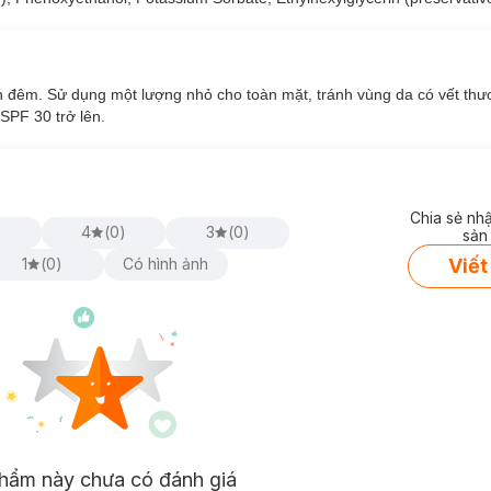
 đêm. Sử dụng một lượng nhỏ cho toàn mặt, tránh vùng da có vết thư
PF 30 trở lên.
Chia sẻ nh
se Nightly Reconditioning Moisturizer
hiện đã có mặt tại
Hasaki
)
4
(
0
)
3
(
0
)
sản
Viết
1
(
0
)
Có hình ảnh
hẩm này chưa có đánh giá