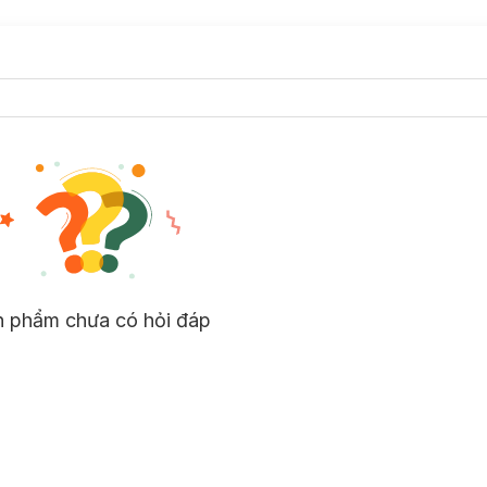
ng Moisturizer
có công thức dưỡng ẩm ưu việt giúp mang lại các hiệu 
 Hạt Lanh,
Arugula, Vitamin E...
giúp
ngăn chặn các dấu hiệu lão hóa,
ẩm hiệu quả, ngăn ngừa hiện tượng da mất nước.
và củng cố hàng rào độ ẩm tự nhiên,
hồi sinh vẻ tươi mới, khỏe mạnh 
, mang lại cảm giác dễ chịu cho da.
dàng thấy bên trong, dễ dàng ước lượng kem khi sử dụng.
n phẩm chưa có hỏi đáp