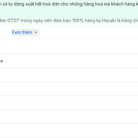
ki sẽ tự động xuất hết hoá đơn cho những hàng hoá mà khách hàng 
đơn GTGT trong ngày nên đảm bảo 100% hàng tại Hasaki là hàng ch
khói bụi, ánh sáng xanh, khí thải xe cộ, bụi mịn, khói thuốc lá... là 
Xem thêm
u hiệu lão hóa da sớm.
Kem Dưỡng
Paula's Choice Defense Nightly
và độ thẩm thấu cao cùng sự cải tiến của công thức siêu nhẹ giúp làn 
hóa) hỗ trợ bảo vệ da trước tác động từ ánh sáng xanh, từ ô nhiễm k
n lão hóa. Đây là sản phẩm lý tưởng giúp tăng cường sức đề kháng c
ce