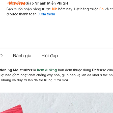
Giao Nhanh Miễn Phí 2H
Bạn muốn nhận hàng trước
10h
hôm nay. Đặt hàng trước
8h
và c
ở bước thanh toán.
Xem thêm
D
Đánh giá
Hỏi đáp
ioning Moisturizer
là
kem dưỡng
ban đêm thuộc dòng
Defense
củ
 lợi bao gồm hoạt chất chống oxy hóa, giúp bảo vệ làn da khỏi 8 tác n
háng và duy trì làn da trẻ trung, tươi mới.