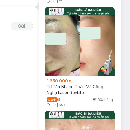
1 lần
|
61 phút
Timer Gray Icon
quả nổi bật cho
Gửi
 tăng sức đề
từ bên trong.
1.650.000 ₫
Trị Tàn Nhang Toàn Má Công
Nghệ Laser RevLite
(5)
180/tháng
5.0
1 lần
|
30p
Timer Gray Icon