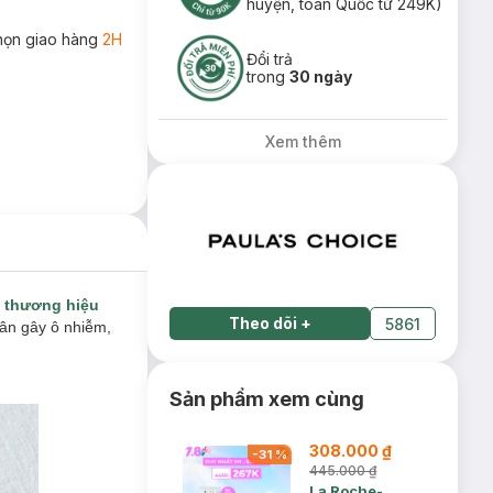
huyện, toàn Quốc từ 249K)
họn giao hàng
2H
Đổi trả
trong
30 ngày
Xem thêm
a
thương hiệu
Theo dõi
+
5861
hân gây ô nhiễm,
Sản phẩm xem cùng
308.000 ₫
-
31
%
445.000 ₫
La Roche-