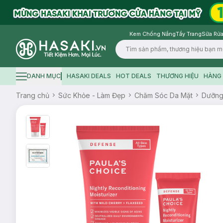
Kem Chống Nắng
Tẩy Trang
Sữa Rửa
Logo
DANH MỤC
HASAKI DEALS
HOT DEALS
THƯƠNG HIỆU
HÀNG 
Hamburger icon
Trang chủ
Sức Khỏe - Làm Đẹp
Chăm Sóc Da Mặt
Dưỡn