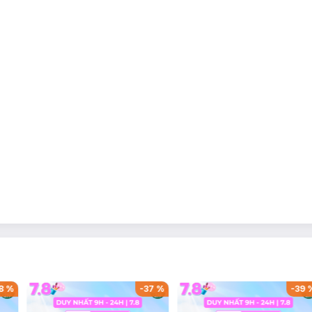
oice (không hương liệu, không chất tạo màu, không,
kiểm nghiệm trên
-
23
%
-
53
%