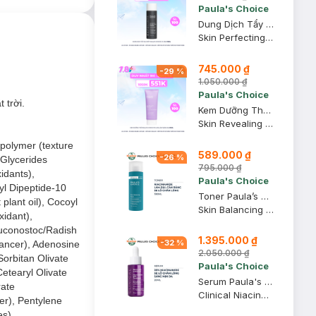
Paula's Choice
Dung Dịch Tẩy Da Chết Paula’s Choice 2% BHA 118ml
Skin Perfecting 2% BHA Liquid
745.000 ₫
-
29
%
1.050.000 ₫
Paula's Choice
 trời.
Kem Dưỡng Thể Paula’s Choice 10% AHA Làm Sáng Da 210ml
Skin Revealing Body Lotion with 10% AHA
opolymer (texture
589.000 ₫
-
26
%
/Glycerides
795.000 ₫
idants),
Paula's Choice
yl Dipeptide-10
Toner Paula’s Choice Điều Chỉnh Lỗ Chân Lông 190ml
plant oil), Cocoyl
Skin Balancing Pore-Reducing Toner
xidant),
Leuconostoc/Radish
1.395.000 ₫
-
32
%
nhancer), Adenosine
2.050.000 ₫
Sorbitan Olivate
Paula's Choice
etearyl Olivate
Serum Paula's Choice Se Khít Lỗ Chân Lông Tối Ưu 20ml
rate
Clinical Niacinamide 20% Treatment
er), Pentylene
es).