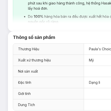
phút sau khi giao hàng thành công, hệ thống Hasa
lấy hoá đơn.
Do
100%
hàng hóa bán ra đều được xuất hết hóa 
nguồn gốc rõ ràng.
Các yếu tố đến từ môi trường bên ngoài như ánh nắng mặt trời, 
sinh ra gốc tự do - nguyên nhân chính hình thành nên các dấ
Moisturizer
với kết cấu dạng kem (cream), nhẹ dịu, mềm mịn 
Thông số sản phẩm
được bổ sung axit béo (nguồn gốc thực vật và chất chống oxy 
thời, sản phẩm còn giúp làm mờ dần những dấu hiệu nếp nhă
Thương Hiệu
Paula's Choi
và dưỡng da cho ngày hôm sau.
Xuất xứ thương hiệu
Mỹ
Nơi sản xuất
Đặc tính
Dạng lì
Giới tính
Dung Tích