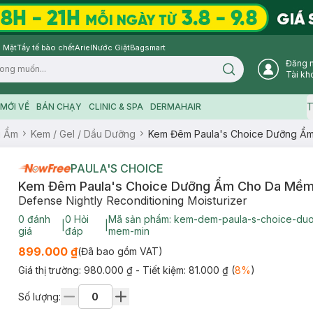
 Mặt
Tẩy tế bào chết
Ariel
Nước Giặt
Bagsmart
Đăng 
Search icon
Tài kh
T
MỚI VỀ
BÁN CHẠY
CLINIC & SPA
DERMAHAIR
g Ẩm
Kem / Gel / Dầu Dưỡng
Kem Đêm Paula's Choice Dưỡng Ẩ
PAULA'S CHOICE
Kem Đêm Paula's Choice Dưỡng Ẩm Cho Da Mềm
Defense Nightly Reconditioning Moisturizer
0
đánh
0
Hỏi
Mã sản phẩm:
kem-dem-paula-s-choice-du
|
|
giá
đáp
mem-min
899.000 ₫
(Đã bao gồm VAT)
Giá thị trường:
980.000 ₫
- Tiết kiệm:
81.000 ₫
(
8
%
)
Số lượng: