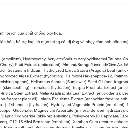
 lợi ích của chất chống oxy hóa.
ão hóa, hỗ trợ loại bỏ mụn trứng cá, dị ứng và nhạy cảm ánh nắng mặt
te (emollient), Hydroxyethyl Acrylate/Sodium Acryloyldimethyl Taurate C
Cherry) Fruit Extract (antioxidant), Almond/Borage/Linseed/Olive Acids
xtract, Sesamum Indicum, Hydrolyzed Eruca Sativa (Arugula) Leaf (antiox
 Hydrolyzed Algae Extract (hydration), Palmitoyl Hexapeptide-12, Palmito
nishing agents), Helianthus Annuus (Sunflower) Seed Oil (non-fragrant 
n (skin-soothing), Trehalose (hydration), Eclipta Prostrata Extract (antio
s-Indica Stem Extract, Melia Azadirachta Leaf Extract (antioxidants), 
on-fragrant plant oil), Alaria Esculenta Extract (antioxidant/texture e
r), Tribehenin (hydration), Hydrolyzed Vegetable Protein (emollient), 
 Copper Gluconate, Magnesium Aspartate (mineral-derived hydrators), C
c/Capric Triglyceride (skin-replenishing), Polyglyceryl-10 Caprylate/Cap
nhancer), C12-15 Alkyl Benzoate (emollient), Xanthan Gum (texture enhanc
r), Phenoxyethanol, Potassium Sorbate, Ethylhexylglycerin (preservativ