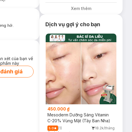
Xem thêm
Dịch vụ gợi ý cho bạn
ơng hở.
ận xét của bạn về
với 2 dung tích
 phẩm này
 đánh giá
450.000 ₫
Mesoderm Dưỡng Sáng Vitamin
C-20% Vùng Mặt (Tây Ban Nha)
(1)
18.2k/tháng
5.0