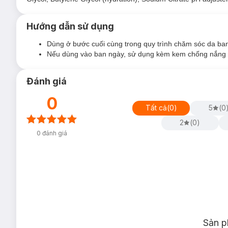
Hướng dẫn sử dụng
Dùng ở bước cuối cùng trong quy trình chăm sóc da ban
Nếu dùng vào ban ngày, sử dụng kèm kem chống nắng S
Đánh giá
0
Kem Đêm Dưỡng Ẩm Cho Da Mềm Mịn Paula's Choice Defen
Tất cả
(
0
)
5
(
0
như sau:
2
(
0
)
15ml (Trial Size)
0
đánh giá
60ml (Full Size)
Loại da phù hợp:
Sản phẩm thích hợp sử dụng cho mọi loại da.
Giải pháp cho tình trạng da:
Da sức đề kháng yếu
Da mới bắt đầu làm quen với sản phẩm chăm sóc da
Sản p