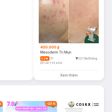
 động vật).
400.000 ₫
Mesoderm Trị Mụn
(7)
227.8k/tháng
5.0
1 Lần
|
54 phút
Timer Gray Icon
Xem thêm
-
37
%
-
53
%