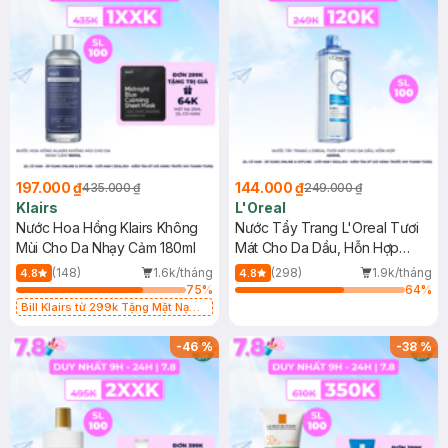
197.000 ₫
144.000 ₫
435.000 ₫
249.000 ₫
Klairs
L'Oreal
Nước Hoa Hồng Klairs Không
Nước Tẩy Trang L'Oreal Tươi
Mùi Cho Da Nhạy Cảm 180ml
Mát Cho Da Dầu, Hỗn Hợp
400ml
(148)
1.6k/tháng
(298)
1.9k/tháng
4.8
4.8
75
%
64
%
Bill Klairs từ 299k Tặng Mặt Nạ
Làm Dịu Da & Kiểm Soát Dầu Nhờn
25ml (SL Có Hạn)
-
46
%
-
38
%