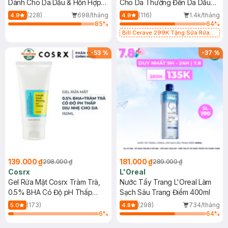
Dành Cho Da Dầu & Hỗn Hợp
Cho Da Thường Đến Da Dầu
500ml
473ml
(228)
698/tháng
(116)
1.4k/tháng
4.9
4.9
85
%
64
%
Bill Cerave 299K Tặng Sữa Rửa
Mặt Cerave 30ml (SL có hạn)
-
53
%
-
37
%
139.000 ₫
181.000 ₫
298.000 ₫
289.000 ₫
Cosrx
L'Oreal
Gel Rửa Mặt Cosrx Tràm Trà,
Nước Tẩy Trang L'Oreal Làm
0.5% BHA Có Độ pH Thấp
Sạch Sâu Trang Điểm 400ml
150ml
(173)
(298)
734/tháng
5.0
4.8
6
%
64
%