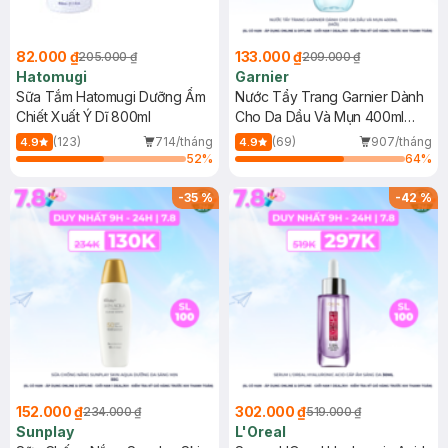
82.000 ₫
133.000 ₫
205.000 ₫
209.000 ₫
Hatomugi
Garnier
Sữa Tắm Hatomugi Dưỡng Ẩm
Nước Tẩy Trang Garnier Dành
Chiết Xuất Ý Dĩ 800ml
Cho Da Dầu Và Mụn 400ml
(Mới)
(123)
714/tháng
(69)
907/tháng
4.9
4.9
52
%
64
%
-
35
%
-
42
%
152.000 ₫
302.000 ₫
234.000 ₫
519.000 ₫
Sunplay
L'Oreal