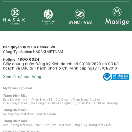
Synctives
Clinic
Dermahair
Mastige
Bản quyền © 2016 Hasaki.vn
Công Ty cổ phần HASAKI VIETNAM
Hotline:
1800 6324
Giấy chứng nhận Đăng ký Kinh doanh số 0313612829 do Sở Kế
hoạch và Đầu tư Thành phố Hồ Chí Minh cấp ngày 13/01/2016
Xem tất cả cửa hàng
Mỹ Phẩm High-End
Trang Điểm Mặt
Kem Lót
/
Kem Nền
/
Phấn Nền
/
BB / CC Cream
/
Phấn Nước Cushion
/
Che Khuyết Điểm
/
Má Hồng
/
Tạo Khối / Highlight
/
Phấn Phủ
/
Xịt Khoá Makeup
Trang Điểm Mắt
Kẻ Mày
/
Kẻ Mắt
/
Phấn Mắt
/
Mascara
Trang Điểm Môi
Son Dưỡng Môi
/
Son Kem / Tint
/
Son Thỏi
/
Son Bóng
/
Tẩy Trang Mắt / Môi
Chăm Sóc Tóc Và Da Đầu