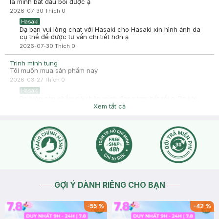
là mình bắt đầu bôi được ạ
2026-07-30
Thích
0
Hasaki
Dạ bạn vui lòng chat với Hasaki cho Hasaki xin hình ảnh da
cụ thể để được tư vấn chi tiết hơn ạ
2026-07-30
Thích
0
Trinh minh tung
Tôi muốn mua sản phẩm nay
2026-03-27
Thích
0
Hasaki
Dạ hiện sản phẩm này bên mình đang tạm hết rồi ạ. Dạ khi
nào có hàng về thêm hệ thống sẽ cập nhật lại tình trạng sản
Xem tất cả
phẩm còn tại chi nhánh và thông báo trên Fanpage: Hasaki
Beauty & Clinic, trên Website/App Hasaki. Bạn nhớ theo dõi
Fanpage, Website/App Hasaki để cập nhật thông tin chính
xác nhất nhé.
2026-03-27
Thích
0
GỢI Ý DÀNH RIÊNG CHO BẠN
-
55
%
-
42
%