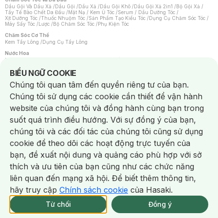
Dầu Gội Và Dầu Xả
/
Dầu Gội
/
Dầu Xả
/
Dầu Gội Khô
/
Dầu Gội Xả 2in1
/
Bộ Gội Xả
/
Tẩy Tế Bào Chết Da Đầu
/
Mặt Nạ / Kem Ủ Tóc
/
Serum / Dầu Dưỡng Tóc
/
Xịt Dưỡng Tóc
/
Thuốc Nhuộm Tóc
/
Sản Phẩm Tạo Kiểu Tóc
/
Dụng Cụ Chăm Sóc Tóc
/
Máy Sấy Tóc
/
Lược
/
Bộ Chăm Sóc Tóc
/
Phụ Kiện Tóc
Chăm Sóc Cơ Thể
Kem Tẩy Lông
/
Dụng Cụ Tẩy Lông
Nước Hoa
Nước Hoa Nữ
/
Nước Hoa Nam
/
Nước Hoa Cao Cấp
/
Xịt Thơm Toàn Thân
/
Nước Hoa Vùng Kín
Notice about cookies usage
BIỂU NGỮ COOKIE
Chăm Sóc Cá Nhân
Chúng tôi quan tâm đến quyền riêng tư của bạn.
Chống Muỗi
/
Khẩu Trang
/
Máy Massage
/
Mặt Nạ Xông Hơi
/
Nước Rửa Tay
/
Sản Phẩm Chăm Sóc Khác
/
Bàn Chải Đánh Răng
/
Bàn Chải Điện
/
Chúng tôi sử dụng các cookie cần thiết để vận hành
Hỗ Trợ Trắng Răng
/
Kem Đánh Răng
/
Máy Tăm Nước
/
Nước Súc Miệng
/
Tăm / Chỉ Nha Khoa
/
Xịt Thơm Miệng
/
Dung Dịch Vệ Sinh
/
Dưỡng Vùng Kín
/
website của chúng tôi và đồng hành cùng bạn trong
Khăn Ướt Vệ Sinh Vùng Kín
/
Băng Vệ Sinh
/
Tampon
/
Bọt Cạo Râu
/
Dao Cạo Râu
/
Máy Cạo Râu
suốt quá trình điều hướng. Với sự đồng ý của bạn,
Vấn Đề Về Da
chúng tôi và các đối tác của chúng tôi cũng sử dụng
Da Dầu / Lỗ Chân Lông To
/
Da Khô / Mất Nước
/
Da Lão Hóa
/
Da Mụn
/
Da Nhạy Cảm / Kích Ứng
/
Da Xỉn Màu
/
Thâm / Nám / Tàn Nhang
/
cookie để theo dõi các hoạt động trực tuyến của
Quầng Thâm & Bọng Mắt
/
Sẹo
/
Viêm Da Cơ Địa
bạn, đề xuất nội dung và quảng cáo phù hợp với sở
Dụng Cụ / Phụ Kiện Chăm Sóc Da
Chat i
Bông Tẩy Trang
/
Khăn Lau Mặt Khô
/
Dụng Cụ / Máy Rửa Mặt
/
Máy Chăm Sóc Da
/
thích và ưu tiên của bạn cũng như các chức năng
Dụng Cụ Chăm Sóc Khác
liên quan đến mạng xã hội. Để biết thêm thông tin,
hãy truy cập
Chính sách cookie
của Hasaki.
NowFree 2H
Giao Nhanh Miễn Phí 2H
Xem chi tiết
Từ chối
Đồng ý
Mua online
119/337 CN CÒN SP
NowFree 2H trễ tặng 100k