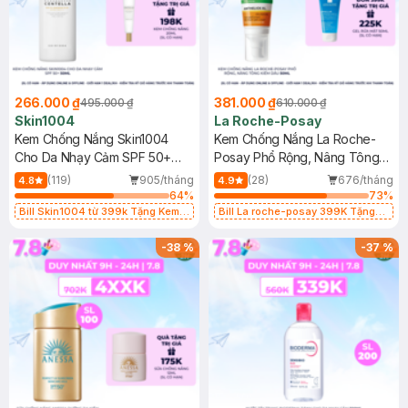
266.000 ₫
381.000 ₫
495.000 ₫
610.000 ₫
Skin1004
La Roche-Posay
Kem Chống Nắng Skin1004
Kem Chống Nắng La Roche-
Cho Da Nhạy Cảm SPF 50+
Posay Phổ Rộng, Nâng Tông
50ml
Kiềm Dầu 50ml
(119)
905/tháng
(28)
676/tháng
4.8
4.9
64
%
73
%
Bill Skin1004 từ 399k Tặng Kem
Bill La roche-posay 399K Tặng
Chống Nắng Cho Da Nhạy Cảm
Gel rửa mặt da dầu nhạy cảm 50ml
SPF 50+ 20ml (SL Có Hạn)
(SL có hạn)
-
38
%
-
37
%