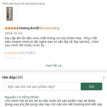
Hình ảnh thực tế của khách hàng
Hương Bùi
Đã mua hàng
2024-12-02
Sài cấp ẩm ổn lắm nha chất mỏng có mùi thơm nhẹ . Phục hồi
siêu nhanh mình bị đỏ nghe bạn tư vấn lấy về 1tip sài thử , hôm
sau mình đỡ nhiều luôn ấy
CHỊ THẢO
2024-11-24
Tôi có mua kem này xài thử. Mùi như mùi dầu gió. Chất kem thoa
Xem tất cả
lên mặt rất nhanh thấm, khô thoáng nhẹ mặt. Nhưng khi mới thoa
lên, sẽ cảm thấy da hơi châm chích nhẹ đỏ da lúc đầu và cũng
không bị dị ứng gì. Da có mụn bọc thoa rất nhanh xẹp mụn. Nếu
Hỏi đáp
(
49
)
kết hợp thoa chung với các hoạt chất khác hơi khó.
Gửi
Nguyễn Lê Hồng Nhiên
cho mình hỏi là em bé bị trầy xước thì sản phẩm này sẽ được
dùng sau khi đã bong vảy hay chỉ cần khi vết thương khô kết vảy