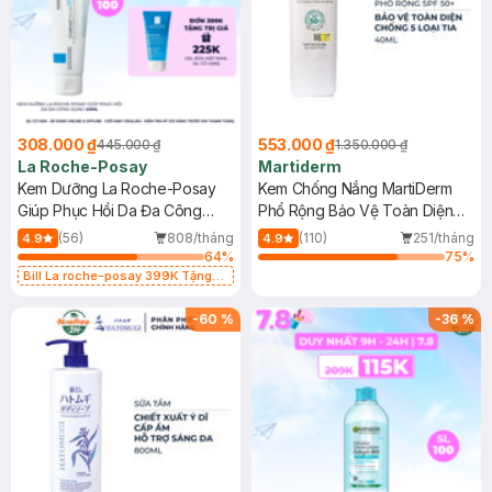
308.000 ₫
553.000 ₫
445.000 ₫
1.350.000 ₫
La Roche-Posay
Martiderm
Kem Dưỡng La Roche-Posay
Kem Chống Nắng MartiDerm
Giúp Phục Hồi Da Đa Công
Phổ Rộng Bảo Vệ Toàn Diện
Dụng 40ml
40ml
(56)
808/tháng
(110)
251/tháng
4.9
4.9
64
%
75
%
Bill La roche-posay 399K Tặng
Gel rửa mặt da dầu nhạy cảm 50ml
(SL có hạn)
-
60
%
-
36
%