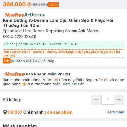
366.000 ₫
488.000 ₫
-
25
%
A-Derma
Kem Dưỡng A-Derma Làm Dịu, Giảm Sẹo & Phục Hồi
Thương Tổn 40ml
Epitheliale Ultra Repair Repairing Cream Anti-Marks
(SKU:
422202841
)
Số công bố với Bộ Y Tế : 173345/22/CBMP-QLD
Bill 3 brand Avene - Aderma - Ducray 399k tặng túi đựng mỹ phẩm trị giá 100k (SL
có hạn)
5
(
8
Đánh giá)
|
49
Hỏi đáp
Start Icon
Giao Nhanh Miễn Phí 2H
Bạn muốn nhận hàng trước
10h
hôm nay. Đặt hàng trước
8h
và chọn
giao hàng
2H
ở bước thanh toán.
Xem chi tiết
Số lượng:
119/337
Chi nhánh
còn sản phẩm
Xem thêm
Mô tả sản phẩm