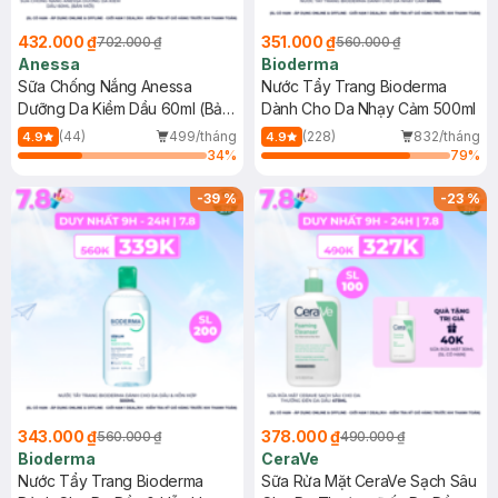
432.000 ₫
351.000 ₫
702.000 ₫
560.000 ₫
Anessa
Bioderma
Sữa Chống Nắng Anessa
Nước Tẩy Trang Bioderma
Dưỡng Da Kiềm Dầu 60ml (Bản
Dành Cho Da Nhạy Cảm 500ml
Mới)
(44)
499/tháng
(228)
832/tháng
4.9
4.9
34
%
79
%
-
39
%
-
23
%
343.000 ₫
378.000 ₫
560.000 ₫
490.000 ₫
Bioderma
CeraVe
Nước Tẩy Trang Bioderma
Sữa Rửa Mặt CeraVe Sạch Sâu