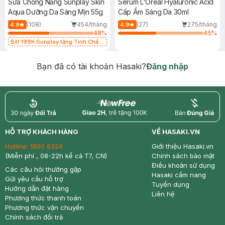
Sữa Chống Nắng Sunplay Skin
Serum L'Oreal Hyaluronic Acid
Aqua Dưỡng Da Sáng Mịn 55g
Cấp Ẩm Sáng Da 30ml
(108)
454/tháng
(27)
275/tháng
4.9
4.9
48
%
45
%
Bill 199K Sunplay tặng Tinh Chất
Chống Nắng 7g trị giá 30K (SL có
hạn)
Bạn đã có tài khoản Hasaki?
Đăng nhập
return
nowfree
price
HỖ TRỢ KHÁCH HÀNG
VỀ HASAKI.VN
Hotline:
1800 6324
Giới thiệu Hasaki.vn
(Miễn phí , 08-22h kể cả T7, CN)
Chính sách bảo mật
Điều khoản sử dụng
Các câu hỏi thường gặp
Hasaki cẩm nang
Gửi yêu cầu hỗ trợ
Tuyển dụng
Hướng dẫn đặt hàng
Liên hệ
Phương thức thanh toán
Phương thức vận chuyển
Chính sách đổi trả