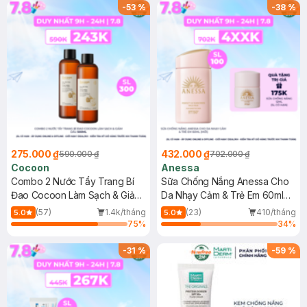
-
53
%
-
38
%
275.000 ₫
432.000 ₫
590.000 ₫
702.000 ₫
Cocoon
Anessa
Combo 2 Nước Tẩy Trang Bí
Sữa Chống Nắng Anessa Cho
Đao Cocoon Làm Sạch & Giảm
Da Nhạy Cảm & Trẻ Em 60ml
Dầu 500ml
(Mới)
(57)
1.4k/tháng
(23)
410/tháng
5.0
5.0
75
%
34
%
-
31
%
-
59
%