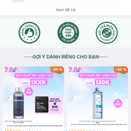
Hasaki
Dạ để tiện hỗ trợ tư vấn kỹ bạn chủ động inbox Hasaki giúp
mình ạ
Xem tất cả
2026-03-17
Thích
0
GỢI Ý DÀNH RIÊNG CHO BẠN
-
55
%
-
42
%