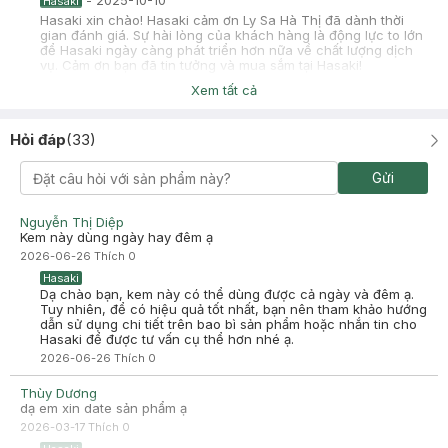
-
2025-10-10
Hasaki
Hasaki xin chào! Hasaki cảm ơn Ly Sa Hà Thị đã dành thời
gian đánh giá. Sự hài lòng của khách hàng là động lực to lớn
để Hasaki ngày càng phát triển hơn nữa về chất lượng dịch
vụ. Cảm ơn bạn đã tin tưởng và mua sắm tại Hasaki!
Xem tất cả
Hỏi đáp
(
33
)
DƯƠNG HỒNG PHƯƠNG QUYÊN
Đã mua hàng
Gửi
2024-11-01
Bầu dùng được ko ạ
Nguyễn Thị Diệp
Kem này dùng ngày hay đêm ạ
2026-06-26
Thích
0
Hasaki
Dạ chào bạn, kem này có thể dùng được cả ngày và đêm ạ.
Tuy nhiên, để có hiệu quả tốt nhất, bạn nên tham khảo hướng
dẫn sử dụng chi tiết trên bao bì sản phẩm hoặc nhắn tin cho
Hasaki để được tư vấn cụ thể hơn nhé ạ.
2026-06-26
Thích
0
Thùy Dương
dạ em xin date sản phẩm ạ
2026-03-17
Thích
0