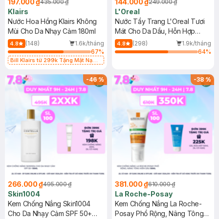
197.000 ₫
144.000 ₫
435.000 ₫
249.000 ₫
Klairs
L'Oreal
Nước Hoa Hồng Klairs Không
Nước Tẩy Trang L'Oreal Tươi
Mùi Cho Da Nhạy Cảm 180ml
Mát Cho Da Dầu, Hỗn Hợp
400ml
(148)
1.6k/tháng
(298)
1.9k/tháng
4.8
4.8
67
%
64
%
Bill Klairs từ 299k Tặng Mặt Nạ
Làm Dịu Da & Kiểm Soát Dầu Nhờn
25ml (SL Có Hạn)
-
46
%
-
38
%
266.000 ₫
381.000 ₫
495.000 ₫
610.000 ₫
Skin1004
La Roche-Posay
Kem Chống Nắng Skin1004
Kem Chống Nắng La Roche-
Cho Da Nhạy Cảm SPF 50+
Posay Phổ Rộng, Nâng Tông