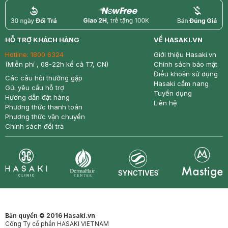
return
nowfree
price
HỖ TRỢ KHÁCH HÀNG
VỀ HASAKI.VN
Hotline:
1800 6324
Giới thiệu Hasaki.vn
(Miễn phí , 08-22h kể cả T7, CN)
Chính sách bảo mật
Điều khoản sử dụng
Các câu hỏi thường gặp
Hasaki cẩm nang
Gửi yêu cầu hỗ trợ
Tuyển dụng
Hướng dẫn đặt hàng
Liên hệ
Phương thức thanh toán
Phương thức vận chuyển
Chính sách đổi trả
Synctives
Clinic
Dermahair
Mastige
Bản quyền © 2016 Hasaki.vn
Công Ty cổ phần HASAKI VIETNAM