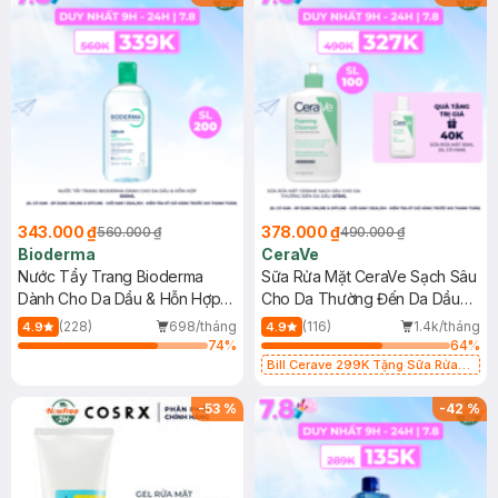
343.000 ₫
378.000 ₫
560.000 ₫
490.000 ₫
Bioderma
CeraVe
Nước Tẩy Trang Bioderma
Sữa Rửa Mặt CeraVe Sạch Sâu
Dành Cho Da Dầu & Hỗn Hợp
Cho Da Thường Đến Da Dầu
500ml
473ml
(228)
698/tháng
(116)
1.4k/tháng
4.9
4.9
74
%
64
%
Bill Cerave 299K Tặng Sữa Rửa
Mặt Cerave 30ml (SL có hạn)
-
53
%
-
42
%