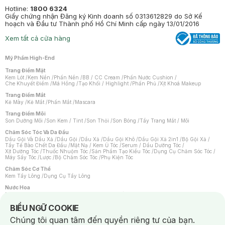
Hotline:
1800 6324
Giấy chứng nhận Đăng ký Kinh doanh số 0313612829 do Sở Kế
hoạch và Đầu tư Thành phố Hồ Chí Minh cấp ngày 13/01/2016
Xem tất cả cửa hàng
Mỹ Phẩm High-End
Trang Điểm Mặt
Kem Lót
/
Kem Nền
/
Phấn Nền
/
BB / CC Cream
/
Phấn Nước Cushion
/
Che Khuyết Điểm
/
Má Hồng
/
Tạo Khối / Highlight
/
Phấn Phủ
/
Xịt Khoá Makeup
Trang Điểm Mắt
Kẻ Mày
/
Kẻ Mắt
/
Phấn Mắt
/
Mascara
Trang Điểm Môi
Son Dưỡng Môi
/
Son Kem / Tint
/
Son Thỏi
/
Son Bóng
/
Tẩy Trang Mắt / Môi
Chăm Sóc Tóc Và Da Đầu
Dầu Gội Và Dầu Xả
/
Dầu Gội
/
Dầu Xả
/
Dầu Gội Khô
/
Dầu Gội Xả 2in1
/
Bộ Gội Xả
/
Tẩy Tế Bào Chết Da Đầu
/
Mặt Nạ / Kem Ủ Tóc
/
Serum / Dầu Dưỡng Tóc
/
Xịt Dưỡng Tóc
/
Thuốc Nhuộm Tóc
/
Sản Phẩm Tạo Kiểu Tóc
/
Dụng Cụ Chăm Sóc Tóc
/
Máy Sấy Tóc
/
Lược
/
Bộ Chăm Sóc Tóc
/
Phụ Kiện Tóc
Chăm Sóc Cơ Thể
Kem Tẩy Lông
/
Dụng Cụ Tẩy Lông
Nước Hoa
Nước Hoa Nữ
/
Nước Hoa Nam
/
Nước Hoa Cao Cấp
/
Xịt Thơm Toàn Thân
/
Nước Hoa Vùng Kín
Notice about cookies usage
BIỂU NGỮ COOKIE
Chăm Sóc Cá Nhân
Chúng tôi quan tâm đến quyền riêng tư của bạn.
Chống Muỗi
/
Khẩu Trang
/
Máy Massage
/
Mặt Nạ Xông Hơi
/
Nước Rửa Tay
/