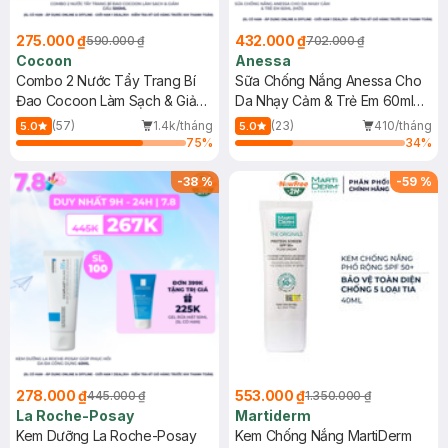
275.000 ₫
432.000 ₫
590.000 ₫
702.000 ₫
Cocoon
Anessa
Combo 2 Nước Tẩy Trang Bí
Sữa Chống Nắng Anessa Cho
Đao Cocoon Làm Sạch & Giảm
Da Nhạy Cảm & Trẻ Em 60ml
Dầu 500ml
(Mới)
(57)
1.4k/tháng
(23)
410/tháng
5.0
5.0
75
%
34
%
-
38
%
-
59
%
278.000 ₫
553.000 ₫
445.000 ₫
1.350.000 ₫
La Roche-Posay
Martiderm
Kem Dưỡng La Roche-Posay
Kem Chống Nắng MartiDerm