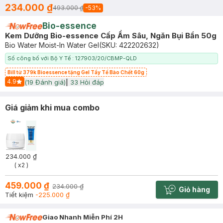
234.000 ₫
493.000 ₫
-
53
%
Bio-essence
Kem Dưỡng Bio-essence Cấp Ẩm Sâu, Ngăn Bụi Bẩn 50g
Bio Water Moist-In Water Gel
(SKU:
422202632
)
Số công bố với Bộ Y Tế : 127903/20/CBMP-QLD
Bill từ 379k Bioessence tặng Gel Tẩy Tế Bào Chết 60g
4.9
(
19
Đánh giá)
|
33
Hỏi đáp
Start Icon
Giá giảm khi mua combo
234.000 ₫
( x2 )
459.000 ₫
234.000 ₫
Giỏ hàng
Cart plus 
Tiết kiệm
-225.000 ₫
Giao Nhanh Miễn Phí 2H