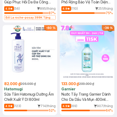
Giúp Phục Hồi Da Đa Công
Phổ Rộng Bảo Vệ Toàn Diện
Dụng 40ml
40ml
(56)
895/tháng
(110)
251/tháng
4.9
4.9
87
%
75
%
Bill La roche-posay 399K Tặng
Gel rửa mặt da dầu nhạy cảm 50ml
(SL có hạn)
-
60
%
-
36
%
82.000 ₫
133.000 ₫
205.000 ₫
209.000 ₫
Hatomugi
Garnier
Sữa Tắm Hatomugi Dưỡng Ẩm
Nước Tẩy Trang Garnier Dành
Chiết Xuất Ý Dĩ 800ml
Cho Da Dầu Và Mụn 400ml
(Mới)
(123)
714/tháng
(69)
907/tháng
4.9
4.9
52
%
64
%