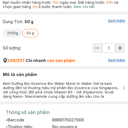
Bạn muốn nhận hàng trước
10h
ngày mai. Đặt hàng trước
24h
và
chọn giao hàng
2H
ở bước thanh toán.
Xem chi tiết
Xem thêm
Dung Tích
:
50 g
2x50g
50 g
Số lượng:
249/337
Chi nhánh
còn sản phẩm
Xem thêm
Mô tả sản phẩm
Kem Dưỡng Bio-Essence Bio Water Moist-In Water Gel là kem
dưỡng đến từ thương hiệu mỹ phẩm Bio-Essence của Singapore,
với công thức đột phá chứa Vitamin B5 - HA (Hyaluronic Acid)
dạng Nano- Niacinamide cung cấp dưỡng ẩm sâu cho là
Thông số sản phẩm
Barcode
8888176027906
Thương Hiệu
Bio-essence