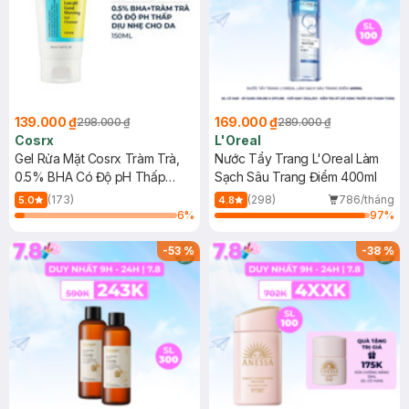
139.000 ₫
169.000 ₫
298.000 ₫
289.000 ₫
Cosrx
L'Oreal
Gel Rửa Mặt Cosrx Tràm Trà,
Nước Tẩy Trang L'Oreal Làm
0.5% BHA Có Độ pH Thấp
Sạch Sâu Trang Điểm 400ml
150ml
(173)
(298)
786/tháng
5.0
4.8
6
%
97
%
-
53
%
-
38
%