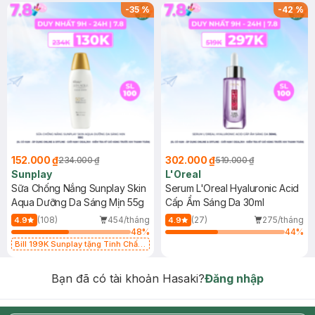
-
35
%
-
42
%
152.000 ₫
302.000 ₫
234.000 ₫
519.000 ₫
Sunplay
L'Oreal
Sữa Chống Nắng Sunplay Skin
Serum L'Oreal Hyaluronic Acid
Aqua Dưỡng Da Sáng Mịn 55g
Cấp Ẩm Sáng Da 30ml
(108)
454/tháng
(27)
275/tháng
4.9
4.9
48
%
44
%
Bill 199K Sunplay tặng Tinh Chất
Chống Nắng 7g trị giá 30K (SL có
hạn)
Bạn đã có tài khoản Hasaki?
Đăng nhập