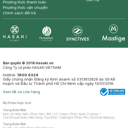
Phương thức thanh toán
Phương thức vận chuyển
Chính sách đổi trả
Synctives
Clinic
Dermahair
Mastige
Bản quyền © 2016 Hasaki.vn
Công Ty cổ phần HASAKI VIETNAM
Hotline:
1800 6324
Giấy chứng nhận Đăng ký Kinh doanh số 0313612829 do Sở Kế
hoạch và Đầu tư Thành phố Hồ Chí Minh cấp ngày 13/01/2016
Xem tất cả cửa hàng
Mỹ Phẩm High-End
Trang Điểm Mặt
Kem Lót
/
Kem Nền
/
Phấn Nền
/
BB / CC Cream
/
Phấn Nước Cushion
/
Che Khuyết Điểm
/
Má Hồng
/
Tạo Khối / Highlight
/
Phấn Phủ
/
Xịt Khoá Makeup
Trang Điểm Mắt