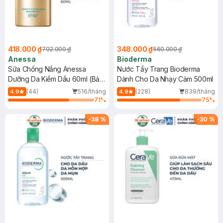
418.000 ₫
348.000 ₫
702.000 ₫
560.000 ₫
Anessa
Bioderma
Sữa Chống Nắng Anessa
Nước Tẩy Trang Bioderma
Dưỡng Da Kiềm Dầu 60ml (Bản
Dành Cho Da Nhạy Cảm 500ml
Mới)
(44)
516/tháng
(228)
839/tháng
4.9
4.9
71
%
75
%
-
38
%
-
30
%