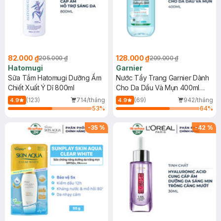
82.000 ₫
128.000 ₫
205.000 ₫
209.000 ₫
Hatomugi
Garnier
Sữa Tắm Hatomugi Dưỡng Ẩm
Nước Tẩy Trang Garnier Dành
Chiết Xuất Ý Dĩ 800ml
Cho Da Dầu Và Mụn 400ml
(Mới)
(123)
714/tháng
(69)
942/tháng
4.9
4.9
53
%
64
%
-
35
%
-
42
%