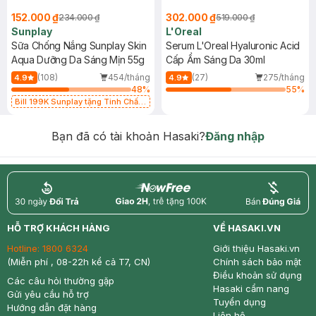
152.000 ₫
302.000 ₫
234.000 ₫
519.000 ₫
Sunplay
L'Oreal
Sữa Chống Nắng Sunplay Skin
Serum L'Oreal Hyaluronic Acid
Aqua Dưỡng Da Sáng Mịn 55g
Cấp Ẩm Sáng Da 30ml
(108)
454/tháng
(27)
275/tháng
4.9
4.9
48
%
55
%
Bill 199K Sunplay tặng Tinh Chất
Chống Nắng 7g trị giá 30K (SL có
hạn)
Bạn đã có tài khoản Hasaki?
Đăng nhập
return
nowfree
price
HỖ TRỢ KHÁCH HÀNG
VỀ HASAKI.VN
Hotline:
1800 6324
Giới thiệu Hasaki.vn
(Miễn phí , 08-22h kể cả T7, CN)
Chính sách bảo mật
Điều khoản sử dụng
Các câu hỏi thường gặp
Hasaki cẩm nang
Gửi yêu cầu hỗ trợ
Tuyển dụng
Hướng dẫn đặt hàng
Liên hệ