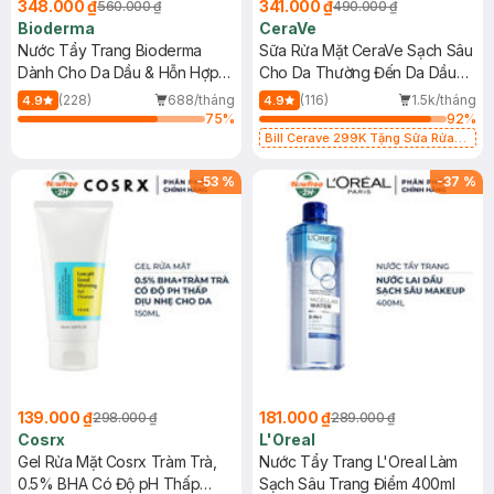
348.000 ₫
341.000 ₫
560.000 ₫
490.000 ₫
Bioderma
CeraVe
Nước Tẩy Trang Bioderma
Sữa Rửa Mặt CeraVe Sạch Sâu
Dành Cho Da Dầu & Hỗn Hợp
Cho Da Thường Đến Da Dầu
500ml
473ml
(228)
688/tháng
(116)
1.5k/tháng
4.9
4.9
75
%
92
%
Bill Cerave 299K Tặng Sữa Rửa
Mặt Cerave 30ml (SL có hạn)
-
53
%
-
37
%
139.000 ₫
181.000 ₫
298.000 ₫
289.000 ₫
Cosrx
L'Oreal
Gel Rửa Mặt Cosrx Tràm Trà,
Nước Tẩy Trang L'Oreal Làm
0.5% BHA Có Độ pH Thấp
Sạch Sâu Trang Điểm 400ml