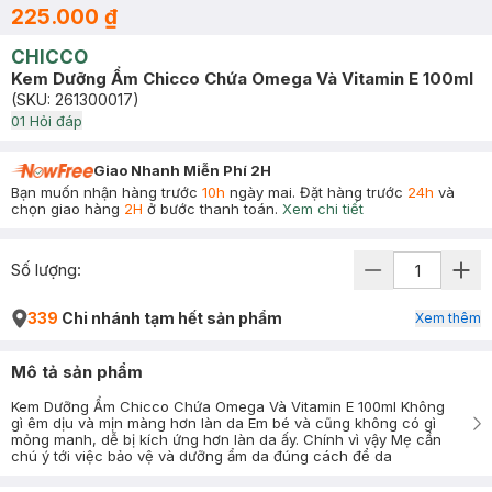
225.000 ₫
CHICCO
Kem Dưỡng Ẩm Chicco Chứa Omega Và Vitamin E 100ml
(SKU:
261300017
)
0
1
Hỏi đáp
Giao Nhanh Miễn Phí 2H
Bạn muốn nhận hàng trước
10h
ngày mai. Đặt hàng trước
24h
và
chọn giao hàng
2H
ở bước thanh toán.
Xem chi tiết
Số lượng:
339
Chi nhánh tạm hết sản phẩm
Xem thêm
Mô tả sản phẩm
Kem Dưỡng Ẩm Chicco Chứa Omega Và Vitamin E 100ml Không
gì êm dịu và mịn màng hơn làn da Em bé và cũng không có gì
mỏng manh, dễ bị kích ứng hơn làn da ấy. Chính vì vậy Mẹ cần
chú ý tới việc bảo vệ và dưỡng ẩm da đúng cách để da