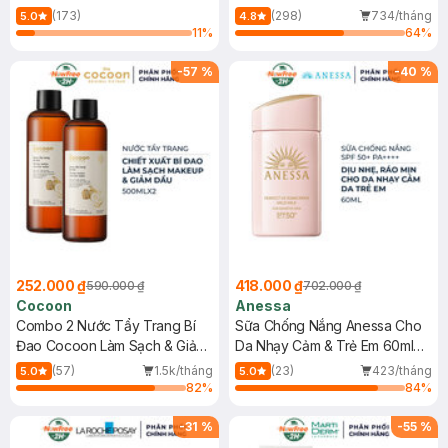
150ml
(173)
(298)
734/tháng
5.0
4.8
11
%
64
%
-
57
%
-
40
%
252.000 ₫
418.000 ₫
590.000 ₫
702.000 ₫
Cocoon
Anessa
Combo 2 Nước Tẩy Trang Bí
Sữa Chống Nắng Anessa Cho
Đao Cocoon Làm Sạch & Giảm
Da Nhạy Cảm & Trẻ Em 60ml
Dầu 500ml
(Mới)
(57)
1.5k/tháng
(23)
423/tháng
5.0
5.0
82
%
84
%
-
31
%
-
55
%