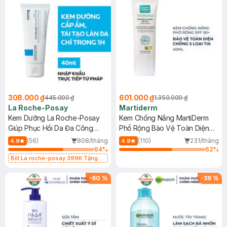
308.000 ₫
601.000 ₫
445.000 ₫
1.350.000 ₫
La Roche-Posay
Martiderm
Kem Dưỡng La Roche-Posay
Kem Chống Nắng MartiDerm
Giúp Phục Hồi Da Đa Công
Phổ Rộng Bảo Vệ Toàn Diện
Dụng 40ml
40ml
(56)
808/tháng
(110)
231/tháng
4.9
4.9
64
%
62
%
Bill La roche-posay 399K Tặng
Gel rửa mặt da dầu nhạy cảm 50ml
(SL có hạn)
-
60
%
-
39
%