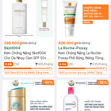
266.000 ₫
406.000 ₫
495.000 ₫
610.000 ₫
Skin1004
La Roche-Posay
Kem Chống Nắng Skin1004
Kem Chống Nắng La Roche-
Cho Da Nhạy Cảm SPF 50+
Posay Phổ Rộng, Nâng Tông
50ml
Kiềm Dầu 50ml
(119)
905/tháng
(28)
635/tháng
4.8
4.9
64
%
64
%
Bill Skin1004 từ 399k Tặng Kem
Bill La roche-posay 399K Tặng
Chống Nắng Cho Da Nhạy Cảm
Gel rửa mặt da dầu nhạy cảm 50ml
SPF 50+ 20ml (SL Có Hạn)
(SL có hạn)
-
40
%
-
38
%