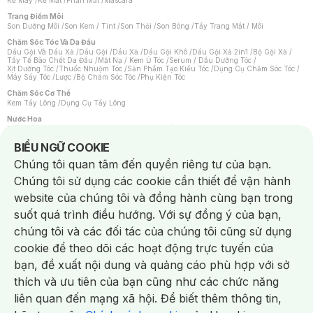
Kẻ Mày
/
Kẻ Mắt
/
Phấn Mắt
/
Mascara
Trang Điểm Môi
Son Dưỡng Môi
/
Son Kem / Tint
/
Son Thỏi
/
Son Bóng
/
Tẩy Trang Mắt / Môi
Chăm Sóc Tóc Và Da Đầu
Dầu Gội Và Dầu Xả
/
Dầu Gội
/
Dầu Xả
/
Dầu Gội Khô
/
Dầu Gội Xả 2in1
/
Bộ Gội Xả
/
Tẩy Tế Bào Chết Da Đầu
/
Mặt Nạ / Kem Ủ Tóc
/
Serum / Dầu Dưỡng Tóc
/
Xịt Dưỡng Tóc
/
Thuốc Nhuộm Tóc
/
Sản Phẩm Tạo Kiểu Tóc
/
Dụng Cụ Chăm Sóc Tóc
/
Máy Sấy Tóc
/
Lược
/
Bộ Chăm Sóc Tóc
/
Phụ Kiện Tóc
Chăm Sóc Cơ Thể
Kem Tẩy Lông
/
Dụng Cụ Tẩy Lông
Nước Hoa
Nước Hoa Nữ
/
Nước Hoa Nam
/
Nước Hoa Cao Cấp
/
Xịt Thơm Toàn Thân
/
Nước Hoa Vùng Kín
Notice about cookies usage
BIỂU NGỮ COOKIE
Chăm Sóc Cá Nhân
Chúng tôi quan tâm đến quyền riêng tư của bạn.
Chống Muỗi
/
Khẩu Trang
/
Máy Massage
/
Mặt Nạ Xông Hơi
/
Nước Rửa Tay
/
Sản Phẩm Chăm Sóc Khác
/
Bàn Chải Đánh Răng
/
Bàn Chải Điện
/
Chúng tôi sử dụng các cookie cần thiết để vận hành
Hỗ Trợ Trắng Răng
/
Kem Đánh Răng
/
Máy Tăm Nước
/
Nước Súc Miệng
/
Tăm / Chỉ Nha Khoa
/
Xịt Thơm Miệng
/
Dung Dịch Vệ Sinh
/
Dưỡng Vùng Kín
/
website của chúng tôi và đồng hành cùng bạn trong
Khăn Ướt Vệ Sinh Vùng Kín
/
Băng Vệ Sinh
/
Tampon
/
Bọt Cạo Râu
/
Dao Cạo Râu
/
Máy Cạo Râu
suốt quá trình điều hướng. Với sự đồng ý của bạn,
Vấn Đề Về Da
chúng tôi và các đối tác của chúng tôi cũng sử dụng
Da Dầu / Lỗ Chân Lông To
/
Da Khô / Mất Nước
/
Da Lão Hóa
/
Da Mụn
/
Da Nhạy Cảm / Kích Ứng
/
Da Xỉn Màu
/
Thâm / Nám / Tàn Nhang
/
cookie để theo dõi các hoạt động trực tuyến của
Quầng Thâm & Bọng Mắt
/
Sẹo
/
Viêm Da Cơ Địa
bạn, đề xuất nội dung và quảng cáo phù hợp với sở
Dụng Cụ / Phụ Kiện Chăm Sóc Da
Chat i
Bông Tẩy Trang
/
Khăn Lau Mặt Khô
/
Dụng Cụ / Máy Rửa Mặt
/
Máy Chăm Sóc Da
/
thích và ưu tiên của bạn cũng như các chức năng
Dụng Cụ Chăm Sóc Khác
liên quan đến mạng xã hội. Để biết thêm thông tin,