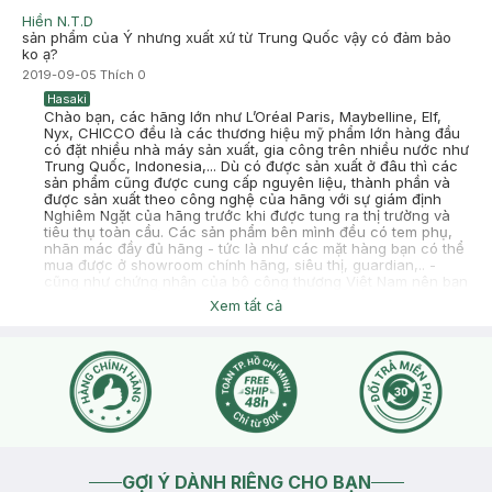
Hiền N.T.D
sản phẩm của Ý nhưng xuất xứ từ Trung Quốc vậy có đảm bảo
ko ạ?
2019-09-05
Thích
0
Hasaki
Chào bạn, các hãng lớn như L’Oréal Paris, Maybelline, Elf,
Nyx, CHICCO đều là các thương hiệu mỹ phẩm lớn hàng đầu
có đặt nhiều nhà máy sản xuất, gia công trên nhiều nước như
Trung Quốc, Indonesia,... Dù có được sản xuất ở đâu thì các
sản phẩm cũng được cung cấp nguyên liệu, thành phần và
được sản xuất theo công nghệ của hãng với sự giám định
Nghiêm Ngặt của hãng trước khi được tung ra thị trường và
tiêu thụ toàn cầu. Các sản phẩm bên mình đều có tem phụ,
nhãn mác đầy đủ hãng - tức là như các mặt hàng bạn có thể
mua được ở showroom chính hãng, siêu thị, guardian,.. -
cũng như chứng nhận của bộ công thương Việt Nam nên bạn
hoàn toàn có thể yên tâm về chất lượng cũng như sử dụng
Xem tất cả
sản phẩm bên mình nhé!
2019-09-05
Thích
0
GỢI Ý DÀNH RIÊNG CHO BẠN