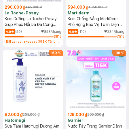
290.000 ₫
594.000 ₫
445.000 ₫
1.350.000 ₫
La Roche-Posay
Martiderm
Kem Dưỡng La Roche-Posay
Kem Chống Nắng MartiDerm
Giúp Phục Hồi Da Đa Công
Phổ Rộng Bảo Vệ Toàn Diện
Dụng 40ml
40ml
(56)
858/tháng
(110)
234/tháng
4.9
4.9
39
%
75
%
Bill La roche-posay 399K Tặng
Gel rửa mặt da dầu nhạy cảm 50ml
(SL có hạn)
-
60
%
-
38
%
82.000 ₫
129.000 ₫
205.000 ₫
209.000 ₫
Hatomugi
Garnier
Sữa Tắm Hatomugi Dưỡng Ẩm
Nước Tẩy Trang Garnier Dành