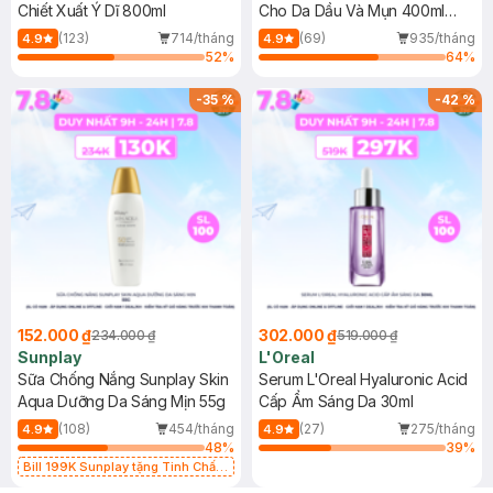
Chiết Xuất Ý Dĩ 800ml
Cho Da Dầu Và Mụn 400ml
(Mới)
(123)
714/tháng
(69)
935/tháng
4.9
4.9
52
%
64
%
-
35
%
-
42
%
152.000 ₫
302.000 ₫
234.000 ₫
519.000 ₫
Sunplay
L'Oreal
Sữa Chống Nắng Sunplay Skin
Serum L'Oreal Hyaluronic Acid
Aqua Dưỡng Da Sáng Mịn 55g
Cấp Ẩm Sáng Da 30ml
(108)
454/tháng
(27)
275/tháng
4.9
4.9
48
%
39
%
Bill 199K Sunplay tặng Tinh Chất
Chống Nắng 7g trị giá 30K (SL có