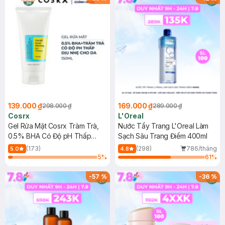
139.000 ₫
169.000 ₫
298.000 ₫
289.000 ₫
Cosrx
L'Oreal
Gel Rửa Mặt Cosrx Tràm Trà,
Nước Tẩy Trang L'Oreal Làm
0.5% BHA Có Độ pH Thấp
Sạch Sâu Trang Điểm 400ml
150ml
(173)
(298)
786/tháng
5.0
4.8
5
%
61
%
-
57
%
-
36
%