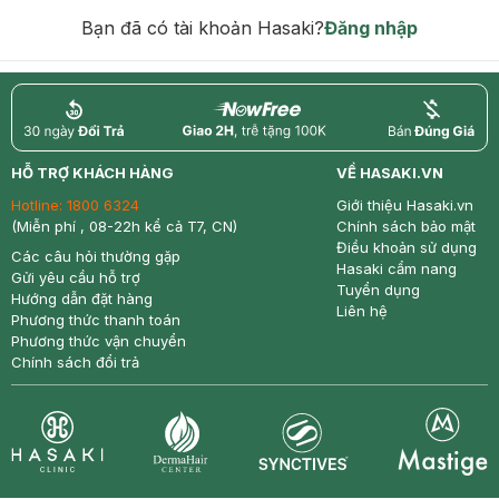
hạn)
Bạn đã có tài khoản Hasaki?
Đăng nhập
return
nowfree
price
HỖ TRỢ KHÁCH HÀNG
VỀ HASAKI.VN
Hotline:
1800 6324
Giới thiệu Hasaki.vn
(Miễn phí , 08-22h kể cả T7, CN)
Chính sách bảo mật
Điều khoản sử dụng
Các câu hỏi thường gặp
Hasaki cẩm nang
Gửi yêu cầu hỗ trợ
Tuyển dụng
Hướng dẫn đặt hàng
Liên hệ
Phương thức thanh toán
Phương thức vận chuyển
Chính sách đổi trả
Synctives
Clinic
Dermahair
Mastige