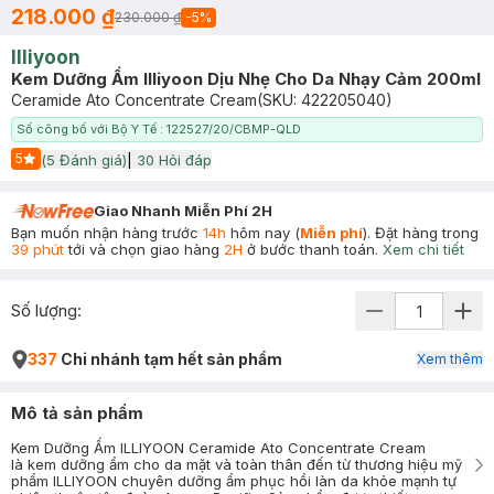
218.000 ₫
230.000 ₫
-
5
%
Illiyoon
Kem Dưỡng Ẩm Illiyoon Dịu Nhẹ Cho Da Nhạy Cảm 200ml
Ceramide Ato Concentrate Cream
(SKU:
422205040
)
Số công bố với Bộ Y Tế : 122527/20/CBMP-QLD
5
(
5
Đánh giá)
|
30
Hỏi đáp
Start Icon
Giao Nhanh Miễn Phí 2H
Bạn muốn nhận hàng trước
14h
hôm nay (
Miễn phí
). Đặt hàng trong
39 phút
tới và chọn giao hàng
2H
ở bước thanh toán.
Xem chi tiết
Số lượng:
337
Chi nhánh tạm hết sản phẩm
Xem thêm
Mô tả sản phẩm
Kem Dưỡng Ẩm ILLIYOON Ceramide Ato Concentrate Cream
là kem dưỡng ẩm cho da mặt và toàn thân đến từ thương hiệu mỹ
phẩm ILLIYOON chuyên dưỡng ẩm phục hồi làn da khỏe mạnh tự