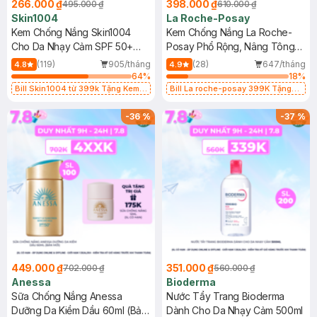
266.000 ₫
398.000 ₫
495.000 ₫
610.000 ₫
Skin1004
La Roche-Posay
Kem Chống Nắng Skin1004
Kem Chống Nắng La Roche-
Cho Da Nhạy Cảm SPF 50+
Posay Phổ Rộng, Nâng Tông
50ml
Kiềm Dầu 50ml
(119)
905/tháng
(28)
647/tháng
4.8
4.9
64
%
18
%
Bill Skin1004 từ 399k Tặng Kem
Bill La roche-posay 399K Tặng
Chống Nắng Cho Da Nhạy Cảm
Gel rửa mặt da dầu nhạy cảm 50ml
SPF 50+ 20ml (SL Có Hạn)
(SL có hạn)
-
36
%
-
37
%
449.000 ₫
351.000 ₫
702.000 ₫
560.000 ₫
Anessa
Bioderma
Sữa Chống Nắng Anessa
Nước Tẩy Trang Bioderma
Dưỡng Da Kiềm Dầu 60ml (Bản
Dành Cho Da Nhạy Cảm 500ml