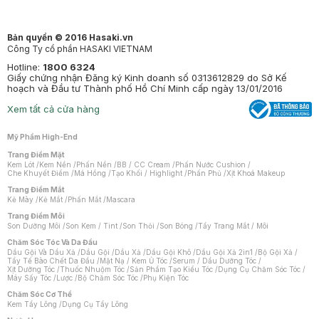
Bản quyền © 2016 Hasaki.vn
Công Ty cổ phần HASAKI VIETNAM
Hotline:
1800 6324
Giấy chứng nhận Đăng ký Kinh doanh số 0313612829 do Sở Kế
hoạch và Đầu tư Thành phố Hồ Chí Minh cấp ngày 13/01/2016
Xem tất cả cửa hàng
Mỹ Phẩm High-End
Trang Điểm Mặt
Kem Lót
/
Kem Nền
/
Phấn Nền
/
BB / CC Cream
/
Phấn Nước Cushion
/
Che Khuyết Điểm
/
Má Hồng
/
Tạo Khối / Highlight
/
Phấn Phủ
/
Xịt Khoá Makeup
Trang Điểm Mắt
Kẻ Mày
/
Kẻ Mắt
/
Phấn Mắt
/
Mascara
Trang Điểm Môi
Son Dưỡng Môi
/
Son Kem / Tint
/
Son Thỏi
/
Son Bóng
/
Tẩy Trang Mắt / Môi
Chăm Sóc Tóc Và Da Đầu
Dầu Gội Và Dầu Xả
/
Dầu Gội
/
Dầu Xả
/
Dầu Gội Khô
/
Dầu Gội Xả 2in1
/
Bộ Gội Xả
/
Tẩy Tế Bào Chết Da Đầu
/
Mặt Nạ / Kem Ủ Tóc
/
Serum / Dầu Dưỡng Tóc
/
Xịt Dưỡng Tóc
/
Thuốc Nhuộm Tóc
/
Sản Phẩm Tạo Kiểu Tóc
/
Dụng Cụ Chăm Sóc Tóc
/
Máy Sấy Tóc
/
Lược
/
Bộ Chăm Sóc Tóc
/
Phụ Kiện Tóc
Chăm Sóc Cơ Thể
Kem Tẩy Lông
/
Dụng Cụ Tẩy Lông