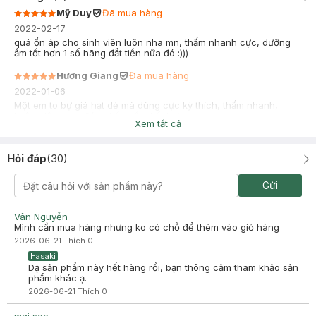
Mỹ Duy
Đã mua hàng
2022-02-17
quá ổn áp cho sinh viên luôn nha mn, thấm nhanh cực, dưỡng
ẩm tốt hơn 1 số hãng đắt tiền nữa đó :)))
Hương Giang
Đã mua hàng
2022-01-06
Một em to bự giá hạt dẻ mà dùng cực kỳ thích, thấm nhanh,
không lên mụn. Sản phẩm rất chất lượng ạ
Xem tất cả
Hỏi đáp
(
30
)
Gửi
Vân Nguyễn
Mình cần mua hàng nhưng ko có chỗ để thêm vào giỏ hàng
2026-06-21
Thích
0
Hasaki
Dạ sản phẩm này hết hàng rồi, bạn thông cảm tham khảo sản
phẩm khác ạ.
2026-06-21
Thích
0