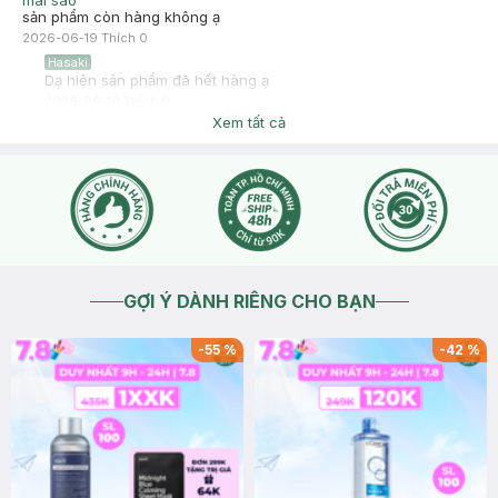
mai sao
sản phẩm còn hàng không ạ
2026-06-19
Thích
0
Hasaki
Dạ hiện sản phẩm đã hết hàng ạ
2026-06-19
Thích
0
Xem tất cả
GỢI Ý DÀNH RIÊNG CHO BẠN
-
55
%
-
42
%