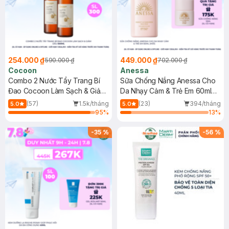
254.000 ₫
449.000 ₫
590.000 ₫
702.000 ₫
Cocoon
Anessa
Combo 2 Nước Tẩy Trang Bí
Sữa Chống Nắng Anessa Cho
Đao Cocoon Làm Sạch & Giảm
Da Nhạy Cảm & Trẻ Em 60ml
Dầu 500ml
(Mới)
(57)
1.5k/tháng
(23)
394/tháng
5.0
5.0
95
%
13
%
-
35
%
-
56
%