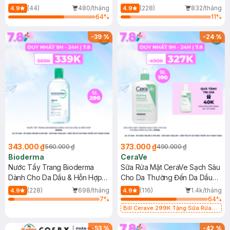
Mới)
(44)
480/tháng
(228)
832/tháng
4.9
4.9
64
%
11
%
-
39
%
-
24
%
343.000 ₫
373.000 ₫
560.000 ₫
490.000 ₫
Bioderma
CeraVe
Nước Tẩy Trang Bioderma
Sữa Rửa Mặt CeraVe Sạch Sâu
Dành Cho Da Dầu & Hỗn Hợp
Cho Da Thường Đến Da Dầu
500ml
473ml
(228)
698/tháng
(116)
1.4k/tháng
4.9
4.9
7
%
64
%
Bill Cerave 299K Tặng Sữa Rửa
Mặt Cerave 30ml (SL có hạn)
-
53
%
-
42
%