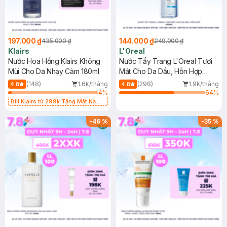
197.000 ₫
144.000 ₫
435.000 ₫
249.000 ₫
Klairs
L'Oreal
Nước Hoa Hồng Klairs Không
Nước Tẩy Trang L'Oreal Tươi
Mùi Cho Da Nhạy Cảm 180ml
Mát Cho Da Dầu, Hỗn Hợp
400ml
(148)
1.6k/tháng
(298)
1.9k/tháng
4.8
4.8
4
%
64
%
Bill Klairs từ 299k Tặng Mặt Nạ
Làm Dịu Da & Kiểm Soát Dầu Nhờn
25ml (SL Có Hạn)
-
46
%
-
35
%