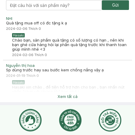
Gửi
NHI
Quà tặng mua off có đc tặng k ạ
2024-02-06
Thích
0
Hasaki
Chào bạn, sản phẩm quà tặng có số lượng có hạn , nên khi
bạn ghé cửa hàng hỏi lại phần quà tặng trước khi thanh toan
giúp mình nhé <3
2024-02-06
Thích
0
Nguyễn thị hoa
Sp dùng trước hay sau bước kem chống nắng vậy ạ
2024-01-19
Thích
0
Hasaki
Hasaki xin chào , để tiện hỗ trợ hơn cho bạn , bạn nhấn nút
phần "chat với chúng tôi" bạn nhé !
Xem tất cả
2024-01-19
Thích
1