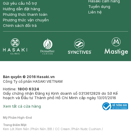
Hasaki cẩm nang
Gửi yêu cầu hỗ trợ
Tuyển dụng
Hướng dẫn đặt hàng
Liên hệ
Phương thức thanh toán
Phương thức vận chuyển
Chính sách đổi trả
Synctives
Clinic
Dermahair
Mastige
Bản quyền © 2016 Hasaki.vn
Công Ty cổ phần HASAKI VIETNAM
Hotline:
1800 6324
Giấy chứng nhận Đăng ký Kinh doanh số 0313612829 do Sở Kế
hoạch và Đầu tư Thành phố Hồ Chí Minh cấp ngày 13/01/2016
Xem tất cả cửa hàng
Mỹ Phẩm High-End
Trang Điểm Mặt
Kem Lót
/
Kem Nền
/
Phấn Nền
/
BB / CC Cream
/
Phấn Nước Cushion
/