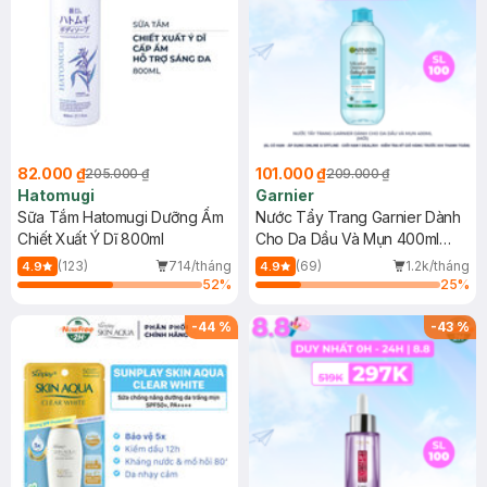
82.000 ₫
101.000 ₫
205.000 ₫
209.000 ₫
Hatomugi
Garnier
Sữa Tắm Hatomugi Dưỡng Ẩm
Nước Tẩy Trang Garnier Dành
Chiết Xuất Ý Dĩ 800ml
Cho Da Dầu Và Mụn 400ml
(Mới)
(123)
714/tháng
(69)
1.2k/tháng
4.9
4.9
52
%
25
%
-
44
%
-
43
%