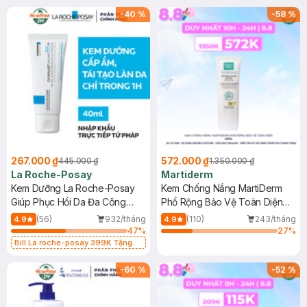
-
40
%
-
58
%
267.000 ₫
572.000 ₫
445.000 ₫
1.350.000 ₫
La Roche-Posay
Martiderm
Kem Dưỡng La Roche-Posay
Kem Chống Nắng MartiDerm
Giúp Phục Hồi Da Đa Công
Phổ Rộng Bảo Vệ Toàn Diện
Dụng 40ml
40ml
(56)
932/tháng
(110)
243/tháng
4.9
4.9
47
%
27
%
Bill La roche-posay 399K Tặng
Gel rửa mặt da dầu nhạy cảm 50ml
(SL có hạn)
-
60
%
-
52
%