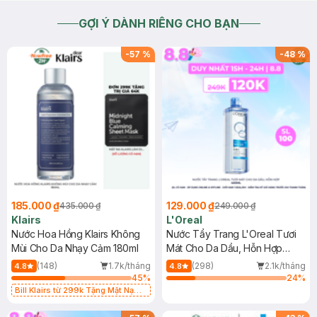
GỢI Ý DÀNH RIÊNG CHO BẠN
-
57
%
-
48
%
185.000 ₫
129.000 ₫
435.000 ₫
249.000 ₫
Klairs
L'Oreal
Nước Hoa Hồng Klairs Không
Nước Tẩy Trang L'Oreal Tươi
Mùi Cho Da Nhạy Cảm 180ml
Mát Cho Da Dầu, Hỗn Hợp
400ml
(148)
1.7k/tháng
(298)
2.1k/tháng
4.8
4.8
45
%
24
%
Bill Klairs từ 299k Tặng Mặt Nạ
Làm Dịu Da & Kiểm Soát Dầu Nhờn
25ml (SL Có Hạn)