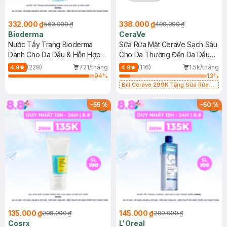
332.000 ₫
338.000 ₫
560.000 ₫
490.000 ₫
Bioderma
CeraVe
Nước Tẩy Trang Bioderma
Sữa Rửa Mặt CeraVe Sạch Sâu
Dành Cho Da Dầu & Hỗn Hợp
Cho Da Thường Đến Da Dầu
500ml
473ml
(228)
721/tháng
(116)
1.5k/tháng
4.9
4.9
94
%
13
%
Bill Cerave 299K Tặng Sữa Rửa
Mặt Cerave 30ml (SL có hạn)
-
55
%
-
50
%
135.000 ₫
145.000 ₫
298.000 ₫
289.000 ₫
Cosrx
L'Oreal