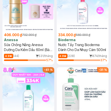
406.000 ₫
334.000 ₫
702.000 ₫
560.000 ₫
Anessa
Bioderma
Sữa Chống Nắng Anessa
Nước Tẩy Trang Bioderma
Dưỡng Da Kiềm Dầu 60ml (Bản
Dành Cho Da Nhạy Cảm 500ml
Mới)
(44)
531/tháng
(228)
874/tháng
4.9
4.9
57
%
37
%
-
41
%
-
31
%