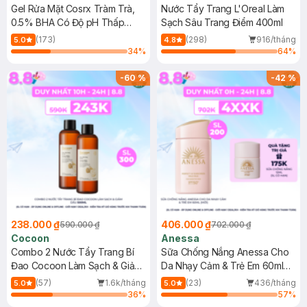
Gel Rửa Mặt Cosrx Tràm Trà,
Nước Tẩy Trang L'Oreal Làm
0.5% BHA Có Độ pH Thấp
Sạch Sâu Trang Điểm 400ml
150ml
(173)
(298)
916/tháng
5.0
4.8
34
%
64
%
-
60
%
-
42
%
238.000 ₫
406.000 ₫
590.000 ₫
702.000 ₫
Cocoon
Anessa
Combo 2 Nước Tẩy Trang Bí
Sữa Chống Nắng Anessa Cho
Đao Cocoon Làm Sạch & Giảm
Da Nhạy Cảm & Trẻ Em 60ml
Dầu 500ml
(Mới)
(57)
1.6k/tháng
(23)
436/tháng
5.0
5.0
36
%
57
%