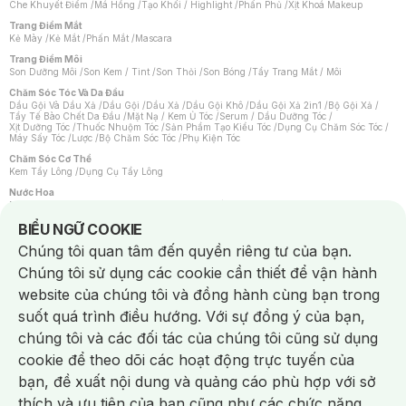
Che Khuyết Điểm
/
Má Hồng
/
Tạo Khối / Highlight
/
Phấn Phủ
/
Xịt Khoá Makeup
Trang Điểm Mắt
Kẻ Mày
/
Kẻ Mắt
/
Phấn Mắt
/
Mascara
Trang Điểm Môi
Son Dưỡng Môi
/
Son Kem / Tint
/
Son Thỏi
/
Son Bóng
/
Tẩy Trang Mắt / Môi
Chăm Sóc Tóc Và Da Đầu
Dầu Gội Và Dầu Xả
/
Dầu Gội
/
Dầu Xả
/
Dầu Gội Khô
/
Dầu Gội Xả 2in1
/
Bộ Gội Xả
/
Tẩy Tế Bào Chết Da Đầu
/
Mặt Nạ / Kem Ủ Tóc
/
Serum / Dầu Dưỡng Tóc
/
Xịt Dưỡng Tóc
/
Thuốc Nhuộm Tóc
/
Sản Phẩm Tạo Kiểu Tóc
/
Dụng Cụ Chăm Sóc Tóc
/
Máy Sấy Tóc
/
Lược
/
Bộ Chăm Sóc Tóc
/
Phụ Kiện Tóc
Chăm Sóc Cơ Thể
Kem Tẩy Lông
/
Dụng Cụ Tẩy Lông
Nước Hoa
Nước Hoa Nữ
/
Nước Hoa Nam
/
Nước Hoa Cao Cấp
/
Xịt Thơm Toàn Thân
/
Nước Hoa Vùng Kín
Notice about cookies usage
BIỂU NGỮ COOKIE
Chăm Sóc Cá Nhân
Chúng tôi quan tâm đến quyền riêng tư của bạn.
Chống Muỗi
/
Khẩu Trang
/
Máy Massage
/
Mặt Nạ Xông Hơi
/
Nước Rửa Tay
/
Sản Phẩm Chăm Sóc Khác
/
Bàn Chải Đánh Răng
/
Bàn Chải Điện
/
Chúng tôi sử dụng các cookie cần thiết để vận hành
Hỗ Trợ Trắng Răng
/
Kem Đánh Răng
/
Máy Tăm Nước
/
Nước Súc Miệng
/
Tăm / Chỉ Nha Khoa
/
Xịt Thơm Miệng
/
Dung Dịch Vệ Sinh
/
Dưỡng Vùng Kín
/
website của chúng tôi và đồng hành cùng bạn trong
Khăn Ướt Vệ Sinh Vùng Kín
/
Băng Vệ Sinh
/
Tampon
/
Bọt Cạo Râu
/
Dao Cạo Râu
/
Máy Cạo Râu
suốt quá trình điều hướng. Với sự đồng ý của bạn,
Vấn Đề Về Da
chúng tôi và các đối tác của chúng tôi cũng sử dụng
Da Dầu / Lỗ Chân Lông To
/
Da Khô / Mất Nước
/
Da Lão Hóa
/
Da Mụn
/
Da Nhạy Cảm / Kích Ứng
/
Da Xỉn Màu
/
Thâm / Nám / Tàn Nhang
/
cookie để theo dõi các hoạt động trực tuyến của
Quầng Thâm & Bọng Mắt
/
Sẹo
/
Viêm Da Cơ Địa
bạn, đề xuất nội dung và quảng cáo phù hợp với sở
Dụng Cụ / Phụ Kiện Chăm Sóc Da
Chat i
Bông Tẩy Trang
/
Khăn Lau Mặt Khô
/
Dụng Cụ / Máy Rửa Mặt
/
Máy Chăm Sóc Da
/
thích và ưu tiên của bạn cũng như các chức năng
Dụng Cụ Chăm Sóc Khác