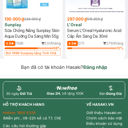
130.000 ₫
297.000 ₫
234.000 ₫
519.000 ₫
Sunplay
L'Oreal
Sữa Chống Nắng Sunplay Skin
Serum L'Oreal Hyaluronic Acid
Aqua Dưỡng Da Sáng Mịn 55g
Cấp Ẩm Sáng Da 30ml
(108)
531/tháng
(27)
279/tháng
4.9
4.9
68
%
10
%
Bill 199K Sunplay tặng Tinh Chất
Chống Nắng 7g trị giá 30K (SL có
hạn)
Bạn đã có tài khoản Hasaki?
Đăng nhập
return
nowfree
price
HỖ TRỢ KHÁCH HÀNG
VỀ HASAKI.VN
Hotline:
1800 6324
Giới thiệu Hasaki.vn
(Miễn phí , 08-22h kể cả T7, CN)
Chính sách bảo mật
Điều khoản sử dụng
Các câu hỏi thường gặp