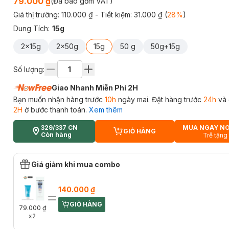
79.000 ₫
(Đã bao gồm VAT)
Giá thị trường:
110.000 ₫
- Tiết kiệm:
31.000 ₫
(
28
%
)
Dung Tích
:
15g
2x15g
2x50g
15g
50 g
50g+15g
Số lượng:
Giao Nhanh Miễn Phí 2H
Bạn muốn nhận hàng trước
10h
ngày mai. Đặt hàng trước
24h
và 
2H
ở bước thanh toán.
Xem thêm
329/337 CN
MUA NGAY N
GIỎ HÀNG
CART PLUS ICON
Còn hàng
Trễ tặng
Giá giảm khi mua combo
140.000 ₫
GIỎ HÀNG
CART PLUS ICON
79.000 ₫
x2