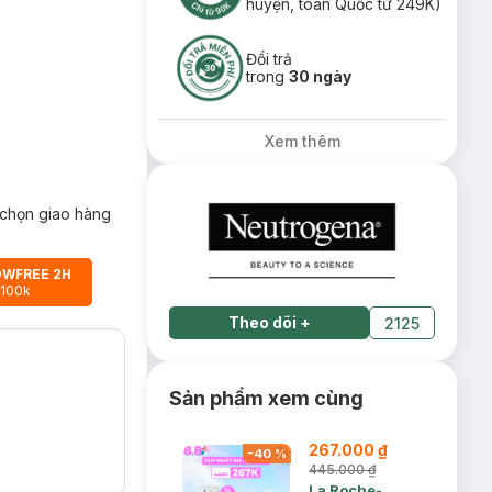
huyện, toàn Quốc từ 249K)
Đổi trả
trong
30 ngày
Xem thêm
chọn giao hàng
OWFREE 2H
 100k
Theo dõi
+
2125
Sản phẩm xem cùng
267.000 ₫
-
40
%
445.000 ₫
La Roche-