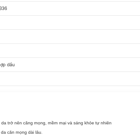
336
aluronic Acid Water Gel
chính hãng đã có mặt tại
Hasaki
với các d
hợp dầu
r Gel phù hợp với loại da nào?
n da trở nên căng mọng, mềm mại và sáng khỏe tự nhiên
da căn mọng dài lâu.
ena
Hydro Boost Water Gel: