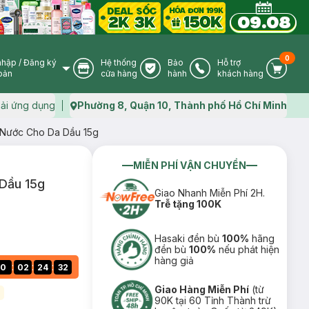
0
nhập
/
Đăng ký
Hệ thống
Bảo
Hỗ trợ
User Icon
Store Icon
Warranty Icon
Phone Icon
Cart I
oản
cửa hàng
hành
khách hàng
ải ứng dụng
Phường 8, Quận 10, Thành phố Hồ Chí Minh
Map icon
 Nước Cho Da Dầu 15g
MIỄN PHÍ VẬN CHUYỂN
Dầu 15g
Giao Nhanh Miễn Phí 2H.
Trễ tặng 100K
Hasaki đền bù
100%
hãng
đền bù
100%
nếu phát hiện
hàng giả
:
:
:
0
02
24
32
Giao Hàng Miễn Phí
(từ
)
90K tại 60 Tỉnh Thành trừ