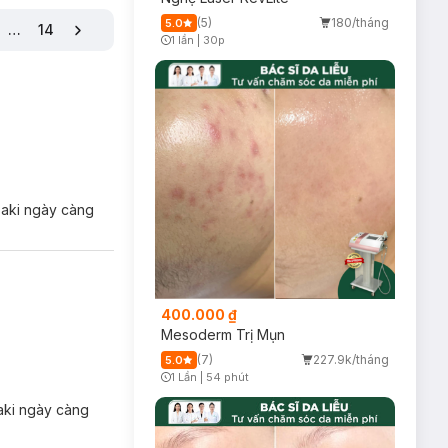
(5)
180/tháng
5.0
…
14
1 lần
|
30p
Timer Gray Icon
saki ngày càng
400.000 ₫
Mesoderm Trị Mụn
(7)
227.9k/tháng
5.0
1 Lần
|
54 phút
Timer Gray Icon
saki ngày càng