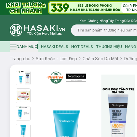
Kem Chống Nắng
Tẩy Trang
Sữa Rửa
Logo
DANH MỤC
HASAKI DEALS
HOT DEALS
THƯƠNG HIỆU
HÀNG 
Hamburger icon
Trang chủ
Sức Khỏe - Làm Đẹp
Chăm Sóc Da Mặt
Dưỡn