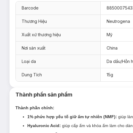
Barcode
8850007543
Thương Hiệu
Neutrogena
Xuất xứ thương hiệu
Mỹ
Nơi sản xuất
China
Dòng sản phẩm
Kem Dưỡng Ẩm Neutrogena Hydro Boost Hy
lựa chọn:
Loại da
Da dầu/Hỗn 
Hũ full size 50g
Tuýp mini size 15g
Dung Tích
15g
Combo hũ 50g + tuýp 15g
Combo 2 tuýp 15gx2
Thành phần sản phẩm
Combo 2 hũ 50gx2
Thành phần chính:
Kem Dưỡng Ẩm Neutrogena
Hydro Boost Wate
1% phức hợp yếu tố giữ ẩm tự nhiên (NMF):
giúp là
Sản phẩm phù hợp cho da từ thường đến dầu.
Hyaluronic Acid:
giúp cấp ẩm và khóa ẩm làm cho dàn 
Đối tượng sử dụng
Kem Dưỡng Ẩm Neutrog