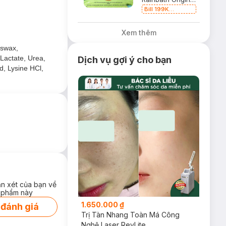
Bill 199K
Neutrogena Tặng
Kem Chống Nắng
Xem thêm
5ml trị giá 50K
(SL Có Hạn)
eswax,
Lactate, Urea,
Dịch vụ gợi ý cho bạn
d, Lysine HCl,
ận xét của bạn về
 phẩm này
1.650.000 ₫
 đánh giá
Trị Tàn Nhang Toàn Má Công
Nghệ Laser RevLite