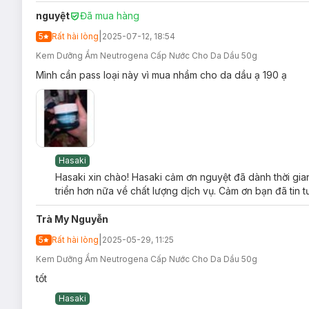
nguyệt
Đã mua hàng
|
5
Rất hài lòng
2025-07-12, 18:54
Kem Dưỡng Ẩm Neutrogena Cấp Nước Cho Da Dầu 50g
Mình cần pass loại này vì mua nhầm cho da dầu ạ 190 ạ
Hasaki
Hasaki xin chào! Hasaki cảm ơn nguyệt đã dành thời gia
triển hơn nữa về chất lượng dịch vụ. Cảm ơn bạn đã tin 
Trà My Nguyễn
|
5
Rất hài lòng
2025-05-29, 11:25
Kem Dưỡng Ẩm Neutrogena Cấp Nước Cho Da Dầu 50g
Ưu thế nổi b
ật của
Kem Dưỡng Ẩm Neutroge
tốt
Công thức được tăng cường
1%
phức hợp dưỡng chấ
Hasaki
căng mọng, mềm mại và sáng khỏe tự nhiên lâu dài: