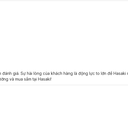
n đánh giá. Sự hài lòng của khách hàng là động lực to lớn để Hasaki
tưởng và mua sắm tại Hasaki!
na
Hydro Boost Water Gel:
t NMF
- mô phỏng các chất dưỡng ẩm tự nhiên của làn da,
từ đó giúp 