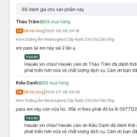
69
đánh giá cho sản phẩm này
Thảo Trâm
Đã mua hàng
|
5
Rất hài lòng
2025-09-08, 04:19
Kem Dưỡng Ẩm Neutrogena Cấp Nước Cho Da Dầu 50g
em pass lại em này sài 2 lần ạ
Hasaki
Hasaki xin chào! Hasaki cảm ơn Thảo Trâm đã dành thời 
phát triển hơn nữa về chất lượng dịch vụ. Cảm ơn bạn đã
Kiều Oanh
Đã mua hàng
|
5
Rất hài lòng
2025-07-28, 04:39
Kem Dưỡng Ẩm Neutrogena Cấp Nước Cho Da Dầu 50g
pass em này còn nữa hũ : 95k vì theo phát đồ bs lh 097712
Hasaki
Hasaki xin chào! Hasaki cảm ơn Kiều Oanh đã dành thời 
phát triển hơn nữa về chất lượng dịch vụ. Cảm ơn bạn đã