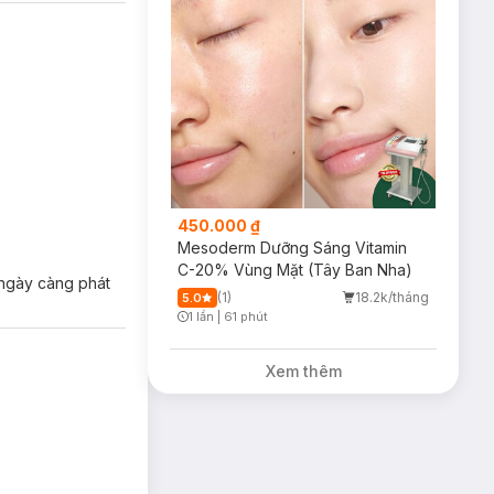
450.000 ₫
Mesoderm Dưỡng Sáng Vitamin
C-20% Vùng Mặt (Tây Ban Nha)
 ngày càng phát
(1)
18.2k/tháng
5.0
1 lần
|
61 phút
Timer Gray Icon
Xem thêm
làn da trở nên