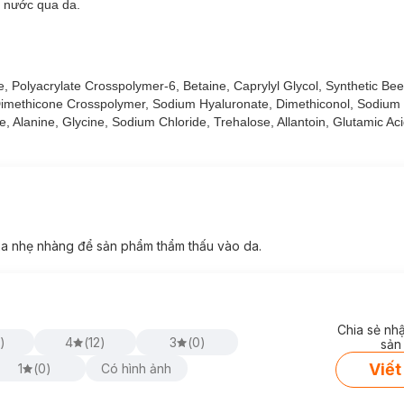
 nước qua da.
 nhờn dính khi sử dụng kem dưỡng ẩm.
te, Polyacrylate Crosspolymer-6, Betaine, Caprylyl Glycol, Synthetic Be
 Dimethicone Crosspolymer, Sodium Hyaluronate, Dimethiconol, Sodium 
, Alanine, Glycine, Sodium Chloride, Trehalose, Allantoin, Glutamic Aci
 xa nhẹ nhàng để sản phẩm thẩm thấu vào da.
Chia sẻ nh
)
4
(
12
)
3
(
0
)
sản
Viết
1
(
0
)
Có hình ảnh