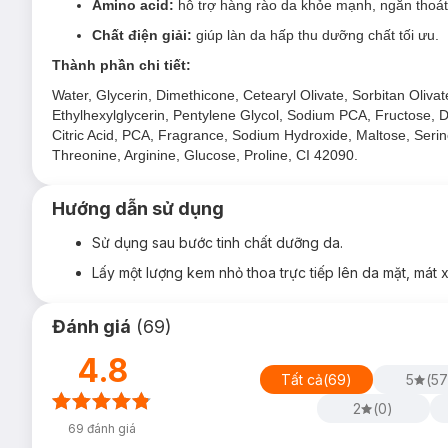
Amino acid:
hỗ trợ hàng rào da khỏe mạnh, ngăn thoát
Da khô thiếu ẩm hoặc da dầu thiếu nước.
Chất điện giải:
giúp làn da hấp thu dưỡng chất tối ưu.
Da
dầu thừa - lỗ chân lông to
, không thích cảm giác
Thành phần chi tiết:
Water, Glycerin, Dimethicone, Cetearyl Olivate, Sorbitan Oliva
Ethylhexylglycerin, Pentylene Glycol, Sodium PCA, Fructose,
Citric Acid, PCA, Fragrance, Sodium Hydroxide, Maltose, Serine
Threonine, Arginine, Glucose, Proline, CI 42090.
Hướng dẫn sử dụng
Sử dụng sau bước tinh chất dưỡng da.
Lấy một lượng kem nhỏ thoa trực tiếp lên da mặt, mát
Đánh giá
(
69
)
4.8
Tất cả
(
69
)
5
(
57
2
(
0
)
69
đánh giá