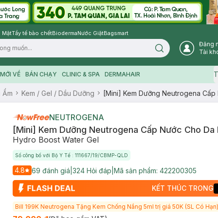
 Mặt
Tẩy tế bào chết
Bioderma
Nước Giặt
Bagsmart
Đăng 
Search icon
Tài kh
T
MỚI VỀ
BÁN CHẠY
CLINIC & SPA
DERMAHAIR
g Ẩm
Kem / Gel / Dầu Dưỡng
[Mini] Kem Dưỡng Neutrogena Cấp
NEUTROGENA
[Mini] Kem Dưỡng Neutrogena Cấp Nước Cho Da 
Hydro Boost Water Gel
Số công bố với Bộ Y Tế : 111667/19/CBMP-QLD
4.8
69
đánh giá
|
324
Hỏi đáp
|
Mã sản phẩm:
422200305
KẾT THÚC TRONG
Bill 199K Neutrogena Tặng Kem Chống Nắng 5ml trị giá 50K (SL Có Hạn