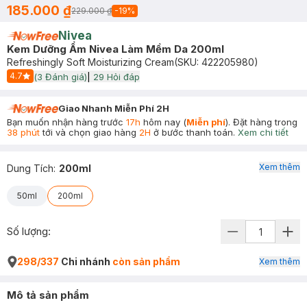
185.000 ₫
229.000 ₫
-
19
%
Nivea
Kem Dưỡng Ẩm Nivea Làm Mềm Da 200ml
Refreshingly Soft Moisturizing Cream
(SKU:
422205980
)
4.7
(
3
Đánh giá)
|
29
Hỏi đáp
Start Icon
Giao Nhanh Miễn Phí 2H
Bạn muốn nhận hàng trước
17h
hôm nay (
Miễn phí
). Đặt hàng trong
38 phút
tới và chọn giao hàng
2H
ở bước thanh toán.
Xem chi tiết
Xem thêm
Dung Tích
:
200ml
50ml
200ml
Số lượng:
298/337
Chi nhánh
còn sản phẩm
Xem thêm
Mô tả sản phẩm