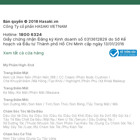
Synctives
Clinic
Dermahair
Mastige
Bản quyền © 2016 Hasaki.vn
Công Ty cổ phần HASAKI VIETNAM
Hotline:
1800 6324
Giấy chứng nhận Đăng ký Kinh doanh số 0313612829 do Sở Kế
hoạch và Đầu tư Thành phố Hồ Chí Minh cấp ngày 13/01/2016
Xem tất cả cửa hàng
Mỹ Phẩm High-End
Trang Điểm Mặt
Kem Lót
/
Kem Nền
/
Phấn Nền
/
BB / CC Cream
/
Phấn Nước Cushion
/
Che Khuyết Điểm
/
Má Hồng
/
Tạo Khối / Highlight
/
Phấn Phủ
/
Xịt Khoá Makeup
Trang Điểm Mắt
Kẻ Mày
/
Kẻ Mắt
/
Phấn Mắt
/
Mascara
Trang Điểm Môi
Son Dưỡng Môi
/
Son Kem / Tint
/
Son Thỏi
/
Son Bóng
/
Tẩy Trang Mắt / Môi
Chăm Sóc Tóc Và Da Đầu
Dầu Gội Và Dầu Xả
/
Dầu Gội
/
Dầu Xả
/
Dầu Gội Khô
/
Dầu Gội Xả 2in1
/
Bộ Gội Xả
/
Tẩy Tế Bào Chết Da Đầu
/
Mặt Nạ / Kem Ủ Tóc
/
Serum / Dầu Dưỡng Tóc
/
Xịt Dưỡng Tóc
/
Thuốc Nhuộm Tóc
/
Sản Phẩm Tạo Kiểu Tóc
/
Dụng Cụ Chăm Sóc Tóc
/
Máy Sấy Tóc
/
Lược
/
Bộ Chăm Sóc Tóc
/
Phụ Kiện Tóc
Chăm Sóc Cơ Thể
Kem Tẩy Lông
/
Dụng Cụ Tẩy Lông