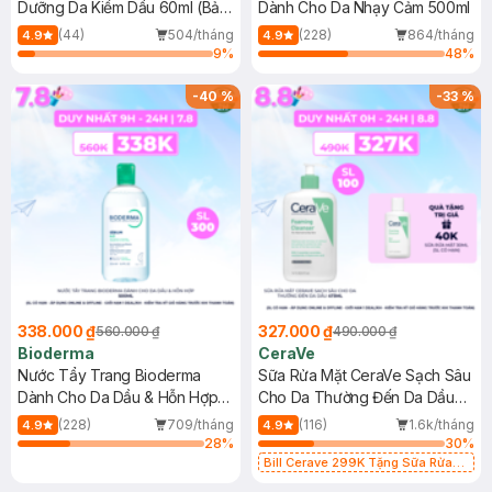
Dưỡng Da Kiềm Dầu 60ml (Bản
Dành Cho Da Nhạy Cảm 500ml
Mới)
(44)
504/tháng
(228)
864/tháng
4.9
4.9
9
%
48
%
-
40
%
-
33
%
338.000 ₫
327.000 ₫
560.000 ₫
490.000 ₫
Bioderma
CeraVe
Nước Tẩy Trang Bioderma
Sữa Rửa Mặt CeraVe Sạch Sâu
Dành Cho Da Dầu & Hỗn Hợp
Cho Da Thường Đến Da Dầu
500ml
473ml
(228)
709/tháng
(116)
1.6k/tháng
4.9
4.9
28
%
30
%
Bill Cerave 299K Tặng Sữa Rửa
Mặt Cerave 30ml (SL có hạn)