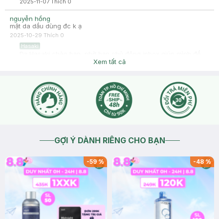
2025-11-07
Thích
0
nguyễn hồng
mặt da dầu dùng đc k ạ
2025-10-29
Thích
0
Hasaki
Dạ Hasaki chào bạn, nhờ bạn chủ động inbox giúp mình để
Hasaki hỗ trợ bạn cụ thể hơn ạ
Xem tất cả
2025-10-30
Thích
0
GỢI Ý DÀNH RIÊNG CHO BẠN
-
59
%
-
48
%