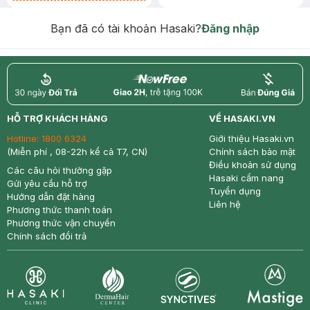
Chống Nắng 7g trị giá 30K (SL có
hạn)
Bạn đã có tài khoản Hasaki?
Đăng nhập
return
nowfree
price
HỖ TRỢ KHÁCH HÀNG
VỀ HASAKI.VN
Hotline:
1800 6324
Giới thiệu Hasaki.vn
(Miễn phí , 08-22h kể cả T7, CN)
Chính sách bảo mật
Điều khoản sử dụng
Các câu hỏi thường gặp
Hasaki cẩm nang
Gửi yêu cầu hỗ trợ
Tuyển dụng
Hướng dẫn đặt hàng
Liên hệ
Phương thức thanh toán
Phương thức vận chuyển
Chính sách đổi trả