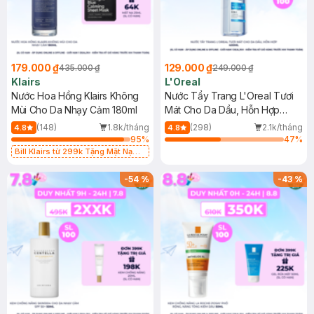
179.000 ₫
129.000 ₫
435.000 ₫
249.000 ₫
Klairs
L'Oreal
Nước Hoa Hồng Klairs Không
Nước Tẩy Trang L'Oreal Tươi
Mùi Cho Da Nhạy Cảm 180ml
Mát Cho Da Dầu, Hỗn Hợp
400ml
(148)
1.8k/tháng
(298)
2.1k/tháng
4.8
4.8
95
%
47
%
Bill Klairs từ 299k Tặng Mặt Nạ
Làm Dịu Da & Kiểm Soát Dầu Nhờn
25ml (SL Có Hạn)
-
54
%
-
43
%