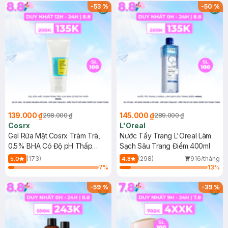
-
53
%
-
50
%
139.000 ₫
145.000 ₫
298.000 ₫
289.000 ₫
Cosrx
L'Oreal
Gel Rửa Mặt Cosrx Tràm Trà,
Nước Tẩy Trang L'Oreal Làm
0.5% BHA Có Độ pH Thấp
Sạch Sâu Trang Điểm 400ml
150ml
(173)
(298)
916/tháng
5.0
4.8
7
%
13
%
-
59
%
-
39
%