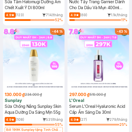
Sữa Tắm Hatomugi Dưỡng Ẩm
Nước Tẩy Trang Garnier Dành
Chiết Xuất Ý Dĩ 800ml
Cho Da Dầu Và Mụn 400ml
(Mới)
(123)
714/tháng
(69)
1.1k/tháng
4.9
4.9
52
%
11
%
-
44
%
-
43
%
130.000 ₫
297.000 ₫
234.000 ₫
519.000 ₫
Sunplay
L'Oreal
Sữa Chống Nắng Sunplay Skin
Serum L'Oreal Hyaluronic Acid
Aqua Dưỡng Da Sáng Mịn 55g
Cấp Ẩm Sáng Da 30ml
(108)
531/tháng
(27)
279/tháng
4.9
4.9
55
%
25
%
Bill 199K Sunplay tặng Tinh Chất