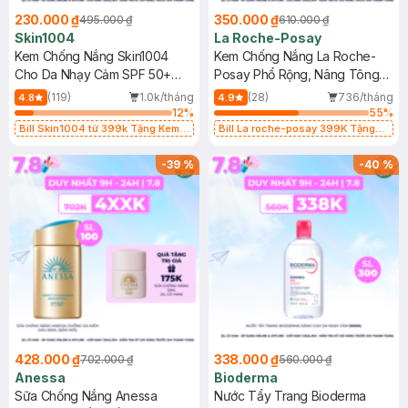
230.000 ₫
350.000 ₫
495.000 ₫
610.000 ₫
Skin1004
La Roche-Posay
Kem Chống Nắng Skin1004
Kem Chống Nắng La Roche-
Cho Da Nhạy Cảm SPF 50+
Posay Phổ Rộng, Nâng Tông
50ml
Kiềm Dầu 50ml
(119)
1.0k/tháng
(28)
736/tháng
4.8
4.9
12
%
55
%
Bill Skin1004 từ 399k Tặng Kem
Bill La roche-posay 399K Tặng
Chống Nắng Cho Da Nhạy Cảm
Gel rửa mặt da dầu nhạy cảm 50ml
SPF 50+ 20ml (SL Có Hạn)
(SL có hạn)
-
39
%
-
40
%
428.000 ₫
338.000 ₫
702.000 ₫
560.000 ₫
Anessa
Bioderma
Sữa Chống Nắng Anessa
Nước Tẩy Trang Bioderma