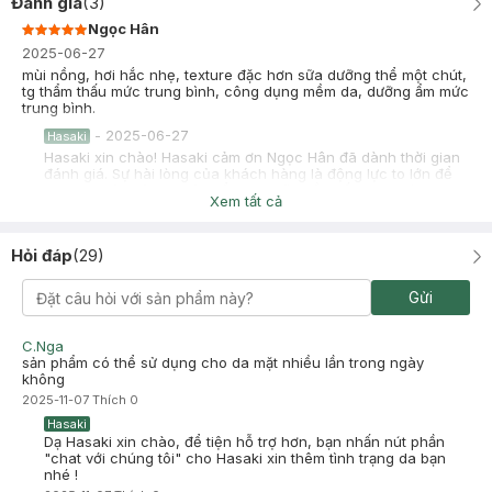
Đánh giá
(
3
)
Ngọc Hân
2025-06-27
mùi nồng, hơi hắc nhẹ, texture đặc hơn sữa dưỡng thể một chút,
tg thẩm thấu mức trung bình, công dụng mềm da, dưỡng ẩm mức
trung bình.
-
2025-06-27
Hasaki
Hasaki xin chào! Hasaki cảm ơn Ngọc Hân đã dành thời gian
đánh giá. Sự hài lòng của khách hàng là động lực to lớn để
Hasaki ngày càng phát triển hơn nữa về chất lượng dịch vụ.
Xem tất cả
Cảm ơn bạn đã tin tưởng và mua sắm tại Hasaki!
Na Na
Đã mua hàng
Hỏi đáp
(
29
)
2024-12-26
Kem thấm nhanh tạo lớp ẩm hơi rít , mùi nồng , dưỡng ẩm khá tốt
Gửi
C.Nga
sản phẩm có thể sử dụng cho da mặt nhiều lần trong ngày
không
2025-11-07
Thích
0
Hasaki
Dạ Hasaki xin chào, để tiện hỗ trợ hơn, bạn nhấn nút phần
"chat với chúng tôi" cho Hasaki xin thêm tình trạng da bạn
nhé !