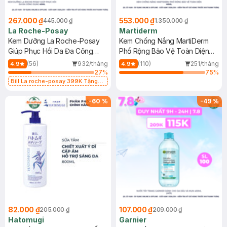
267.000 ₫
553.000 ₫
445.000 ₫
1.350.000 ₫
La Roche-Posay
Martiderm
Kem Dưỡng La Roche-Posay
Kem Chống Nắng MartiDerm
Giúp Phục Hồi Da Đa Công
Phổ Rộng Bảo Vệ Toàn Diện
Dụng 40ml
40ml
(56)
932/tháng
(110)
251/tháng
4.9
4.9
27
%
75
%
Bill La roche-posay 399K Tặng
Gel rửa mặt da dầu nhạy cảm 50ml
(SL có hạn)
-
60
%
-
49
%
82.000 ₫
107.000 ₫
205.000 ₫
209.000 ₫
Hatomugi
Garnier