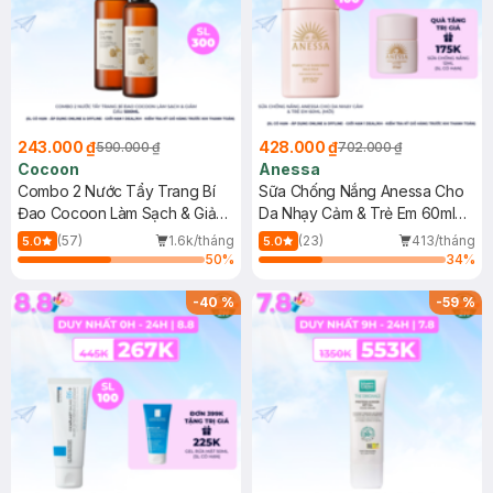
243.000 ₫
428.000 ₫
590.000 ₫
702.000 ₫
Cocoon
Anessa
Combo 2 Nước Tẩy Trang Bí
Sữa Chống Nắng Anessa Cho
Đao Cocoon Làm Sạch & Giảm
Da Nhạy Cảm & Trẻ Em 60ml
Dầu 500ml
(Mới)
(57)
1.6k/tháng
(23)
413/tháng
5.0
5.0
50
%
34
%
-
40
%
-
59
%