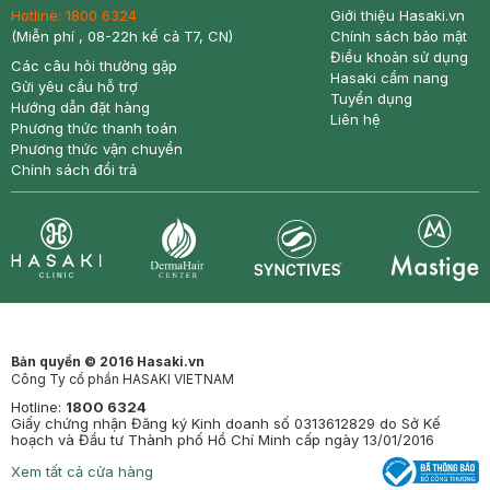
Hotline:
1800 6324
Giới thiệu Hasaki.vn
(Miễn phí , 08-22h kể cả T7, CN)
Chính sách bảo mật
Điều khoản sử dụng
Các câu hỏi thường gặp
Hasaki cẩm nang
Gửi yêu cầu hỗ trợ
Tuyển dụng
Hướng dẫn đặt hàng
Liên hệ
Phương thức thanh toán
Phương thức vận chuyển
Chính sách đổi trả
Synctives
Clinic
Dermahair
Mastige
Bản quyền © 2016 Hasaki.vn
Công Ty cổ phần HASAKI VIETNAM
Hotline:
1800 6324
Giấy chứng nhận Đăng ký Kinh doanh số 0313612829 do Sở Kế
hoạch và Đầu tư Thành phố Hồ Chí Minh cấp ngày 13/01/2016
Xem tất cả cửa hàng