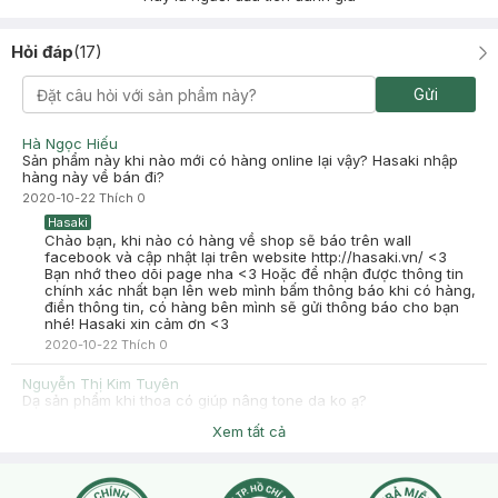
Hỏi đáp
(
17
)
Gửi
Hà Ngọc Hiếu
Sản phẩm này khi nào mới có hàng online lại vậy? Hasaki nhập
hàng này về bán đi?
2020-10-22
Thích
0
Hasaki
Chào bạn, khi nào có hàng về shop sẽ báo trên wall
facebook và cập nhật lại trên website http://hasaki.vn/ <3
Bạn nhớ theo dõi page nha <3 Hoặc để nhận được thông tin
chính xác nhất bạn lên web mình bấm thông báo khi có hàng,
điền thông tin, có hàng bên mình sẽ gửi thông báo cho bạn
nhé! Hasaki xin cảm ơn <3
2020-10-22
Thích
0
Nguyễn Thị Kim Tuyên
Dạ sản phẩm khi thoa có giúp nâng tone da ko ạ?
2020-09-02
Thích
0
Xem tất cả
Hasaki
Chào bạn, sản phẩm chỉ hổ trợ trông da đều màu và có sức
sống hơn, không nâng tone rõ bạn nè