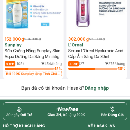
152.000 ₫
302.000 ₫
234.000 ₫
519.000 ₫
Sunplay
L'Oreal
Sữa Chống Nắng Sunplay Skin
Serum L'Oreal Hyaluronic Acid
Aqua Dưỡng Da Sáng Mịn 55g
Cấp Ẩm Sáng Da 30ml
(108)
454/tháng
(27)
275/tháng
4.9
4.9
48
%
55
%
Bill 199K Sunplay tặng Tinh Chất
Chống Nắng 7g trị giá 30K (SL có
hạn)
Bạn đã có tài khoản Hasaki?
Đăng nhập
return
nowfree
price
HỖ TRỢ KHÁCH HÀNG
VỀ HASAKI.VN