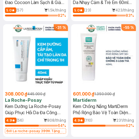
Đao Cocoon Làm Sạch & Giảm
Da Nhạy Cảm & Trẻ Em 60ml
Dầu 500ml
(Mới)
(57)
1.5k/tháng
(23)
423/tháng
5.0
5.0
82
%
83
%
-
31
%
-
55
%
308.000 ₫
601.000 ₫
445.000 ₫
1.350.000 ₫
La Roche-Posay
Martiderm
Kem Dưỡng La Roche-Posay
Kem Chống Nắng MartiDerm
Giúp Phục Hồi Da Đa Công
Phổ Rộng Bảo Vệ Toàn Diện
Dụng 40ml
40ml
(56)
808/tháng
(110)
231/tháng
4.9
4.9
64
%
62
%
Bill La roche-posay 399K Tặng
Gel rửa mặt da dầu nhạy cảm 50ml