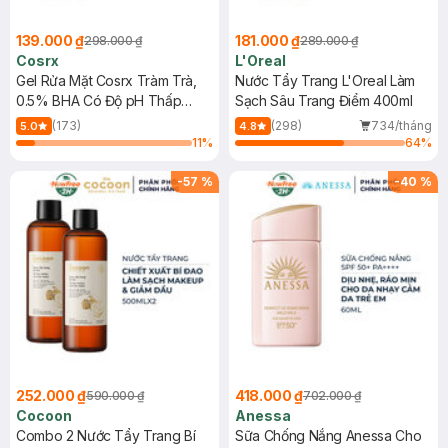
139.000 ₫
181.000 ₫
298.000 ₫
289.000 ₫
Cosrx
L'Oreal
Gel Rửa Mặt Cosrx Tràm Trà,
Nước Tẩy Trang L'Oreal Làm
0.5% BHA Có Độ pH Thấp
Sạch Sâu Trang Điểm 400ml
150ml
(173)
(298)
734/tháng
5.0
4.8
11
%
64
%
-
57
%
-
40
%
252.000 ₫
418.000 ₫
590.000 ₫
702.000 ₫
Cocoon
Anessa
Combo 2 Nước Tẩy Trang Bí
Sữa Chống Nắng Anessa Cho