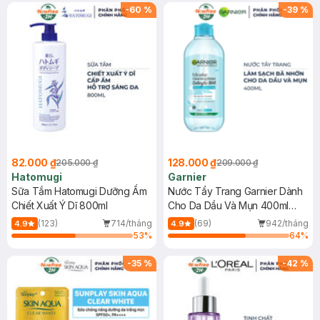
(SL có hạn)
-
60
%
-
39
%
82.000 ₫
128.000 ₫
205.000 ₫
209.000 ₫
Hatomugi
Garnier
Sữa Tắm Hatomugi Dưỡng Ẩm
Nước Tẩy Trang Garnier Dành
Chiết Xuất Ý Dĩ 800ml
Cho Da Dầu Và Mụn 400ml
(Mới)
(123)
714/tháng
(69)
942/tháng
4.9
4.9
53
%
64
%
-
35
%
-
42
%