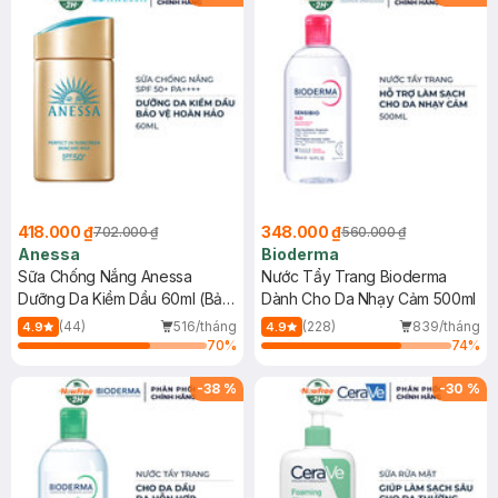
418.000 ₫
348.000 ₫
702.000 ₫
560.000 ₫
Anessa
Bioderma
Sữa Chống Nắng Anessa
Nước Tẩy Trang Bioderma
Dưỡng Da Kiềm Dầu 60ml (Bản
Dành Cho Da Nhạy Cảm 500ml
Mới)
(44)
516/tháng
(228)
839/tháng
4.9
4.9
70
%
74
%
-
38
%
-
30
%