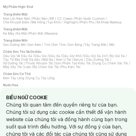
Mỹ Phẩm High-End
Trang Điểm Mặt
Kem Lót
/
Kem Nền
/
Phấn Nền
/
BB / CC Cream
/
Phấn Nước Cushion
/
Che Khuyết Điểm
/
Má Hồng
/
Tạo Khối / Highlight
/
Phấn Phủ
/
Xịt Khoá Makeup
Trang Điểm Mắt
Kẻ Mày
/
Kẻ Mắt
/
Phấn Mắt
/
Mascara
Trang Điểm Môi
Son Dưỡng Môi
/
Son Kem / Tint
/
Son Thỏi
/
Son Bóng
/
Tẩy Trang Mắt / Môi
Chăm Sóc Tóc Và Da Đầu
Dầu Gội Và Dầu Xả
/
Dầu Gội
/
Dầu Xả
/
Dầu Gội Khô
/
Dầu Gội Xả 2in1
/
Bộ Gội Xả
/
Tẩy Tế Bào Chết Da Đầu
/
Mặt Nạ / Kem Ủ Tóc
/
Serum / Dầu Dưỡng Tóc
/
Xịt Dưỡng Tóc
/
Thuốc Nhuộm Tóc
/
Sản Phẩm Tạo Kiểu Tóc
/
Dụng Cụ Chăm Sóc Tóc
/
Máy Sấy Tóc
/
Lược
/
Bộ Chăm Sóc Tóc
/
Phụ Kiện Tóc
Chăm Sóc Cơ Thể
Kem Tẩy Lông
/
Dụng Cụ Tẩy Lông
Nước Hoa
Nước Hoa Nữ
/
Nước Hoa Nam
/
Nước Hoa Cao Cấp
/
Xịt Thơm Toàn Thân
/
Nước Hoa Vùng Kín
Notice about cookies usage
BIỂU NGỮ COOKIE
Chăm Sóc Cá Nhân
Chúng tôi quan tâm đến quyền riêng tư của bạn.
Chống Muỗi
/
Khẩu Trang
/
Máy Massage
/
Mặt Nạ Xông Hơi
/
Nước Rửa Tay
/
Sản Phẩm Chăm Sóc Khác
/
Bàn Chải Đánh Răng
/
Bàn Chải Điện
/
Chúng tôi sử dụng các cookie cần thiết để vận hành
Hỗ Trợ Trắng Răng
/
Kem Đánh Răng
/
Máy Tăm Nước
/
Nước Súc Miệng
/
Tăm / Chỉ Nha Khoa
/
Xịt Thơm Miệng
/
Dung Dịch Vệ Sinh
/
Dưỡng Vùng Kín
/
website của chúng tôi và đồng hành cùng bạn trong
Khăn Ướt Vệ Sinh Vùng Kín
/
Băng Vệ Sinh
/
Tampon
/
Bọt Cạo Râu
/
Dao Cạo Râu
/
Máy Cạo Râu
suốt quá trình điều hướng. Với sự đồng ý của bạn,
Vấn Đề Về Da
chúng tôi và các đối tác của chúng tôi cũng sử dụng
Da Dầu / Lỗ Chân Lông To
/
Da Khô / Mất Nước
/
Da Lão Hóa
/
Da Mụn
/