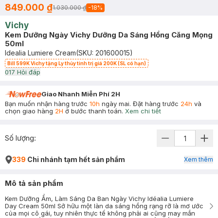
849.000 ₫
1.030.000 ₫
-
18
%
Vichy
Kem Dưỡng Ngày Vichy Dưỡng Da Sáng Hồng Căng Mọng
50ml
Idealia Lumiere Cream
(SKU:
201600015
)
Bill 599K Vichy tặng Ly thủy tinh trị giá 200K (SL có hạn)
0
17
Hỏi đáp
Giao Nhanh Miễn Phí 2H
Bạn muốn nhận hàng trước
10h
ngày mai. Đặt hàng trước
24h
và
chọn giao hàng
2H
ở bước thanh toán.
Xem chi tiết
Số lượng:
339
Chi nhánh tạm hết sản phẩm
Xem thêm
Mô tả sản phẩm
Kem Dưỡng Ẩm, Làm Sáng Da Ban Ngày Vichy Idéalia Lumiere
Day Cream 50ml Sở hữu một làn da sáng hồng rạng rỡ là mơ ước
của mọi cô gái, tuy nhiên thực tế không phải ai cũng may mắn