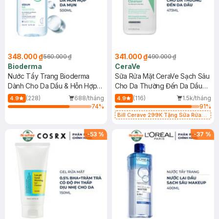
348.000 ₫
341.000 ₫
560.000 ₫
490.000 ₫
Bioderma
CeraVe
Nước Tẩy Trang Bioderma
Sữa Rửa Mặt CeraVe Sạch Sâu
Dành Cho Da Dầu & Hỗn Hợp
Cho Da Thường Đến Da Dầu
500ml
473ml
(228)
688/tháng
(116)
1.5k/tháng
4.9
4.9
74
%
91
%
Bill Cerave 299K Tặng Sữa Rửa
Mặt Cerave 30ml (SL có hạn)
-
53
%
-
37
%