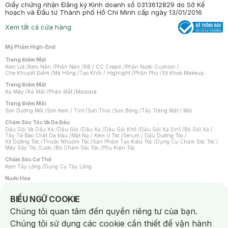
Giấy chứng nhận Đăng ký Kinh doanh số 0313612829 do Sở Kế
hoạch và Đầu tư Thành phố Hồ Chí Minh cấp ngày 13/01/2016
Xem tất cả cửa hàng
Mỹ Phẩm High-End
Trang Điểm Mặt
Kem Lót
/
Kem Nền
/
Phấn Nền
/
BB / CC Cream
/
Phấn Nước Cushion
/
Che Khuyết Điểm
/
Má Hồng
/
Tạo Khối / Highlight
/
Phấn Phủ
/
Xịt Khoá Makeup
Trang Điểm Mắt
Kẻ Mày
/
Kẻ Mắt
/
Phấn Mắt
/
Mascara
Trang Điểm Môi
Son Dưỡng Môi
/
Son Kem / Tint
/
Son Thỏi
/
Son Bóng
/
Tẩy Trang Mắt / Môi
Chăm Sóc Tóc Và Da Đầu
Dầu Gội Và Dầu Xả
/
Dầu Gội
/
Dầu Xả
/
Dầu Gội Khô
/
Dầu Gội Xả 2in1
/
Bộ Gội Xả
/
Tẩy Tế Bào Chết Da Đầu
/
Mặt Nạ / Kem Ủ Tóc
/
Serum / Dầu Dưỡng Tóc
/
Xịt Dưỡng Tóc
/
Thuốc Nhuộm Tóc
/
Sản Phẩm Tạo Kiểu Tóc
/
Dụng Cụ Chăm Sóc Tóc
/
Máy Sấy Tóc
/
Lược
/
Bộ Chăm Sóc Tóc
/
Phụ Kiện Tóc
Chăm Sóc Cơ Thể
Kem Tẩy Lông
/
Dụng Cụ Tẩy Lông
Nước Hoa
Nước Hoa Nữ
/
Nước Hoa Nam
/
Nước Hoa Cao Cấp
/
Xịt Thơm Toàn Thân
/
Nước Hoa Vùng Kín
Notice about cookies usage
BIỂU NGỮ COOKIE
Chăm Sóc Cá Nhân
Chúng tôi quan tâm đến quyền riêng tư của bạn.
Chống Muỗi
/
Khẩu Trang
/
Máy Massage
/
Mặt Nạ Xông Hơi
/
Nước Rửa Tay
/
Sản Phẩm Chăm Sóc Khác
/
Bàn Chải Đánh Răng
/
Bàn Chải Điện
/
Chúng tôi sử dụng các cookie cần thiết để vận hành
Hỗ Trợ Trắng Răng
/
Kem Đánh Răng
/
Máy Tăm Nước
/
Nước Súc Miệng
/