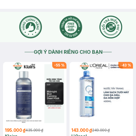
GỢI Ý DÀNH RIÊNG CHO BẠN
-
55
%
-
43
%
195.000 ₫
143.000 ₫
435.000 ₫
249.000 ₫