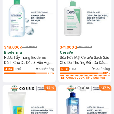
348.000 ₫
341.000 ₫
560.000 ₫
490.000 ₫
Bioderma
CeraVe
Nước Tẩy Trang Bioderma
Sữa Rửa Mặt CeraVe Sạch Sâu
Dành Cho Da Dầu & Hỗn Hợp
Cho Da Thường Đến Da Dầu
500ml
473ml
(228)
688/tháng
(116)
1.5k/tháng
4.9
4.9
73
%
88
%
Bill Cerave 299K Tặng Sữa Rửa
Mặt Cerave 30ml (SL có hạn)
-
53
%
-
37
%