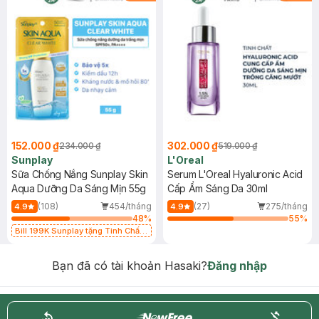
152.000 ₫
302.000 ₫
234.000 ₫
519.000 ₫
Sunplay
L'Oreal
Sữa Chống Nắng Sunplay Skin
Serum L'Oreal Hyaluronic Acid
Aqua Dưỡng Da Sáng Mịn 55g
Cấp Ẩm Sáng Da 30ml
(108)
454/tháng
(27)
275/tháng
4.9
4.9
48
%
55
%
Bill 199K Sunplay tặng Tinh Chất
Chống Nắng 7g trị giá 30K (SL có
hạn)
Bạn đã có tài khoản Hasaki?
Đăng nhập