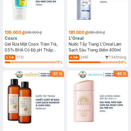
139.000 ₫
181.000 ₫
298.000 ₫
289.000 ₫
Cosrx
L'Oreal
Gel Rửa Mặt Cosrx Tràm Trà,
Nước Tẩy Trang L'Oreal Làm
0.5% BHA Có Độ pH Thấp
Sạch Sâu Trang Điểm 400ml
150ml
(173)
(298)
734/tháng
5.0
4.8
11
%
64
%
-
57
%
-
40
%