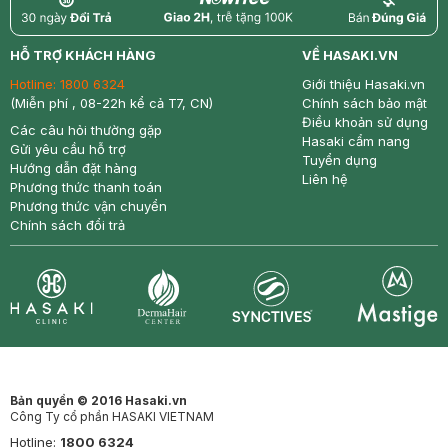
return
nowfree
price
HỖ TRỢ KHÁCH HÀNG
VỀ HASAKI.VN
Hotline:
1800 6324
Giới thiệu Hasaki.vn
(Miễn phí , 08-22h kể cả T7, CN)
Chính sách bảo mật
Điều khoản sử dụng
Các câu hỏi thường gặp
Hasaki cẩm nang
Gửi yêu cầu hỗ trợ
Tuyển dụng
Hướng dẫn đặt hàng
Liên hệ
Phương thức thanh toán
Phương thức vận chuyển
Chính sách đổi trả
Synctives
Clinic
Dermahair
Mastige
Bản quyền © 2016 Hasaki.vn
Công Ty cổ phần HASAKI VIETNAM
Hotline:
1800 6324