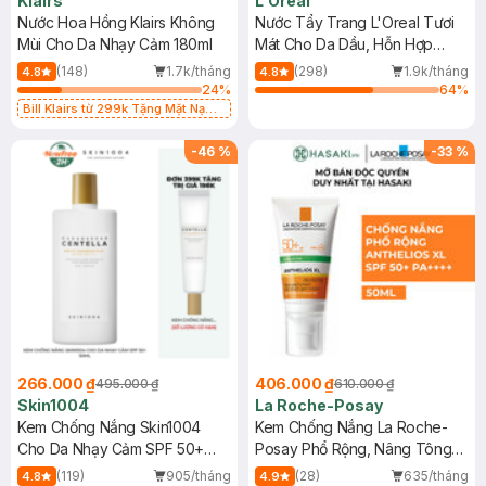
Klairs
L'Oreal
Nước Hoa Hồng Klairs Không
Nước Tẩy Trang L'Oreal Tươi
Mùi Cho Da Nhạy Cảm 180ml
Mát Cho Da Dầu, Hỗn Hợp
400ml
(148)
1.7k/tháng
(298)
1.9k/tháng
4.8
4.8
24
%
64
%
Bill Klairs từ 299k Tặng Mặt Nạ
Làm Dịu Da & Kiểm Soát Dầu Nhờn
25ml (SL Có Hạn)
-
46
%
-
33
%
266.000 ₫
406.000 ₫
495.000 ₫
610.000 ₫
Skin1004
La Roche-Posay
Kem Chống Nắng Skin1004
Kem Chống Nắng La Roche-
Cho Da Nhạy Cảm SPF 50+
Posay Phổ Rộng, Nâng Tông
50ml
Kiềm Dầu 50ml
(119)
905/tháng
(28)
635/tháng
4.8
4.9