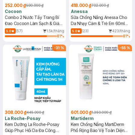
252.000 ₫
418.000 ₫
590.000 ₫
702.000 ₫
Cocoon
Anessa
Combo 2 Nước Tẩy Trang Bí
Sữa Chống Nắng Anessa Cho
Đao Cocoon Làm Sạch & Giảm
Da Nhạy Cảm & Trẻ Em 60ml
Dầu 500ml
(Mới)
(57)
1.5k/tháng
(23)
423/tháng
5.0
5.0
81
%
81
%
-
31
%
-
55
%
308.000 ₫
601.000 ₫
445.000 ₫
1.350.000 ₫
La Roche-Posay
Martiderm
Kem Dưỡng La Roche-Posay
Kem Chống Nắng MartiDerm
Giúp Phục Hồi Da Đa Công
Phổ Rộng Bảo Vệ Toàn Diện