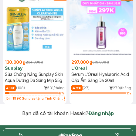
130.000 ₫
297.000 ₫
234.000 ₫
519.000 ₫
Sunplay
L'Oreal
Sữa Chống Nắng Sunplay Skin
Serum L'Oreal Hyaluronic Acid
Aqua Dưỡng Da Sáng Mịn 55g
Cấp Ẩm Sáng Da 30ml
(108)
531/tháng
(27)
279/tháng
4.9
4.9
8
%
1
%
Bill 199K Sunplay tặng Tinh Chất
Chống Nắng 7g trị giá 30K (SL có
hạn)
Bạn đã có tài khoản Hasaki?
Đăng nhập