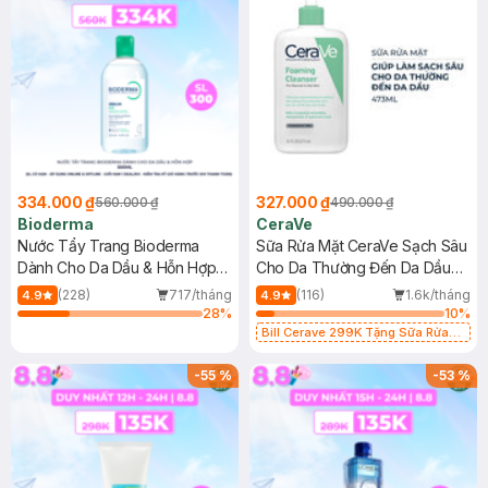
334.000 ₫
327.000 ₫
560.000 ₫
490.000 ₫
Bioderma
CeraVe
Nước Tẩy Trang Bioderma
Sữa Rửa Mặt CeraVe Sạch Sâu
Dành Cho Da Dầu & Hỗn Hợp
Cho Da Thường Đến Da Dầu
500ml
473ml
(228)
717/tháng
(116)
1.6k/tháng
4.9
4.9
28
%
10
%
Bill Cerave 299K Tặng Sữa Rửa
Mặt Cerave 30ml (SL có hạn)
-
55
%
-
53
%