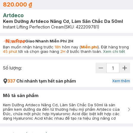
820.000 ₫
Artdeco
Kem Dưỡng Artdeco Nâng Cơ, Làm Săn Chắc Da 50ml
Instant Lifting Perfection Cream
(SKU:
422209781
)
Giao Nhanh Miễn Phí 2H
Bạn muốn nhận hàng trước
18h
hôm nay (
Miễn phí
). Đặt hàng trong
45 phút
tới và chọn giao hàng
2H
ở bước thanh toán.
Xem chi tiết
Số lượng:
337
Chi nhánh tạm hết sản phẩm
Xem thêm
Mô tả sản phẩm
Kem Dưỡng Artdeco Nâng Cơ, Làm Săn Chắc Da 50ml là sản
phẩm kem dưỡng da đến từ thương hiệu mỹ phẩm Artdeco của
Đức, chứa một phức hợp Hyaluronic Acid đặc biệt kết hợp các
dạng Hyaluronic Acid khác nhau để tạo ra hiệu ứng nâng cơ