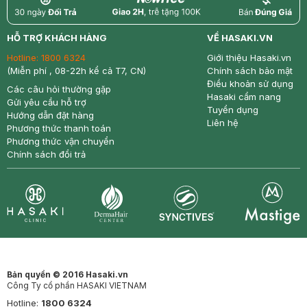
return
nowfree
price
HỖ TRỢ KHÁCH HÀNG
VỀ HASAKI.VN
Hotline:
1800 6324
Giới thiệu Hasaki.vn
(Miễn phí , 08-22h kể cả T7, CN)
Chính sách bảo mật
Điều khoản sử dụng
Các câu hỏi thường gặp
Hasaki cẩm nang
Gửi yêu cầu hỗ trợ
Tuyển dụng
Hướng dẫn đặt hàng
Liên hệ
Phương thức thanh toán
Phương thức vận chuyển
Chính sách đổi trả
Synctives
Clinic
Dermahair
Mastige
Bản quyền © 2016 Hasaki.vn
Công Ty cổ phần HASAKI VIETNAM
Hotline:
1800 6324