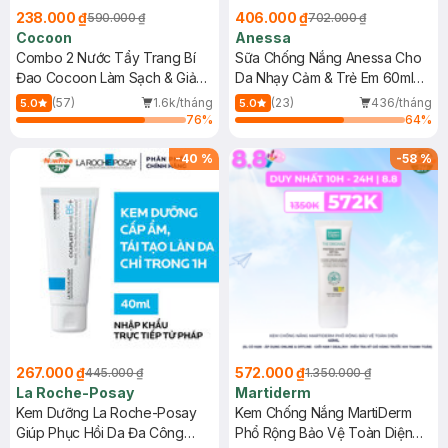
238.000 ₫
406.000 ₫
590.000 ₫
702.000 ₫
Cocoon
Anessa
Combo 2 Nước Tẩy Trang Bí
Sữa Chống Nắng Anessa Cho
Đao Cocoon Làm Sạch & Giảm
Da Nhạy Cảm & Trẻ Em 60ml
Dầu 500ml
(Mới)
(57)
1.6k/tháng
(23)
436/tháng
5.0
5.0
76
%
64
%
-
40
%
-
58
%
267.000 ₫
572.000 ₫
445.000 ₫
1.350.000 ₫
La Roche-Posay
Martiderm
Kem Dưỡng La Roche-Posay
Kem Chống Nắng MartiDerm
Giúp Phục Hồi Da Đa Công
Phổ Rộng Bảo Vệ Toàn Diện