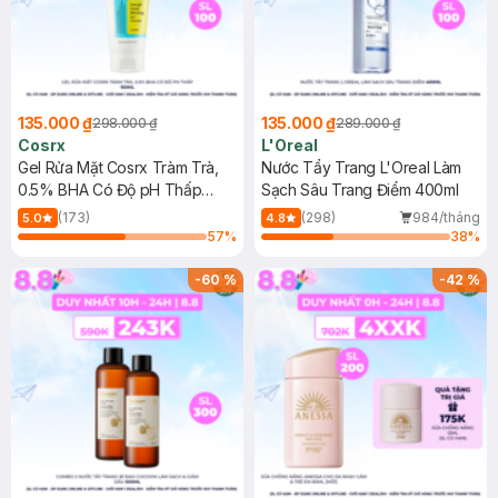
135.000 ₫
135.000 ₫
298.000 ₫
289.000 ₫
Cosrx
L'Oreal
Gel Rửa Mặt Cosrx Tràm Trà,
Nước Tẩy Trang L'Oreal Làm
0.5% BHA Có Độ pH Thấp
Sạch Sâu Trang Điểm 400ml
150ml
(173)
(298)
984/tháng
5.0
4.8
57
%
38
%
-
60
%
-
42
%