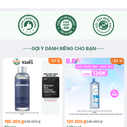
GỢI Ý DÀNH RIÊNG CHO BẠN
-
57
%
-
52
%
185.000 ₫
120.000 ₫
435.000 ₫
249.000 ₫