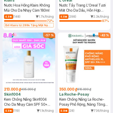
Klairs
L'Oreal
Nước Hoa Hồng Klairs Không
Nước Tẩy Trang L'Oreal Tươi
Mùi Cho Da Nhạy Cảm 180ml
Mát Cho Da Dầu, Hỗn Hợp
400ml
(148)
1.7k/tháng
(298)
2.3k/tháng
4.8
4.8
72
%
97
%
Bill Klairs từ 299k Tặng Mặt Nạ
Làm Dịu Da & Kiểm Soát Dầu Nhờn
25ml (SL Có Hạn)
-
57
%
-
43
%
213.000 ₫
350.000 ₫
495.000 ₫
610.000 ₫
Skin1004
La Roche-Posay
Kem Chống Nắng Skin1004
Kem Chống Nắng La Roche-
Cho Da Nhạy Cảm SPF 50+
Posay Phổ Rộng, Nâng Tông
50ml
Kiềm Dầu 50ml
(119)
1.1k/tháng
(28)
736/tháng
4.8
4.9