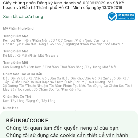
Giấy chứng nhận Đăng ký Kinh doanh số 0313612829 do Sở Kế
hoạch và Đầu tư Thành phố Hồ Chí Minh cấp ngày 13/01/2016
Xem tất cả cửa hàng
Mỹ Phẩm High-End
Trang Điểm Mặt
Kem Lót
/
Kem Nền
/
Phấn Nền
/
BB / CC Cream
/
Phấn Nước Cushion
/
Che Khuyết Điểm
/
Má Hồng
/
Tạo Khối / Highlight
/
Phấn Phủ
/
Xịt Khoá Makeup
Trang Điểm Mắt
Kẻ Mày
/
Kẻ Mắt
/
Phấn Mắt
/
Mascara
Trang Điểm Môi
Son Dưỡng Môi
/
Son Kem / Tint
/
Son Thỏi
/
Son Bóng
/
Tẩy Trang Mắt / Môi
Chăm Sóc Tóc Và Da Đầu
Dầu Gội Và Dầu Xả
/
Dầu Gội
/
Dầu Xả
/
Dầu Gội Khô
/
Dầu Gội Xả 2in1
/
Bộ Gội Xả
/
Tẩy Tế Bào Chết Da Đầu
/
Mặt Nạ / Kem Ủ Tóc
/
Serum / Dầu Dưỡng Tóc
/
Xịt Dưỡng Tóc
/
Thuốc Nhuộm Tóc
/
Sản Phẩm Tạo Kiểu Tóc
/
Dụng Cụ Chăm Sóc Tóc
/
Máy Sấy Tóc
/
Lược
/
Bộ Chăm Sóc Tóc
/
Phụ Kiện Tóc
Chăm Sóc Cơ Thể
Kem Tẩy Lông
/
Dụng Cụ Tẩy Lông
Nước Hoa
Nước Hoa Nữ
/
Nước Hoa Nam
/
Nước Hoa Cao Cấp
/
Xịt Thơm Toàn Thân
/
Nước Hoa Vùng Kín
Notice about cookies usage
BIỂU NGỮ COOKIE
Chăm Sóc Cá Nhân
Chúng tôi quan tâm đến quyền riêng tư của bạn.
Chống Muỗi
/
Khẩu Trang
/
Máy Massage
/
Mặt Nạ Xông Hơi
/
Nước Rửa Tay
/
Sản Phẩm Chăm Sóc Khác
/
Bàn Chải Đánh Răng
/
Bàn Chải Điện
/
Chúng tôi sử dụng các cookie cần thiết để vận hành
Hỗ Trợ Trắng Răng
/
Kem Đánh Răng
/
Máy Tăm Nước
/
Nước Súc Miệng
/