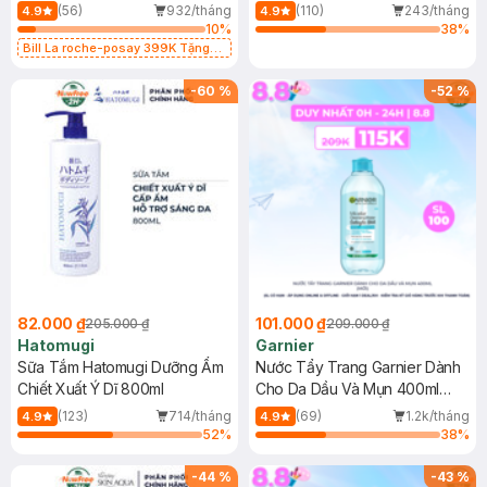
Dụng 40ml
40ml
(56)
932/tháng
(110)
243/tháng
4.9
4.9
10
%
38
%
Bill La roche-posay 399K Tặng
Gel rửa mặt da dầu nhạy cảm 50ml
(SL có hạn)
-
60
%
-
52
%
82.000 ₫
101.000 ₫
205.000 ₫
209.000 ₫
Hatomugi
Garnier
Sữa Tắm Hatomugi Dưỡng Ẩm
Nước Tẩy Trang Garnier Dành
Chiết Xuất Ý Dĩ 800ml
Cho Da Dầu Và Mụn 400ml
(Mới)
(123)
714/tháng
(69)
1.2k/tháng
4.9
4.9
52
%
38
%
-
44
%
-
43
%