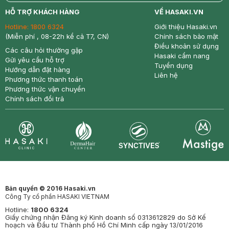
return
nowfree
price
HỖ TRỢ KHÁCH HÀNG
VỀ HASAKI.VN
Hotline:
1800 6324
Giới thiệu Hasaki.vn
(Miễn phí , 08-22h kể cả T7, CN)
Chính sách bảo mật
Điều khoản sử dụng
Các câu hỏi thường gặp
Hasaki cẩm nang
Gửi yêu cầu hỗ trợ
Tuyển dụng
Hướng dẫn đặt hàng
Liên hệ
Phương thức thanh toán
Phương thức vận chuyển
Chính sách đổi trả
Synctives
Clinic
Dermahair
Mastige
Bản quyền © 2016 Hasaki.vn
Công Ty cổ phần HASAKI VIETNAM
Hotline:
1800 6324
Giấy chứng nhận Đăng ký Kinh doanh số 0313612829 do Sở Kế
hoạch và Đầu tư Thành phố Hồ Chí Minh cấp ngày 13/01/2016