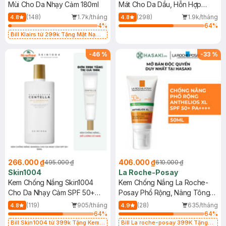
Mùi Cho Da Nhạy Cảm 180ml
Mát Cho Da Dầu, Hỗn Hợp
400ml
(148)
1.7k/tháng
(298)
1.9k/tháng
4.8
4.8
4
%
64
%
Bill Klairs từ 299k Tặng Mặt Nạ
Làm Dịu Da & Kiểm Soát Dầu Nhờn
25ml (SL Có Hạn)
-
46
%
-
33
%
266.000 ₫
406.000 ₫
495.000 ₫
610.000 ₫
Skin1004
La Roche-Posay
Kem Chống Nắng Skin1004
Kem Chống Nắng La Roche-
Cho Da Nhạy Cảm SPF 50+
Posay Phổ Rộng, Nâng Tông
50ml
Kiềm Dầu 50ml
(119)
905/tháng
(28)
635/tháng
4.8
4.9
64
%
64
%
Bill Skin1004 từ 399k Tặng Kem
Bill La roche-posay 399K Tặng