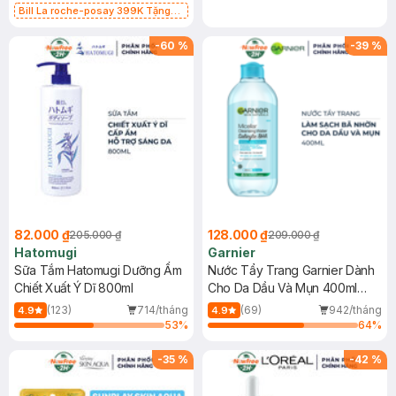
Bill La roche-posay 399K Tặng
Gel rửa mặt da dầu nhạy cảm 50ml
(SL có hạn)
-
60
%
-
39
%
82.000 ₫
128.000 ₫
205.000 ₫
209.000 ₫
Hatomugi
Garnier
Sữa Tắm Hatomugi Dưỡng Ẩm
Nước Tẩy Trang Garnier Dành
Chiết Xuất Ý Dĩ 800ml
Cho Da Dầu Và Mụn 400ml
(Mới)
(123)
714/tháng
(69)
942/tháng
4.9
4.9
53
%
64
%
-
35
%
-
42
%