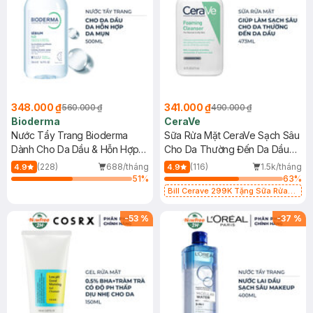
348.000 ₫
341.000 ₫
560.000 ₫
490.000 ₫
Bioderma
CeraVe
Nước Tẩy Trang Bioderma
Sữa Rửa Mặt CeraVe Sạch Sâu
Dành Cho Da Dầu & Hỗn Hợp
Cho Da Thường Đến Da Dầu
500ml
473ml
(228)
688/tháng
(116)
1.5k/tháng
4.9
4.9
51
%
63
%
Bill Cerave 299K Tặng Sữa Rửa
Mặt Cerave 30ml (SL có hạn)
-
53
%
-
37
%