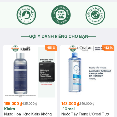
2025-12-17
Thích
0
GỢI Ý DÀNH RIÊNG CHO BẠN
-
55
%
-
43
%
195.000 ₫
143.000 ₫
435.000 ₫
249.000 ₫
Klairs
L'Oreal
Nước Hoa Hồng Klairs Không
Nước Tẩy Trang L'Oreal Tươi