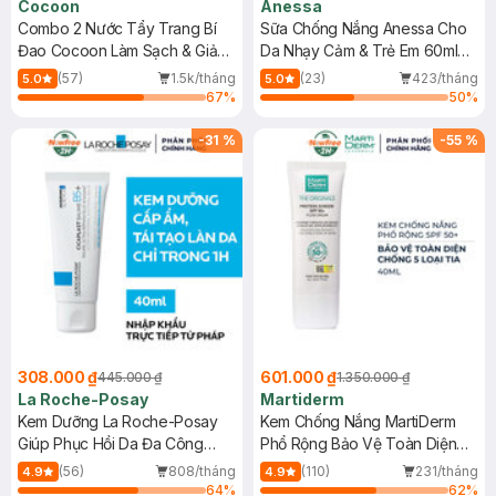
Cocoon
Anessa
Combo 2 Nước Tẩy Trang Bí
Sữa Chống Nắng Anessa Cho
Đao Cocoon Làm Sạch & Giảm
Da Nhạy Cảm & Trẻ Em 60ml
Dầu 500ml
(Mới)
(57)
1.5k/tháng
(23)
423/tháng
5.0
5.0
67
%
50
%
-
31
%
-
55
%
308.000 ₫
601.000 ₫
445.000 ₫
1.350.000 ₫
La Roche-Posay
Martiderm
Kem Dưỡng La Roche-Posay
Kem Chống Nắng MartiDerm
Giúp Phục Hồi Da Đa Công
Phổ Rộng Bảo Vệ Toàn Diện
Dụng 40ml
40ml
(56)
808/tháng
(110)
231/tháng
4.9
4.9
64
%
62
%