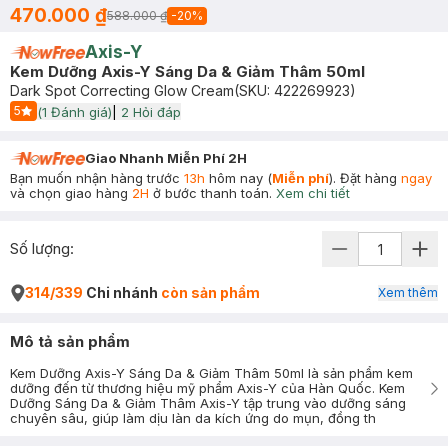
470.000 ₫
588.000 ₫
-
20
%
Axis-Y
Kem Dưỡng Axis-Y Sáng Da & Giảm Thâm 50ml
Dark Spot Correcting Glow Cream
(SKU:
422269923
)
5
(
1
Đánh giá)
|
2
Hỏi đáp
Start Icon
Giao Nhanh Miễn Phí 2H
Bạn muốn nhận hàng trước
13h
hôm nay (
Miễn phí
). Đặt hàng
ngay
và chọn giao hàng
2H
ở bước thanh toán.
Xem chi tiết
Số lượng:
314/339
Chi nhánh
còn sản phẩm
Xem thêm
Mô tả sản phẩm
Kem Dưỡng Axis-Y Sáng Da & Giảm Thâm 50ml là sản phẩm kem
dưỡng đến từ thương hiệu mỹ phẩm Axis-Y của Hàn Quốc. Kem
Dưỡng Sáng Da & Giảm Thâm Axis-Y tập trung vào dưỡng sáng
chuyên sâu, giúp làm dịu làn da kích ứng do mụn, đồng th