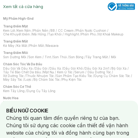
Xem tất cả cửa hàng
Mỹ Phẩm High-End
Trang Điểm Mặt
Kem Lót
/
Kem Nền
/
Phấn Nền
/
BB / CC Cream
/
Phấn Nước Cushion
/
Che Khuyết Điểm
/
Má Hồng
/
Tạo Khối / Highlight
/
Phấn Phủ
/
Xịt Khoá Makeup
Trang Điểm Mắt
Kẻ Mày
/
Kẻ Mắt
/
Phấn Mắt
/
Mascara
Trang Điểm Môi
Son Dưỡng Môi
/
Son Kem / Tint
/
Son Thỏi
/
Son Bóng
/
Tẩy Trang Mắt / Môi
Chăm Sóc Tóc Và Da Đầu
Dầu Gội Và Dầu Xả
/
Dầu Gội
/
Dầu Xả
/
Dầu Gội Khô
/
Dầu Gội Xả 2in1
/
Bộ Gội Xả
/
Tẩy Tế Bào Chết Da Đầu
/
Mặt Nạ / Kem Ủ Tóc
/
Serum / Dầu Dưỡng Tóc
/
Xịt Dưỡng Tóc
/
Thuốc Nhuộm Tóc
/
Sản Phẩm Tạo Kiểu Tóc
/
Dụng Cụ Chăm Sóc Tóc
/
Máy Sấy Tóc
/
Lược
/
Bộ Chăm Sóc Tóc
/
Phụ Kiện Tóc
Chăm Sóc Cơ Thể
Kem Tẩy Lông
/
Dụng Cụ Tẩy Lông
Nước Hoa
Nước Hoa Nữ
/
Nước Hoa Nam
/
Nước Hoa Cao Cấp
/
Xịt Thơm Toàn Thân
/
Nước Hoa Vùng Kín
Notice about cookies usage
BIỂU NGỮ COOKIE
Chăm Sóc Cá Nhân
Chúng tôi quan tâm đến quyền riêng tư của bạn.
Chống Muỗi
/
Khẩu Trang
/
Máy Massage
/
Mặt Nạ Xông Hơi
/
Nước Rửa Tay
/
Sản Phẩm Chăm Sóc Khác
/
Bàn Chải Đánh Răng
/
Bàn Chải Điện
/
Chúng tôi sử dụng các cookie cần thiết để vận hành
Hỗ Trợ Trắng Răng
/
Kem Đánh Răng
/
Máy Tăm Nước
/
Nước Súc Miệng
/
Tăm / Chỉ Nha Khoa
/
Xịt Thơm Miệng
/
Dung Dịch Vệ Sinh
/
Dưỡng Vùng Kín
/
website của chúng tôi và đồng hành cùng bạn trong
Khăn Ướt Vệ Sinh Vùng Kín
/
Băng Vệ Sinh
/
Tampon
/
Bọt Cạo Râu
/
Dao Cạo Râu
/
Máy Cạo Râu