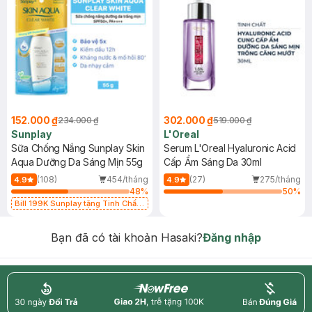
152.000 ₫
302.000 ₫
234.000 ₫
519.000 ₫
Sunplay
L'Oreal
Sữa Chống Nắng Sunplay Skin
Serum L'Oreal Hyaluronic Acid
Aqua Dưỡng Da Sáng Mịn 55g
Cấp Ẩm Sáng Da 30ml
(108)
454/tháng
(27)
275/tháng
4.9
4.9
48
%
50
%
Bill 199K Sunplay tặng Tinh Chất
Chống Nắng 7g trị giá 30K (SL có
hạn)
Bạn đã có tài khoản Hasaki?
Đăng nhập