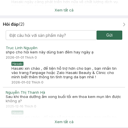
Hasaki ngày càng phát triển hơn nữa về chất lượng dịch vụ.
Cảm ơn bạn đã tin tưởng và mua sắm tại Hasaki!
Xem tất cả
Hỏi đáp
(
2
)
Gửi
Truc Linh Nguyên
shpo cho hỏi kem này dùng ban đêm hay ngày ạ
2026-01-01
Thích
0
Hasaki
Hasaki xin chào , để tiện hỗ trợ hơn cho bạn , bạn nhắn tin
vào trang Fanpage hoặc Zalo Hasaki Beauty & Clinic cho
mình biết thêm thông tin tình trạng da bạn nhé !
2026-01-02
Thích
0
Nguyễn Thị Thanh Hà
Sau khi thoa dưỡng ẩm xong buổi tối em thoa kem mụn lên được
không ạ?
2025-12-16
Thích
0
Hasaki
Hasaki xin chào , để tiện hỗ trợ hơn cho bạn , bạn nhắn tin
vào trang Fanpage hoặc Zalo Hasaki Beauty & Clinic cho
Xem tất cả
mình biết thêm tình trạng da bạn nhé !