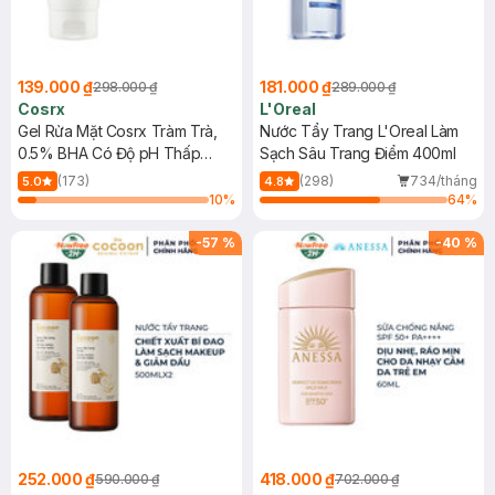
139.000 ₫
181.000 ₫
298.000 ₫
289.000 ₫
Cosrx
L'Oreal
Gel Rửa Mặt Cosrx Tràm Trà,
Nước Tẩy Trang L'Oreal Làm
0.5% BHA Có Độ pH Thấp
Sạch Sâu Trang Điểm 400ml
150ml
(173)
(298)
734/tháng
5.0
4.8
10
%
64
%
-
57
%
-
40
%
252.000 ₫
418.000 ₫
590.000 ₫
702.000 ₫