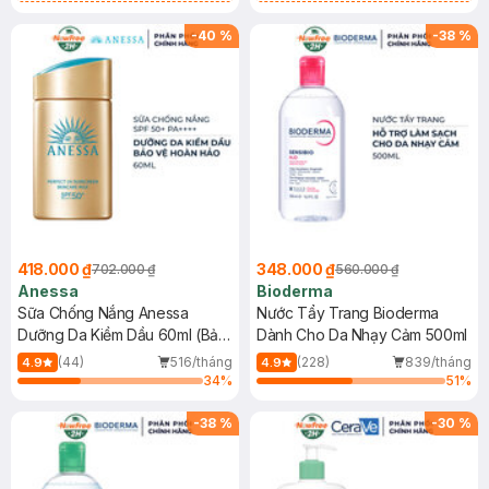
Chống Nắng Cho Da Nhạy Cảm
Gel rửa mặt da dầu nhạy cảm 50ml
SPF 50+ 20ml (SL Có Hạn)
(SL có hạn)
-
40
%
-
38
%
418.000 ₫
348.000 ₫
702.000 ₫
560.000 ₫
Anessa
Bioderma
Sữa Chống Nắng Anessa
Nước Tẩy Trang Bioderma
Dưỡng Da Kiềm Dầu 60ml (Bản
Dành Cho Da Nhạy Cảm 500ml
Mới)
(44)
516/tháng
(228)
839/tháng
4.9
4.9
34
%
51
%
-
38
%
-
30
%