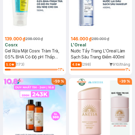
139.000 ₫
146.000 ₫
298.000 ₫
289.000 ₫
Cosrx
L'Oreal
Gel Rửa Mặt Cosrx Tràm Trà,
Nước Tẩy Trang L'Oreal Làm
0.5% BHA Có Độ pH Thấp
Sạch Sâu Trang Điểm 400ml
150ml
(173)
(298)
910/tháng
5.0
4.8
11
%
1
%
-
59
%
-
39
%