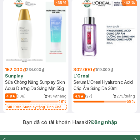
-
35
%
-
42
%
152.000 ₫
302.000 ₫
234.000 ₫
519.000 ₫
Sunplay
L'Oreal
Sữa Chống Nắng Sunplay Skin
Serum L'Oreal Hyaluronic Acid
Aqua Dưỡng Da Sáng Mịn 55g
Cấp Ẩm Sáng Da 30ml
(108)
454/tháng
(27)
275/tháng
4.9
4.9
48
%
58
%
Bill 199K Sunplay tặng Tinh Chất
Chống Nắng 7g trị giá 30K (SL có
hạn)
Bạn đã có tài khoản Hasaki?
Đăng nhập