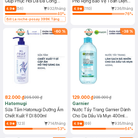
Giúp Phục Hồi Da Đa Công
Phổ Rộng Bảo Vệ Toàn Diện
Dụng 40ml
40ml
(56)
932/tháng
(110)
236/tháng
4.9
4.9
40
%
76
%
Bill La roche-posay 399K Tặng
Gel rửa mặt da dầu nhạy cảm 50ml
(SL có hạn)
-
60
%
-
38
%
82.000 ₫
129.000 ₫
205.000 ₫
209.000 ₫
Hatomugi
Garnier
Sữa Tắm Hatomugi Dưỡng Ẩm
Nước Tẩy Trang Garnier Dành
Chiết Xuất Ý Dĩ 800ml
Cho Da Dầu Và Mụn 400ml
(Mới)
(123)
714/tháng
(69)
935/tháng
4.9
4.9
53
%
64
%