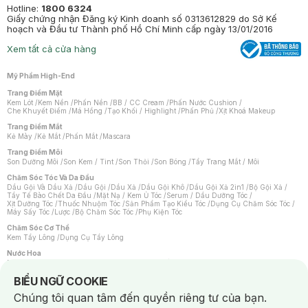
Hotline:
1800 6324
Giấy chứng nhận Đăng ký Kinh doanh số 0313612829 do Sở Kế
hoạch và Đầu tư Thành phố Hồ Chí Minh cấp ngày 13/01/2016
Xem tất cả cửa hàng
Mỹ Phẩm High-End
Trang Điểm Mặt
Kem Lót
/
Kem Nền
/
Phấn Nền
/
BB / CC Cream
/
Phấn Nước Cushion
/
Che Khuyết Điểm
/
Má Hồng
/
Tạo Khối / Highlight
/
Phấn Phủ
/
Xịt Khoá Makeup
Trang Điểm Mắt
Kẻ Mày
/
Kẻ Mắt
/
Phấn Mắt
/
Mascara
Trang Điểm Môi
Son Dưỡng Môi
/
Son Kem / Tint
/
Son Thỏi
/
Son Bóng
/
Tẩy Trang Mắt / Môi
Chăm Sóc Tóc Và Da Đầu
Dầu Gội Và Dầu Xả
/
Dầu Gội
/
Dầu Xả
/
Dầu Gội Khô
/
Dầu Gội Xả 2in1
/
Bộ Gội Xả
/
Tẩy Tế Bào Chết Da Đầu
/
Mặt Nạ / Kem Ủ Tóc
/
Serum / Dầu Dưỡng Tóc
/
Xịt Dưỡng Tóc
/
Thuốc Nhuộm Tóc
/
Sản Phẩm Tạo Kiểu Tóc
/
Dụng Cụ Chăm Sóc Tóc
/
Máy Sấy Tóc
/
Lược
/
Bộ Chăm Sóc Tóc
/
Phụ Kiện Tóc
Chăm Sóc Cơ Thể
Kem Tẩy Lông
/
Dụng Cụ Tẩy Lông
Nước Hoa
Nước Hoa Nữ
/
Nước Hoa Nam
/
Nước Hoa Cao Cấp
/
Xịt Thơm Toàn Thân
/
Nước Hoa Vùng Kín
Notice about cookies usage
BIỂU NGỮ COOKIE
Chăm Sóc Cá Nhân
Chúng tôi quan tâm đến quyền riêng tư của bạn.
Chống Muỗi
/
Khẩu Trang
/
Máy Massage
/
Mặt Nạ Xông Hơi
/
Nước Rửa Tay
/
Sản Phẩm Chăm Sóc Khác
/
Bàn Chải Đánh Răng
/
Bàn Chải Điện
/