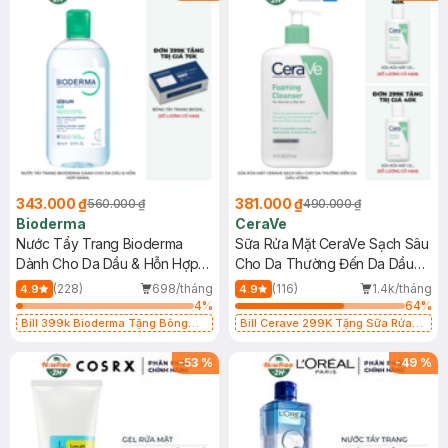
343.000 ₫
381.000 ₫
560.000 ₫
490.000 ₫
Bioderma
CeraVe
Nước Tẩy Trang Bioderma
Sữa Rửa Mặt CeraVe Sạch Sâu
Dành Cho Da Dầu & Hỗn Hợp
Cho Da Thường Đến Da Dầu
500ml
473ml
(228)
698/tháng
(116)
1.4k/tháng
4.9
4.9
4
%
64
%
Bill 399k Bioderma Tặng Bông
Bill Cerave 299K Tặng Sữa Rửa
Tẩy Trang Hộp 50 Miếng (SL có
Mặt Cerave 30ml (SL có hạn)
hạn)
-
53
%
-
49
%