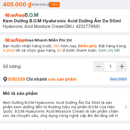
405.000 ₫
478.000 ₫
-
15
%
B.O.M
Kem Dưỡng B.O.M Hyaluronic Acid Dưỡng Ẩm Da 50ml
Hyaluronic Acid Moisture Cream
(SKU:
422277666
)
Giao Nhanh Miễn Phí 2H
Bạn muốn nhận hàng trước
15h
hôm nay (
Miễn phí
). Đặt hàng trong
9 phút
tới và chọn giao hàng
2H
ở bước thanh toán.
Xem chi tiết
Số lượng:
308/339
Chi nhánh
còn sản phẩm
Xem thêm
Mô tả sản phẩm
Kem Dưỡng B.O.M Hyaluronic Acid Dưỡng Ẩm Da 50ml là sản
phẩm kem dưỡng đến từ thương hiệu mỹ phẩm B.O.M của Hàn
Quốc. B.O.M Hyaluronic Acid Moisture Cream là sản phẩm chăm
sóc da chuyên sâu, ứng dụng công nghệ cấp ẩm đa tầng với H