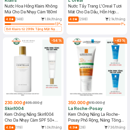
Klairs
L'Oreal
Nước Hoa Hồng Klairs Không
Nước Tẩy Trang L'Oreal Tươi
Mùi Cho Da Nhạy Cảm 180ml
Mát Cho Da Dầu, Hỗn Hợp
400ml
(148)
1.8k/tháng
(298)
2.1k/tháng
4.8
4.8
13
%
1
%
Bill Klairs từ 299k Tặng Mặt Nạ
Làm Dịu Da & Kiểm Soát Dầu Nhờn
25ml (SL Có Hạn)
-
54
%
-
43
%
230.000 ₫
350.000 ₫
495.000 ₫
610.000 ₫
Skin1004
La Roche-Posay
Kem Chống Nắng Skin1004
Kem Chống Nắng La Roche-
Cho Da Nhạy Cảm SPF 50+
Posay Phổ Rộng, Nâng Tông
50ml
Kiềm Dầu 50ml
(119)
1.0k/tháng
(28)
736/tháng
4.8
4.9