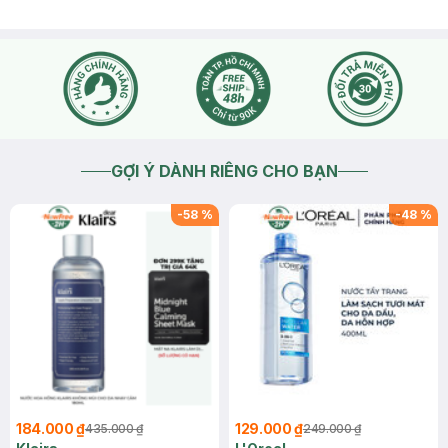
GỢI Ý DÀNH RIÊNG CHO BẠN
-
58
%
-
48
%
184.000 ₫
129.000 ₫
435.000 ₫
249.000 ₫