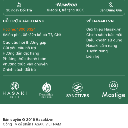
return
nowfree
price
HỖ TRỢ KHÁCH HÀNG
VỀ HASAKI.VN
Hotline:
1800 6324
Giới thiệu Hasaki.vn
(Miễn phí , 08-22h kể cả T7, CN)
Chính sách bảo mật
Điều khoản sử dụng
Các câu hỏi thường gặp
Hasaki cẩm nang
Gửi yêu cầu hỗ trợ
Tuyển dụng
Hướng dẫn đặt hàng
Liên hệ
Phương thức thanh toán
Phương thức vận chuyển
Chính sách đổi trả
Synctives
Clinic
Dermahair
Mastige
Bản quyền © 2016 Hasaki.vn
Công Ty cổ phần HASAKI VIETNAM