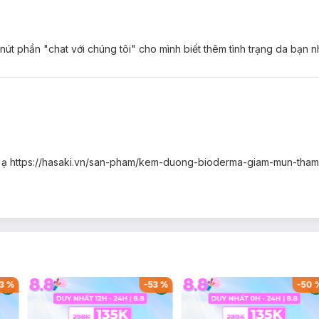
 nút phần "chat với chúng tôi" cho mình biết thêm tình trạng da bạn n
ảo ạ https://hasaki.vn/san-pham/kem-duong-bioderma-giam-mun-tha
3
%
-
53
%
-
50