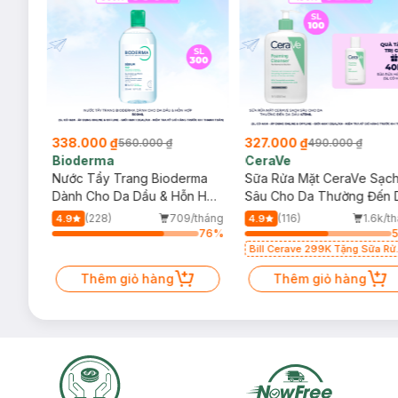
338.000 ₫
327.000 ₫
560.000 ₫
490.000 ₫
Bioderma
CeraVe
rma
Nước Tẩy Trang Bioderma
Sữa Rửa Mặt CeraVe Sạc
m
Dành Cho Da Dầu & Hỗn Hợp
Sâu Cho Da Thường Đến 
500ml
Dầu 473ml
/tháng
(228)
709/tháng
(116)
1.6k/t
4.9
4.9
19
%
76
%
Bill Cerave 299K Tặng Sữa Rử
Mặt Cerave 30ml (SL có hạn)
Thêm giỏ hàng
Thêm giỏ hàng