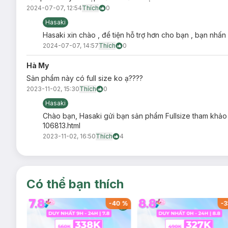
2024-07-07, 12:54
Thích
0
Hasaki
Hasaki xin chào , để tiện hỗ trợ hơn cho bạn , bạn nhấn
2024-07-07, 14:57
Thích
0
Hà My
Sản phẩm này có full size ko ạ????
2023-11-02, 15:30
Thích
0
Hasaki
Chào bạn, Hasaki gửi bạn sản phẩm Fullsize tham kh
106813.html
2023-11-02, 16:50
Thích
4
Có thể bạn thích
-
39
%
-
40
%
-
3