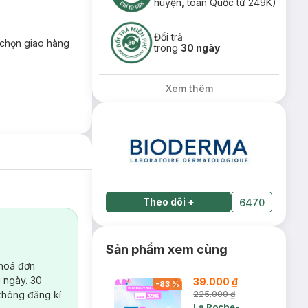
huyện, toàn Quốc từ 249K)
Đổi trả
chọn giao hàng
trong
30 ngày
Xem thêm
Theo dõi
+
6470
Sản phẩm xem cùng
 hoá đơn
 ngày. 30
39.000 ₫
-
83
%
không đăng kí
225.000 ₫
La Roche-