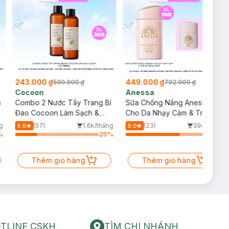
243.000 ₫
449.000 ₫
590.000 ₫
702.000 ₫
Cocoon
Anessa
m
Combo 2 Nước Tẩy Trang Bí
Sữa Chống Nắng Anessa
Đao Cocoon Làm Sạch &
Cho Da Nhạy Cảm & Trẻ Em
Giảm Dầu 500ml
60ml (Mới)
g
(57)
1.6k/tháng
(23)
394/tháng
5.0
5.0
%
26
%
64
%
Thêm giỏ hàng
Thêm giỏ hàng
TLINE CSKH
TÌM CHI NHÁNH