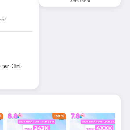
Xem thêm
hé !
m-mun-30ml-
%
-
59
%
-
36
%