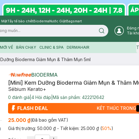
 Mặt
Tẩy tế bào chết
Bioderma
Nước Giặt
Bagsmart
Đăng 
Search icon
Tài kh
T
MỚI VỀ
BÁN CHẠY
CLINIC & SPA
DERMAHAIR
m Dưỡng Bioderma Giảm Mụn & Thâm Mụn 5ml
BIODERMA
[Mini] Kem Dưỡng Bioderma Giảm Mụn & Thâm M
Sébium Kerato+
0
đánh giá
|
4
Hỏi đáp
|
Mã sản phẩm:
422212642
KẾT THÚC TRONG
25.000 ₫
(Đã bao gồm VAT)
Giá thị trường:
50.000 ₫
- Tiết kiệm:
25.000 ₫
(
50
%
)