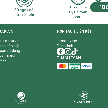
18
n phí 2H
30 ngày đổi trả miễn phí
Thương hiệu uy 
Thương hiệu
30 ngày đổi
uy tín toàn
trả miễn phí
cầu
SAKI.VN
HỢP TÁC & LIÊN KẾT
iệu Hasaki.vn
Hasaki Clinic
sách bảo mật
Dermahair
hoản sử dụng
 cẩm nang
facebook
THANH TOÁN
instagram
tiktok
dụng
master card
ATM card
visa card
Synctives
Dermahair