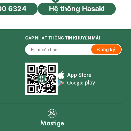
HOTLINE CSKH
Tìm chi nhánh
00 6324
Hệ thống Hasaki
tín toàn cầu
CẬP NHẬT THÔNG TIN KHUYẾN MÃI
Đăng ký
Appstore icon
Goolge Play icon
Mastige