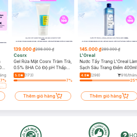
139.000 ₫
145.000 ₫
298.000 ₫
289.000 ₫
Cosrx
L'Oreal
h
Gel Rửa Mặt Cosrx Tràm Trà,
Nước Tẩy Trang L'Oreal Là
Da
0.5% BHA Có Độ pH Thấp
Sạch Sâu Trang Điểm 400ml
150ml
háng
(173)
(298)
916/thán
5.0
4.8
57
%
7
%
25
a
Thêm giỏ hàng
Thêm giỏ hàng
HO