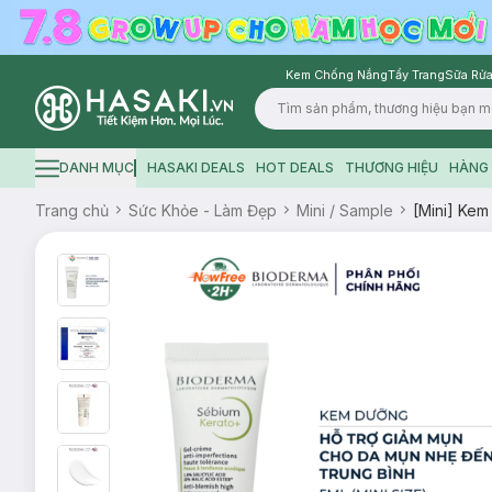
Kem Chống Nắng
Tẩy Trang
Sữa Rửa
Logo
DANH MỤC
HASAKI DEALS
HOT DEALS
THƯƠNG HIỆU
HÀNG 
Hamburger icon
Trang chủ
Sức Khỏe - Làm Đẹp
Mini / Sample
[Mini] Ke