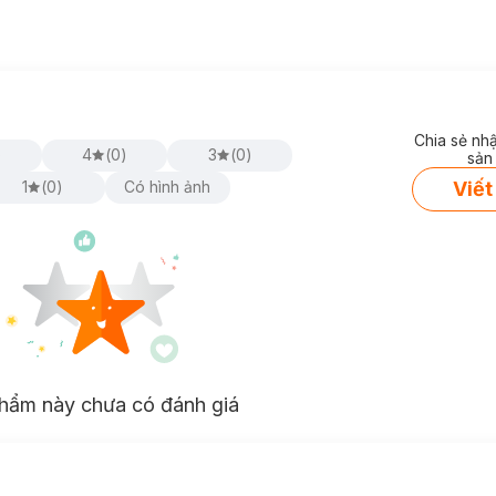
Chia sẻ nh
)
4
(
0
)
3
(
0
)
sản
Viết
1
(
0
)
Có hình ảnh
hẩm này chưa có đánh giá