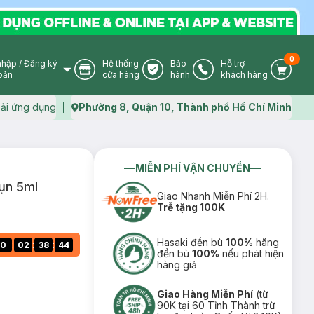
0
nhập
/
Đăng ký
Hệ thống
Bảo
Hỗ trợ
User Icon
Store Icon
Warranty Icon
Phone Icon
Cart I
oản
cửa hàng
hành
khách hàng
ải ứng dụng
Phường 8, Quận 10, Thành phố Hồ Chí Minh
Map icon
MIỄN PHÍ VẬN CHUYỂN
ụn 5ml
Giao Nhanh Miễn Phí 2H.
Trễ tặng 100K
Hasaki đền bù
100%
hãng
:
:
:
0
02
38
43
đền bù
100%
nếu phát hiện
hàng giả
Giao Hàng Miễn Phí
(từ
90K tại 60 Tỉnh Thành trừ