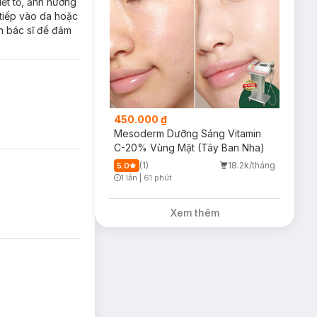
ết tố, ảnh hưởng
 tiếp vào da hoặc
n bác sĩ để đảm
450.000 ₫
Mesoderm Dưỡng Sáng Vitamin
C-20% Vùng Mặt (Tây Ban Nha)
(1)
18.2k/tháng
5.0
1 lần
|
61 phút
Timer Gray Icon
Xem thêm