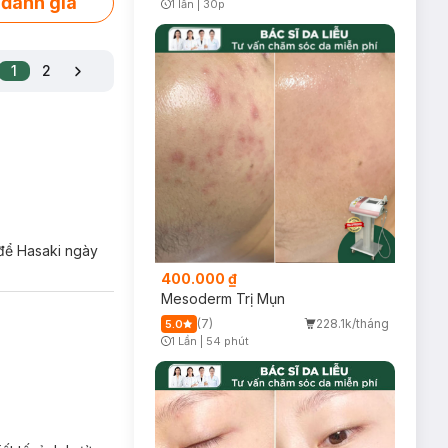
 đánh giá
1 lần
|
30p
Timer Gray Icon
1
2
 để Hasaki ngày
400.000 ₫
Mesoderm Trị Mụn
(7)
228.1k/tháng
5.0
1 Lần
|
54 phút
Timer Gray Icon