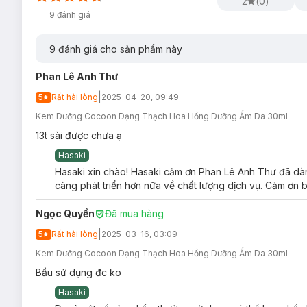
2
(
0
)
9
đánh giá
9
đánh giá cho sản phẩm này
Phan Lê Anh Thư
|
5
Rất hài lòng
2025-04-20, 09:49
Kem Dưỡng Cocoon Dạng Thạch Hoa Hồng Dưỡng Ẩm Da 30ml
13t sài được chưa ạ
Hasaki
Hasaki xin chào! Hasaki cảm ơn Phan Lê Anh Thư đã dành
càng phát triển hơn nữa về chất lượng dịch vụ. Cảm ơn b
Ngọc Quyền
Đã mua hàng
|
5
Rất hài lòng
2025-03-16, 03:09
Kem Dưỡng Cocoon Dạng Thạch Hoa Hồng Dưỡng Ẩm Da 30ml
Bầu sử dụng đc ko
Hasaki