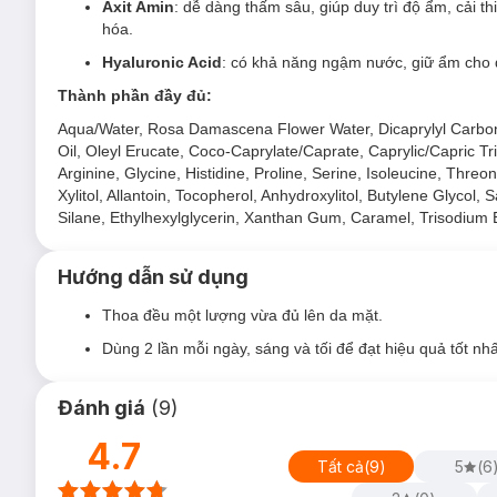
bảo vệ tự nhiên của da và ngăn ngừa tình trạng mất nướ
Axit Amin
: dễ dàng thấm sâu, giúp duy trì độ ẩm, cải 
hóa.
Axit
Amin
có khả năng giữ nước, dễ dàng thấm sâu, giúp
và ngăn ngừa lão hóa.
Hyaluronic Acid
: có khả năng ngậm nước, giữ ẩm cho 
Hyaluronic
Acid
có khả năng ngậm nước, giữ ẩm cho d
Thành phần đầy đủ:
Kết cấu mọng nước mang nhiều dưỡng chất dễ dàng th
Aqua/Water, Rosa Damascena Flower Water, Dicaprylyl Carbona
Oil, Oleyl Erucate, Coco-Caprylate/Caprate, Caprylic/Capric Tr
Arginine, Glycine, Histidine, Proline, Serine, Isoleucine, Thre
Xylitol, Allantoin, Tocopherol, Anhydroxylitol, Butylene Glycol
Silane, Ethylhexylglycerin, Xanthan Gum, Caramel, Trisodium 
Hướng dẫn sử dụng
Thoa đều một lượng vừa đủ lên da mặt.
Dùng 2 lần mỗi ngày, sáng và tối để đạt hiệu quả tốt nhấ
Đánh giá
(
9
)
4.7
Tất cả
(
9
)
5
(
6