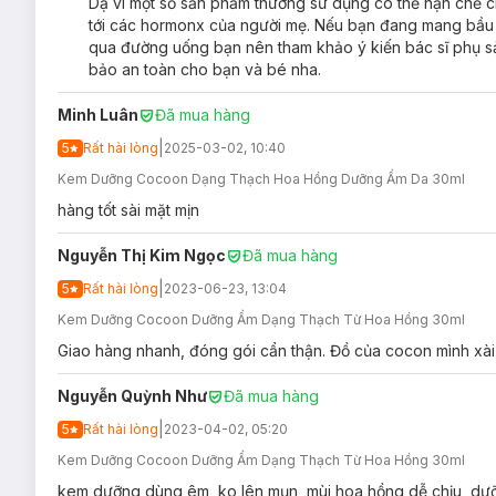
Dạ vì một số sản phẩm thường sử dụng có thể hạn chế ch
tới các hormonx của người mẹ. Nếu bạn đang mang bầu h
qua đường uống bạn nên tham khảo ý kiến bác sĩ phụ s
bảo an toàn cho bạn và bé nha.
Minh Luân
Đã mua hàng
Độ an toàn:
|
5
Rất hài lòng
2025-03-02, 10:40
Không chứa cồn
Kem Dưỡng Cocoon Dạng Thạch Hoa Hồng Dưỡng Ẩm Da 30ml
Không sulfate
hàng tốt sài mặt mịn
Không dầu khoáng
Nguyễn Thị Kim Ngọc
Đã mua hàng
Không paraben
|
5
Rất hài lòng
2023-06-23, 13:04
Không thử nghiệm trên động vật
Kem Dưỡng Cocoon Dưỡng Ẩm Dạng Thạch Từ Hoa Hồng 30ml
Hướng dẫn bảo quản Kem Dưỡng Cocoon Ros
Giao hàng nhanh, đóng gói cẩn thận. Đồ của cocon mình xài
Nơi khô ráo thoáng mát.
Nguyễn Quỳnh Như
Tránh ánh nắng trực tiếp, nơi có nhiệt độ cao hoặc ẩm ư
Đã mua hàng
Đậy nắp kín sau khi sử dụng.
|
5
Rất hài lòng
2023-04-02, 05:20
Lưu ý:
Kem Dưỡng Cocoon Dưỡng Ẩm Dạng Thạch Từ Hoa Hồng 30ml
kem dưỡng dùng êm, ko lên mụn, mùi hoa hồng dễ chịu, dưỡ
Ngày sản xuất:
Xem chi tiết trên bao bì.