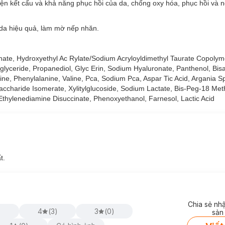
c tự nhiên.
thiện kết cấu và khả năng phục hồi của da, chống oxy hóa, phục hồi và 
 duy trì độ ẩm, cải thiện kết cấu và khả năng phục hồi của da, chống
da hiệu quả, làm mờ nếp nhăn.
a hiệu quả, làm mờ nếp nhăn.
ấm sâu vào da.
te, Hydroxyethyl Ac Rylate/Sodium Acryloyldimethyl Taurate Copolyme
iglyceride, Propanediol, Glyc Erin, Sodium Hyaluronate, Panthenol, Bisa
onine, Phenylalanine, Valine, Pca, Sodium Pca, Aspar Tic Acid, Argania S
, Saccharide Isomerate, Xylitylglucoside, Sodium Lactate, Bis-Peg-18 Met
Ethylenediamine Disuccinate, Phenoxyethanol, Farnesol, Lactic Acid
t.
Chia sẻ nh
)
4
(
3
)
3
(
0
)
sản