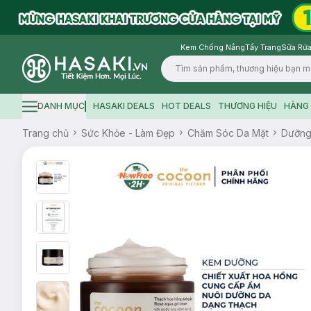
Kem Chống Nắng
Tẩy Trang
Sữa Rửa
Logo
DANH MỤC
HASAKI DEALS
HOT DEALS
THƯƠNG HIỆU
HÀNG 
Hamburger icon
Trang chủ
Sức Khỏe - Làm Đẹp
Chăm Sóc Da Mặt
Dưỡn