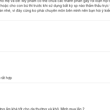
o mẹ và bé: Mỹ phẩm có thể chứa các thành phần gây rối loạn nội ti
oặc cho con bú thì trước khi sử dụng bất kỳ sp nào thẩm thấu trực
ản nhé, vì đây cũng ko phải chuyên môn bên mình nên bạn hỏi ý kiế
e Aqua Gel Cream:
 rất hợp
ớt.
ng ẩm khá tốt cho da thường và khô. Mình mua lần 2