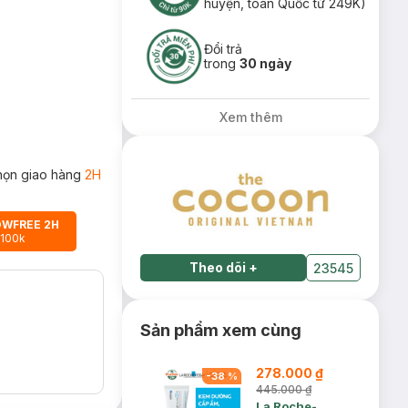
huyện, toàn Quốc từ 249K)
Đổi trả
trong
30 ngày
Xem thêm
họn giao hàng
2H
OWFREE 2H
 100k
Theo dõi
+
23545
Sản phẩm xem cùng
278.000 ₫
-
38
%
445.000 ₫
La Roche-