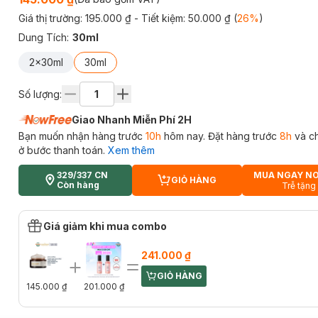
Giá thị trường:
195.000 ₫
- Tiết kiệm:
50.000 ₫
(
26
%
)
Dung Tích
:
30ml
2x30ml
30ml
Số lượng:
Giao Nhanh Miễn Phí 2H
Bạn muốn nhận hàng trước
10h
hôm nay. Đặt hàng trước
8h
và c
ở bước thanh toán.
Xem thêm
329/337 CN
MUA NGAY N
GIỎ HÀNG
CART PLUS ICON
Còn hàng
Trễ tặng
Giá giảm khi mua combo
241.000 ₫
GIỎ HÀNG
CART PLUS ICON
145.000 ₫
201.000 ₫