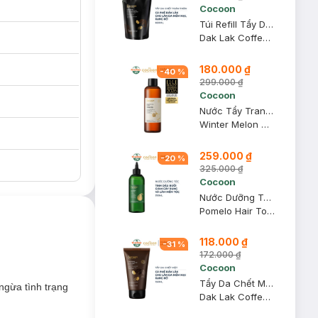
Cocoon
Túi Refill Tẩy Da Chết Toàn Thân Cocoon Sạch Da 600ml
Dak Lak Coffee Body Polish
180.000 ₫
-
40
%
299.000 ₫
Cocoon
Nước Tẩy Trang Bí Đao Cocoon Làm Sạch & Giảm Dầu 500ml
Winter Melon Micellar Water
259.000 ₫
-
20
%
325.000 ₫
Cocoon
Nước Dưỡng Tóc Cocoon Tinh Dầu Bưởi 310ml
Pomelo Hair Tonic
118.000 ₫
-
31
%
172.000 ₫
Cocoon
Tẩy Da Chết Mặt Cocoon Cà Phê Đắk Lắk 150ml
ngừa tình trạng
Dak Lak Coffee Face Polish
cường hàng rào