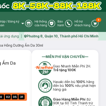
0
nhập
/
Đăng ký
Hệ thống
Bảo
Hỗ trợ
User Icon
Store Icon
Warranty Icon
Phone Icon
Cart I
oản
cửa hàng
hành
khách hàng
ải ứng dụng
Phường 8, Quận 10, Thành phố Hồ Chí Minh
Map icon
oa Hồng Dưỡng Ẩm Da 30ml
MIỄN PHÍ VẬN CHUYỂN
g Ẩm Da
Giao Nhanh Miễn Phí 2H.
Trễ tặng 100K
Hasaki đền bù
100%
hãng
đền bù
100%
nếu phát hiện
hàng giả
:
:
:
0
02
05
31
Giao Hàng Miễn Phí
(từ
90K tại 60 Tỉnh Thành trừ