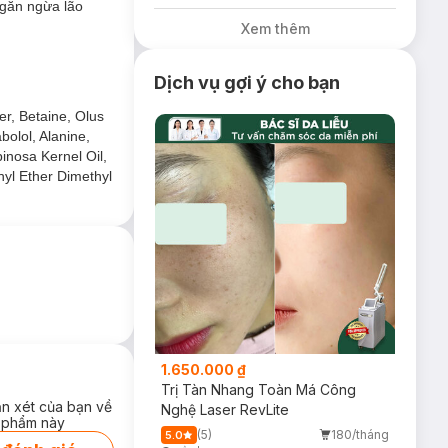
ngăn ngừa lão
Xem thêm
 oxy hóa, phục hồi
Dịch vụ gợi ý cho bạn
r, Betaine, Olus
bolol, Alanine,
pinosa Kernel Oil,
hyl Ether Dimethyl
1.650.000 ₫
Trị Tàn Nhang Toàn Má Công
ận xét của bạn về
Nghệ Laser RevLite
 phẩm này
(5)
180/tháng
5.0