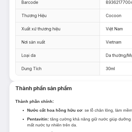
Barcode
8936217700
Thương Hiệu
Cocoon
Xuất xứ thương hiệu
Việt Nam
Hiện sản phẩm
Kem Dưỡng Cocoon Rose Aqua Gel Cream
Nơi sản xuất
Vietnam
30ml
Loại da
Da thường/Mọ
30mlx2
Kem Dưỡng Cocoon Rose Aqua Gel Cream phù
Dung Tích
30ml
Sản phẩm phù hợp với mọi loại da đặc biệt da khô.
Đối tượng sử dụng Kem Dưỡng Cocoon Rose
Thành phần sản phẩm
Da
thiếu ẩm – thiếu nước
.
Da khô ráp, thiếu độ đàn hồi, săn chắc.
Thành phần chính:
Ưu thế nổi bật của Kem Dưỡng Cocoon Rose 
Nước cất hoa hồng hữu cơ
: se lỗ chân lông, làm mề
Nước cất hoa hồng hữu cơ
có tính năng làm se lỗ ch
Pentavitin
:
tăng cường khả năng giữ nước giúp dưỡng ẩ
mất nước tự nhiên trên da.
Pentavitin
tăng cường khả năng giữ nước giúp dưỡng ẩm