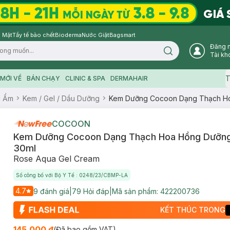
 Mặt
Tẩy tế bào chết
Bioderma
Nước Giặt
Bagsmart
Đăng 
Search icon
Tài kh
T
MỚI VỀ
BÁN CHẠY
CLINIC & SPA
DERMAHAIR
g Ẩm
Kem / Gel / Dầu Dưỡng
Kem Dưỡng Cocoon Dạng Thạch H
COCOON
Kem Dưỡng Cocoon Dạng Thạch Hoa Hồng Dưỡn
30ml
Rose Aqua Gel Cream
Số công bố với Bộ Y Tế : 0248/23/CBMP-LA
4.7
9
đánh giá
|
79
Hỏi đáp
|
Mã sản phẩm:
422200736
KẾT THÚC TRONG
145.000 ₫
(Đã bao gồm VAT)