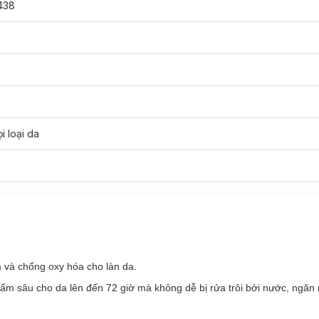
438
chính hãng đã có mặt tại
Hasaki
với 2 dung tích:
i loại da
 hợp với loại da nào?
 Aqua Gel Cream:
Aqua Gel Cream:
m và chống oxy hóa cho làn da.
ân lông, làm mềm và chống oxy hóa cho làn da.
m sâu cho da lên đến 72 giờ mà không dễ bị rửa trôi bởi nước, ngăn 
 sâu cho da lên đến 72 giờ mà không dễ bị rửa trôi bởi nước, tăng 