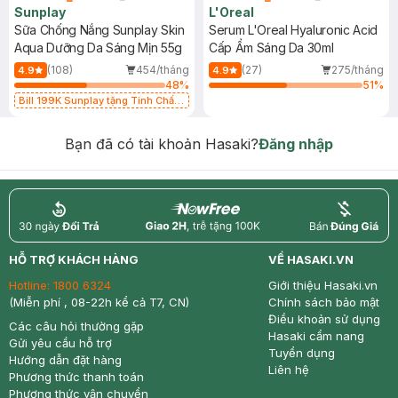
Sunplay
L'Oreal
Sữa Chống Nắng Sunplay Skin
Serum L'Oreal Hyaluronic Acid
Aqua Dưỡng Da Sáng Mịn 55g
Cấp Ẩm Sáng Da 30ml
(108)
454/tháng
(27)
275/tháng
4.9
4.9
48
%
51
%
Bill 199K Sunplay tặng Tinh Chất
Chống Nắng 7g trị giá 30K (SL có
hạn)
Bạn đã có tài khoản Hasaki?
Đăng nhập
return
nowfree
price
HỖ TRỢ KHÁCH HÀNG
VỀ HASAKI.VN
Hotline:
1800 6324
Giới thiệu Hasaki.vn
(Miễn phí , 08-22h kể cả T7, CN)
Chính sách bảo mật
Điều khoản sử dụng
Các câu hỏi thường gặp
Hasaki cẩm nang
Gửi yêu cầu hỗ trợ
Tuyển dụng
Hướng dẫn đặt hàng
Liên hệ
Phương thức thanh toán
Phương thức vận chuyển