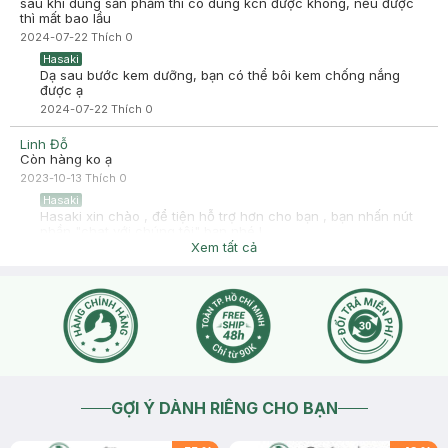
sau khi dùng sản phẩm thì có dùng kcn được không, nếu được
thì mất bao lầu
2024-07-22
Thích
0
Hasaki
Dạ sau bước kem dưỡng, bạn có thể bôi kem chống nắng
được ạ
2024-07-22
Thích
0
Linh Đỗ
Còn hàng ko ạ
2023-10-13
Thích
0
Hasaki
Hasaki xin chào , để tiện hỗ trợ hơn cho bạn , bạn nhấn nút
phần "chat với chúng tôi" bạn nhé !
Xem tất cả
2023-10-13
Thích
0
GỢI Ý DÀNH RIÊNG CHO BẠN