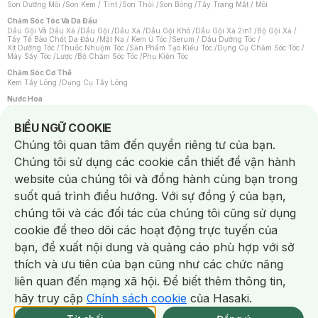
Son Dưỡng Môi
/
Son Kem / Tint
/
Son Thỏi
/
Son Bóng
/
Tẩy Trang Mắt / Môi
Chăm Sóc Tóc Và Da Đầu
Dầu Gội Và Dầu Xả
/
Dầu Gội
/
Dầu Xả
/
Dầu Gội Khô
/
Dầu Gội Xả 2in1
/
Bộ Gội Xả
/
Tẩy Tế Bào Chết Da Đầu
/
Mặt Nạ / Kem Ủ Tóc
/
Serum / Dầu Dưỡng Tóc
/
Xịt Dưỡng Tóc
/
Thuốc Nhuộm Tóc
/
Sản Phẩm Tạo Kiểu Tóc
/
Dụng Cụ Chăm Sóc Tóc
/
Máy Sấy Tóc
/
Lược
/
Bộ Chăm Sóc Tóc
/
Phụ Kiện Tóc
Chăm Sóc Cơ Thể
Kem Tẩy Lông
/
Dụng Cụ Tẩy Lông
Nước Hoa
Nước Hoa Nữ
/
Nước Hoa Nam
/
Nước Hoa Cao Cấp
/
Xịt Thơm Toàn Thân
/
Nước Hoa Vùng Kín
Notice about cookies usage
BIỂU NGỮ COOKIE
Chăm Sóc Cá Nhân
Chúng tôi quan tâm đến quyền riêng tư của bạn.
Chống Muỗi
/
Khẩu Trang
/
Máy Massage
/
Mặt Nạ Xông Hơi
/
Nước Rửa Tay
/
Sản Phẩm Chăm Sóc Khác
/
Bàn Chải Đánh Răng
/
Bàn Chải Điện
/
Chúng tôi sử dụng các cookie cần thiết để vận hành
Hỗ Trợ Trắng Răng
/
Kem Đánh Răng
/
Máy Tăm Nước
/
Nước Súc Miệng
/
Tăm / Chỉ Nha Khoa
/
Xịt Thơm Miệng
/
Dung Dịch Vệ Sinh
/
Dưỡng Vùng Kín
/
website của chúng tôi và đồng hành cùng bạn trong
Khăn Ướt Vệ Sinh Vùng Kín
/
Băng Vệ Sinh
/
Tampon
/
Bọt Cạo Râu
/
Dao Cạo Râu
/
Máy Cạo Râu
suốt quá trình điều hướng. Với sự đồng ý của bạn,
Vấn Đề Về Da
chúng tôi và các đối tác của chúng tôi cũng sử dụng
Da Dầu / Lỗ Chân Lông To
/
Da Khô / Mất Nước
/
Da Lão Hóa
/
Da Mụn
/
Da Nhạy Cảm / Kích Ứng
/
Da Xỉn Màu
/
Thâm / Nám / Tàn Nhang
/
cookie để theo dõi các hoạt động trực tuyến của
Quầng Thâm & Bọng Mắt
/
Sẹo
/
Viêm Da Cơ Địa
bạn, đề xuất nội dung và quảng cáo phù hợp với sở
Dụng Cụ / Phụ Kiện Chăm Sóc Da
Chat i
Bông Tẩy Trang
/
Khăn Lau Mặt Khô
/
Dụng Cụ / Máy Rửa Mặt
/
Máy Chăm Sóc Da
/
thích và ưu tiên của bạn cũng như các chức năng
Dụng Cụ Chăm Sóc Khác
liên quan đến mạng xã hội. Để biết thêm thông tin,
hãy truy cập
Chính sách cookie
của Hasaki.
NowFree 2H
Giao Nhanh Miễn Phí 2H
Xem chi tiết