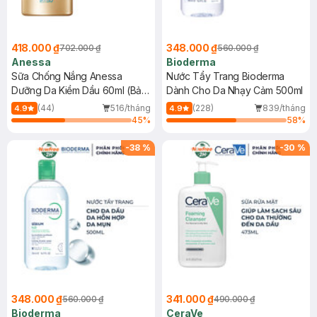
418.000 ₫
348.000 ₫
702.000 ₫
560.000 ₫
Anessa
Bioderma
Sữa Chống Nắng Anessa
Nước Tẩy Trang Bioderma
Dưỡng Da Kiềm Dầu 60ml (Bản
Dành Cho Da Nhạy Cảm 500ml
Mới)
(44)
516/tháng
(228)
839/tháng
4.9
4.9
45
%
58
%
-
38
%
-
30
%
348.000 ₫
341.000 ₫
560.000 ₫
490.000 ₫
Bioderma
CeraVe