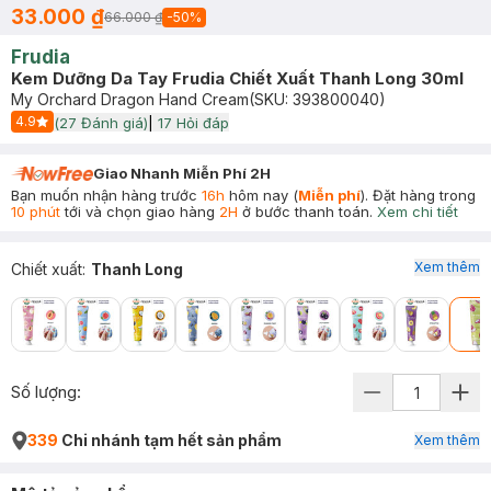
33.000 ₫
66.000 ₫
-
50
%
Frudia
Kem Dưỡng Da Tay Frudia Chiết Xuất Thanh Long 30ml
My Orchard Dragon Hand Cream
(SKU:
393800040
)
4.9
(
27
Đánh giá)
|
17
Hỏi đáp
Start Icon
Giao Nhanh Miễn Phí 2H
Bạn muốn nhận hàng trước
16h
hôm nay (
Miễn phí
). Đặt hàng trong
10 phút
tới và chọn giao hàng
2H
ở bước thanh toán.
Xem chi tiết
Xem thêm
Chiết xuất
:
Thanh Long
Số lượng:
339
Chi nhánh tạm hết sản phẩm
Xem thêm