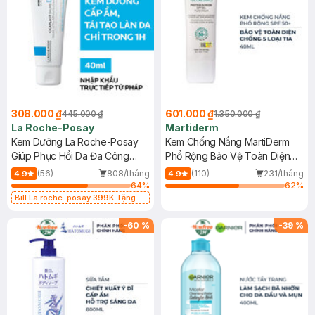
308.000 ₫
601.000 ₫
445.000 ₫
1.350.000 ₫
La Roche-Posay
Martiderm
Kem Dưỡng La Roche-Posay
Kem Chống Nắng MartiDerm
Giúp Phục Hồi Da Đa Công
Phổ Rộng Bảo Vệ Toàn Diện
Dụng 40ml
40ml
(56)
808/tháng
(110)
231/tháng
4.9
4.9
64
%
62
%
Bill La roche-posay 399K Tặng
Gel rửa mặt da dầu nhạy cảm 50ml
(SL có hạn)
-
60
%
-
39
%