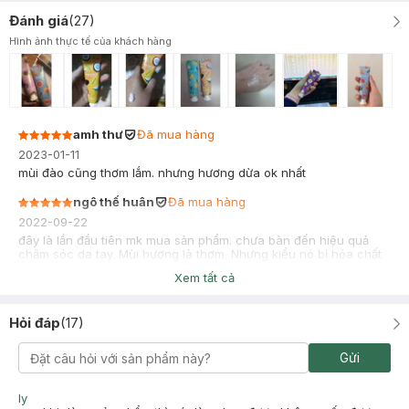
Đánh giá
(
27
)
Hình ảnh thực tế của khách hàng
amh thư
Đã mua hàng
2023-01-11
mùi đào cũng thơm lắm. nhưng hương dừa ok nhất
ngô thế huân
Đã mua hàng
2022-09-22
đây là lần đầu tiên mk mua sản phẩm. chưa bàn đến hiệu quả
chăm sóc da tay. Mùi hương là thơm. Nhưng kiểu nó bị hóa chất
ấy. thấy mùi nó cứ bí bí. test thử thấy thấm nhanh. mua 2 lọ
Xem tất cả
dưỡng tay mà hasaki bọc hàng khiếp quá. mk bóc vã mồ hôi
Hỏi đáp
(
17
)
Gửi
ly