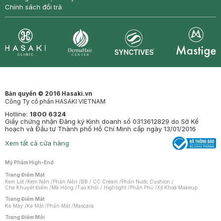
Chính sách đổi trả
Synctives
Clinic
Dermahair
Mastige
Bản quyền © 2016 Hasaki.vn
Công Ty cổ phần HASAKI VIETNAM
Hotline:
1800 6324
Giấy chứng nhận Đăng ký Kinh doanh số 0313612829 do Sở Kế
hoạch và Đầu tư Thành phố Hồ Chí Minh cấp ngày 13/01/2016
Xem tất cả cửa hàng
Mỹ Phẩm High-End
Trang Điểm Mặt
Kem Lót
/
Kem Nền
/
Phấn Nền
/
BB / CC Cream
/
Phấn Nước Cushion
/
Che Khuyết Điểm
/
Má Hồng
/
Tạo Khối / Highlight
/
Phấn Phủ
/
Xịt Khoá Makeup
Trang Điểm Mắt
Kẻ Mày
/
Kẻ Mắt
/
Phấn Mắt
/
Mascara
Trang Điểm Môi