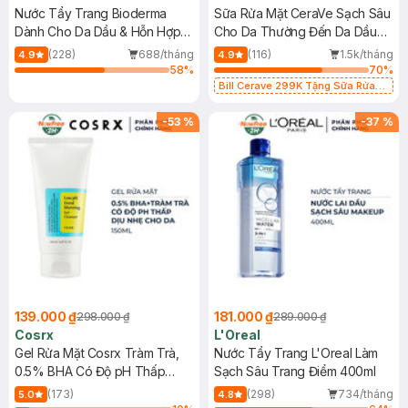
Nước Tẩy Trang Bioderma
Sữa Rửa Mặt CeraVe Sạch Sâu
Dành Cho Da Dầu & Hỗn Hợp
Cho Da Thường Đến Da Dầu
500ml
473ml
(228)
688/tháng
(116)
1.5k/tháng
4.9
4.9
58
%
70
%
Bill Cerave 299K Tặng Sữa Rửa
Mặt Cerave 30ml (SL có hạn)
-
53
%
-
37
%
139.000 ₫
181.000 ₫
298.000 ₫
289.000 ₫
Cosrx
L'Oreal
Gel Rửa Mặt Cosrx Tràm Trà,
Nước Tẩy Trang L'Oreal Làm
0.5% BHA Có Độ pH Thấp
Sạch Sâu Trang Điểm 400ml
150ml
(173)
(298)
734/tháng
5.0
4.8