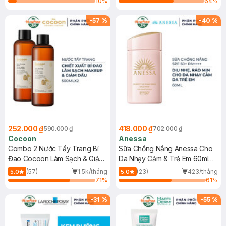
10
%
64
%
-
57
%
-
40
%
252.000 ₫
418.000 ₫
590.000 ₫
702.000 ₫
Cocoon
Anessa
Combo 2 Nước Tẩy Trang Bí
Sữa Chống Nắng Anessa Cho
Đao Cocoon Làm Sạch & Giảm
Da Nhạy Cảm & Trẻ Em 60ml
Dầu 500ml
(Mới)
(57)
1.5k/tháng
(23)
423/tháng
5.0
5.0
71
%
61
%
-
31
%
-
55
%