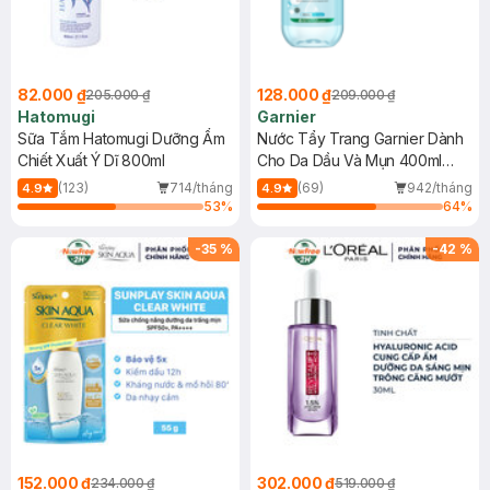
82.000 ₫
128.000 ₫
205.000 ₫
209.000 ₫
Hatomugi
Garnier
Sữa Tắm Hatomugi Dưỡng Ẩm
Nước Tẩy Trang Garnier Dành
Chiết Xuất Ý Dĩ 800ml
Cho Da Dầu Và Mụn 400ml
(Mới)
(123)
714/tháng
(69)
942/tháng
4.9
4.9
53
%
64
%
-
35
%
-
42
%
152.000 ₫
302.000 ₫
234.000 ₫
519.000 ₫