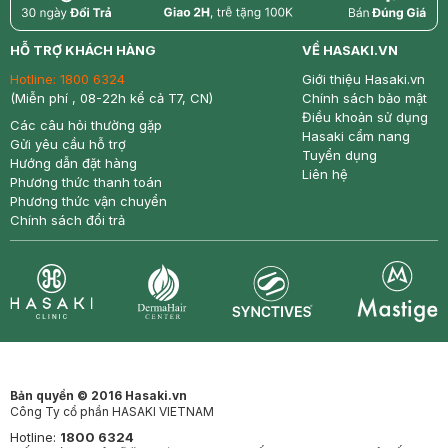
return
nowfree
price
HỖ TRỢ KHÁCH HÀNG
VỀ HASAKI.VN
Hotline:
1800 6324
Giới thiệu Hasaki.vn
(Miễn phí , 08-22h kể cả T7, CN)
Chính sách bảo mật
Điều khoản sử dụng
Các câu hỏi thường gặp
Hasaki cẩm nang
Gửi yêu cầu hỗ trợ
Tuyển dụng
Hướng dẫn đặt hàng
Liên hệ
Phương thức thanh toán
Phương thức vận chuyển
Chính sách đổi trả
Synctives
Clinic
Dermahair
Mastige
Bản quyền © 2016 Hasaki.vn
Công Ty cổ phần HASAKI VIETNAM
Hotline:
1800 6324