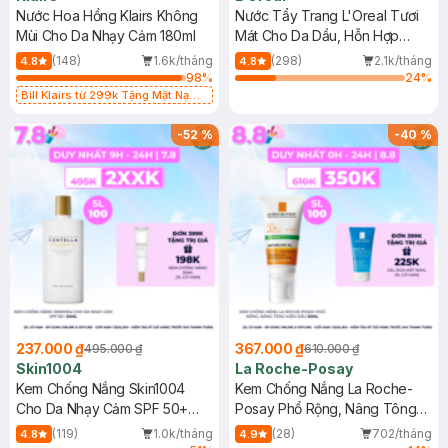
Nước Hoa Hồng Klairs Không
Nước Tẩy Trang L'Oreal Tươi
Mùi Cho Da Nhạy Cảm 180ml
Mát Cho Da Dầu, Hỗn Hợp
400ml
(148)
1.6k/tháng
(298)
2.1k/tháng
4.8
4.8
98
%
24
%
Bill Klairs từ 299k Tặng Mặt Nạ
Làm Dịu Da & Kiểm Soát Dầu Nhờn
25ml (SL Có Hạn)
-
52
%
-
40
%
237.000 ₫
367.000 ₫
495.000 ₫
610.000 ₫
Skin1004
La Roche-Posay
Kem Chống Nắng Skin1004
Kem Chống Nắng La Roche-
Cho Da Nhạy Cảm SPF 50+
Posay Phổ Rộng, Nâng Tông
50ml
Kiềm Dầu 50ml
(119)
1.0k/tháng
(28)
702/tháng
4.8
4.9