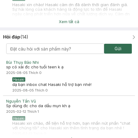
Hasaki xin chào! Hasaki cảm ơn đã dành thời gian đánh giá.
Sự hài lòng của khách hàng là động lực to lớn để Hasaki
ngày càng phát triển hơn nữa về chất lượng dịch vụ. Cảm ơn
bạn đã tin tưởng và mua sắm tại Hasaki!
Xem tất cả
Hỏi đáp
(
14
)
Gửi
Bùi Thụy Bảo Nhi
sp có xài đc cho tuổi teen k ạ
2025-08-05
Thích
0
Hasaki
dạ bạn inbox chat Hasaki hỗ trợ bạn nhé!
2025-08-05
Thích
0
Nguyễn Tấn Vũ
Sp dùng đc cho da dầu mụn kh ạ
2025-02-12
Thích
1
Hasaki
Hasaki xin chào, để tiện hỗ trợ hơn, bạn nhấn nút phần "chat
với chúng tôi" cho Hasaki xin thêm tình trạng da bạn nhé !
2025-02-12
Thích
0