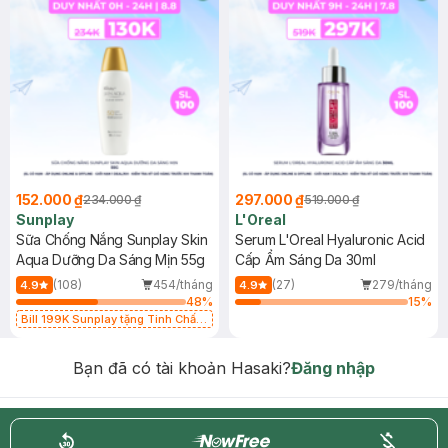
152.000 ₫
297.000 ₫
234.000 ₫
519.000 ₫
Sunplay
L'Oreal
Sữa Chống Nắng Sunplay Skin
Serum L'Oreal Hyaluronic Acid
Aqua Dưỡng Da Sáng Mịn 55g
Cấp Ẩm Sáng Da 30ml
(108)
454/tháng
(27)
279/tháng
4.9
4.9
48
%
15
%
Bill 199K Sunplay tặng Tinh Chất
Chống Nắng 7g trị giá 30K (SL có
hạn)
Bạn đã có tài khoản Hasaki?
Đăng nhập