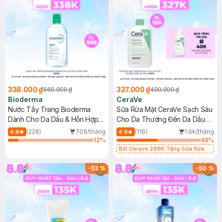
338.000 ₫
327.000 ₫
560.000 ₫
490.000 ₫
Bioderma
CeraVe
Nước Tẩy Trang Bioderma
Sữa Rửa Mặt CeraVe Sạch Sâu
Dành Cho Da Dầu & Hỗn Hợp
Cho Da Thường Đến Da Dầu
500ml
473ml
(228)
709/tháng
(116)
1.6k/tháng
4.9
4.9
12
%
49
%
Bill Cerave 299K Tặng Sữa Rửa
Mặt Cerave 30ml (SL có hạn)
-
53
%
-
50
%