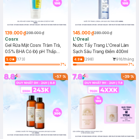
139.000 ₫
145.000 ₫
298.000 ₫
289.000 ₫
Cosrx
L'Oreal
Gel Rửa Mặt Cosrx Tràm Trà,
Nước Tẩy Trang L'Oreal Làm
0.5% BHA Có Độ pH Thấp
Sạch Sâu Trang Điểm 400ml
150ml
(173)
(298)
916/tháng
5.0
4.8
7
%
7
%
-
57
%
-
39
%