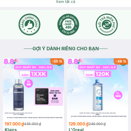
Xem tất cả
GỢI Ý DÀNH RIÊNG CHO BẠN
-
55
%
-
48
%
197.000 ₫
129.000 ₫
435.000 ₫
249.000 ₫
Klairs
L'Oreal