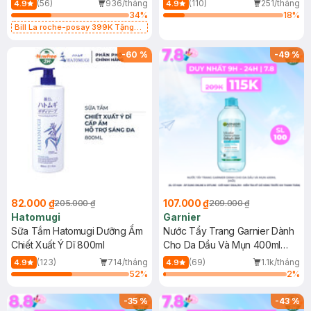
(56)
936/tháng
(110)
251/tháng
4.9
4.9
34
%
18
%
Bill La roche-posay 399K Tặng
Gel rửa mặt da dầu nhạy cảm 50ml
(SL có hạn)
-
60
%
-
49
%
82.000 ₫
107.000 ₫
205.000 ₫
209.000 ₫
Hatomugi
Garnier
Sữa Tắm Hatomugi Dưỡng Ẩm
Nước Tẩy Trang Garnier Dành
Chiết Xuất Ý Dĩ 800ml
Cho Da Dầu Và Mụn 400ml
(Mới)
(123)
714/tháng
(69)
1.1k/tháng
4.9
4.9
52
%
2
%
-
35
%
-
43
%