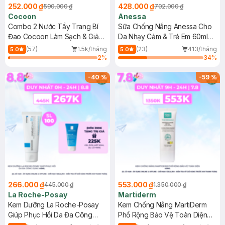
252.000 ₫
428.000 ₫
590.000 ₫
702.000 ₫
Cocoon
Anessa
Combo 2 Nước Tẩy Trang Bí
Sữa Chống Nắng Anessa Cho
Đao Cocoon Làm Sạch & Giảm
Da Nhạy Cảm & Trẻ Em 60ml
Dầu 500ml
(Mới)
(57)
1.5k/tháng
(23)
413/tháng
5.0
5.0
2
%
34
%
-
40
%
-
59
%
266.000 ₫
553.000 ₫
445.000 ₫
1.350.000 ₫
La Roche-Posay
Martiderm
Kem Dưỡng La Roche-Posay
Kem Chống Nắng MartiDerm
Giúp Phục Hồi Da Đa Công
Phổ Rộng Bảo Vệ Toàn Diện
Dụng 40ml
40ml