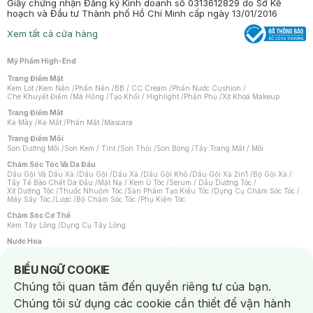
Giấy chứng nhận Đăng ký Kinh doanh số 0313612829 do Sở Kế
hoạch và Đầu tư Thành phố Hồ Chí Minh cấp ngày 13/01/2016
Xem tất cả cửa hàng
Mỹ Phẩm High-End
Trang Điểm Mặt
Kem Lót
/
Kem Nền
/
Phấn Nền
/
BB / CC Cream
/
Phấn Nước Cushion
/
Che Khuyết Điểm
/
Má Hồng
/
Tạo Khối / Highlight
/
Phấn Phủ
/
Xịt Khoá Makeup
Trang Điểm Mắt
Kẻ Mày
/
Kẻ Mắt
/
Phấn Mắt
/
Mascara
Trang Điểm Môi
Son Dưỡng Môi
/
Son Kem / Tint
/
Son Thỏi
/
Son Bóng
/
Tẩy Trang Mắt / Môi
Chăm Sóc Tóc Và Da Đầu
Dầu Gội Và Dầu Xả
/
Dầu Gội
/
Dầu Xả
/
Dầu Gội Khô
/
Dầu Gội Xả 2in1
/
Bộ Gội Xả
/
Tẩy Tế Bào Chết Da Đầu
/
Mặt Nạ / Kem Ủ Tóc
/
Serum / Dầu Dưỡng Tóc
/
Xịt Dưỡng Tóc
/
Thuốc Nhuộm Tóc
/
Sản Phẩm Tạo Kiểu Tóc
/
Dụng Cụ Chăm Sóc Tóc
/
Máy Sấy Tóc
/
Lược
/
Bộ Chăm Sóc Tóc
/
Phụ Kiện Tóc
Chăm Sóc Cơ Thể
Kem Tẩy Lông
/
Dụng Cụ Tẩy Lông
Nước Hoa
Nước Hoa Nữ
/
Nước Hoa Nam
/
Nước Hoa Cao Cấp
/
Xịt Thơm Toàn Thân
/
Nước Hoa Vùng Kín
Notice about cookies usage
BIỂU NGỮ COOKIE
Chăm Sóc Cá Nhân
Chúng tôi quan tâm đến quyền riêng tư của bạn.
Chống Muỗi
/
Khẩu Trang
/
Máy Massage
/
Mặt Nạ Xông Hơi
/
Nước Rửa Tay
/
Sản Phẩm Chăm Sóc Khác
/
Bàn Chải Đánh Răng
/
Bàn Chải Điện
/
Chúng tôi sử dụng các cookie cần thiết để vận hành
Hỗ Trợ Trắng Răng
/
Kem Đánh Răng
/
Máy Tăm Nước
/
Nước Súc Miệng
/
Tăm / Chỉ Nha Khoa
/
Xịt Thơm Miệng
/
Dung Dịch Vệ Sinh
/
Dưỡng Vùng Kín
/