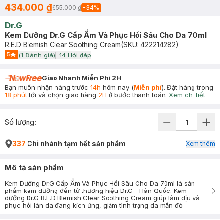
434.000 ₫
655.000 ₫
-
34
%
Dr.G
Kem Dưỡng Dr.G Cấp Ẩm Và Phục Hồi Sâu Cho Da 70ml
R.E.D Blemish Clear Soothing Cream
(SKU:
422214282
)
5
(
1
Đánh giá)
|
14
Hỏi đáp
Start Icon
Giao Nhanh Miễn Phí 2H
Bạn muốn nhận hàng trước
14h
hôm nay (
Miễn phí
). Đặt hàng trong
18 phút
tới và chọn giao hàng
2H
ở bước thanh toán.
Xem chi tiết
Số lượng:
337
Chi nhánh tạm hết sản phẩm
Xem thêm
Mô tả sản phẩm
Kem Dưỡng Dr.G Cấp Ẩm Và Phục Hồi Sâu Cho Da 70ml là sản
phẩm kem dưỡng đến từ thương hiệu Dr.G - Hàn Quốc. Kem
dưỡng Dr.G R.E.D Blemish Clear Soothing Cream giúp làm dịu và
phục hồi làn da đang kích ứng, giảm tình trạng da mẩn đỏ