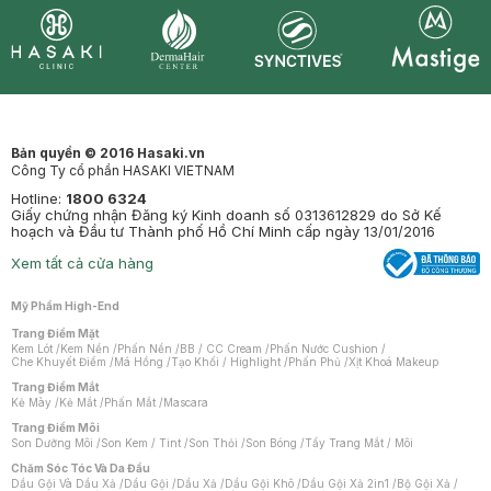
Synctives
Clinic
Dermahair
Mastige
Bản quyền © 2016 Hasaki.vn
Công Ty cổ phần HASAKI VIETNAM
Hotline:
1800 6324
Giấy chứng nhận Đăng ký Kinh doanh số 0313612829 do Sở Kế
hoạch và Đầu tư Thành phố Hồ Chí Minh cấp ngày 13/01/2016
Xem tất cả cửa hàng
Mỹ Phẩm High-End
Trang Điểm Mặt
Kem Lót
/
Kem Nền
/
Phấn Nền
/
BB / CC Cream
/
Phấn Nước Cushion
/
Che Khuyết Điểm
/
Má Hồng
/
Tạo Khối / Highlight
/
Phấn Phủ
/
Xịt Khoá Makeup
Trang Điểm Mắt
Kẻ Mày
/
Kẻ Mắt
/
Phấn Mắt
/
Mascara
Trang Điểm Môi
Son Dưỡng Môi
/
Son Kem / Tint
/
Son Thỏi
/
Son Bóng
/
Tẩy Trang Mắt / Môi
Chăm Sóc Tóc Và Da Đầu
Dầu Gội Và Dầu Xả
/
Dầu Gội
/
Dầu Xả
/
Dầu Gội Khô
/
Dầu Gội Xả 2in1
/
Bộ Gội Xả
/