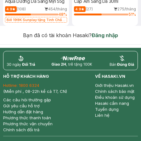
Aqua Dưỡng Da Sáng Mịn 55g
Cấp Ẩm Sáng Da 30ml
(108)
454/tháng
(27)
275/tháng
4.9
4.9
48
%
51
%
Bill 199K Sunplay tặng Tinh Chất
Chống Nắng 7g trị giá 30K (SL có
hạn)
Bạn đã có tài khoản Hasaki?
Đăng nhập
return
nowfree
price
HỖ TRỢ KHÁCH HÀNG
VỀ HASAKI.VN
Hotline:
1800 6324
Giới thiệu Hasaki.vn
(Miễn phí , 08-22h kể cả T7, CN)
Chính sách bảo mật
Điều khoản sử dụng
Các câu hỏi thường gặp
Hasaki cẩm nang
Gửi yêu cầu hỗ trợ
Tuyển dụng
Hướng dẫn đặt hàng
Liên hệ
Phương thức thanh toán
Phương thức vận chuyển
Chính sách đổi trả