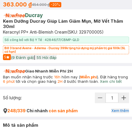
363.000 ₫
454.000 ₫
-
20
%
Ducray
Kem Dưỡng Ducray Giúp Làm Giảm Mụn, Mờ Vết Thâm
30ml
Keracnyl PP+ Anti-Blemish Cream
(SKU:
329700005
)
Số công bố với Bộ Y Tế : 42846/17/CBMP-QLD
Bill 3 brand Avene - Aderma - Ducray 399k tặng túi đựng mỹ phẩm trị giá 100k (SL
có hạn)
5
(
9
Đánh giá)
|
55
Hỏi đáp
Start Icon
Giao Nhanh Miễn Phí 2H
Bạn muốn nhận hàng trước
16h
hôm nay (
Miễn phí
). Đặt hàng trong
6 phút
tới và chọn giao hàng
2H
ở bước thanh toán.
Xem chi tiết
Số lượng:
248/339
Chi nhánh
còn sản phẩm
Xem thêm
Mô tả sản phẩm