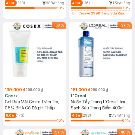
500ml
473ml
(228)
688/tháng
(116)
1.5k/tháng
4.9
4.9
58
%
70
%
Bill Cerave 299K Tặng Sữa Rửa
Mặt Cerave 30ml (SL có hạn)
-
53
%
-
37
%
139.000 ₫
181.000 ₫
298.000 ₫
289.000 ₫
Cosrx
L'Oreal
Gel Rửa Mặt Cosrx Tràm Trà,
Nước Tẩy Trang L'Oreal Làm
0.5% BHA Có Độ pH Thấp
Sạch Sâu Trang Điểm 400ml
150ml
(173)
(298)
734/tháng
5.0
4.8
10
%
64
%
-
57
%
-
40
%