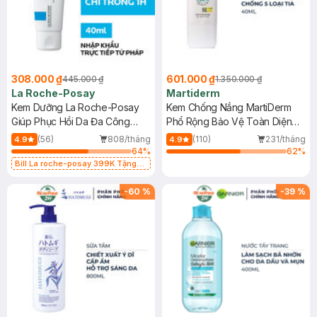
308.000 ₫
601.000 ₫
445.000 ₫
1.350.000 ₫
La Roche-Posay
Martiderm
Kem Dưỡng La Roche-Posay
Kem Chống Nắng MartiDerm
Giúp Phục Hồi Da Đa Công
Phổ Rộng Bảo Vệ Toàn Diện
Dụng 40ml
40ml
(56)
808/tháng
(110)
231/tháng
4.9
4.9
64
%
62
%
Bill La roche-posay 399K Tặng
Gel rửa mặt da dầu nhạy cảm 50ml
(SL có hạn)
-
60
%
-
39
%