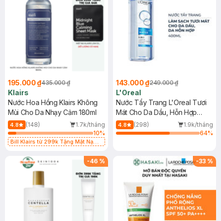
195.000 ₫
143.000 ₫
435.000 ₫
249.000 ₫
Klairs
L'Oreal
Nước Hoa Hồng Klairs Không
Nước Tẩy Trang L'Oreal Tươi
Mùi Cho Da Nhạy Cảm 180ml
Mát Cho Da Dầu, Hỗn Hợp
400ml
(148)
1.7k/tháng
(298)
1.9k/tháng
4.8
4.8
10
%
64
%
Bill Klairs từ 299k Tặng Mặt Nạ
Làm Dịu Da & Kiểm Soát Dầu Nhờn
25ml (SL Có Hạn)
-
46
%
-
33
%