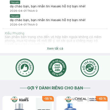
Hasaki
dạ chào bạn, bạn nhắn tin Hasaki hỗ trợ bạn nhé!
2026-04-01
Thích
0
Hasaki
dạ chào bạn, bạn nhắn tin Hasaki hỗ trợ bạn nhé!
2026-04-01
Thích
0
Kiều Phương
Sản phẩm bên trong cho đến vỏ hộp bên ngoài không có niêm
phong, mua từ shop về mới để ý, sơ sài quá ạ chẳng may có
người dùng thì sao biết ạ?
Xem tất cả
2026-03-12
Thích
0
Hasaki
dạ Hasaki xin lỗi bạn về trải nghiệm sản phẩm chưa tốt ạ, nhờ
bạn nhắn tin với Hasaki kiểm tra hỗ trợ bạn nhé!
2026-03-13
Thích
0
GỢI Ý DÀNH RIÊNG CHO BẠN
-
55
%
-
43
%