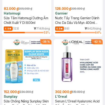
82.000 ₫
128.000 ₫
205.000 ₫
209.000 ₫
Hatomugi
Garnier
Sữa Tắm Hatomugi Dưỡng Ẩm
Nước Tẩy Trang Garnier Dành
Chiết Xuất Ý Dĩ 800ml
Cho Da Dầu Và Mụn 400ml
(Mới)
(123)
714/tháng
(69)
942/tháng
4.9
4.9
53
%
64
%
-
35
%
-
42
%
152.000 ₫
302.000 ₫
234.000 ₫
519.000 ₫
Sunplay
L'Oreal
Sữa Chống Nắng Sunplay Skin
Serum L'Oreal Hyaluronic Acid