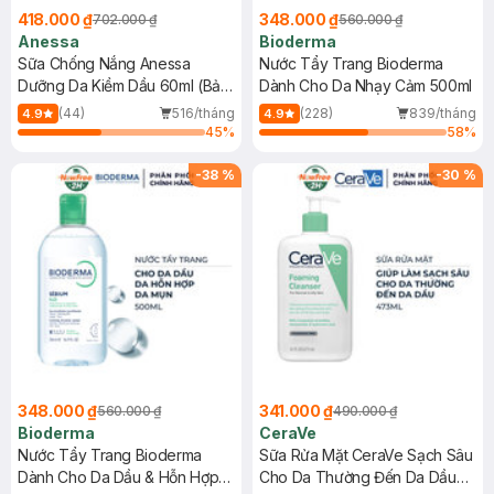
418.000 ₫
348.000 ₫
702.000 ₫
560.000 ₫
Anessa
Bioderma
Sữa Chống Nắng Anessa
Nước Tẩy Trang Bioderma
Dưỡng Da Kiềm Dầu 60ml (Bản
Dành Cho Da Nhạy Cảm 500ml
Mới)
(44)
516/tháng
(228)
839/tháng
4.9
4.9
45
%
58
%
-
38
%
-
30
%
348.000 ₫
341.000 ₫
560.000 ₫
490.000 ₫
Bioderma
CeraVe
Nước Tẩy Trang Bioderma
Sữa Rửa Mặt CeraVe Sạch Sâu
Dành Cho Da Dầu & Hỗn Hợp
Cho Da Thường Đến Da Dầu