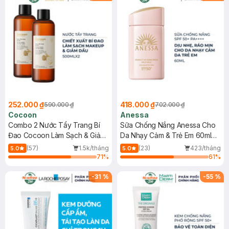
252.000 ₫
418.000 ₫
590.000 ₫
702.000 ₫
Cocoon
Anessa
Combo 2 Nước Tẩy Trang Bí
Sữa Chống Nắng Anessa Cho
Đao Cocoon Làm Sạch & Giảm
Da Nhạy Cảm & Trẻ Em 60ml
Dầu 500ml
(Mới)
(57)
1.5k/tháng
(23)
423/tháng
5.0
5.0
71
%
61
%
-
31
%
-
55
%