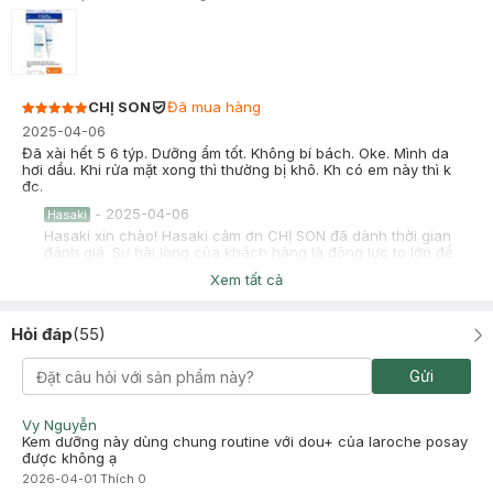
CHỊ SON
Đã mua hàng
2025-04-06
Đã xài hết 5 6 týp. Dưỡng ẩm tốt. Không bí bách. Oke. Mình da
hơi dầu. Khi rửa mặt xong thì thường bị khô. Kh có em này thì k
đc.
-
2025-04-06
Hasaki
Hasaki xin chào! Hasaki cảm ơn CHỊ SON đã dành thời gian
đánh giá. Sự hài lòng của khách hàng là động lực to lớn để
Hasaki ngày càng phát triển hơn nữa về chất lượng dịch vụ.
Xem tất cả
Cảm ơn bạn đã tin tưởng và mua sắm tại Hasaki!
Thạch thảo
Đã mua hàng
Hỏi đáp
(
55
)
2023-02-21
Sp ok giao hang nhah ….
Gửi
Vy Nguyễn
Kem dưỡng này dùng chung routine với dou+ của laroche posay
được không ạ
2026-04-01
Thích
0