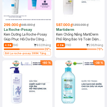
299.000 ₫
587.000 ₫
445.000 ₫
1.350.000 ₫
La Roche-Posay
Martiderm
Kem Dưỡng La Roche-Posay
Kem Chống Nắng MartiDerm
Giúp Phục Hồi Da Đa Công
Phổ Rộng Bảo Vệ Toàn Diện
Dụng 40ml
40ml
(56)
832/tháng
(110)
236/tháng
4.9
4.9
39
%
76
%
Bill La roche-posay 399K Tặng
Gel rửa mặt da dầu nhạy cảm 50ml
(SL có hạn)
-
60
%
-
38
%