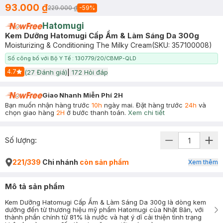
93.000 ₫
229.000 ₫
-
59
%
Hatomugi
Kem Dưỡng Hatomugi Cấp Ẩm & Làm Sáng Da 300g
Moisturizing & Conditioning The Milky Cream
(SKU:
357100008
)
Số công bố với Bộ Y Tế : 130779/20/CBMP-QLD
4.7
(
27
Đánh giá)
|
172
Hỏi đáp
Start Icon
Giao Nhanh Miễn Phí 2H
Bạn muốn nhận hàng trước
10h
ngày mai. Đặt hàng trước
24h
và
chọn giao hàng
2H
ở bước thanh toán.
Xem chi tiết
Số lượng:
221/339
Chi nhánh
còn sản phẩm
Xem thêm
Mô tả sản phẩm
Kem Dưỡng Hatomugi Cấp Ẩm & Làm Sáng Da 300g là dòng kem
dưỡng đến từ thương hiệu mỹ phẩm Hatomugi của Nhật Bản, với
thành phần chính từ 81% là nước và hạt ý dĩ cải thiện tình trạng