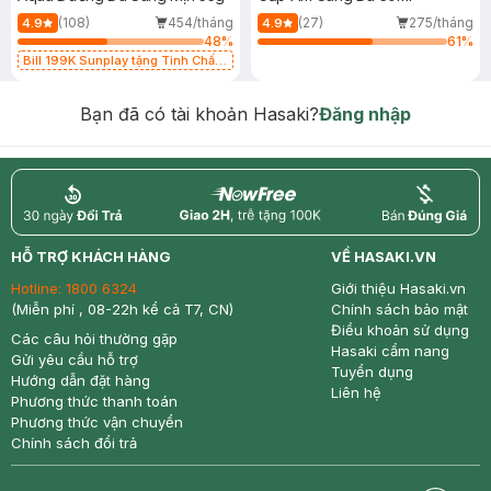
(108)
454/tháng
(27)
275/tháng
4.9
4.9
48
%
61
%
Bill 199K Sunplay tặng Tinh Chất
Chống Nắng 7g trị giá 30K (SL có
hạn)
Bạn đã có tài khoản Hasaki?
Đăng nhập
return
nowfree
price
HỖ TRỢ KHÁCH HÀNG
VỀ HASAKI.VN
Hotline:
1800 6324
Giới thiệu Hasaki.vn
(Miễn phí , 08-22h kể cả T7, CN)
Chính sách bảo mật
Điều khoản sử dụng
Các câu hỏi thường gặp
Hasaki cẩm nang
Gửi yêu cầu hỗ trợ
Tuyển dụng
Hướng dẫn đặt hàng
Liên hệ
Phương thức thanh toán
Phương thức vận chuyển
Chính sách đổi trả