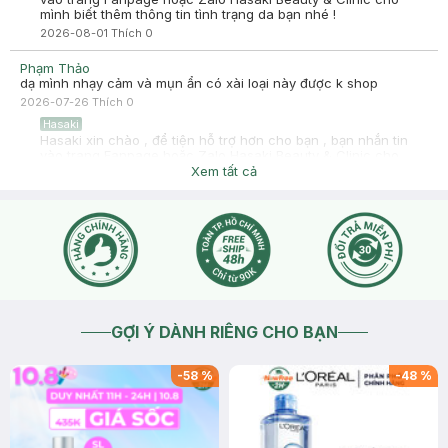
mình biết thêm thông tin tình trạng da bạn nhé !
2026-08-01
Thích
0
Phạm Thảo
dạ mình nhạy cảm và mụn ẩn có xài loại này được k shop
2026-07-26
Thích
0
Hasaki
Hasaki xin chào , để tiện hỗ trợ hơn cho bạn , bạn nhắn tin
vào trang Fanpage hoặc Zalo Hasaki Beauty & Clinic cho
mình biết thêm thông tin tình trạng da bạn nhé !
Xem tất cả
2026-07-26
Thích
0
GỢI Ý DÀNH RIÊNG CHO BẠN
-
58
%
-
48
%