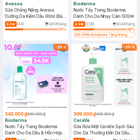
Anessa
Bioderma
Sữa Chống Nắng Anessa
Nước Tẩy Trang Bioderma
Dưỡng Da Kiềm Dầu 60ml (Bản
Dành Cho Da Nhạy Cảm 500ml
Mới)
(44)
481/tháng
(228)
804/tháng
4.9
4.9
35
%
38
%
Bill 399k Bioderma Tặng Bông
Tẩy Trang Hộp 50 Miếng (SL có
hạn)
-
39
%
-
25
%
343.000 ₫
369.000 ₫
560.000 ₫
490.000 ₫
Bioderma
CeraVe
Nước Tẩy Trang Bioderma
Sữa Rửa Mặt CeraVe Sạch Sâu
Dành Cho Da Dầu & Hỗn Hợp
Cho Da Thường Đến Da Dầu
500ml
473ml