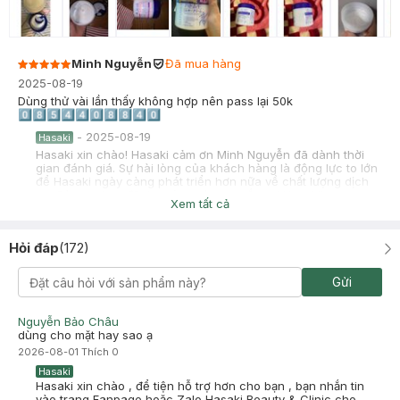
Minh Nguyễn
Đã mua hàng
2025-08-19
Dùng thử vài lần thấy không hợp nên pass lại 50k
0⃣8⃣5⃣4⃣4⃣0⃣8⃣8⃣4⃣0⃣
-
2025-08-19
Hasaki
Hasaki xin chào! Hasaki cảm ơn Minh Nguyễn đã dành thời
gian đánh giá. Sự hài lòng của khách hàng là động lực to lớn
để Hasaki ngày càng phát triển hơn nữa về chất lượng dịch
vụ. Cảm ơn bạn đã tin tưởng và mua sắm tại Hasaki!
Xem tất cả
Tlinh
Đã mua hàng
2025-01-07
Hỏi đáp
(
172
)
tốt
Gửi
Nguyễn Bảo Châu
dùng cho mặt hay sao ạ
2026-08-01
Thích
0
Hasaki
Hasaki xin chào , để tiện hỗ trợ hơn cho bạn , bạn nhắn tin
vào trang Fanpage hoặc Zalo Hasaki Beauty & Clinic cho