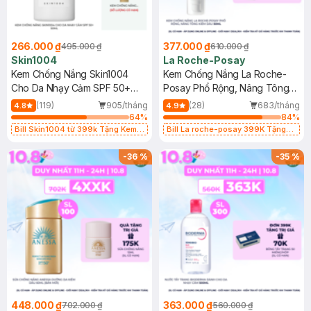
266.000 ₫
377.000 ₫
495.000 ₫
610.000 ₫
Skin1004
La Roche-Posay
Kem Chống Nắng Skin1004
Kem Chống Nắng La Roche-
Cho Da Nhạy Cảm SPF 50+
Posay Phổ Rộng, Nâng Tông
50ml
Kiềm Dầu 50ml
(119)
905/tháng
(28)
683/tháng
4.8
4.9
64
%
84
%
Bill Skin1004 từ 399k Tặng Kem
Bill La roche-posay 399K Tặng
Chống Nắng Cho Da Nhạy Cảm
Gel rửa mặt da dầu nhạy cảm 50ml
SPF 50+ 20ml (SL Có Hạn)
(SL có hạn)
-
36
%
-
35
%
448.000 ₫
363.000 ₫
702.000 ₫
560.000 ₫