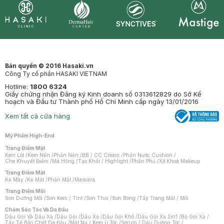
Synctives
Clinic
Dermahair
Mastige
Bản quyền © 2016 Hasaki.vn
Công Ty cổ phần HASAKI VIETNAM
Hotline:
1800 6324
Giấy chứng nhận Đăng ký Kinh doanh số 0313612829 do Sở Kế
hoạch và Đầu tư Thành phố Hồ Chí Minh cấp ngày 13/01/2016
Xem tất cả cửa hàng
Mỹ Phẩm High-End
Trang Điểm Mặt
Kem Lót
/
Kem Nền
/
Phấn Nền
/
BB / CC Cream
/
Phấn Nước Cushion
/
Che Khuyết Điểm
/
Má Hồng
/
Tạo Khối / Highlight
/
Phấn Phủ
/
Xịt Khoá Makeup
Trang Điểm Mắt
Kẻ Mày
/
Kẻ Mắt
/
Phấn Mắt
/
Mascara
Trang Điểm Môi
Son Dưỡng Môi
/
Son Kem / Tint
/
Son Thỏi
/
Son Bóng
/
Tẩy Trang Mắt / Môi
Chăm Sóc Tóc Và Da Đầu
Dầu Gội Và Dầu Xả
/
Dầu Gội
/
Dầu Xả
/
Dầu Gội Khô
/
Dầu Gội Xả 2in1
/
Bộ Gội Xả
/
Tẩy Tế Bào Chết Da Đầu
/
Mặt Nạ / Kem Ủ Tóc
/
Serum / Dầu Dưỡng Tóc
/