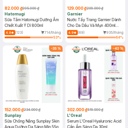
82.000 ₫
129.000 ₫
205.000 ₫
209.000 ₫
Hatomugi
Garnier
Sữa Tắm Hatomugi Dưỡng Ẩm
Nước Tẩy Trang Garnier Dành
Chiết Xuất Ý Dĩ 800ml
Cho Da Dầu Và Mụn 400ml
(Mới)
(123)
714/tháng
(69)
935/tháng
4.9
4.9
53
%
64
%
-
35
%
-
42
%
152.000 ₫
302.000 ₫
234.000 ₫
519.000 ₫
Sunplay
L'Oreal
Sữa Chống Nắng Sunplay Skin
Serum L'Oreal Hyaluronic Acid
Aqua Dưỡng Da Sáng Mịn 55g
Cấp Ẩm Sáng Da 30ml