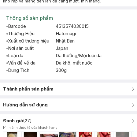
khô ráp và mang đến làn da căng mướt, mịn màng,
Thông số sản phẩm
Barcode
4513574030015
Thương Hiệu
Hatomugi
Xuất xứ thương hiệu
Nhật Bản
Nơi sản xuất
Japan
Loại da
Da thường/Mọi loại da
Vấn đề về da
Da khô, mất nước
Dung Tích
300g
Thành phần sản phẩm
Hướng dẫn sử dụng
Đánh giá
(
27
)
Hình ảnh thực tế của khách hàng