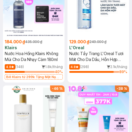
184.000 ₫
129.000 ₫
435.000 ₫
249.000 ₫
Klairs
L'Oreal
Nước Hoa Hồng Klairs Không
Nước Tẩy Trang L'Oreal Tươi
Mùi Cho Da Nhạy Cảm 180ml
Mát Cho Da Dầu, Hỗn Hợp
400ml
(148)
1.8k/tháng
(298)
2.1k/tháng
4.8
4.8
40
%
89
%
Bill Klairs từ 299k Tặng Mặt Nạ
Làm Dịu Da & Kiểm Soát Dầu Nhờn
25ml (SL Có Hạn)
-
46
%
-
38
%