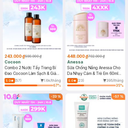
243.000 ₫
448.000 ₫
590.000 ₫
702.000 ₫
Cocoon
Anessa
Combo 2 Nước Tẩy Trang Bí
Sữa Chống Nắng Anessa Cho
Đao Cocoon Làm Sạch & Giảm
Da Nhạy Cảm & Trẻ Em 60ml
Dầu 500ml
(Mới)
(57)
1.6k/tháng
(23)
395/tháng
5.0
5.0
67
%
35
%
-
33
%
-
57
%