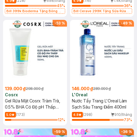
(228)
698/tháng
(116)
1.4k/tháng
4.9
4.9
45
%
36
%
Bill 399k Bioderma Tặng Bông
Bill Cerave 299K Tặng Sữa Rửa
Tẩy Trang Hộp 50 Miếng (SL có
Mặt Cerave 30ml (SL có hạn)
hạn)
-
53
%
-
49
%
139.000 ₫
146.000 ₫
298.000 ₫
289.000 ₫
Cosrx
L'Oreal
Gel Rửa Mặt Cosrx Tràm Trà,
Nước Tẩy Trang L'Oreal Làm
0.5% BHA Có Độ pH Thấp
Sạch Sâu Trang Điểm 400ml
150ml
(173)
(298)
910/tháng
5.0
4.8
12
%
73
%
-
59
%
-
36
%