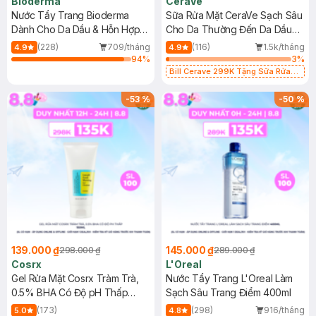
Bioderma
CeraVe
Nước Tẩy Trang Bioderma
Sữa Rửa Mặt CeraVe Sạch Sâu
Dành Cho Da Dầu & Hỗn Hợp
Cho Da Thường Đến Da Dầu
500ml
473ml
(228)
709/tháng
(116)
1.5k/tháng
4.9
4.9
94
%
3
%
Bill Cerave 299K Tặng Sữa Rửa
Mặt Cerave 30ml (SL có hạn)
-
53
%
-
50
%
139.000 ₫
145.000 ₫
298.000 ₫
289.000 ₫
Cosrx
L'Oreal
Gel Rửa Mặt Cosrx Tràm Trà,
Nước Tẩy Trang L'Oreal Làm
0.5% BHA Có Độ pH Thấp
Sạch Sâu Trang Điểm 400ml
150ml
(173)
(298)
916/tháng
5.0
4.8