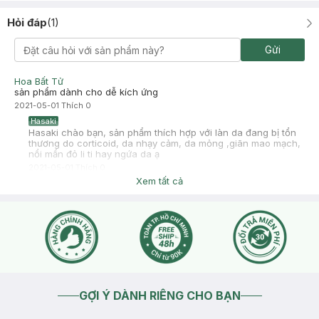
Hỏi đáp
(
1
)
Gửi
Hoa Bất Tử
sản phẩm dành cho dễ kích ứng
2021-05-01
Thích
0
Hasaki
Hasaki chào bạn, sản phẩm thích hợp với làn da đang bị tổn
thương do corticoid, da nhạy cảm, da mỏng ,giãn mao mạch,
nổi mẩn đỏ li ti hay ngứa da ạ
2021-05-01
Thích
0
Xem tất cả
GỢI Ý DÀNH RIÊNG CHO BẠN