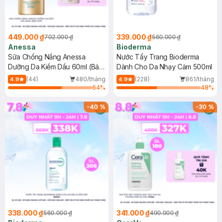
449.000 ₫
339.000 ₫
702.000 ₫
560.000 ₫
Anessa
Bioderma
Sữa Chống Nắng Anessa
Nước Tẩy Trang Bioderma
Dưỡng Da Kiềm Dầu 60ml (Bản
Dành Cho Da Nhạy Cảm 500ml
Mới)
(44)
480/tháng
(228)
861/tháng
4.9
4.9
64
%
48
%
-
40
%
-
30
%
338.000 ₫
341.000 ₫
560.000 ₫
490.000 ₫