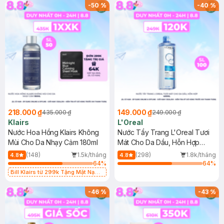
-
50
%
-
40
%
218.000 ₫
149.000 ₫
435.000 ₫
249.000 ₫
Klairs
L'Oreal
Nước Hoa Hồng Klairs Không
Nước Tẩy Trang L'Oreal Tươi
Mùi Cho Da Nhạy Cảm 180ml
Mát Cho Da Dầu, Hỗn Hợp
400ml
(148)
1.5k/tháng
(298)
1.8k/tháng
4.8
4.8
64
%
64
%
Bill Klairs từ 299k Tặng Mặt Nạ
Làm Dịu Da & Kiểm Soát Dầu Nhờn
25ml (SL Có Hạn)
-
46
%
-
43
%