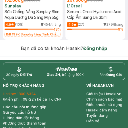
152.000 ₫
297.000 ₫
234.000 ₫
519.000 ₫
Sunplay
L'Oreal
Sữa Chống Nắng Sunplay Skin
Serum L'Oreal Hyaluronic Acid
Aqua Dưỡng Da Sáng Mịn 55g
Cấp Ẩm Sáng Da 30ml
(108)
454/tháng
(27)
279/tháng
4.9
4.9
48
%
9
%
Bill 199K Sunplay tặng Tinh Chất
Chống Nắng 7g trị giá 30K (SL có
hạn)
Bạn đã có tài khoản Hasaki?
Đăng nhập
return
nowfree
price
HỖ TRỢ KHÁCH HÀNG
VỀ HASAKI.VN
Hotline:
1800 6324
Giới thiệu Hasaki.vn
(Miễn phí , 08-22h kể cả T7, CN)
Chính sách bảo mật
Điều khoản sử dụng
Các câu hỏi thường gặp
Hasaki cẩm nang
Gửi yêu cầu hỗ trợ
Tuyển dụng
Hướng dẫn đặt hàng
Liên hệ
Phương thức thanh toán