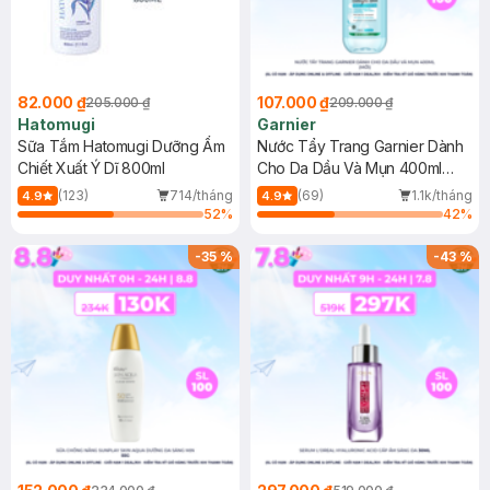
82.000 ₫
107.000 ₫
205.000 ₫
209.000 ₫
Hatomugi
Garnier
Sữa Tắm Hatomugi Dưỡng Ẩm
Nước Tẩy Trang Garnier Dành
Chiết Xuất Ý Dĩ 800ml
Cho Da Dầu Và Mụn 400ml
(Mới)
(123)
714/tháng
(69)
1.1k/tháng
4.9
4.9
52
%
42
%
-
35
%
-
43
%