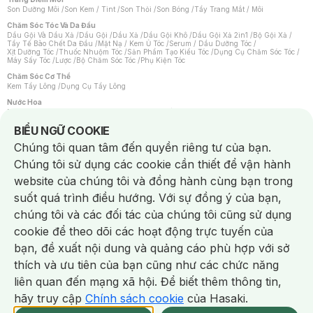
Son Dưỡng Môi
/
Son Kem / Tint
/
Son Thỏi
/
Son Bóng
/
Tẩy Trang Mắt / Môi
Chăm Sóc Tóc Và Da Đầu
Dầu Gội Và Dầu Xả
/
Dầu Gội
/
Dầu Xả
/
Dầu Gội Khô
/
Dầu Gội Xả 2in1
/
Bộ Gội Xả
/
Tẩy Tế Bào Chết Da Đầu
/
Mặt Nạ / Kem Ủ Tóc
/
Serum / Dầu Dưỡng Tóc
/
Xịt Dưỡng Tóc
/
Thuốc Nhuộm Tóc
/
Sản Phẩm Tạo Kiểu Tóc
/
Dụng Cụ Chăm Sóc Tóc
/
Máy Sấy Tóc
/
Lược
/
Bộ Chăm Sóc Tóc
/
Phụ Kiện Tóc
Chăm Sóc Cơ Thể
Kem Tẩy Lông
/
Dụng Cụ Tẩy Lông
Nước Hoa
Nước Hoa Nữ
/
Nước Hoa Nam
/
Nước Hoa Cao Cấp
/
Xịt Thơm Toàn Thân
/
Nước Hoa Vùng Kín
Notice about cookies usage
BIỂU NGỮ COOKIE
Chăm Sóc Cá Nhân
Chúng tôi quan tâm đến quyền riêng tư của bạn.
Chống Muỗi
/
Khẩu Trang
/
Máy Massage
/
Mặt Nạ Xông Hơi
/
Nước Rửa Tay
/
Sản Phẩm Chăm Sóc Khác
/
Bàn Chải Đánh Răng
/
Bàn Chải Điện
/
Chúng tôi sử dụng các cookie cần thiết để vận hành
Hỗ Trợ Trắng Răng
/
Kem Đánh Răng
/
Máy Tăm Nước
/
Nước Súc Miệng
/
Tăm / Chỉ Nha Khoa
/
Xịt Thơm Miệng
/
Dung Dịch Vệ Sinh
/
Dưỡng Vùng Kín
/
website của chúng tôi và đồng hành cùng bạn trong
Khăn Ướt Vệ Sinh Vùng Kín
/
Băng Vệ Sinh
/
Tampon
/
Bọt Cạo Râu
/
Dao Cạo Râu
/
Máy Cạo Râu
suốt quá trình điều hướng. Với sự đồng ý của bạn,
Vấn Đề Về Da
chúng tôi và các đối tác của chúng tôi cũng sử dụng
Da Dầu / Lỗ Chân Lông To
/
Da Khô / Mất Nước
/
Da Lão Hóa
/
Da Mụn
/
Da Nhạy Cảm / Kích Ứng
/
Da Xỉn Màu
/
Thâm / Nám / Tàn Nhang
/
cookie để theo dõi các hoạt động trực tuyến của
Quầng Thâm & Bọng Mắt
/
Sẹo
/
Viêm Da Cơ Địa
bạn, đề xuất nội dung và quảng cáo phù hợp với sở
Dụng Cụ / Phụ Kiện Chăm Sóc Da
Chat i
Bông Tẩy Trang
/
Khăn Lau Mặt Khô
/
Dụng Cụ / Máy Rửa Mặt
/
Máy Chăm Sóc Da
/
thích và ưu tiên của bạn cũng như các chức năng
Dụng Cụ Chăm Sóc Khác
liên quan đến mạng xã hội. Để biết thêm thông tin,
hãy truy cập
Chính sách cookie
của Hasaki.