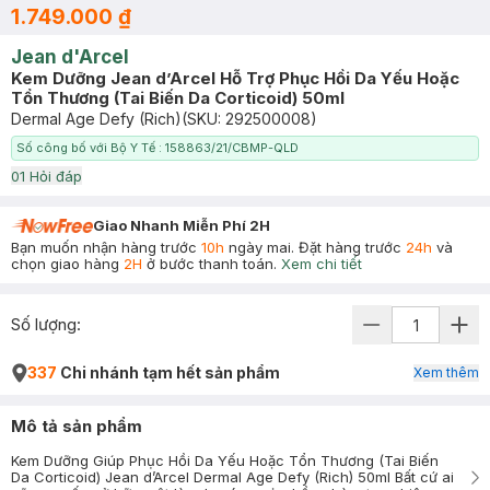
1.749.000 ₫
Jean d'Arcel
Kem Dưỡng Jean d’Arcel Hỗ Trợ Phục Hồi Da Yếu Hoặc
Tổn Thương (Tai Biến Da Corticoid) 50ml
Dermal Age Defy (Rich)
(SKU:
292500008
)
Số công bố với Bộ Y Tế : 158863/21/CBMP-QLD
0
1
Hỏi đáp
Giao Nhanh Miễn Phí 2H
Bạn muốn nhận hàng trước
10h
ngày mai. Đặt hàng trước
24h
và
chọn giao hàng
2H
ở bước thanh toán.
Xem chi tiết
Số lượng:
337
Chi nhánh tạm hết sản phẩm
Xem thêm
Mô tả sản phẩm
Kem Dưỡng Giúp Phục Hồi Da Yếu Hoặc Tổn Thương (Tai Biến
Da Corticoid) Jean d’Arcel Dermal Age Defy (Rich) 50ml Bất cứ ai