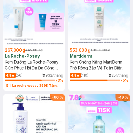
267.000 ₫
553.000 ₫
445.000 ₫
1.350.000 ₫
La Roche-Posay
Martiderm
Kem Dưỡng La Roche-Posay
Kem Chống Nắng MartiDerm
Giúp Phục Hồi Da Đa Công
Phổ Rộng Bảo Vệ Toàn Diện
Dụng 40ml
40ml
(56)
932/tháng
(110)
251/tháng
4.9
4.9
73
%
75
%
Bill La roche-posay 399K Tặng
Gel rửa mặt da dầu nhạy cảm 50ml
(SL có hạn)
-
60
%
-
49
%