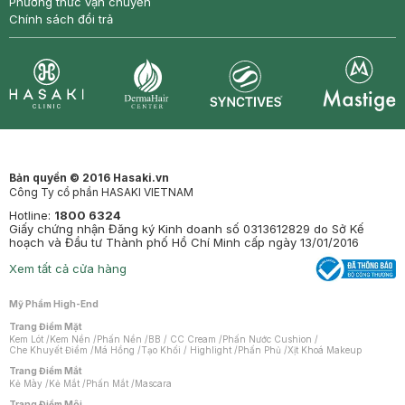
Phương thức vận chuyển
Chính sách đổi trả
Synctives
Clinic
Dermahair
Mastige
Bản quyền © 2016 Hasaki.vn
Công Ty cổ phần HASAKI VIETNAM
Hotline:
1800 6324
Giấy chứng nhận Đăng ký Kinh doanh số 0313612829 do Sở Kế
hoạch và Đầu tư Thành phố Hồ Chí Minh cấp ngày 13/01/2016
Xem tất cả cửa hàng
Mỹ Phẩm High-End
Trang Điểm Mặt
Kem Lót
/
Kem Nền
/
Phấn Nền
/
BB / CC Cream
/
Phấn Nước Cushion
/
Che Khuyết Điểm
/
Má Hồng
/
Tạo Khối / Highlight
/
Phấn Phủ
/
Xịt Khoá Makeup
Trang Điểm Mắt
Kẻ Mày
/
Kẻ Mắt
/
Phấn Mắt
/
Mascara
Trang Điểm Môi