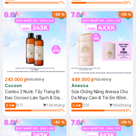
7
%
29
%
-
59
%
-
36
%
243.000 ₫
449.000 ₫
590.000 ₫
702.000 ₫
Cocoon
Anessa
Combo 2 Nước Tẩy Trang Bí
Sữa Chống Nắng Anessa Cho
Đao Cocoon Làm Sạch & Giảm
Da Nhạy Cảm & Trẻ Em 60ml
Dầu 500ml
(Mới)
(57)
1.6k/tháng
(23)
394/tháng
5.0
5.0
51
%
64
%
-
40
%
-
59
%