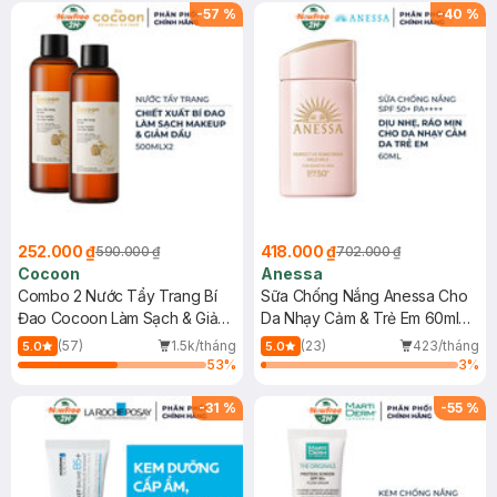
-
57
%
-
40
%
252.000 ₫
418.000 ₫
590.000 ₫
702.000 ₫
Cocoon
Anessa
Combo 2 Nước Tẩy Trang Bí
Sữa Chống Nắng Anessa Cho
Đao Cocoon Làm Sạch & Giảm
Da Nhạy Cảm & Trẻ Em 60ml
Dầu 500ml
(Mới)
(57)
1.5k/tháng
(23)
423/tháng
5.0
5.0
53
%
3
%
-
31
%
-
55
%