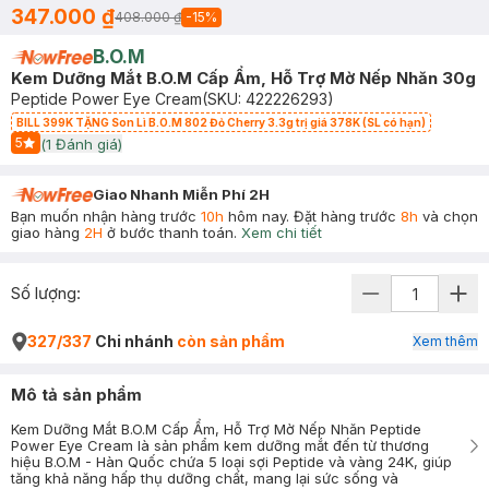
347.000 ₫
408.000 ₫
-
15
%
B.O.M
Kem Dưỡng Mắt B.O.M Cấp Ẩm, Hỗ Trợ Mờ Nếp Nhăn 30g
Peptide Power Eye Cream
(SKU:
422226293
)
BILL 399K TẶNG Son Lì B.O.M 802 Đỏ Cherry 3.3g trị giá 378K (SL có hạn)
5
(
1
Đánh giá)
Start Icon
Giao Nhanh Miễn Phí 2H
Bạn muốn nhận hàng trước
10h
hôm nay. Đặt hàng trước
8h
và chọn
giao hàng
2H
ở bước thanh toán.
Xem chi tiết
Số lượng:
327/337
Chi nhánh
còn sản phẩm
Xem thêm
Mô tả sản phẩm
Kem Dưỡng Mắt B.O.M Cấp Ẩm, Hỗ Trợ Mờ Nếp Nhăn Peptide
Power Eye Cream là sản phẩm kem dưỡng mắt đến từ thương
hiệu B.O.M - Hàn Quốc chứa 5 loại sợi Peptide và vàng 24K, giúp
tăng khả năng hấp thụ dưỡng chất, mang lại sức sống và