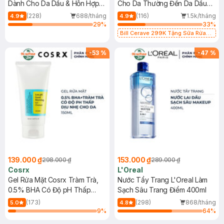
Dành Cho Da Dầu & Hỗn Hợp
Cho Da Thường Đến Da Dầu
500ml
473ml
(228)
688/tháng
(116)
1.5k/tháng
4.9
4.9
29
%
33
%
Bill Cerave 299K Tặng Sữa Rửa
Mặt Cerave 30ml (SL có hạn)
-
53
%
-
47
%
139.000 ₫
153.000 ₫
298.000 ₫
289.000 ₫
Cosrx
L'Oreal
Gel Rửa Mặt Cosrx Tràm Trà,
Nước Tẩy Trang L'Oreal Làm
0.5% BHA Có Độ pH Thấp
Sạch Sâu Trang Điểm 400ml
150ml
(173)
(298)
868/tháng
5.0
4.8
9
%
64
%