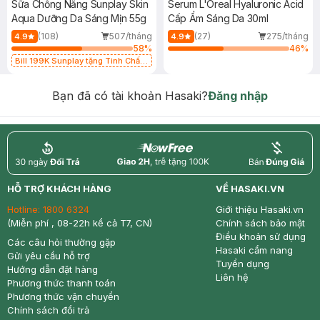
Sữa Chống Nắng Sunplay Skin
Serum L'Oreal Hyaluronic Acid
Aqua Dưỡng Da Sáng Mịn 55g
Cấp Ẩm Sáng Da 30ml
(108)
507/tháng
(27)
275/tháng
4.9
4.9
58
%
46
%
Bill 199K Sunplay tặng Tinh Chất
Chống Nắng 7g trị giá 30K (SL có
hạn)
Bạn đã có tài khoản Hasaki?
Đăng nhập
return
nowfree
price
HỖ TRỢ KHÁCH HÀNG
VỀ HASAKI.VN
Hotline:
1800 6324
Giới thiệu Hasaki.vn
(Miễn phí , 08-22h kể cả T7, CN)
Chính sách bảo mật
Điều khoản sử dụng
Các câu hỏi thường gặp
Hasaki cẩm nang
Gửi yêu cầu hỗ trợ
Tuyển dụng
Hướng dẫn đặt hàng
Liên hệ
Phương thức thanh toán
Phương thức vận chuyển
Chính sách đổi trả