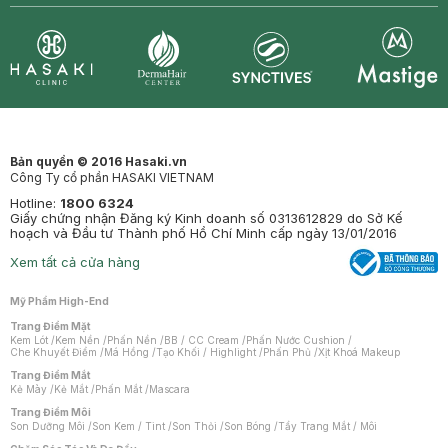
Synctives
Clinic
Dermahair
Mastige
Bản quyền © 2016 Hasaki.vn
Công Ty cổ phần HASAKI VIETNAM
Hotline:
1800 6324
Giấy chứng nhận Đăng ký Kinh doanh số 0313612829 do Sở Kế
hoạch và Đầu tư Thành phố Hồ Chí Minh cấp ngày 13/01/2016
Xem tất cả cửa hàng
Mỹ Phẩm High-End
Trang Điểm Mặt
Kem Lót
/
Kem Nền
/
Phấn Nền
/
BB / CC Cream
/
Phấn Nước Cushion
/
Che Khuyết Điểm
/
Má Hồng
/
Tạo Khối / Highlight
/
Phấn Phủ
/
Xịt Khoá Makeup
Trang Điểm Mắt
Kẻ Mày
/
Kẻ Mắt
/
Phấn Mắt
/
Mascara
Trang Điểm Môi
Son Dưỡng Môi
/
Son Kem / Tint
/
Son Thỏi
/
Son Bóng
/
Tẩy Trang Mắt / Môi