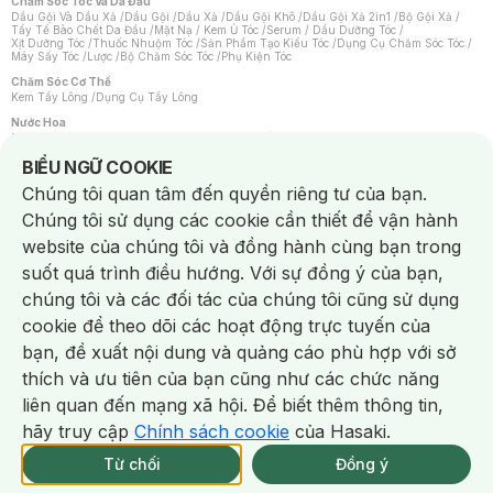
Chăm Sóc Tóc Và Da Đầu
Dầu Gội Và Dầu Xả
/
Dầu Gội
/
Dầu Xả
/
Dầu Gội Khô
/
Dầu Gội Xả 2in1
/
Bộ Gội Xả
/
Tẩy Tế Bào Chết Da Đầu
/
Mặt Nạ / Kem Ủ Tóc
/
Serum / Dầu Dưỡng Tóc
/
Xịt Dưỡng Tóc
/
Thuốc Nhuộm Tóc
/
Sản Phẩm Tạo Kiểu Tóc
/
Dụng Cụ Chăm Sóc Tóc
/
Máy Sấy Tóc
/
Lược
/
Bộ Chăm Sóc Tóc
/
Phụ Kiện Tóc
Chăm Sóc Cơ Thể
Kem Tẩy Lông
/
Dụng Cụ Tẩy Lông
Nước Hoa
Nước Hoa Nữ
/
Nước Hoa Nam
/
Nước Hoa Cao Cấp
/
Xịt Thơm Toàn Thân
/
Nước Hoa Vùng Kín
Notice about cookies usage
BIỂU NGỮ COOKIE
Chăm Sóc Cá Nhân
Chúng tôi quan tâm đến quyền riêng tư của bạn.
Chống Muỗi
/
Khẩu Trang
/
Máy Massage
/
Mặt Nạ Xông Hơi
/
Nước Rửa Tay
/
Sản Phẩm Chăm Sóc Khác
/
Bàn Chải Đánh Răng
/
Bàn Chải Điện
/
Chúng tôi sử dụng các cookie cần thiết để vận hành
Hỗ Trợ Trắng Răng
/
Kem Đánh Răng
/
Máy Tăm Nước
/
Nước Súc Miệng
/
Tăm / Chỉ Nha Khoa
/
Xịt Thơm Miệng
/
Dung Dịch Vệ Sinh
/
Dưỡng Vùng Kín
/
website của chúng tôi và đồng hành cùng bạn trong
Khăn Ướt Vệ Sinh Vùng Kín
/
Băng Vệ Sinh
/
Tampon
/
Bọt Cạo Râu
/
Dao Cạo Râu
/
Máy Cạo Râu
suốt quá trình điều hướng. Với sự đồng ý của bạn,
Vấn Đề Về Da
chúng tôi và các đối tác của chúng tôi cũng sử dụng
Da Dầu / Lỗ Chân Lông To
/
Da Khô / Mất Nước
/
Da Lão Hóa
/
Da Mụn
/
Da Nhạy Cảm / Kích Ứng
/
Da Xỉn Màu
/
Thâm / Nám / Tàn Nhang
/
cookie để theo dõi các hoạt động trực tuyến của
Quầng Thâm & Bọng Mắt
/
Sẹo
/
Viêm Da Cơ Địa
bạn, đề xuất nội dung và quảng cáo phù hợp với sở
Dụng Cụ / Phụ Kiện Chăm Sóc Da
Chat i
Bông Tẩy Trang
/
Khăn Lau Mặt Khô
/
Dụng Cụ / Máy Rửa Mặt
/
Máy Chăm Sóc Da
/
thích và ưu tiên của bạn cũng như các chức năng
Dụng Cụ Chăm Sóc Khác
liên quan đến mạng xã hội. Để biết thêm thông tin,
hãy truy cập
Chính sách cookie
của Hasaki.
NowFree 2H
Giao Nhanh Miễn Phí 2H
Xem chi tiết
Từ chối
Đồng ý
Mua online
327/337 CN CÒN SP
NowFree 2H trễ tặng 100k