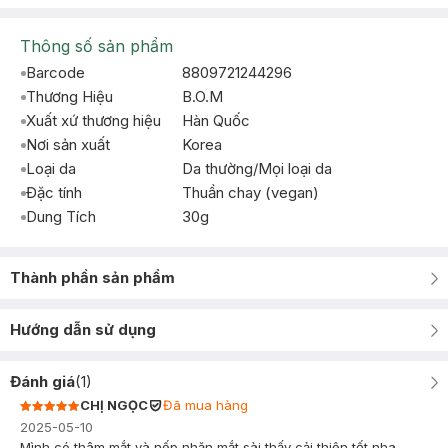
Thông số sản phẩm
Barcode
8809721244296
Thương Hiệu
B.O.M
Xuất xứ thương hiệu
Hàn Quốc
Nơi sản xuất
Korea
Loại da
Da thường/Mọi loại da
Đặc tính
Thuần chay (vegan)
Dung Tích
30g
Thành phần sản phẩm
Hướng dẫn sử dụng
Đánh giá
(
1
)
CHỊ NGỌC
Đã mua hàng
2025-05-10
Mình có thâm mắt và nếp nhăn mắt sài thấy cải thiện tốt nha