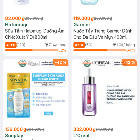
82.000 ₫
119.000 ₫
205.000 ₫
209.000 ₫
Hatomugi
Garnier
Sữa Tắm Hatomugi Dưỡng Ẩm
Nước Tẩy Trang Garnier Dành
Chiết Xuất Ý Dĩ 800ml
Cho Da Dầu Và Mụn 400ml
(Mới)
(123)
714/tháng
(69)
1.0k/tháng
4.9
4.9
52
%
64
%
-
42
%
-
42
%
136.000 ₫
302.000 ₫
234.000 ₫
519.000 ₫
Sunplay
L'Oreal