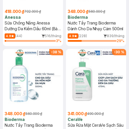
418.000 ₫
348.000 ₫
702.000 ₫
560.000 ₫
Anessa
Bioderma
Sữa Chống Nắng Anessa
Nước Tẩy Trang Bioderma
Dưỡng Da Kiềm Dầu 60ml (Bản
Dành Cho Da Nhạy Cảm 500ml
Mới)
(44)
516/tháng
(228)
839/tháng
4.9
4.9
3
%
29
%
-
38
%
-
30
%
348.000 ₫
341.000 ₫
560.000 ₫
490.000 ₫
Bioderma
CeraVe
Nước Tẩy Trang Bioderma
Sữa Rửa Mặt CeraVe Sạch Sâu