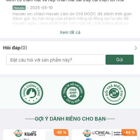
-
2025-05-10
Hasaki
Hasaki xin chào! Hasaki cảm ơn CHỊ NGỌC đã dành thời gian
đánh giá. Sự hài lòng của khách hàng là động lực to lớn để
Hasaki ngày càng phát triển hơn nữa về chất lượng dịch vụ.
Cảm ơn bạn đã tin tưởng và mua sắm tại Hasaki!
Xem tất cả
Hỏi đáp
(
0
)
Gửi
GỢI Ý DÀNH RIÊNG CHO BẠN
-
55
%
-
44
%