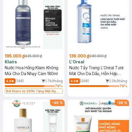
195.000 ₫
139.000 ₫
435.000 ₫
249.000 ₫
Klairs
L'Oreal
Nước Hoa Hồng Klairs Không
Nước Tẩy Trang L'Oreal Tươi
Mùi Cho Da Nhạy Cảm 180ml
Mát Cho Da Dầu, Hỗn Hợp
400ml
(148)
1.7k/tháng
(298)
2.0k/tháng
4.8
4.8
79
%
79
%
Bill Klairs từ 299k Tặng Mặt Nạ
Làm Dịu Da & Kiểm Soát Dầu Nhờn
25ml (SL Có Hạn)
-
48
%
-
38
%