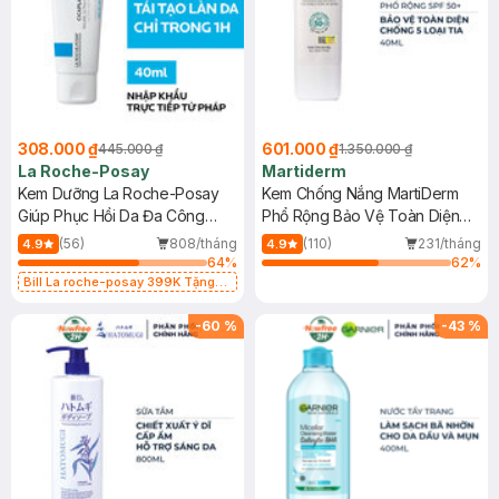
308.000 ₫
601.000 ₫
445.000 ₫
1.350.000 ₫
La Roche-Posay
Martiderm
Kem Dưỡng La Roche-Posay
Kem Chống Nắng MartiDerm
Giúp Phục Hồi Da Đa Công
Phổ Rộng Bảo Vệ Toàn Diện
Dụng 40ml
40ml
(56)
808/tháng
(110)
231/tháng
4.9
4.9
64
%
62
%
Bill La roche-posay 399K Tặng
Gel rửa mặt da dầu nhạy cảm 50ml
(SL có hạn)
-
60
%
-
43
%