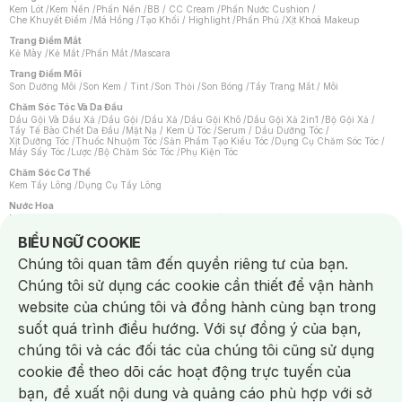
Kem Lót
/
Kem Nền
/
Phấn Nền
/
BB / CC Cream
/
Phấn Nước Cushion
/
Che Khuyết Điểm
/
Má Hồng
/
Tạo Khối / Highlight
/
Phấn Phủ
/
Xịt Khoá Makeup
Trang Điểm Mắt
Kẻ Mày
/
Kẻ Mắt
/
Phấn Mắt
/
Mascara
Trang Điểm Môi
Son Dưỡng Môi
/
Son Kem / Tint
/
Son Thỏi
/
Son Bóng
/
Tẩy Trang Mắt / Môi
Chăm Sóc Tóc Và Da Đầu
Dầu Gội Và Dầu Xả
/
Dầu Gội
/
Dầu Xả
/
Dầu Gội Khô
/
Dầu Gội Xả 2in1
/
Bộ Gội Xả
/
Tẩy Tế Bào Chết Da Đầu
/
Mặt Nạ / Kem Ủ Tóc
/
Serum / Dầu Dưỡng Tóc
/
Xịt Dưỡng Tóc
/
Thuốc Nhuộm Tóc
/
Sản Phẩm Tạo Kiểu Tóc
/
Dụng Cụ Chăm Sóc Tóc
/
Máy Sấy Tóc
/
Lược
/
Bộ Chăm Sóc Tóc
/
Phụ Kiện Tóc
Chăm Sóc Cơ Thể
Kem Tẩy Lông
/
Dụng Cụ Tẩy Lông
Nước Hoa
Nước Hoa Nữ
/
Nước Hoa Nam
/
Nước Hoa Cao Cấp
/
Xịt Thơm Toàn Thân
/
Nước Hoa Vùng Kín
Notice about cookies usage
BIỂU NGỮ COOKIE
Chăm Sóc Cá Nhân
Chúng tôi quan tâm đến quyền riêng tư của bạn.
Chống Muỗi
/
Khẩu Trang
/
Máy Massage
/
Mặt Nạ Xông Hơi
/
Nước Rửa Tay
/
Sản Phẩm Chăm Sóc Khác
/
Bàn Chải Đánh Răng
/
Bàn Chải Điện
/
Chúng tôi sử dụng các cookie cần thiết để vận hành
Hỗ Trợ Trắng Răng
/
Kem Đánh Răng
/
Máy Tăm Nước
/
Nước Súc Miệng
/
Tăm / Chỉ Nha Khoa
/
Xịt Thơm Miệng
/
Dung Dịch Vệ Sinh
/
Dưỡng Vùng Kín
/
website của chúng tôi và đồng hành cùng bạn trong
Khăn Ướt Vệ Sinh Vùng Kín
/
Băng Vệ Sinh
/
Tampon
/
Bọt Cạo Râu
/
Dao Cạo Râu
/
Máy Cạo Râu
suốt quá trình điều hướng. Với sự đồng ý của bạn,
Vấn Đề Về Da
chúng tôi và các đối tác của chúng tôi cũng sử dụng
Da Dầu / Lỗ Chân Lông To
/
Da Khô / Mất Nước
/
Da Lão Hóa
/
Da Mụn
/
Da Nhạy Cảm / Kích Ứng
/
Da Xỉn Màu
/
Thâm / Nám / Tàn Nhang
/
cookie để theo dõi các hoạt động trực tuyến của
Quầng Thâm & Bọng Mắt
/
Sẹo
/
Viêm Da Cơ Địa
bạn, đề xuất nội dung và quảng cáo phù hợp với sở
Dụng Cụ / Phụ Kiện Chăm Sóc Da