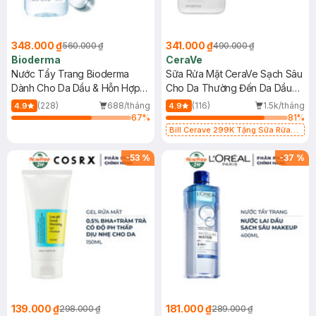
348.000 ₫
341.000 ₫
560.000 ₫
490.000 ₫
Bioderma
CeraVe
Nước Tẩy Trang Bioderma
Sữa Rửa Mặt CeraVe Sạch Sâu
Dành Cho Da Dầu & Hỗn Hợp
Cho Da Thường Đến Da Dầu
500ml
473ml
(228)
688/tháng
(116)
1.5k/tháng
4.9
4.9
67
%
81
%
Bill Cerave 299K Tặng Sữa Rửa
Mặt Cerave 30ml (SL có hạn)
-
53
%
-
37
%
139.000 ₫
181.000 ₫
298.000 ₫
289.000 ₫