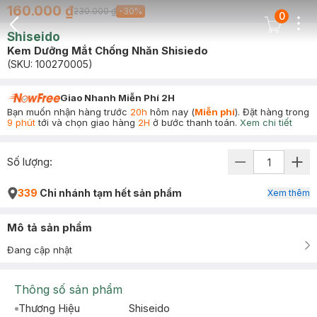
160.000 ₫
230.000 ₫
-
30
%
0
Dots
Cart Icon
Shiseido
Back Icon
Kem Dưỡng Mắt Chống Nhăn Shisiedo
(SKU:
100270005
)
Giao Nhanh Miễn Phí 2H
Bạn muốn nhận hàng trước
20h
hôm nay (
Miễn phí
). Đặt hàng trong
9 phút
tới và chọn giao hàng
2H
ở bước thanh toán.
Xem chi tiết
Số lượng:
339
Chi nhánh tạm hết sản phẩm
Xem thêm
Mô tả sản phẩm
Đang cập nhật
Thông số sản phẩm
Thương Hiệu
Shiseido