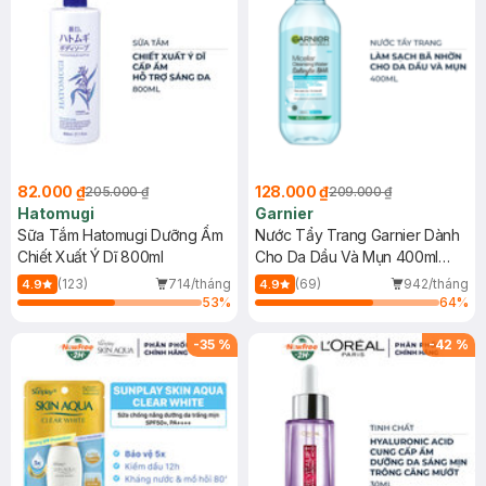
82.000 ₫
128.000 ₫
205.000 ₫
209.000 ₫
Hatomugi
Garnier
Sữa Tắm Hatomugi Dưỡng Ẩm
Nước Tẩy Trang Garnier Dành
Chiết Xuất Ý Dĩ 800ml
Cho Da Dầu Và Mụn 400ml
(Mới)
(123)
714/tháng
(69)
942/tháng
4.9
4.9
53
%
64
%
-
35
%
-
42
%