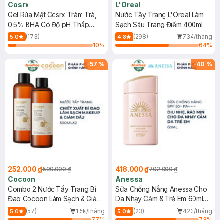
Cosrx
L'Oreal
Gel Rửa Mặt Cosrx Tràm Trà,
Nước Tẩy Trang L'Oreal Làm
0.5% BHA Có Độ pH Thấp
Sạch Sâu Trang Điểm 400ml
150ml
(173)
(298)
734/tháng
5.0
4.8
10
%
64
%
-
57
%
-
40
%
252.000 ₫
418.000 ₫
590.000 ₫
702.000 ₫
Cocoon
Anessa
Combo 2 Nước Tẩy Trang Bí
Sữa Chống Nắng Anessa Cho
Đao Cocoon Làm Sạch & Giảm
Da Nhạy Cảm & Trẻ Em 60ml
Dầu 500ml
(Mới)
(57)
1.5k/tháng
(23)
423/tháng
5.0
5.0
77
%
73
%