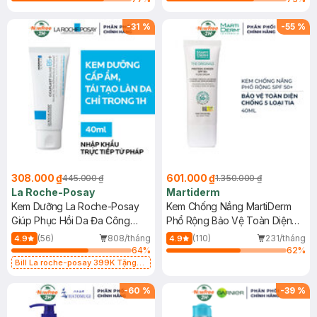
-
31
%
-
55
%
308.000 ₫
601.000 ₫
445.000 ₫
1.350.000 ₫
La Roche-Posay
Martiderm
Kem Dưỡng La Roche-Posay
Kem Chống Nắng MartiDerm
Giúp Phục Hồi Da Đa Công
Phổ Rộng Bảo Vệ Toàn Diện
Dụng 40ml
40ml
(56)
808/tháng
(110)
231/tháng
4.9
4.9
64
%
62
%
Bill La roche-posay 399K Tặng
Gel rửa mặt da dầu nhạy cảm 50ml
(SL có hạn)
-
60
%
-
39
%