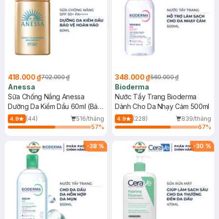
418.000 ₫
348.000 ₫
702.000 ₫
560.000 ₫
Anessa
Bioderma
Sữa Chống Nắng Anessa
Nước Tẩy Trang Bioderma
Dưỡng Da Kiềm Dầu 60ml (Bản
Dành Cho Da Nhạy Cảm 500ml
Mới)
(44)
516/tháng
(228)
839/tháng
4.9
4.9
57
%
67
%
-
38
%
-
30
%