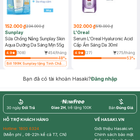
152.000 ₫
302.000 ₫
234.000 ₫
519.000 ₫
Sunplay
L'Oreal
Sữa Chống Nắng Sunplay Skin
Serum L'Oreal Hyaluronic Acid
Aqua Dưỡng Da Sáng Mịn 55g
Cấp Ẩm Sáng Da 30ml
(108)
454/tháng
(27)
275/tháng
4.9
4.9
48
%
53
%
Bill 199K Sunplay tặng Tinh Chất
Chống Nắng 7g trị giá 30K (SL có
hạn)
Bạn đã có tài khoản Hasaki?
Đăng nhập
return
nowfree
price
HỖ TRỢ KHÁCH HÀNG
VỀ HASAKI.VN
Hotline:
1800 6324
Giới thiệu Hasaki.vn
(Miễn phí , 08-22h kể cả T7, CN)
Chính sách bảo mật