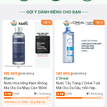
GỢI Ý DÀNH RIÊNG CHO BẠN
-
55
%
-
43
%
195.000 ₫
143.000 ₫
435.000 ₫
249.000 ₫
Klairs
L'Oreal
Nước Hoa Hồng Klairs Không
Nước Tẩy Trang L'Oreal Tươi
Mùi Cho Da Nhạy Cảm 180ml
Mát Cho Da Dầu, Hỗn Hợp
400ml
(148)
1.7k/tháng
(298)
1.9k/tháng
4.8
4.8
18
%
64
%
Bill Klairs từ 299k Tặng Mặt Nạ
Làm Dịu Da & Kiểm Soát Dầu Nhờn