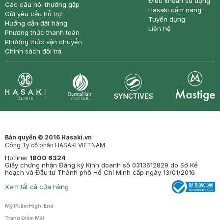
Điều khoản sử dụng
Các câu hỏi thường gặp
Hasaki cẩm nang
Gửi yêu cầu hỗ trợ
Tuyển dụng
Hướng dẫn đặt hàng
Liên hệ
Phương thức thanh toán
Phương thức vận chuyển
Chính sách đổi trả
Synctives
Clinic
Dermahair
Mastige
Bản quyền © 2016 Hasaki.vn
Công Ty cổ phần HASAKI VIETNAM
Hotline:
1800 6324
Giấy chứng nhận Đăng ký Kinh doanh số 0313612829 do Sở Kế
hoạch và Đầu tư Thành phố Hồ Chí Minh cấp ngày 13/01/2016
Xem tất cả cửa hàng
Mỹ Phẩm High-End
Trang Điểm Mặt