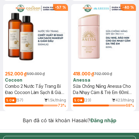
-
57
%
-
40
%
252.000 ₫
418.000 ₫
590.000 ₫
702.000 ₫
Cocoon
Anessa
Combo 2 Nước Tẩy Trang Bí
Sữa Chống Nắng Anessa Cho
Đao Cocoon Làm Sạch & Giảm
Da Nhạy Cảm & Trẻ Em 60ml
Dầu 500ml
(Mới)
(57)
1.5k/tháng
(23)
423/tháng
5.0
5.0
73
%
68
%
Bạn đã có tài khoản Hasaki?
Đăng nhập