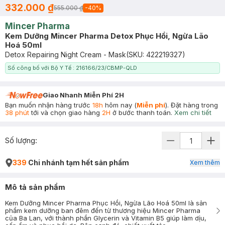
332.000 ₫
555.000 ₫
-
40
%
Mincer Pharma
Kem Dưỡng Mincer Pharma Detox Phục Hồi, Ngừa Lão
Hoá 50ml
Detox Repairing Night Cream - Mask
(SKU:
422219327
)
Số công bố với Bộ Y Tế : 216166/23/CBMP-QLD
Giao Nhanh Miễn Phí 2H
Bạn muốn nhận hàng trước
18h
hôm nay (
Miễn phí
). Đặt hàng trong
38 phút
tới và chọn giao hàng
2H
ở bước thanh toán.
Xem chi tiết
Số lượng:
339
Chi nhánh tạm hết sản phẩm
Xem thêm
Mô tả sản phẩm
Kem Dưỡng Mincer Pharma Phục Hồi, Ngừa Lão Hoá 50ml là sản
phẩm kem dưỡng ban đêm đến từ thương hiệu Mincer Pharma
của Ba Lan, với thành phần Glycerin và Vitamin B5 giúp làm dịu,