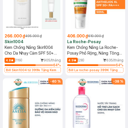
266.000 ₫
406.000 ₫
495.000 ₫
610.000 ₫
Skin1004
La Roche-Posay
Kem Chống Nắng Skin1004
Kem Chống Nắng La Roche-
Cho Da Nhạy Cảm SPF 50+
Posay Phổ Rộng, Nâng Tông
50ml
Kiềm Dầu 50ml
(119)
905/tháng
(28)
635/tháng
4.8
4.9
64
%
64
%
Bill Skin1004 từ 399k Tặng Kem
Bill La roche-posay 399K Tặng
Chống Nắng Cho Da Nhạy Cảm
Gel rửa mặt da dầu nhạy cảm 50ml
SPF 50+ 20ml (SL Có Hạn)
(SL có hạn)
-
40
%
-
38
%