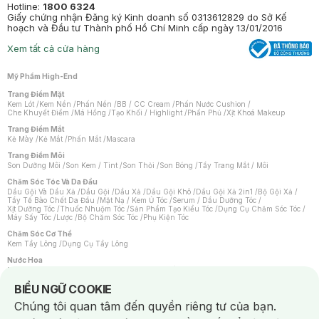
Hotline:
1800 6324
Giấy chứng nhận Đăng ký Kinh doanh số 0313612829 do Sở Kế
hoạch và Đầu tư Thành phố Hồ Chí Minh cấp ngày 13/01/2016
Xem tất cả cửa hàng
Mỹ Phẩm High-End
Trang Điểm Mặt
Kem Lót
/
Kem Nền
/
Phấn Nền
/
BB / CC Cream
/
Phấn Nước Cushion
/
Che Khuyết Điểm
/
Má Hồng
/
Tạo Khối / Highlight
/
Phấn Phủ
/
Xịt Khoá Makeup
Trang Điểm Mắt
Kẻ Mày
/
Kẻ Mắt
/
Phấn Mắt
/
Mascara
Trang Điểm Môi
Son Dưỡng Môi
/
Son Kem / Tint
/
Son Thỏi
/
Son Bóng
/
Tẩy Trang Mắt / Môi
Chăm Sóc Tóc Và Da Đầu
Dầu Gội Và Dầu Xả
/
Dầu Gội
/
Dầu Xả
/
Dầu Gội Khô
/
Dầu Gội Xả 2in1
/
Bộ Gội Xả
/
Tẩy Tế Bào Chết Da Đầu
/
Mặt Nạ / Kem Ủ Tóc
/
Serum / Dầu Dưỡng Tóc
/
Xịt Dưỡng Tóc
/
Thuốc Nhuộm Tóc
/
Sản Phẩm Tạo Kiểu Tóc
/
Dụng Cụ Chăm Sóc Tóc
/
Máy Sấy Tóc
/
Lược
/
Bộ Chăm Sóc Tóc
/
Phụ Kiện Tóc
Chăm Sóc Cơ Thể
Kem Tẩy Lông
/
Dụng Cụ Tẩy Lông
Nước Hoa
Nước Hoa Nữ
/
Nước Hoa Nam
/
Nước Hoa Cao Cấp
/
Xịt Thơm Toàn Thân
/
Nước Hoa Vùng Kín
Notice about cookies usage
BIỂU NGỮ COOKIE
Chăm Sóc Cá Nhân
Chúng tôi quan tâm đến quyền riêng tư của bạn.
Chống Muỗi
/
Khẩu Trang
/
Máy Massage
/
Mặt Nạ Xông Hơi
/
Nước Rửa Tay
/
Sản Phẩm Chăm Sóc Khác
/
Bàn Chải Đánh Răng
/
Bàn Chải Điện
/