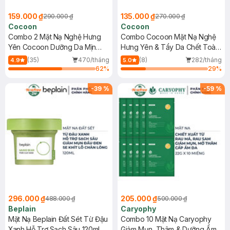
159.000 ₫
135.000 ₫
290.000 ₫
270.000 ₫
Cocoon
Cocoon
Combo 2 Mặt Nạ Nghệ Hưng
Combo Cocoon Mặt Nạ Nghệ
Yên Cocoon Dưỡng Da Mịn
Hưng Yên & Tẩy Da Chết Toàn
Màng 30ml
Thân Cà Phê Đắk Lắk
(35)
470/tháng
(8)
282/tháng
4.9
5.0
30ml+200ml
62
%
29
%
-
39
%
-
59
%
296.000 ₫
205.000 ₫
488.000 ₫
500.000 ₫
Beplain
Caryophy
Mặt Nạ Beplain Đất Sét Từ Đậu
Combo 10 Mặt Nạ Caryophy
Xanh Hỗ Trợ Sạch Sâu 120ml
Giảm Mụn, Thâm & Dưỡng Ẩm