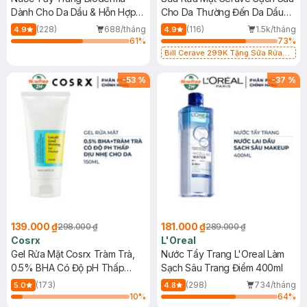
Dành Cho Da Dầu & Hỗn Hợp
Cho Da Thường Đến Da Dầu
500ml
473ml
(228)
688/tháng
(116)
1.5k/tháng
4.9
4.9
61
%
73
%
Bill Cerave 299K Tặng Sữa Rửa
Mặt Cerave 30ml (SL có hạn)
-
53
%
-
37
%
139.000 ₫
181.000 ₫
298.000 ₫
289.000 ₫
Cosrx
L'Oreal
Gel Rửa Mặt Cosrx Tràm Trà,
Nước Tẩy Trang L'Oreal Làm
0.5% BHA Có Độ pH Thấp
Sạch Sâu Trang Điểm 400ml
150ml
(173)
(298)
734/tháng
5.0
4.8
10
%
64
%