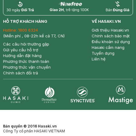
return
nowfree
price
HỖ TRỢ KHÁCH HÀNG
VỀ HASAKI.VN
Hotline:
1800 6324
Giới thiệu Hasaki.vn
(Miễn phí , 08-22h kể cả T7, CN)
Chính sách bảo mật
Điều khoản sử dụng
Các câu hỏi thường gặp
Hasaki cẩm nang
Gửi yêu cầu hỗ trợ
Tuyển dụng
Hướng dẫn đặt hàng
Liên hệ
Phương thức thanh toán
Phương thức vận chuyển
Chính sách đổi trả
Synctives
Clinic
Dermahair
Mastige
Bản quyền © 2016 Hasaki.vn
Công Ty cổ phần HASAKI VIETNAM