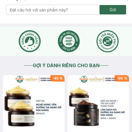
Gửi
GỢI Ý DÀNH RIÊNG CHO BẠN
-
45
%
-
50
%