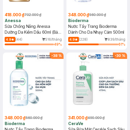
418.000 ₫
348.000 ₫
702.000 ₫
560.000 ₫
Anessa
Bioderma
Sữa Chống Nắng Anessa
Nước Tẩy Trang Bioderma
Dưỡng Da Kiềm Dầu 60ml (Bản
Dành Cho Da Nhạy Cảm 500ml
Mới)
(44)
516/tháng
(228)
839/tháng
4.9
4.9
49
%
61
%
-
38
%
-
30
%
348.000 ₫
341.000 ₫
560.000 ₫
490.000 ₫
Bioderma
CeraVe
Nước Tẩy Trang Bioderma
Sữa Rửa Mặt CeraVe Sạch Sâu