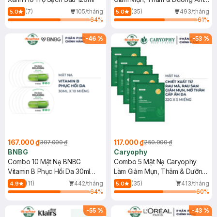
Da 22g
(7)
105/tháng
(35)
493/tháng
5.0
5.0
64
%
61
%
-
46
%
-
53
%
167.000 ₫
117.000 ₫
307.000 ₫
250.000 ₫
BNBG
Caryophy
Combo 10 Mặt Nạ BNBG
Combo 5 Mặt Nạ Caryophy
Vitamin B Phục Hồi Da 30ml
Làm Giảm Mụn, Thâm & Dưỡng
(Mới)
Ẩm Da 22g
(11)
442/tháng
(35)
413/tháng
4.9
5.0
64
%
60
%
-
55
%
-
43
%