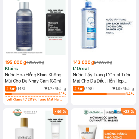
195.000 ₫
143.000 ₫
435.000 ₫
249.000 ₫
Klairs
L'Oreal
Nước Hoa Hồng Klairs Không
Nước Tẩy Trang L'Oreal Tươi
Mùi Cho Da Nhạy Cảm 180ml
Mát Cho Da Dầu, Hỗn Hợp
400ml
(148)
1.7k/tháng
(298)
1.9k/tháng
4.8
4.8
13
%
64
%
Bill Klairs từ 299k Tặng Mặt Nạ
Làm Dịu Da & Kiểm Soát Dầu Nhờn
25ml (SL Có Hạn)
-
46
%
-
33
%