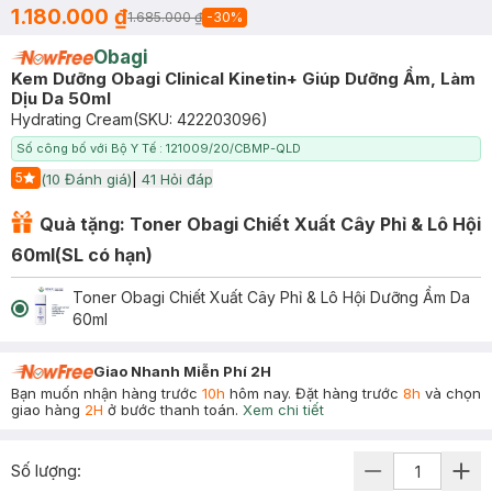
1.180.000 ₫
1.685.000 ₫
-
30
%
Obagi
Kem Dưỡng Obagi Clinical Kinetin+ Giúp Dưỡng Ẩm, Làm
Dịu Da 50ml
Hydrating Cream
(SKU:
422203096
)
Số công bố với Bộ Y Tế : 121009/20/CBMP-QLD
5
(
10
Đánh giá)
|
41
Hỏi đáp
Start Icon
Quà tặng: Toner Obagi Chiết Xuất Cây Phỉ & Lô Hội
60ml(SL có hạn)
Toner Obagi Chiết Xuất Cây Phỉ & Lô Hội Dưỡng Ẩm Da
60ml
Giao Nhanh Miễn Phí 2H
Bạn muốn nhận hàng trước
10h
hôm nay. Đặt hàng trước
8h
và chọn
giao hàng
2H
ở bước thanh toán.
Xem chi tiết
Số lượng: