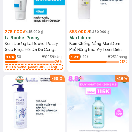
278.000 ₫
553.000 ₫
445.000 ₫
1.350.000 ₫
La Roche-Posay
Martiderm
Kem Dưỡng La Roche-Posay
Kem Chống Nắng MartiDerm
Giúp Phục Hồi Da Đa Công
Phổ Rộng Bảo Vệ Toàn Diện
Dụng 40ml
40ml
(56)
895/tháng
(110)
251/tháng
4.9
4.9
26
%
75
%
Bill La roche-posay 399K Tặng
Gel rửa mặt da dầu nhạy cảm 50ml
(SL có hạn)
-
60
%
-
49
%