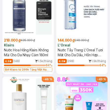
218.000 ₫
144.000 ₫
435.000 ₫
249.000 ₫
Klairs
L'Oreal
Nước Hoa Hồng Klairs Không
Nước Tẩy Trang L'Oreal Tươi
Mùi Cho Da Nhạy Cảm 180ml
Mát Cho Da Dầu, Hỗn Hợp
400ml
(148)
1.5k/tháng
(298)
1.9k/tháng
4.8
4.8
64
%
64
%
Bill Klairs từ 299k Tặng Mặt Nạ
Làm Dịu Da & Kiểm Soát Dầu Nhờn
25ml (SL Có Hạn)
-
46
%
-
43
%