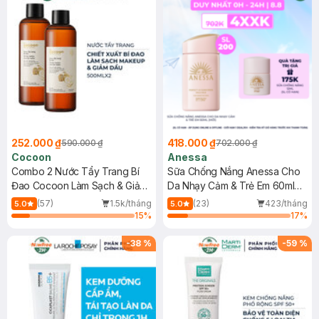
252.000 ₫
418.000 ₫
590.000 ₫
702.000 ₫
Cocoon
Anessa
Combo 2 Nước Tẩy Trang Bí
Sữa Chống Nắng Anessa Cho
Đao Cocoon Làm Sạch & Giảm
Da Nhạy Cảm & Trẻ Em 60ml
Dầu 500ml
(Mới)
(57)
1.5k/tháng
(23)
423/tháng
5.0
5.0
15
%
17
%
-
38
%
-
59
%