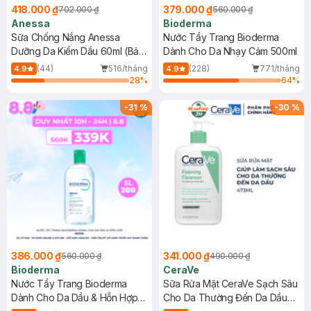
418.000 ₫
379.000 ₫
702.000 ₫
560.000 ₫
Anessa
Bioderma
Sữa Chống Nắng Anessa
Nước Tẩy Trang Bioderma
Dưỡng Da Kiềm Dầu 60ml (Bản
Dành Cho Da Nhạy Cảm 500ml
Mới)
(44)
516/tháng
(228)
771/tháng
4.9
4.9
28
%
64
%
-
31
%
-
30
%
386.000 ₫
341.000 ₫
560.000 ₫
490.000 ₫
Bioderma
CeraVe
Nước Tẩy Trang Bioderma
Sữa Rửa Mặt CeraVe Sạch Sâu
Dành Cho Da Dầu & Hỗn Hợp
Cho Da Thường Đến Da Dầu