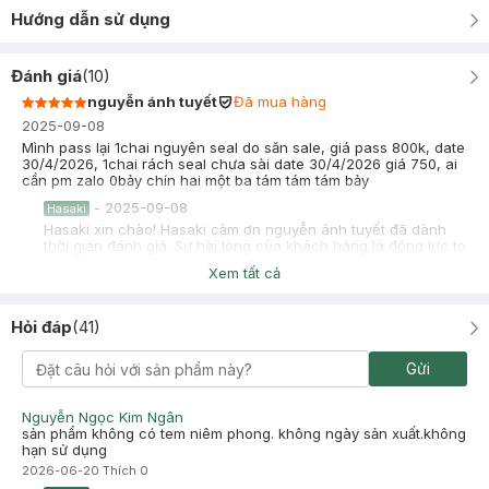
Hướng dẫn sử dụng
Đánh giá
(
10
)
nguyễn ánh tuyết
Đã mua hàng
2025-09-08
Mình pass lại 1chai nguyên seal do săn sale, giá pass 800k, date
30/4/2026, 1chai rách seal chưa sài date 30/4/2026 giá 750, ai
cần pm zalo 0bảy chín hai một ba tám tám tám bảy
-
2025-09-08
Hasaki
Hasaki xin chào! Hasaki cảm ơn nguyễn ánh tuyết đã dành
thời gian đánh giá. Sự hài lòng của khách hàng là động lực to
lớn để Hasaki ngày càng phát triển hơn nữa về chất lượng
Xem tất cả
dịch vụ. Cảm ơn bạn đã tin tưởng và mua sắm tại Hasaki!
Khanh Phy Nguyen
Đã mua hàng
Hỏi đáp
(
41
)
2025-08-12
Mình pass chai nguyên seal do săn sale, giá 800k ở Tphcm. Zalo
Gửi
không chín không tám chín năm bảy năm chín hai nhé
-
2025-08-12
Hasaki
Nguyễn Ngọc Kim Ngân
Hasaki xin chào! Hasaki cảm ơn Khanh Phy Nguyen đã dành
sản phẩm không có tem niêm phong. không ngày sản xuất.không
thời gian đánh giá. Sự hài lòng của khách hàng là động lực to
hạn sử dụng
lớn để Hasaki ngày càng phát triển hơn nữa về chất lượng
2026-06-20
Thích
0
dịch vụ. Cảm ơn bạn đã tin tưởng và mua sắm tại Hasaki!