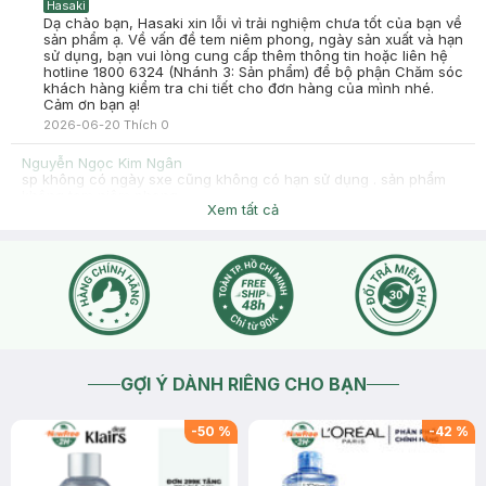
Hasaki
Dạ chào bạn, Hasaki xin lỗi vì trải nghiệm chưa tốt của bạn về
sản phẩm ạ. Về vấn đề tem niêm phong, ngày sản xuất và hạn
sử dụng, bạn vui lòng cung cấp thêm thông tin hoặc liên hệ
hotline 1800 6324 (Nhánh 3: Sản phẩm) để bộ phận Chăm sóc
khách hàng kiểm tra chi tiết cho đơn hàng của mình nhé.
Cảm ơn bạn ạ!
2026-06-20
Thích
0
Nguyễn Ngọc Kim Ngân
sp không có ngày sxe cũng không có hạn sử dụng . sản phẩm
không tem niêm phong
Xem tất cả
2026-06-20
Thích
0
Hasaki
Dạ chào bạn, cảm ơn bạn đã quan tâm đến sản phẩm của
Hasaki ạ. Về vấn đề bạn gặp phải, bạn vui lòng cung cấp
thêm thông tin hoặc hình ảnh sản phẩm để Hasaki kiểm tra và
hỗ trợ bạn tốt nhất nhé. Bạn có thể liên hệ hotline 1800 6324
(Nhánh 3: Sản phẩm) hoặc nhắn tin cho Hasaki để được tư
vấn chi tiết hơn ạ.
2026-06-20
Thích
0
GỢI Ý DÀNH RIÊNG CHO BẠN
-
50
%
-
42
%