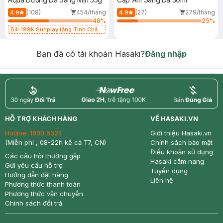
(108)
454/tháng
(27)
279/tháng
4.9
4.9
48
%
25
%
Bill 199K Sunplay tặng Tinh Chất
Chống Nắng 7g trị giá 30K (SL có
hạn)
Bạn đã có tài khoản Hasaki?
Đăng nhập
return
nowfree
price
HỖ TRỢ KHÁCH HÀNG
VỀ HASAKI.VN
Hotline:
1800 6324
Giới thiệu Hasaki.vn
(Miễn phí , 08-22h kể cả T7, CN)
Chính sách bảo mật
Điều khoản sử dụng
Các câu hỏi thường gặp
Hasaki cẩm nang
Gửi yêu cầu hỗ trợ
Tuyển dụng
Hướng dẫn đặt hàng
Liên hệ
Phương thức thanh toán
Phương thức vận chuyển
Chính sách đổi trả