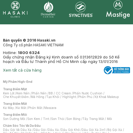
Synctives
Clinic
Dermahair
Mastige
Bản quyền © 2016 Hasaki.vn
Công Ty cổ phần HASAKI VIETNAM
Hotline:
1800 6324
Giấy chứng nhận Đăng ký Kinh doanh số 0313612829 do Sở Kế
hoạch và Đầu tư Thành phố Hồ Chí Minh cấp ngày 13/01/2016
Xem tất cả cửa hàng
Mỹ Phẩm High-End
Trang Điểm Mặt
Kem Lót
/
Kem Nền
/
Phấn Nền
/
BB / CC Cream
/
Phấn Nước Cushion
/
Che Khuyết Điểm
/
Má Hồng
/
Tạo Khối / Highlight
/
Phấn Phủ
/
Xịt Khoá Makeup
Trang Điểm Mắt
Kẻ Mày
/
Kẻ Mắt
/
Phấn Mắt
/
Mascara
Trang Điểm Môi
Son Dưỡng Môi
/
Son Kem / Tint
/
Son Thỏi
/
Son Bóng
/
Tẩy Trang Mắt / Môi
Chăm Sóc Tóc Và Da Đầu
Dầu Gội Và Dầu Xả
/
Dầu Gội
/
Dầu Xả
/
Dầu Gội Khô
/
Dầu Gội Xả 2in1
/
Bộ Gội Xả
/