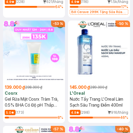
500ml
473ml
(228)
621/tháng
(116)
1.5k/tháng
4.9
4.9
64
%
17
%
Bill Cerave 299K Tặng Sữa Rửa
Mặt Cerave 30ml (SL có hạn)
-
53
%
-
50
%
139.000 ₫
145.000 ₫
298.000 ₫
289.000 ₫
Cosrx
L'Oreal
Gel Rửa Mặt Cosrx Tràm Trà,
Nước Tẩy Trang L'Oreal Làm
0.5% BHA Có Độ pH Thấp
Sạch Sâu Trang Điểm 400ml
150ml
(173)
(298)
916/tháng
5.0
4.8
8
%
46
%
-
57
%
-
40
%