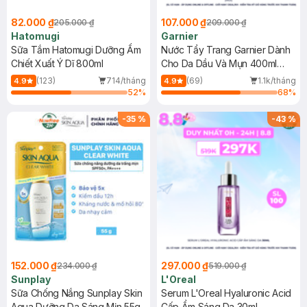
82.000 ₫
107.000 ₫
205.000 ₫
209.000 ₫
Hatomugi
Garnier
Sữa Tắm Hatomugi Dưỡng Ẩm
Nước Tẩy Trang Garnier Dành
Chiết Xuất Ý Dĩ 800ml
Cho Da Dầu Và Mụn 400ml
(Mới)
(123)
714/tháng
(69)
1.1k/tháng
4.9
4.9
52
%
68
%
-
35
%
-
43
%
152.000 ₫
297.000 ₫
234.000 ₫
519.000 ₫
Sunplay
L'Oreal
Sữa Chống Nắng Sunplay Skin
Serum L'Oreal Hyaluronic Acid
Aqua Dưỡng Da Sáng Mịn 55g
Cấp Ẩm Sáng Da 30ml