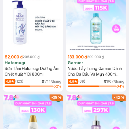
82.000 ₫
133.000 ₫
205.000 ₫
209.000 ₫
Hatomugi
Garnier
Sữa Tắm Hatomugi Dưỡng Ẩm
Nước Tẩy Trang Garnier Dành
Chiết Xuất Ý Dĩ 800ml
Cho Da Dầu Và Mụn 400ml
(Mới)
(123)
714/tháng
(69)
907/tháng
4.9
4.9
52
%
64
%
-
35
%
-
42
%