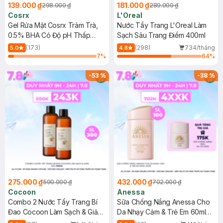
139.000 ₫
181.000 ₫
298.000 ₫
289.000 ₫
Cosrx
L'Oreal
Gel Rửa Mặt Cosrx Tràm Trà,
Nước Tẩy Trang L'Oreal Làm
0.5% BHA Có Độ pH Thấp
Sạch Sâu Trang Điểm 400ml
150ml
(173)
(298)
734/tháng
5.0
4.8
7
%
64
%
-
53
%
-
38
%
275.000 ₫
432.000 ₫
590.000 ₫
702.000 ₫
Cocoon
Anessa
Combo 2 Nước Tẩy Trang Bí
Sữa Chống Nắng Anessa Cho
Đao Cocoon Làm Sạch & Giảm
Da Nhạy Cảm & Trẻ Em 60ml
Dầu 500ml
(Mới)