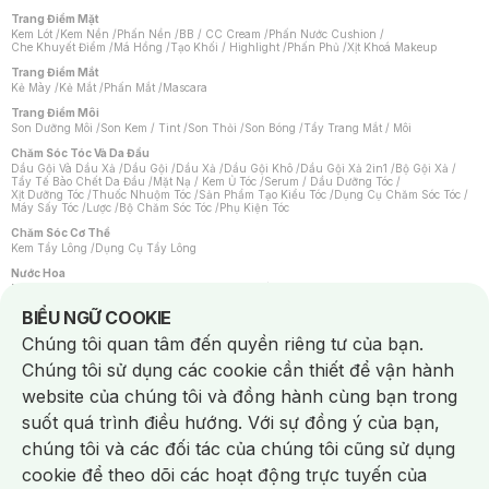
Trang Điểm Mặt
Kem Lót
/
Kem Nền
/
Phấn Nền
/
BB / CC Cream
/
Phấn Nước Cushion
/
Che Khuyết Điểm
/
Má Hồng
/
Tạo Khối / Highlight
/
Phấn Phủ
/
Xịt Khoá Makeup
Trang Điểm Mắt
Kẻ Mày
/
Kẻ Mắt
/
Phấn Mắt
/
Mascara
Trang Điểm Môi
Son Dưỡng Môi
/
Son Kem / Tint
/
Son Thỏi
/
Son Bóng
/
Tẩy Trang Mắt / Môi
Chăm Sóc Tóc Và Da Đầu
Dầu Gội Và Dầu Xả
/
Dầu Gội
/
Dầu Xả
/
Dầu Gội Khô
/
Dầu Gội Xả 2in1
/
Bộ Gội Xả
/
Tẩy Tế Bào Chết Da Đầu
/
Mặt Nạ / Kem Ủ Tóc
/
Serum / Dầu Dưỡng Tóc
/
Xịt Dưỡng Tóc
/
Thuốc Nhuộm Tóc
/
Sản Phẩm Tạo Kiểu Tóc
/
Dụng Cụ Chăm Sóc Tóc
/
Máy Sấy Tóc
/
Lược
/
Bộ Chăm Sóc Tóc
/
Phụ Kiện Tóc
Chăm Sóc Cơ Thể
Kem Tẩy Lông
/
Dụng Cụ Tẩy Lông
Nước Hoa
Nước Hoa Nữ
/
Nước Hoa Nam
/
Nước Hoa Cao Cấp
/
Xịt Thơm Toàn Thân
/
Nước Hoa Vùng Kín
Notice about cookies usage
BIỂU NGỮ COOKIE
Chăm Sóc Cá Nhân
Chúng tôi quan tâm đến quyền riêng tư của bạn.
Chống Muỗi
/
Khẩu Trang
/
Máy Massage
/
Mặt Nạ Xông Hơi
/
Nước Rửa Tay
/
Sản Phẩm Chăm Sóc Khác
/
Bàn Chải Đánh Răng
/
Bàn Chải Điện
/
Chúng tôi sử dụng các cookie cần thiết để vận hành
Hỗ Trợ Trắng Răng
/
Kem Đánh Răng
/
Máy Tăm Nước
/
Nước Súc Miệng
/
Tăm / Chỉ Nha Khoa
/
Xịt Thơm Miệng
/
Dung Dịch Vệ Sinh
/
Dưỡng Vùng Kín
/
website của chúng tôi và đồng hành cùng bạn trong
Khăn Ướt Vệ Sinh Vùng Kín
/
Băng Vệ Sinh
/
Tampon
/
Bọt Cạo Râu
/
Dao Cạo Râu
/
Máy Cạo Râu
suốt quá trình điều hướng. Với sự đồng ý của bạn,
Vấn Đề Về Da
chúng tôi và các đối tác của chúng tôi cũng sử dụng
Da Dầu / Lỗ Chân Lông To
/
Da Khô / Mất Nước
/
Da Lão Hóa
/
Da Mụn
/
Da Nhạy Cảm / Kích Ứng
/
Da Xỉn Màu
/
Thâm / Nám / Tàn Nhang
/
cookie để theo dõi các hoạt động trực tuyến của
Quầng Thâm & Bọng Mắt
/
Sẹo
/
Viêm Da Cơ Địa