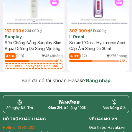
152.000 ₫
302.000 ₫
234.000 ₫
519.000 ₫
Sunplay
L'Oreal
Sữa Chống Nắng Sunplay Skin
Serum L'Oreal Hyaluronic Acid
Aqua Dưỡng Da Sáng Mịn 55g
Cấp Ẩm Sáng Da 30ml
(108)
454/tháng
(27)
275/tháng
4.9
4.9
48
%
46
%
Bill 199K Sunplay tặng Tinh Chất
Chống Nắng 7g trị giá 30K (SL có
hạn)
Bạn đã có tài khoản Hasaki?
Đăng nhập
return
nowfree
price
HỖ TRỢ KHÁCH HÀNG
VỀ HASAKI.VN
Hotline:
1800 6324
Giới thiệu Hasaki.vn