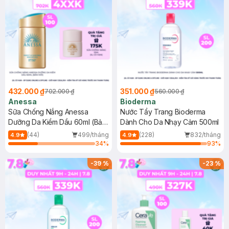
432.000 ₫
351.000 ₫
702.000 ₫
560.000 ₫
Anessa
Bioderma
Sữa Chống Nắng Anessa
Nước Tẩy Trang Bioderma
Dưỡng Da Kiềm Dầu 60ml (Bản
Dành Cho Da Nhạy Cảm 500ml
Mới)
(44)
499/tháng
(228)
832/tháng
4.9
4.9
34
%
93
%
-
39
%
-
23
%