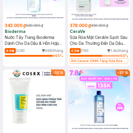
343.000 ₫
378.000 ₫
560.000 ₫
490.000 ₫
Bioderma
CeraVe
Nước Tẩy Trang Bioderma
Sữa Rửa Mặt CeraVe Sạch Sâu
Dành Cho Da Dầu & Hỗn Hợp
Cho Da Thường Đến Da Dầu
500ml
473ml
(228)
698/tháng
(116)
1.4k/tháng
4.9
4.9
95
%
64
%
Bill Cerave 299K Tặng Sữa Rửa
Mặt Cerave 30ml (SL có hạn)
-
53
%
-
37
%