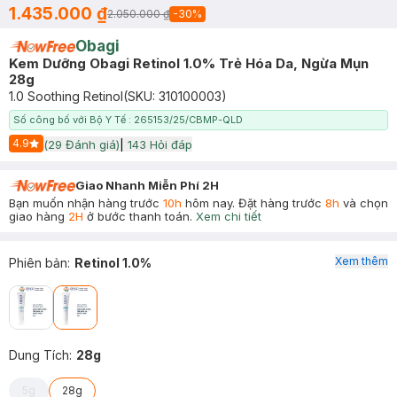
1.435.000 ₫
2.050.000 ₫
-
30
%
Obagi
Kem Dưỡng Obagi Retinol 1.0% Trẻ Hóa Da, Ngừa Mụn
28g
1.0 Soothing Retinol
(SKU:
310100003
)
Số công bố với Bộ Y Tế : 265153/25/CBMP-QLD
4.9
(
29
Đánh giá)
|
143
Hỏi đáp
Start Icon
Giao Nhanh Miễn Phí 2H
Bạn muốn nhận hàng trước
10h
hôm nay. Đặt hàng trước
8h
và chọn
giao hàng
2H
ở bước thanh toán.
Xem chi tiết
Xem thêm
Phiên bản
:
Retinol 1.0%
Dung Tích
:
28g
5g
28g