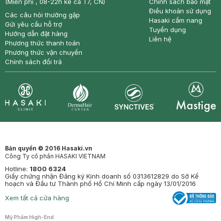
(Miễn phí , 08-22h kể cả T7, CN)
Chính sách bảo mật
Điều khoản sử dụng
Các câu hỏi thường gặp
Hasaki cẩm nang
Gửi yêu cầu hỗ trợ
Tuyển dụng
Hướng dẫn đặt hàng
Liên hệ
Phương thức thanh toán
Phương thức vận chuyển
Chính sách đổi trả
Synctives
Clinic
Dermahair
Mastige
Bản quyền © 2016 Hasaki.vn
Công Ty cổ phần HASAKI VIETNAM
Hotline:
1800 6324
Giấy chứng nhận Đăng ký Kinh doanh số 0313612829 do Sở Kế
hoạch và Đầu tư Thành phố Hồ Chí Minh cấp ngày 13/01/2016
Xem tất cả cửa hàng
Mỹ Phẩm High-End