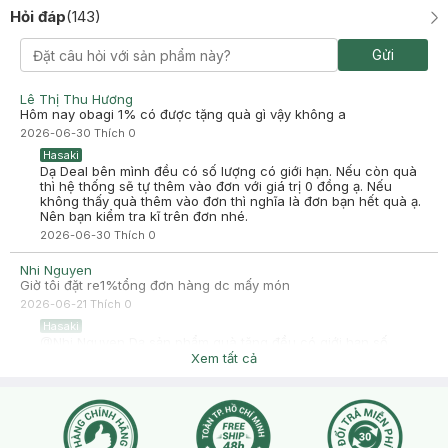
Hỏi đáp
(
143
)
Hạnh Võ
Đã mua hàng
Gửi
2025-10-05
Mình mới mua dùng được 2 lần thôi mình muốn pass lại 900 còn
bill luôn nha
Lê Thị Thu Hương
Lh 0972800017
Hôm nay obagi 1% có được tặng quà gì vậy không a
-
2025-10-05
Hasaki
2026-06-30
Thích
0
Hasaki xin chào! Hasaki cảm ơn Hạnh Võ đã dành thời gian
Hasaki
đánh giá. Sự hài lòng của khách hàng là động lực to lớn để
Dạ Deal bên mình đều có số lượng có giới hạn. Nếu còn quà
Hasaki ngày càng phát triển hơn nữa về chất lượng dịch vụ.
thì hệ thống sẽ tự thêm vào đơn với giá trị 0 đồng ạ. Nếu
Cảm ơn bạn đã tin tưởng và mua sắm tại Hasaki!
không thấy quà thêm vào đơn thì nghĩa là đơn bạn hết quà ạ.
Nên bạn kiểm tra kĩ trên đơn nhé.
2026-06-30
Thích
0
Nhi Nguyen
Giờ tôi đặt re1%tổng đơn hàng dc mấy món
2026-06-21
Thích
0
Hasaki
@Nhi Nguyen Dạ sản phẩm quà tặng đều có giới hạn số
lượng, nếu sản phẩm còn số lượng áp dụng quà tặng thì hệ
Xem tất cả
thống sẽ tự add vào đơn hàng sản phẩm giá trị 0đ ạ, bạn có
thể kiểm tra quà tặng ở mục Tiến Hành Đặt Hàng, bạn kiểm
tra kĩ đơn trước khi nhấn Đặt Hàng.
2026-06-21
Thích
0
Nhi Nguyen