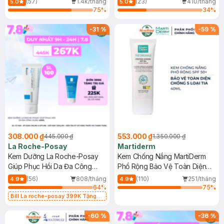
(57)
1.4k/tháng
(23)
410/tháng
5.0
5.0
75
%
34
%
-
31
%
-
59
%
308.000 ₫
553.000 ₫
445.000 ₫
1.350.000 ₫
La Roche-Posay
Martiderm
Kem Dưỡng La Roche-Posay
Kem Chống Nắng MartiDerm
Giúp Phục Hồi Da Đa Công
Phổ Rộng Bảo Vệ Toàn Diện
Dụng 40ml
40ml
(56)
808/tháng
(110)
251/tháng
4.9
4.9
64
%
75
%
Bill La roche-posay 399K Tặng
Gel rửa mặt da dầu nhạy cảm 50ml
(SL có hạn)
-
60
%
-
36
%