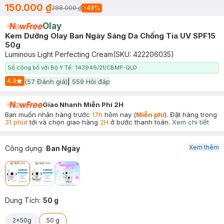
150.000 ₫
288.000 ₫
-
48
%
Olay
Kem Dưỡng Olay Ban Ngày Sáng Da Chống Tia UV SPF15
50g
Luminous Light Perfecting Cream
(SKU:
422206035
)
Số công bố với Bộ Y Tế : 143946/21/CBMP-QLD
4.9
(
57
Đánh giá)
|
559
Hỏi đáp
Start Icon
Giao Nhanh Miễn Phí 2H
Bạn muốn nhận hàng trước
17h
hôm nay (
Miễn phí
). Đặt hàng trong
31 phút
tới và chọn giao hàng
2H
ở bước thanh toán.
Xem chi tiết
Xem thêm
Công dụng
:
Ban Ngày
Dung Tích
:
50 g
2x50g
50 g