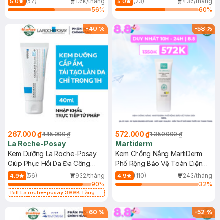
(57)
1.6k/tháng
(23)
436/tháng
5.0
5.0
56
%
60
%
-
40
%
-
58
%
267.000 ₫
572.000 ₫
445.000 ₫
1.350.000 ₫
La Roche-Posay
Martiderm
Kem Dưỡng La Roche-Posay
Kem Chống Nắng MartiDerm
Giúp Phục Hồi Da Đa Công
Phổ Rộng Bảo Vệ Toàn Diện
Dụng 40ml
40ml
(56)
932/tháng
(110)
243/tháng
4.9
4.9
90
%
32
%
Bill La roche-posay 399K Tặng
Gel rửa mặt da dầu nhạy cảm 50ml
(SL có hạn)
-
60
%
-
52
%