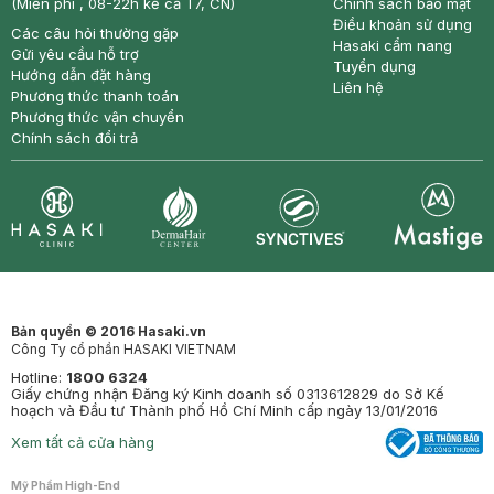
(Miễn phí , 08-22h kể cả T7, CN)
Chính sách bảo mật
Điều khoản sử dụng
Các câu hỏi thường gặp
Hasaki cẩm nang
Gửi yêu cầu hỗ trợ
Tuyển dụng
Hướng dẫn đặt hàng
Liên hệ
Phương thức thanh toán
Phương thức vận chuyển
Chính sách đổi trả
Synctives
Clinic
Dermahair
Mastige
Bản quyền © 2016 Hasaki.vn
Công Ty cổ phần HASAKI VIETNAM
Hotline:
1800 6324
Giấy chứng nhận Đăng ký Kinh doanh số 0313612829 do Sở Kế
hoạch và Đầu tư Thành phố Hồ Chí Minh cấp ngày 13/01/2016
Xem tất cả cửa hàng
Mỹ Phẩm High-End