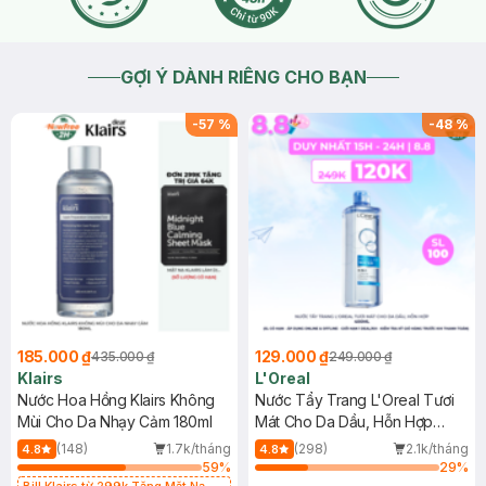
GỢI Ý DÀNH RIÊNG CHO BẠN
-
57
%
-
48
%
185.000 ₫
129.000 ₫
435.000 ₫
249.000 ₫
Klairs
L'Oreal
Nước Hoa Hồng Klairs Không
Nước Tẩy Trang L'Oreal Tươi
Mùi Cho Da Nhạy Cảm 180ml
Mát Cho Da Dầu, Hỗn Hợp
400ml
(148)
1.7k/tháng
(298)
2.1k/tháng
4.8
4.8
59
%
29
%