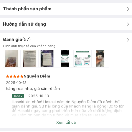
Thành phần sản phẩm
Hướng dẫn sử dụng
Đánh giá
(
57
)
Hình ảnh thực tế của khách hàng
Nguyễn Diễm
2025-10-13
hàng real nha, giá săn rẻ lắm
-
2025-10-13
Hasaki
Hasaki xin chào! Hasaki cảm ơn Nguyễn Diễm đã dành thời
gian đánh giá. Sự hài lòng của khách hàng là động lực to lớn
để Hasaki ngày càng phát triển hơn nữa về chất lượng dịch
vụ. Cảm ơn bạn đã tin tưởng và mua sắm tại Hasaki!
Xem tất cả