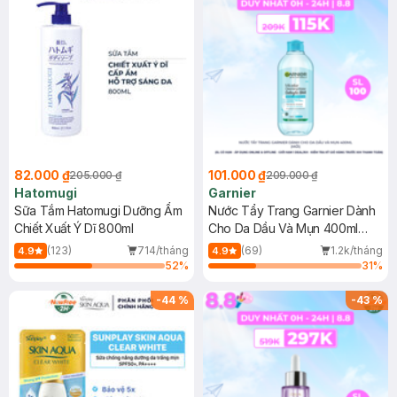
82.000 ₫
101.000 ₫
205.000 ₫
209.000 ₫
Hatomugi
Garnier
Sữa Tắm Hatomugi Dưỡng Ẩm
Nước Tẩy Trang Garnier Dành
Chiết Xuất Ý Dĩ 800ml
Cho Da Dầu Và Mụn 400ml
(Mới)
(123)
714/tháng
(69)
1.2k/tháng
4.9
4.9
52
%
31
%
-
44
%
-
43
%