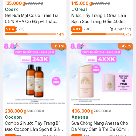
135.000 ₫
145.000 ₫
298.000 ₫
289.000 ₫
Cosrx
L'Oreal
Gel Rửa Mặt Cosrx Tràm Trà,
Nước Tẩy Trang L'Oreal Làm
0.5% BHA Có Độ pH Thấp
Sạch Sâu Trang Điểm 400ml
150ml
(173)
(298)
916/tháng
5.0
4.8
44
%
67
%
-
60
%
-
42
%
238.000 ₫
406.000 ₫
590.000 ₫
702.000 ₫
Cocoon
Anessa
Combo 2 Nước Tẩy Trang Bí
Sữa Chống Nắng Anessa Cho
Đao Cocoon Làm Sạch & Giảm
Da Nhạy Cảm & Trẻ Em 60ml
Dầu 500ml
(Mới)