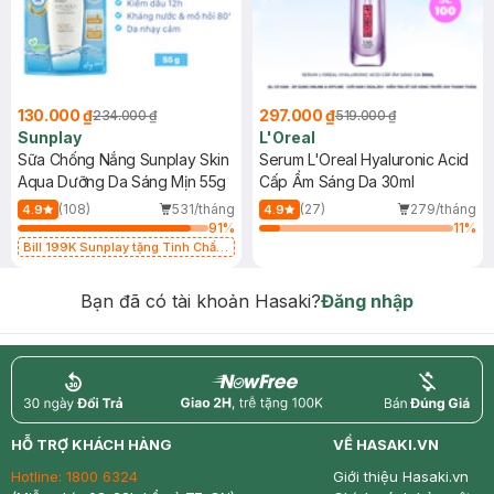
130.000 ₫
297.000 ₫
234.000 ₫
519.000 ₫
Sunplay
L'Oreal
Sữa Chống Nắng Sunplay Skin
Serum L'Oreal Hyaluronic Acid
Aqua Dưỡng Da Sáng Mịn 55g
Cấp Ẩm Sáng Da 30ml
(108)
531/tháng
(27)
279/tháng
4.9
4.9
91
%
11
%
Bill 199K Sunplay tặng Tinh Chất
Chống Nắng 7g trị giá 30K (SL có
hạn)
Bạn đã có tài khoản Hasaki?
Đăng nhập
return
nowfree
price
HỖ TRỢ KHÁCH HÀNG
VỀ HASAKI.VN
Hotline:
1800 6324
Giới thiệu Hasaki.vn