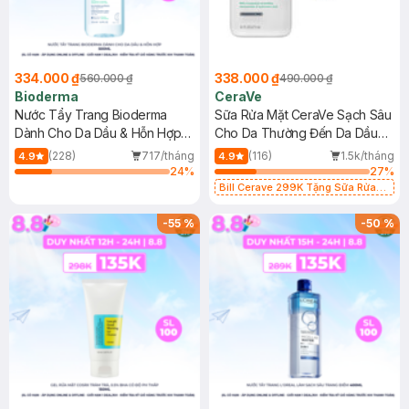
334.000 ₫
338.000 ₫
560.000 ₫
490.000 ₫
Bioderma
CeraVe
Nước Tẩy Trang Bioderma
Sữa Rửa Mặt CeraVe Sạch Sâu
Dành Cho Da Dầu & Hỗn Hợp
Cho Da Thường Đến Da Dầu
500ml
473ml
(228)
717/tháng
(116)
1.5k/tháng
4.9
4.9
24
%
27
%
Bill Cerave 299K Tặng Sữa Rửa
Mặt Cerave 30ml (SL có hạn)
-
55
%
-
50
%