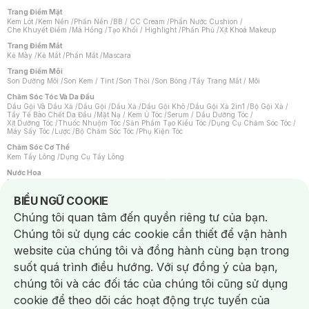
Trang Điểm Mặt
Kem Lót
/
Kem Nền
/
Phấn Nền
/
BB / CC Cream
/
Phấn Nước Cushion
/
Che Khuyết Điểm
/
Má Hồng
/
Tạo Khối / Highlight
/
Phấn Phủ
/
Xịt Khoá Makeup
Trang Điểm Mắt
Kẻ Mày
/
Kẻ Mắt
/
Phấn Mắt
/
Mascara
Trang Điểm Môi
Son Dưỡng Môi
/
Son Kem / Tint
/
Son Thỏi
/
Son Bóng
/
Tẩy Trang Mắt / Môi
Chăm Sóc Tóc Và Da Đầu
Dầu Gội Và Dầu Xả
/
Dầu Gội
/
Dầu Xả
/
Dầu Gội Khô
/
Dầu Gội Xả 2in1
/
Bộ Gội Xả
/
Tẩy Tế Bào Chết Da Đầu
/
Mặt Nạ / Kem Ủ Tóc
/
Serum / Dầu Dưỡng Tóc
/
Xịt Dưỡng Tóc
/
Thuốc Nhuộm Tóc
/
Sản Phẩm Tạo Kiểu Tóc
/
Dụng Cụ Chăm Sóc Tóc
/
Máy Sấy Tóc
/
Lược
/
Bộ Chăm Sóc Tóc
/
Phụ Kiện Tóc
Chăm Sóc Cơ Thể
Kem Tẩy Lông
/
Dụng Cụ Tẩy Lông
Nước Hoa
Nước Hoa Nữ
/
Nước Hoa Nam
/
Nước Hoa Cao Cấp
/
Xịt Thơm Toàn Thân
/
Nước Hoa Vùng Kín
Notice about cookies usage
BIỂU NGỮ COOKIE
Chăm Sóc Cá Nhân
Chúng tôi quan tâm đến quyền riêng tư của bạn.
Chống Muỗi
/
Khẩu Trang
/
Máy Massage
/
Mặt Nạ Xông Hơi
/
Nước Rửa Tay
/
Sản Phẩm Chăm Sóc Khác
/
Bàn Chải Đánh Răng
/
Bàn Chải Điện
/
Chúng tôi sử dụng các cookie cần thiết để vận hành
Hỗ Trợ Trắng Răng
/
Kem Đánh Răng
/
Máy Tăm Nước
/
Nước Súc Miệng
/
Tăm / Chỉ Nha Khoa
/
Xịt Thơm Miệng
/
Dung Dịch Vệ Sinh
/
Dưỡng Vùng Kín
/
website của chúng tôi và đồng hành cùng bạn trong
Khăn Ướt Vệ Sinh Vùng Kín
/
Băng Vệ Sinh
/
Tampon
/
Bọt Cạo Râu
/
Dao Cạo Râu
/
Máy Cạo Râu
suốt quá trình điều hướng. Với sự đồng ý của bạn,
Vấn Đề Về Da
chúng tôi và các đối tác của chúng tôi cũng sử dụng
Da Dầu / Lỗ Chân Lông To
/
Da Khô / Mất Nước
/
Da Lão Hóa
/
Da Mụn
/
Da Nhạy Cảm / Kích Ứng
/
Da Xỉn Màu
/
Thâm / Nám / Tàn Nhang
/
cookie để theo dõi các hoạt động trực tuyến của
Quầng Thâm & Bọng Mắt
/
Sẹo
/
Viêm Da Cơ Địa