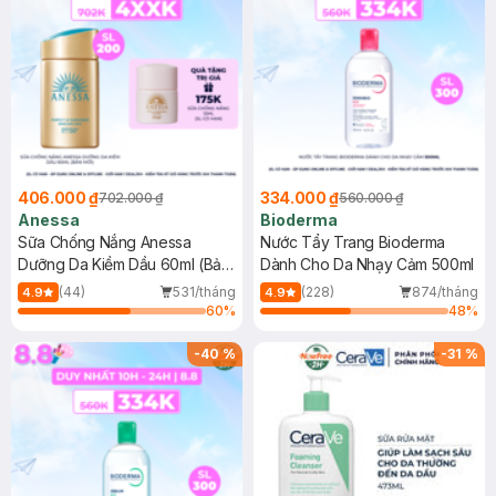
406.000 ₫
334.000 ₫
702.000 ₫
560.000 ₫
Anessa
Bioderma
Sữa Chống Nắng Anessa
Nước Tẩy Trang Bioderma
Dưỡng Da Kiềm Dầu 60ml (Bản
Dành Cho Da Nhạy Cảm 500ml
Mới)
(44)
531/tháng
(228)
874/tháng
4.9
4.9
60
%
48
%
-
40
%
-
31
%