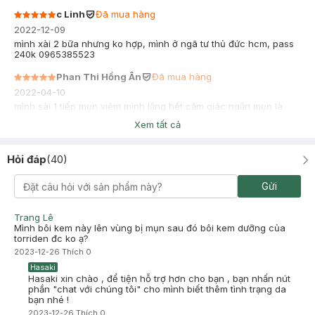
c Linh
Đã mua hàng
2022-12-09
mình xài 2 bữa nhưng ko hợp, mình ở ngã tư thủ đức hcm, pass
240k 0965385523
Phan Thi Hồng Ân
Đã mua hàng
2022-04-10
mình sài 1 tiếp mụn viêm mình lặng hết cảm giác ngăn mụn là
thật tìm ra chân ái hihi
Xem tất cả
Hỏi đáp
(
40
)
Gửi
Trang Lê
Mình bôi kem này lên vùng bị mụn sau đó bôi kem dưỡng của
torriden đc ko ạ?
2023-12-26
Thích
0
Hasaki
Hasaki xin chào , để tiện hỗ trợ hơn cho bạn , bạn nhấn nút
phần "chat với chúng tôi" cho mình biết thêm tình trạng da
bạn nhé !
2023-12-26
Thích
0