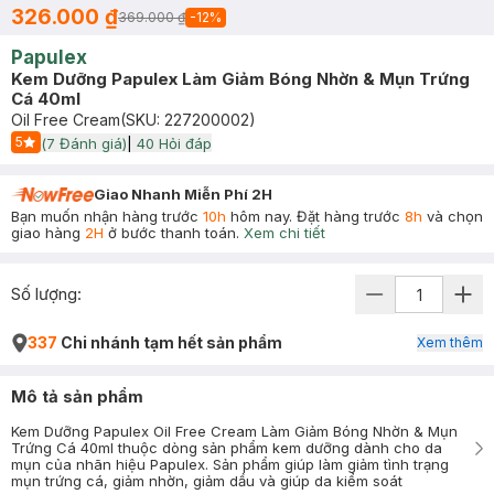
326.000 ₫
369.000 ₫
-
12
%
Papulex
Kem Dưỡng Papulex Làm Giảm Bóng Nhờn & Mụn Trứng
Cá 40ml
Oil Free Cream
(SKU:
227200002
)
5
(
7
Đánh giá)
|
40
Hỏi đáp
Start Icon
Giao Nhanh Miễn Phí 2H
Bạn muốn nhận hàng trước
10h
hôm nay. Đặt hàng trước
8h
và chọn
giao hàng
2H
ở bước thanh toán.
Xem chi tiết
Số lượng:
337
Chi nhánh tạm hết sản phẩm
Xem thêm
Mô tả sản phẩm
Kem Dưỡng Papulex Oil Free Cream Làm Giảm Bóng Nhờn & Mụn
Trứng Cá 40ml thuộc dòng sản phẩm kem dưỡng dành cho da
mụn của nhãn hiệu Papulex. Sản phẩm giúp làm giảm tình trạng
mụn trứng cá, giảm nhờn, giảm dầu và giúp da kiểm soát