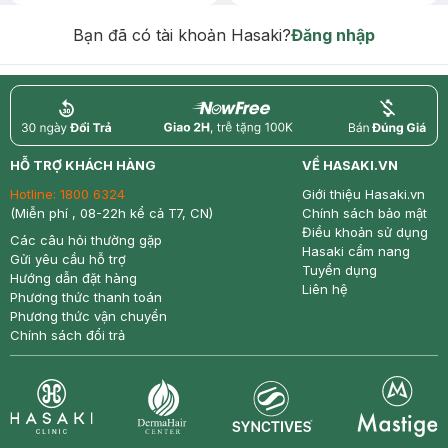
Chống Nắng 7g trị giá 30K (SL có
hạn)
Bạn đã có tài khoản Hasaki?
Đăng nhập
return
nowfree
price
HỖ TRỢ KHÁCH HÀNG
VỀ HASAKI.VN
Hotline:
1800 6324
Giới thiệu Hasaki.vn
(Miễn phí , 08-22h kể cả T7, CN)
Chính sách bảo mật
Điều khoản sử dụng
Các câu hỏi thường gặp
Hasaki cẩm nang
Gửi yêu cầu hỗ trợ
Tuyển dụng
Hướng dẫn đặt hàng
Liên hệ
Phương thức thanh toán
Phương thức vận chuyển
Chính sách đổi trả
Synctives
Clinic
Dermahair