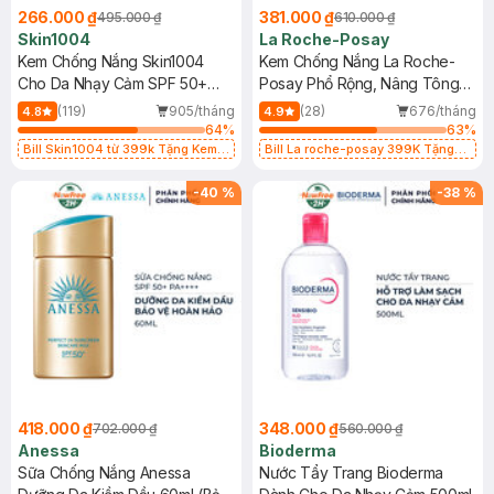
266.000 ₫
381.000 ₫
495.000 ₫
610.000 ₫
Skin1004
La Roche-Posay
Kem Chống Nắng Skin1004
Kem Chống Nắng La Roche-
Cho Da Nhạy Cảm SPF 50+
Posay Phổ Rộng, Nâng Tông
50ml
Kiềm Dầu 50ml
(119)
905/tháng
(28)
676/tháng
4.8
4.9
64
%
63
%
Bill Skin1004 từ 399k Tặng Kem
Bill La roche-posay 399K Tặng
Chống Nắng Cho Da Nhạy Cảm
Gel rửa mặt da dầu nhạy cảm 50ml
SPF 50+ 20ml (SL Có Hạn)
(SL có hạn)
-
40
%
-
38
%
418.000 ₫
348.000 ₫
702.000 ₫
560.000 ₫
Anessa
Bioderma
Sữa Chống Nắng Anessa
Nước Tẩy Trang Bioderma