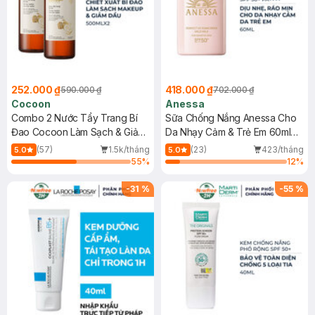
252.000 ₫
418.000 ₫
590.000 ₫
702.000 ₫
Cocoon
Anessa
Combo 2 Nước Tẩy Trang Bí
Sữa Chống Nắng Anessa Cho
Đao Cocoon Làm Sạch & Giảm
Da Nhạy Cảm & Trẻ Em 60ml
Dầu 500ml
(Mới)
(57)
1.5k/tháng
(23)
423/tháng
5.0
5.0
55
%
12
%
-
31
%
-
55
%