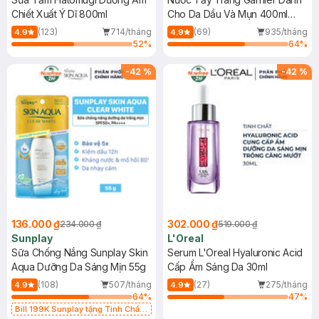
Chiết Xuất Ý Dĩ 800ml
Cho Da Dầu Và Mụn 400ml
(Mới)
(123)
714/tháng
(69)
935/tháng
4.9
4.9
52
%
64
%
-
42
%
-
42
%
136.000 ₫
302.000 ₫
234.000 ₫
519.000 ₫
Sunplay
L'Oreal
Sữa Chống Nắng Sunplay Skin
Serum L'Oreal Hyaluronic Acid
Aqua Dưỡng Da Sáng Mịn 55g
Cấp Ẩm Sáng Da 30ml
(108)
507/tháng
(27)
275/tháng
4.9
4.9
64
%
47
%
Bill 199K Sunplay tặng Tinh Chất