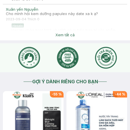
Xuân yến Nguyễn
Cho mình hỏi kem dưỡng papulex này date xa k ạ?
2023-09-04
Thích
0
Hasaki
Hasaki chào bạn! NXS và HSD có in trên bao bì sản phẩm.
Các sản phẩm tại shop đều là hàng mới nhập về nên HSD đều
Xem tất cả
đến cuối 2024 - 2025, bạn có thể hoàn toàn yên tâm nè.
Hasaki xin cảm ơn
2023-09-04
Thích
0
GỢI Ý DÀNH RIÊNG CHO BẠN
-
55
%
-
44
%