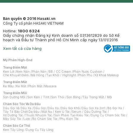
Mastige
Bản quyền © 2016 Hasaki.vn
Công Ty cổ phần HASAKI VIETNAM
Hotline:
1800 6324
Giấy chứng nhận Đăng ký Kinh doanh số 0313612829 do Sở Kế
hoạch và Đầu tư Thành phố Hồ Chí Minh cấp ngày 13/01/2016
Xem tất cả cửa hàng
Mỹ Phẩm High-End
Trang Điểm Mặt
Kem Lót
/
Kem Nền
/
Phấn Nền
/
BB / CC Cream
/
Phấn Nước Cushion
/
Che Khuyết Điểm
/
Má Hồng
/
Tạo Khối / Highlight
/
Phấn Phủ
/
Xịt Khoá Makeup
Trang Điểm Mắt
Kẻ Mày
/
Kẻ Mắt
/
Phấn Mắt
/
Mascara
Trang Điểm Môi
Son Dưỡng Môi
/
Son Kem / Tint
/
Son Thỏi
/
Son Bóng
/
Tẩy Trang Mắt / Môi
Chăm Sóc Tóc Và Da Đầu
Dầu Gội Và Dầu Xả
/
Dầu Gội
/
Dầu Xả
/
Dầu Gội Khô
/
Dầu Gội Xả 2in1
/
Bộ Gội Xả
/
Tẩy Tế Bào Chết Da Đầu
/
Mặt Nạ / Kem Ủ Tóc
/
Serum / Dầu Dưỡng Tóc
/
Xịt Dưỡng Tóc
/
Thuốc Nhuộm Tóc
/
Sản Phẩm Tạo Kiểu Tóc
/
Dụng Cụ Chăm Sóc Tóc
/
Máy Sấy Tóc
/
Lược
/
Bộ Chăm Sóc Tóc
/
Phụ Kiện Tóc
Chăm Sóc Cơ Thể
Kem Tẩy Lông
/
Dụng Cụ Tẩy Lông