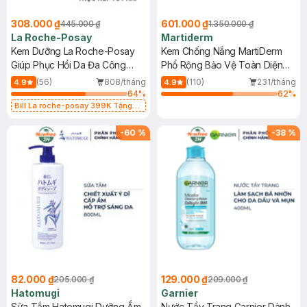
308.000 ₫
601.000 ₫
445.000 ₫
1.350.000 ₫
La Roche-Posay
Martiderm
Kem Dưỡng La Roche-Posay
Kem Chống Nắng MartiDerm
Giúp Phục Hồi Da Đa Công
Phổ Rộng Bảo Vệ Toàn Diện
Dụng 40ml
40ml
(56)
808/tháng
(110)
231/tháng
4.9
4.9
64
%
62
%
Bill La roche-posay 399K Tặng
Gel rửa mặt da dầu nhạy cảm 50ml
(SL có hạn)
-
60
%
-
38
%
82.000 ₫
129.000 ₫
205.000 ₫
209.000 ₫
Hatomugi
Garnier
Sữa Tắm Hatomugi Dưỡng Ẩm
Nước Tẩy Trang Garnier Dành