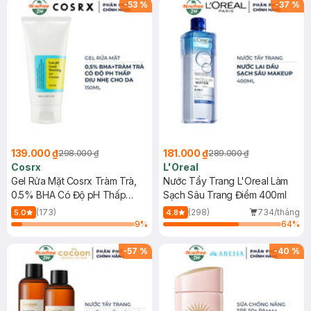
-
53
%
-
37
%
139.000 ₫
181.000 ₫
298.000 ₫
289.000 ₫
Cosrx
L'Oreal
Gel Rửa Mặt Cosrx Tràm Trà,
Nước Tẩy Trang L'Oreal Làm
0.5% BHA Có Độ pH Thấp
Sạch Sâu Trang Điểm 400ml
150ml
(173)
(298)
734/tháng
5.0
4.8
9
%
64
%
-
57
%
-
40
%