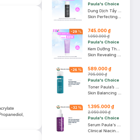
Paula's Choice
Dung Dịch Tẩy Da Chết Paula’s Choice 2% BHA 118ml
Skin Perfecting 2% BHA Liquid
745.000 ₫
-
29
%
1.050.000 ₫
Paula's Choice
Kem Dưỡng Thể Paula’s Choice 10% AHA Làm Sáng Da 210ml
Skin Revealing Body Lotion with 10% AHA
589.000 ₫
-
26
%
795.000 ₫
Paula's Choice
Toner Paula’s Choice Điều Chỉnh Lỗ Chân Lông 190ml
Skin Balancing Pore-Reducing Toner
1.395.000 ₫
-
32
%
crylate
2.050.000 ₫
Propanediol,
Paula's Choice
Serum Paula's Choice Se Khít Lỗ Chân Lông Tối Ưu 20ml
Clinical Niacinamide 20% Treatment