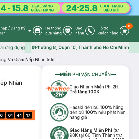
0
nhập
/
Đăng ký
Hệ thống
Bảo
Hỗ trợ
User Icon
Store Icon
Warranty Icon
Phone Icon
Cart I
oản
cửa hàng
hành
khách hàng
ải ứng dụng
Phường 8, Quận 10, Thành phố Hồ Chí Minh
Map icon
ọng Và Giảm Nếp Nhăn 50ml
MIỄN PHÍ VẬN CHUYỂN
Nếp Nhăn
Giao Nhanh Miễn Phí 2H.
Trễ tặng 100K
Hasaki đền bù
100%
hãng
đền bù
100%
nếu phát hiện
:
:
:
0
01
44
16
hàng giả
Giao Hàng Miễn Phí
(từ
90K tại 60 Tỉnh Thành trừ