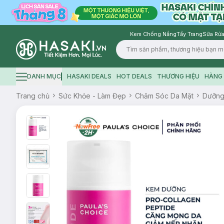
Kem Chống Nắng
Tẩy Trang
Sữa Rửa
Logo
DANH MỤC
HASAKI DEALS
HOT DEALS
THƯƠNG HIỆU
HÀNG 
Hamburger icon
Trang chủ
Sức Khỏe - Làm Đẹp
Chăm Sóc Da Mặt
Dưỡn