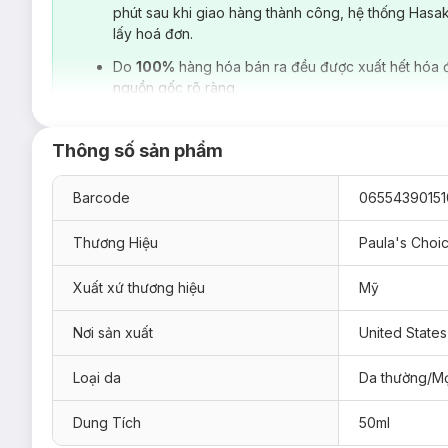
phút sau khi giao hàng thành công, hệ thống Hasa
lấy hoá đơn.
Do
100%
hàng hóa bán ra đều được xuất hết hóa 
nguồn gốc rõ ràng.
Thông số sản phẩm
Barcode
06554390151
Thương Hiệu
Paula's Choi
Xuất xứ thương hiệu
Mỹ
Nơi sản xuất
United States
Kem Dưỡng Paula’s Choice Pro-Collagen Pepti
Loại da
Da thường/Mọ
Sản phẩm thích hợp với mọi loại da.
Đối tượng sử dụng Kem Dưỡng Paula’s Choice
Dung Tích
50ml
Da khô
, thiếu ẩm.