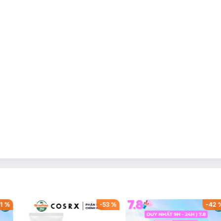
1
%
-
53
%
-
42