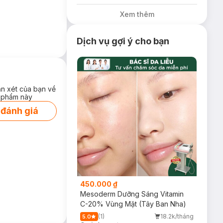
Xem thêm
Dịch vụ gợi ý cho bạn
ận xét của bạn về
 phẩm này
 đánh giá
450.000 ₫
Mesoderm Dưỡng Sáng Vitamin
C-20% Vùng Mặt (Tây Ban Nha)
(1)
18.2k/tháng
5.0