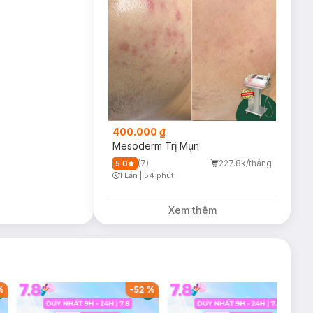
400.000 ₫
Mesoderm Trị Mụn
(7)
227.8k/tháng
5.0
1 Lần
|
54 phút
Timer Gray Icon
Xem thêm
%
-
52
%
-
36
%