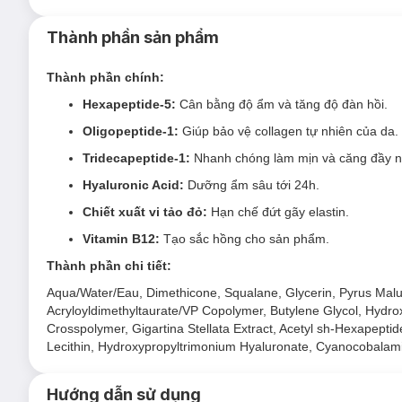
Da lão hóa
mất độ săn chắc, giảm độ đàn hồi, xuất hiệ
Thành phần sản phẩm
Thành phần chính:
Hexapeptide-5:
Cân bằng độ ẩm và tăng độ đàn hồi.
Oligopeptide-1:
Giúp bảo vệ collagen tự nhiên của da.
Tridecapeptide-1:
Nhanh chóng làm mịn và căng đầy n
Hyaluronic Acid:
Dưỡng ẩm sâu tới 24h.
Chiết xuất vi tảo đỏ:
Hạn chế đứt gãy elastin.
Vitamin B12:
Tạo sắc hồng cho sản phẩm.
Thành phần chi tiết:
Aqua/Water/Eau, Dimethicone, Squalane, Glycerin, Pyrus Malus
Acryloyldimethyltaurate/VP Copolymer, Butylene Glycol, Hydro
Crosspolymer, Gigartina Stellata Extract, Acetyl sh-Hexapepti
Lecithin, Hydroxypropyltrimonium Hyaluronate, Cyanocobalam
Hướng dẫn sử dụng