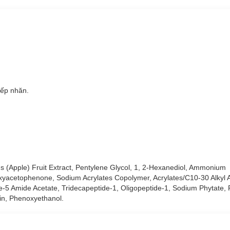
n nếp nhăn.
ếp nhăn.
 (Apple) Fruit Extract, Pentylene Glycol, 1, 2-Hexanediol, Ammonium
xyacetophenone, Sodium Acrylates Copolymer, Acrylates/C10-30 Alkyl A
de-5 Amide Acetate, Tridecapeptide-1, Oligopeptide-1, Sodium Phytate, 
in, Phenoxyethanol.