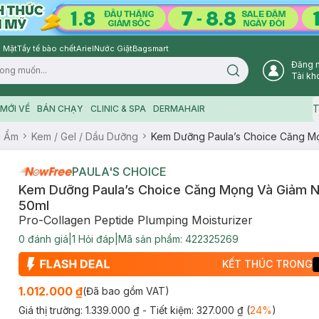
 Mặt
Tẩy tế bào chết
Ariel
Nước Giặt
Bagsmart
Đăng 
Search icon
Tài kh
T
MỚI VỀ
BÁN CHẠY
CLINIC & SPA
DERMAHAIR
g Ẩm
Kem / Gel / Dầu Dưỡng
Kem Dưỡng Paula’s Choice Căng M
PAULA'S CHOICE
Kem Dưỡng Paula’s Choice Căng Mọng Và Giảm 
50ml
Pro-Collagen Peptide Plumping Moisturizer
0
đánh giá
|
1
Hỏi đáp
|
Mã sản phẩm:
422325269
KẾT THÚC TRONG
1.012.000 ₫
(Đã bao gồm VAT)
Giá thị trường:
1.339.000 ₫
- Tiết kiệm:
327.000 ₫
(
24
%
)