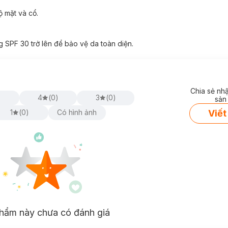
ộ mặt và cổ.
SPF 30 trở lên để bảo vệ da toàn diện.
Chia sẻ nh
)
4
(
0
)
3
(
0
)
sản
Viết
1
(
0
)
Có hình ảnh
hẩm này chưa có đánh giá