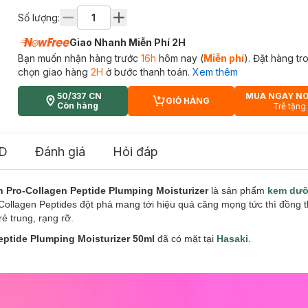
Số lượng:
Giao Nhanh Miễn Phí 2H
Bạn muốn nhận hàng trước
16h
hôm nay (
Miễn phí
). Đặt hàng t
chọn giao hàng
2H
ở bước thanh toán.
Xem thêm
50/337 CN
MUA NGAY N
GIỎ HÀNG
CART PLUS ICON
Còn hàng
Trễ tặng
D
Đánh giá
Hỏi đáp
Pro-Collagen Peptide Plumping Moisturizer
là sản phẩm
kem dư
ollagen Peptides đột phá mang tới hiệu quả căng mọng tức thì đồng th
ẻ trung, rạng rỡ.
ptide Plumping Moisturizer 50ml
đã có mặt tại
Hasaki
.