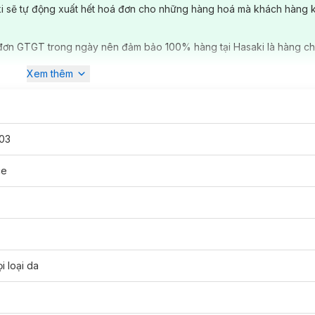
ki sẽ tự động xuất hết hoá đơn cho những hàng hoá mà khách hàng 
đơn GTGT trong ngày nên đảm bảo 100% hàng tại Hasaki là hàng ch
Xem thêm
03
ce
de Plumping Moisturizer phù hợp với loại da nào?
i loại da
 Pro-Collagen Peptide Plumping Moisturizer: