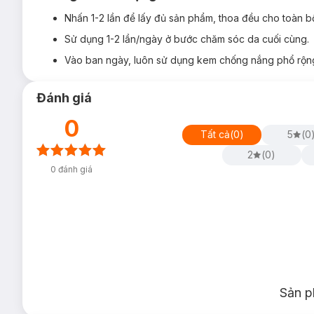
Nhấn 1-2 lần để lấy đủ sản phẩm, thoa đều cho toàn b
Sử dụng 1-2 lần/ngày ở bước chăm sóc da cuối cùng.
Vào ban ngày, luôn sử dụng kem chống nắng phổ rộng 
Đánh giá
0
Tất cả
(
0
)
5
(
0
2
(
0
)
0
đánh giá
Sản p