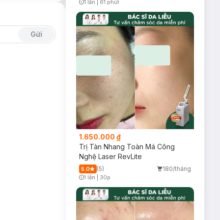
1 lần
|
61 phút
Timer Gray Icon
giúp làm đầy và
Gửi
1.650.000 ₫
Trị Tàn Nhang Toàn Má Công
Nghệ Laser RevLite
(5)
180/tháng
5.0
1 lần
|
30p
Timer Gray Icon