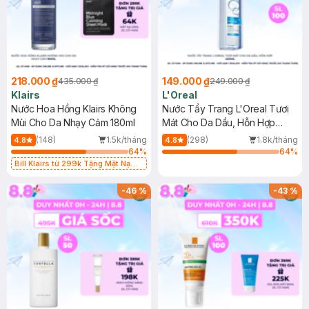
218.000 ₫
149.000 ₫
435.000 ₫
249.000 ₫
Klairs
L'Oreal
Nước Hoa Hồng Klairs Không
Nước Tẩy Trang L'Oreal Tươi
Mùi Cho Da Nhạy Cảm 180ml
Mát Cho Da Dầu, Hỗn Hợp
400ml
(148)
1.5k/tháng
(298)
1.8k/tháng
4.8
4.8
64
%
64
%
Bill Klairs từ 299k Tặng Mặt Nạ
Làm Dịu Da & Kiểm Soát Dầu Nhờn
25ml (SL Có Hạn)
-
46
%
-
43
%