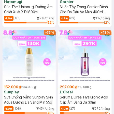
Hatomugi
Garnier
Sữa Tắm Hatomugi Dưỡng Ẩm
Nước Tẩy Trang Garnier Dành
Chiết Xuất Ý Dĩ 800ml
Cho Da Dầu Và Mụn 400ml
(Mới)
(123)
714/tháng
(69)
1.1k/tháng
4.9
4.9
52
%
42
%
-
35
%
-
43
%
152.000 ₫
297.000 ₫
234.000 ₫
519.000 ₫
Sunplay
L'Oreal
Sữa Chống Nắng Sunplay Skin
Serum L'Oreal Hyaluronic Acid
Aqua Dưỡng Da Sáng Mịn 55g
Cấp Ẩm Sáng Da 30ml
(108)
454/tháng
(27)
279/tháng
4.9
4.9
48
%
9
%