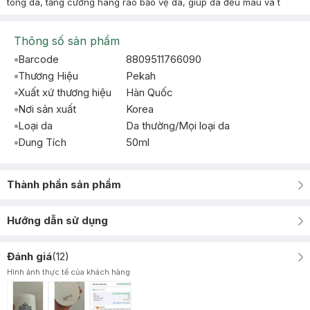
tông da, tăng cường hàng rào bảo vệ da, giúp da đều màu và t
Thông số sản phẩm
Barcode
8809511766090
Thương Hiệu
Pekah
Xuất xứ thương hiệu
Hàn Quốc
Nơi sản xuất
Korea
Loại da
Da thường/Mọi loại da
Dung Tích
50ml
Thành phần sản phẩm
Hướng dẫn sử dụng
Đánh giá
(
12
)
Hình ảnh thực tế của khách hàng