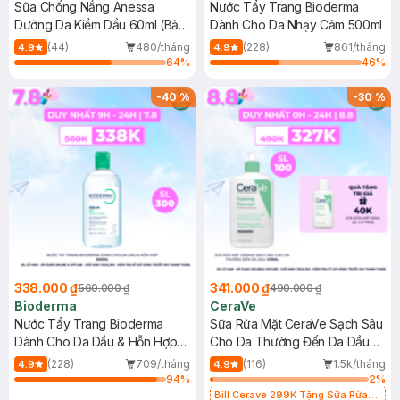
Sữa Chống Nắng Anessa
Nước Tẩy Trang Bioderma
Dưỡng Da Kiềm Dầu 60ml (Bản
Dành Cho Da Nhạy Cảm 500ml
Mới)
(44)
480/tháng
(228)
861/tháng
4.9
4.9
64
%
46
%
-
40
%
-
30
%
338.000 ₫
341.000 ₫
560.000 ₫
490.000 ₫
Bioderma
CeraVe
Nước Tẩy Trang Bioderma
Sữa Rửa Mặt CeraVe Sạch Sâu
Dành Cho Da Dầu & Hỗn Hợp
Cho Da Thường Đến Da Dầu
500ml
473ml
(228)
709/tháng
(116)
1.5k/tháng
4.9
4.9
94
%
2
%
Bill Cerave 299K Tặng Sữa Rửa