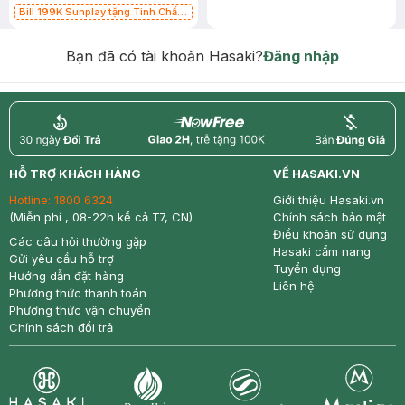
Bill 199K Sunplay tặng Tinh Chất
Chống Nắng 7g trị giá 30K (SL có
hạn)
Bạn đã có tài khoản Hasaki?
Đăng nhập
return
nowfree
price
HỖ TRỢ KHÁCH HÀNG
VỀ HASAKI.VN
Hotline:
1800 6324
Giới thiệu Hasaki.vn
(Miễn phí , 08-22h kể cả T7, CN)
Chính sách bảo mật
Điều khoản sử dụng
Các câu hỏi thường gặp
Hasaki cẩm nang
Gửi yêu cầu hỗ trợ
Tuyển dụng
Hướng dẫn đặt hàng
Liên hệ
Phương thức thanh toán
Phương thức vận chuyển
Chính sách đổi trả