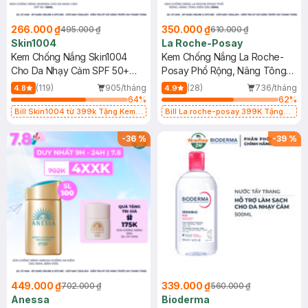
266.000 ₫
350.000 ₫
495.000 ₫
610.000 ₫
Skin1004
La Roche-Posay
Kem Chống Nắng Skin1004
Kem Chống Nắng La Roche-
Cho Da Nhạy Cảm SPF 50+
Posay Phổ Rộng, Nâng Tông
50ml
Kiềm Dầu 50ml
(119)
905/tháng
(28)
736/tháng
4.8
4.9
64
%
62
%
Bill Skin1004 từ 399k Tặng Kem
Bill La roche-posay 399K Tặng
Chống Nắng Cho Da Nhạy Cảm
Gel rửa mặt da dầu nhạy cảm 50ml
SPF 50+ 20ml (SL Có Hạn)
(SL có hạn)
-
36
%
-
39
%
449.000 ₫
339.000 ₫
702.000 ₫
560.000 ₫
Anessa
Bioderma