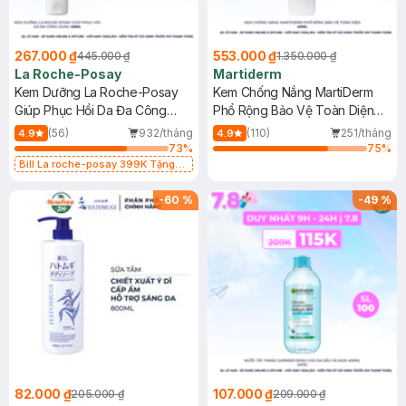
267.000 ₫
553.000 ₫
445.000 ₫
1.350.000 ₫
La Roche-Posay
Martiderm
Kem Dưỡng La Roche-Posay
Kem Chống Nắng MartiDerm
Giúp Phục Hồi Da Đa Công
Phổ Rộng Bảo Vệ Toàn Diện
Dụng 40ml
40ml
(56)
932/tháng
(110)
251/tháng
4.9
4.9
73
%
75
%
Bill La roche-posay 399K Tặng
Gel rửa mặt da dầu nhạy cảm 50ml
(SL có hạn)
-
60
%
-
49
%
82.000 ₫
107.000 ₫
205.000 ₫
209.000 ₫