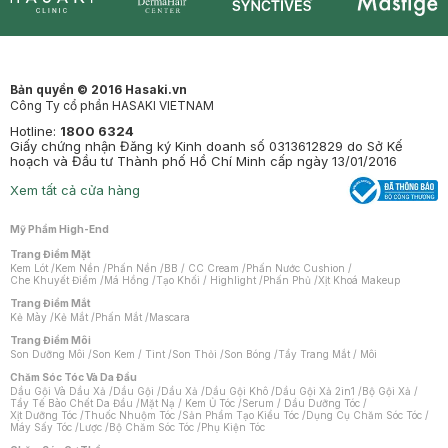
Synctives
Clinic
Dermahair
Mastige
Bản quyền © 2016 Hasaki.vn
Công Ty cổ phần HASAKI VIETNAM
Hotline:
1800 6324
Giấy chứng nhận Đăng ký Kinh doanh số 0313612829 do Sở Kế
hoạch và Đầu tư Thành phố Hồ Chí Minh cấp ngày 13/01/2016
Xem tất cả cửa hàng
Mỹ Phẩm High-End
Trang Điểm Mặt
Kem Lót
/
Kem Nền
/
Phấn Nền
/
BB / CC Cream
/
Phấn Nước Cushion
/
Che Khuyết Điểm
/
Má Hồng
/
Tạo Khối / Highlight
/
Phấn Phủ
/
Xịt Khoá Makeup
Trang Điểm Mắt
Kẻ Mày
/
Kẻ Mắt
/
Phấn Mắt
/
Mascara
Trang Điểm Môi
Son Dưỡng Môi
/
Son Kem / Tint
/
Son Thỏi
/
Son Bóng
/
Tẩy Trang Mắt / Môi
Chăm Sóc Tóc Và Da Đầu
Dầu Gội Và Dầu Xả
/
Dầu Gội
/
Dầu Xả
/
Dầu Gội Khô
/
Dầu Gội Xả 2in1
/
Bộ Gội Xả
/
Tẩy Tế Bào Chết Da Đầu
/
Mặt Nạ / Kem Ủ Tóc
/
Serum / Dầu Dưỡng Tóc
/
Xịt Dưỡng Tóc
/
Thuốc Nhuộm Tóc
/
Sản Phẩm Tạo Kiểu Tóc
/
Dụng Cụ Chăm Sóc Tóc
/
Máy Sấy Tóc
/
Lược
/
Bộ Chăm Sóc Tóc
/
Phụ Kiện Tóc