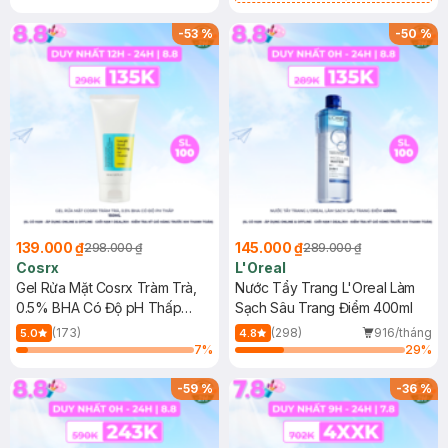
Mặt Cerave 30ml (SL có hạn)
-
53
%
-
50
%
139.000 ₫
145.000 ₫
298.000 ₫
289.000 ₫
Cosrx
L'Oreal
Gel Rửa Mặt Cosrx Tràm Trà,
Nước Tẩy Trang L'Oreal Làm
0.5% BHA Có Độ pH Thấp
Sạch Sâu Trang Điểm 400ml
150ml
(173)
(298)
916/tháng
5.0
4.8
7
%
29
%
-
59
%
-
36
%