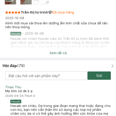
Trần thị tú trinh
Đã mua hàng
2025-10-08
mình mới mua sài thoa lên dưỡng ẩm tinh chất sữa chua dễ tán.
nên thoa mỏng
-
2025-10-08
Hasaki
Hasaki xin chào! Hasaki cảm ơn Trần thị tú trinh đã dành thời
gian đánh giá. Sự hài lòng của khách hàng là động lực to lớn
để Hasaki ngày càng phát triển hơn nữa về chất lượng dịch
vụ. Cảm ơn bạn đã tin tưởng và mua sắm tại Hasaki!
Xem tất cả
Ngọc Thúy
Đã mua hàng
2025-06-03
Hỏi đáp
(
79
)
Mình K hợp. Ai muốn lấy xl mình cho 0932484565
Gửi
-
2025-06-03
Hasaki
Hasaki xin chào! Hasaki cảm ơn Ngọc Thúy đã dành thời gian
đánh giá. Sự hài lòng của khách hàng là động lực to lớn để
Thao Thu
Hasaki ngày càng phát triển hơn nữa về chất lượng dịch vụ.
Mẹ bỉm sd dk k ạ
Cảm ơn bạn đã tin tưởng và mua sắm tại Hasaki!
2026-04-24
Thích
0
Hasaki
Hasaki xin chào, Dạ trong giai đoạn mang thai hoặc đang cho
con bú, bạn nên cẩn thận khi sử dụng các loại mỹ phẩm
chăm sóc da vì có thể gây ảnh hưởng đến sức khỏe của mẹ