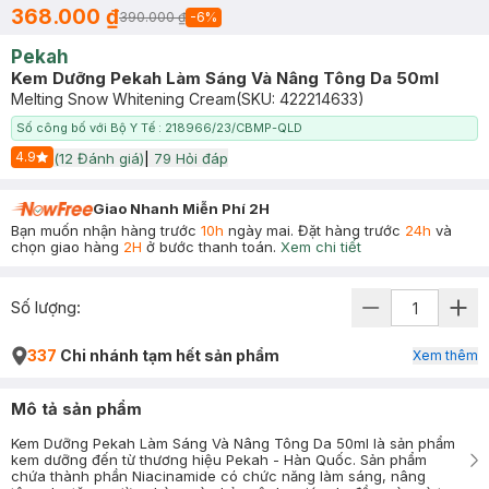
368.000 ₫
390.000 ₫
-
6
%
Pekah
Kem Dưỡng Pekah Làm Sáng Và Nâng Tông Da 50ml
Melting Snow Whitening Cream
(SKU:
422214633
)
Số công bố với Bộ Y Tế : 218966/23/CBMP-QLD
4.9
(
12
Đánh giá)
|
79
Hỏi đáp
Start Icon
Giao Nhanh Miễn Phí 2H
Bạn muốn nhận hàng trước
10h
ngày mai. Đặt hàng trước
24h
và
chọn giao hàng
2H
ở bước thanh toán.
Xem chi tiết
Số lượng:
337
Chi nhánh tạm hết sản phẩm
Xem thêm
Mô tả sản phẩm
Kem Dưỡng Pekah Làm Sáng Và Nâng Tông Da 50ml là sản phẩm
kem dưỡng đến từ thương hiệu Pekah - Hàn Quốc. Sản phẩm
chứa thành phần Niacinamide có chức năng làm sáng, nâng