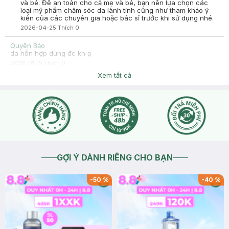
và bé. Để an toàn cho cả mẹ và bé, bạn nên lựa chọn các
loại mỹ phẩm chăm sóc da lành tính cũng như tham khảo ý
kiến của các chuyên gia hoặc bác sĩ trước khi sử dụng nhé.
2026-04-25
Thích
0
Quyên Bảo
da hỗn hợp dùng đc kh ạ
2026-01-15
Thích
0
Hasaki
Xem tất cả
Dạ Hasaki xin chào bạn, bạn chat inbox cho hasaki xin hình
ảnh da để tiện tư vấn nhé.
2026-01-16
Thích
0
GỢI Ý DÀNH RIÊNG CHO BẠN
-
50
%
-
40
%