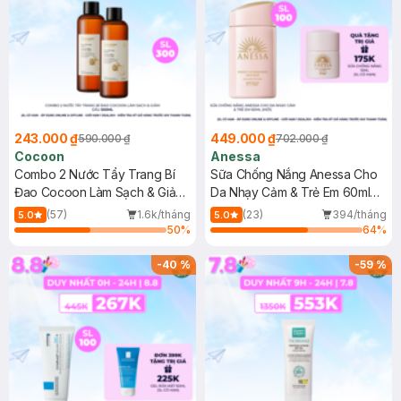
243.000 ₫
449.000 ₫
590.000 ₫
702.000 ₫
Cocoon
Anessa
Combo 2 Nước Tẩy Trang Bí
Sữa Chống Nắng Anessa Cho
Đao Cocoon Làm Sạch & Giảm
Da Nhạy Cảm & Trẻ Em 60ml
Dầu 500ml
(Mới)
(57)
1.6k/tháng
(23)
394/tháng
5.0
5.0
50
%
64
%
-
40
%
-
59
%