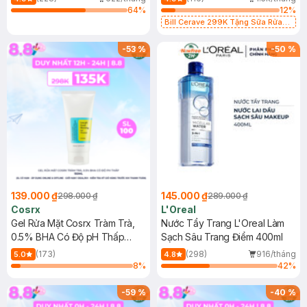
64
%
12
%
Bill Cerave 299K Tặng Sữa Rửa
Mặt Cerave 30ml (SL có hạn)
-
53
%
-
50
%
139.000 ₫
145.000 ₫
298.000 ₫
289.000 ₫
Cosrx
L'Oreal
Gel Rửa Mặt Cosrx Tràm Trà,
Nước Tẩy Trang L'Oreal Làm
0.5% BHA Có Độ pH Thấp
Sạch Sâu Trang Điểm 400ml
150ml
(173)
(298)
916/tháng
5.0
4.8
8
%
42
%
-
59
%
-
40
%