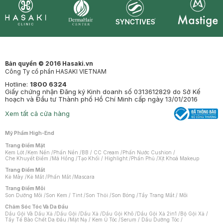
Synctives
Clinic
Dermahair
Mastige
Bản quyền © 2016 Hasaki.vn
Công Ty cổ phần HASAKI VIETNAM
Hotline:
1800 6324
Giấy chứng nhận Đăng ký Kinh doanh số 0313612829 do Sở Kế
hoạch và Đầu tư Thành phố Hồ Chí Minh cấp ngày 13/01/2016
Xem tất cả cửa hàng
Mỹ Phẩm High-End
Trang Điểm Mặt
Kem Lót
/
Kem Nền
/
Phấn Nền
/
BB / CC Cream
/
Phấn Nước Cushion
/
Che Khuyết Điểm
/
Má Hồng
/
Tạo Khối / Highlight
/
Phấn Phủ
/
Xịt Khoá Makeup
Trang Điểm Mắt
Kẻ Mày
/
Kẻ Mắt
/
Phấn Mắt
/
Mascara
Trang Điểm Môi
Son Dưỡng Môi
/
Son Kem / Tint
/
Son Thỏi
/
Son Bóng
/
Tẩy Trang Mắt / Môi
Chăm Sóc Tóc Và Da Đầu
Dầu Gội Và Dầu Xả
/
Dầu Gội
/
Dầu Xả
/
Dầu Gội Khô
/
Dầu Gội Xả 2in1
/
Bộ Gội Xả
/
Tẩy Tế Bào Chết Da Đầu
/
Mặt Nạ / Kem Ủ Tóc
/
Serum / Dầu Dưỡng Tóc
/