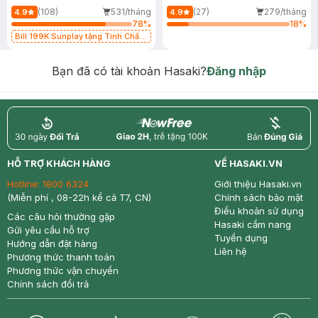
(108)
531/tháng
(27)
279/tháng
4.9
4.9
78
%
18
%
Bill 199K Sunplay tặng Tinh Chất
Chống Nắng 7g trị giá 30K (SL có
hạn)
Bạn đã có tài khoản Hasaki?
Đăng nhập
return
nowfree
price
HỖ TRỢ KHÁCH HÀNG
VỀ HASAKI.VN
Hotline:
1800 6324
Giới thiệu Hasaki.vn
(Miễn phí , 08-22h kể cả T7, CN)
Chính sách bảo mật
Điều khoản sử dụng
Các câu hỏi thường gặp
Hasaki cẩm nang
Gửi yêu cầu hỗ trợ
Tuyển dụng
Hướng dẫn đặt hàng
Liên hệ
Phương thức thanh toán
Phương thức vận chuyển
Chính sách đổi trả