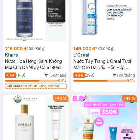
218.000 ₫
149.000 ₫
435.000 ₫
249.000 ₫
Klairs
L'Oreal
Nước Hoa Hồng Klairs Không
Nước Tẩy Trang L'Oreal Tươi
Mùi Cho Da Nhạy Cảm 180ml
Mát Cho Da Dầu, Hỗn Hợp
400ml
(148)
1.5k/tháng
(298)
1.8k/tháng
4.8
4.8
64
%
64
%
Bill Klairs từ 299k Tặng Mặt Nạ
Làm Dịu Da & Kiểm Soát Dầu Nhờn
25ml (SL Có Hạn)
-
46
%
-
43
%