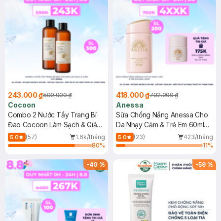
243.000 ₫
418.000 ₫
590.000 ₫
702.000 ₫
Cocoon
Anessa
Combo 2 Nước Tẩy Trang Bí
Sữa Chống Nắng Anessa Cho
Đao Cocoon Làm Sạch & Giảm
Da Nhạy Cảm & Trẻ Em 60ml
Dầu 500ml
(Mới)
(57)
1.6k/tháng
(23)
423/tháng
5.0
5.0
80
%
11
%
-
40
%
-
59
%