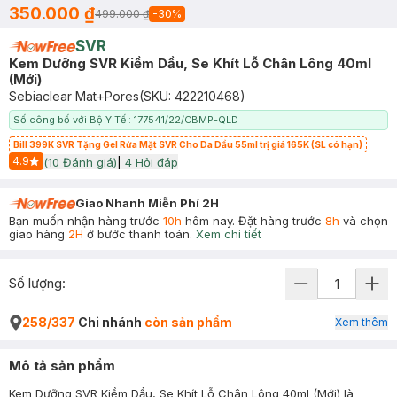
350.000 ₫
499.000 ₫
-
30
%
SVR
Kem Dưỡng SVR Kiềm Dầu, Se Khít Lỗ Chân Lông 40ml
(Mới)
Sebiaclear Mat+Pores
(SKU:
422210468
)
Số công bố với Bộ Y Tế : 177541/22/CBMP-QLD
Bill 399K SVR Tặng Gel Rửa Mặt SVR Cho Da Dầu 55ml trị giá 165K (SL có hạn)
4.9
(
10
Đánh giá)
|
4
Hỏi đáp
Start Icon
Giao Nhanh Miễn Phí 2H
Bạn muốn nhận hàng trước
10h
hôm nay. Đặt hàng trước
8h
và chọn
giao hàng
2H
ở bước thanh toán.
Xem chi tiết
Số lượng:
258/337
Chi nhánh
còn sản phẩm
Xem thêm
Mô tả sản phẩm
Kem Dưỡng SVR Kiềm Dầu, Se Khít Lỗ Chân Lông 40ml (Mới) là