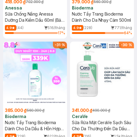
418.000 ₫
379.000 ₫
702.000 ₫
560.000 ₫
Anessa
Bioderma
Sữa Chống Nắng Anessa
Nước Tẩy Trang Bioderma
Dưỡng Da Kiềm Dầu 60ml (Bản
Dành Cho Da Nhạy Cảm 500ml
Mới)
(44)
516/tháng
(228)
771/tháng
4.9
4.9
17
%
64
%
-
31
%
-
30
%
385.000 ₫
341.000 ₫
560.000 ₫
490.000 ₫
Bioderma
CeraVe
Nước Tẩy Trang Bioderma
Sữa Rửa Mặt CeraVe Sạch Sâu
Dành Cho Da Dầu & Hỗn Hợp
Cho Da Thường Đến Da Dầu
500ml
473ml
(228)
622/tháng
(116)
1.5k/tháng
4.9
4.9