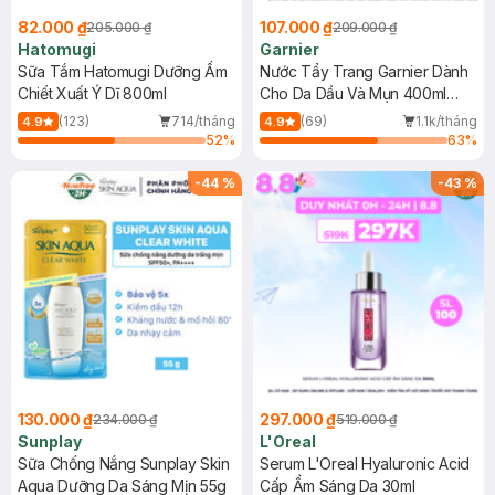
82.000 ₫
107.000 ₫
205.000 ₫
209.000 ₫
Hatomugi
Garnier
Sữa Tắm Hatomugi Dưỡng Ẩm
Nước Tẩy Trang Garnier Dành
Chiết Xuất Ý Dĩ 800ml
Cho Da Dầu Và Mụn 400ml
(Mới)
(123)
714/tháng
(69)
1.1k/tháng
4.9
4.9
52
%
63
%
-
44
%
-
43
%
130.000 ₫
297.000 ₫
234.000 ₫
519.000 ₫
Sunplay
L'Oreal
Sữa Chống Nắng Sunplay Skin
Serum L'Oreal Hyaluronic Acid
Aqua Dưỡng Da Sáng Mịn 55g
Cấp Ẩm Sáng Da 30ml