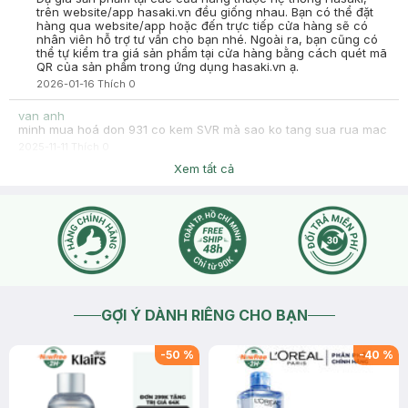
trên website/app hasaki.vn đều giống nhau. Bạn có thể đặt
hàng qua website/app hoặc đến trực tiếp cửa hàng sẽ có
nhân viên hỗ trợ tư vấn cho bạn nhé. Ngoài ra, bạn cũng có
thể tự kiểm tra giá sản phẩm tại cửa hàng bằng cách quét mã
QR của sản phẩm trong ứng dụng hasaki.vn ạ.
2026-01-16
Thích
0
van anh
minh mua hoá don 931 co kem SVR mà sao ko tang sua rua mac
2025-11-11
Thích
0
Hasaki
Xem tất cả
Dạ quà áp dụng cho đơn SVR 399k trở lên ạ
2025-11-11
Thích
0
GỢI Ý DÀNH RIÊNG CHO BẠN
-
50
%
-
40
%