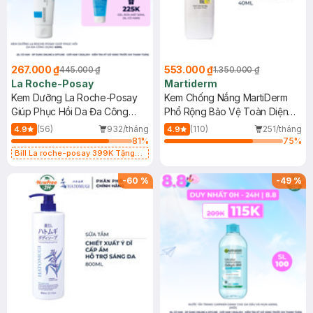
267.000 ₫
553.000 ₫
445.000 ₫
1.350.000 ₫
La Roche-Posay
Martiderm
Kem Dưỡng La Roche-Posay
Kem Chống Nắng MartiDerm
Giúp Phục Hồi Da Đa Công
Phổ Rộng Bảo Vệ Toàn Diện
Dụng 40ml
40ml
(56)
932/tháng
(110)
251/tháng
4.9
4.9
81
%
75
%
Bill La roche-posay 399K Tặng
Gel rửa mặt da dầu nhạy cảm 50ml
(SL có hạn)
-
60
%
-
49
%