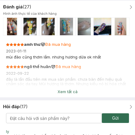
Đánh giá
(
27
)
Hình ảnh thực tế của khách hàng
amh thư
Đã mua hàng
2023-01-11
mùi đào cũng thơm lắm. nhưng hương dừa ok nhất
ngô thế huân
Đã mua hàng
2022-09-22
đây là lần đầu tiên mk mua sản phẩm. chưa bàn đến hiệu quả
chăm sóc da tay. Mùi hương là thơm. Nhưng kiểu nó bị hóa chất
ấy. thấy mùi nó cứ bí bí. test thử thấy thấm nhanh. mua 2 lọ
Xem tất cả
dưỡng tay mà hasaki bọc hàng khiếp quá. mk bóc vã mồ hôi
Hỏi đáp
(
17
)
Gửi
ly