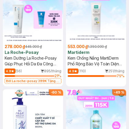
278.000 ₫
553.000 ₫
445.000 ₫
1.350.000 ₫
La Roche-Posay
Martiderm
Kem Dưỡng La Roche-Posay
Kem Chống Nắng MartiDerm
Giúp Phục Hồi Da Đa Công
Phổ Rộng Bảo Vệ Toàn Diện
Dụng 40ml
40ml
(56)
895/tháng
(110)
251/tháng
4.9
4.9
21
%
75
%
Bill La roche-posay 399K Tặng
Gel rửa mặt da dầu nhạy cảm 50ml
(SL có hạn)
-
60
%
-
49
%