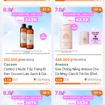
7
%
24
%
-
57
%
-
36
%
252.000 ₫
449.000 ₫
590.000 ₫
702.000 ₫
Cocoon
Anessa
Combo 2 Nước Tẩy Trang Bí
Sữa Chống Nắng Anessa Cho
Đao Cocoon Làm Sạch & Giảm
Da Nhạy Cảm & Trẻ Em 60ml
Dầu 500ml
(Mới)
(57)
1.5k/tháng
(23)
394/tháng
5.0
5.0
12
%
64
%
-
38
%
-
59
%