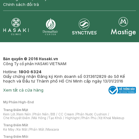
Chính sách đổi trả
Synctives
Clinic
Dermahair
Mastige
Bản quyền © 2016 Hasaki.vn
Công Ty cổ phần HASAKI VIETNAM
Hotline:
1800 6324
Giấy chứng nhận Đăng ký Kinh doanh số 0313612829 do Sở Kế
hoạch và Đầu tư Thành phố Hồ Chí Minh cấp ngày 13/01/2016
Xem tất cả cửa hàng
Mỹ Phẩm High-End
Trang Điểm Mặt
Kem Lót
/
Kem Nền
/
Phấn Nền
/
BB / CC Cream
/
Phấn Nước Cushion
/
Che Khuyết Điểm
/
Má Hồng
/
Tạo Khối / Highlight
/
Phấn Phủ
/
Xịt Khoá Makeup
Trang Điểm Mắt
Kẻ Mày
/
Kẻ Mắt
/
Phấn Mắt
/
Mascara
Trang Điểm Môi