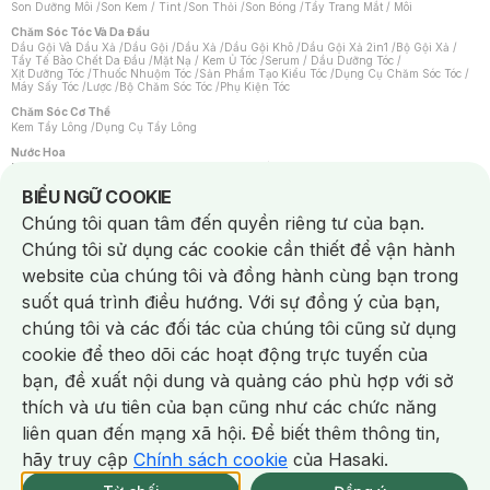
Son Dưỡng Môi
/
Son Kem / Tint
/
Son Thỏi
/
Son Bóng
/
Tẩy Trang Mắt / Môi
Chăm Sóc Tóc Và Da Đầu
Dầu Gội Và Dầu Xả
/
Dầu Gội
/
Dầu Xả
/
Dầu Gội Khô
/
Dầu Gội Xả 2in1
/
Bộ Gội Xả
/
Tẩy Tế Bào Chết Da Đầu
/
Mặt Nạ / Kem Ủ Tóc
/
Serum / Dầu Dưỡng Tóc
/
Xịt Dưỡng Tóc
/
Thuốc Nhuộm Tóc
/
Sản Phẩm Tạo Kiểu Tóc
/
Dụng Cụ Chăm Sóc Tóc
/
Máy Sấy Tóc
/
Lược
/
Bộ Chăm Sóc Tóc
/
Phụ Kiện Tóc
Chăm Sóc Cơ Thể
Kem Tẩy Lông
/
Dụng Cụ Tẩy Lông
Nước Hoa
Nước Hoa Nữ
/
Nước Hoa Nam
/
Nước Hoa Cao Cấp
/
Xịt Thơm Toàn Thân
/
Nước Hoa Vùng Kín
Notice about cookies usage
BIỂU NGỮ COOKIE
Chăm Sóc Cá Nhân
Chúng tôi quan tâm đến quyền riêng tư của bạn.
Chống Muỗi
/
Khẩu Trang
/
Máy Massage
/
Mặt Nạ Xông Hơi
/
Nước Rửa Tay
/
Sản Phẩm Chăm Sóc Khác
/
Bàn Chải Đánh Răng
/
Bàn Chải Điện
/
Chúng tôi sử dụng các cookie cần thiết để vận hành
Hỗ Trợ Trắng Răng
/
Kem Đánh Răng
/
Máy Tăm Nước
/
Nước Súc Miệng
/
Tăm / Chỉ Nha Khoa
/
Xịt Thơm Miệng
/
Dung Dịch Vệ Sinh
/
Dưỡng Vùng Kín
/
website của chúng tôi và đồng hành cùng bạn trong
Khăn Ướt Vệ Sinh Vùng Kín
/
Băng Vệ Sinh
/
Tampon
/
Bọt Cạo Râu
/
Dao Cạo Râu
/
Máy Cạo Râu
suốt quá trình điều hướng. Với sự đồng ý của bạn,
Vấn Đề Về Da
chúng tôi và các đối tác của chúng tôi cũng sử dụng
Da Dầu / Lỗ Chân Lông To
/
Da Khô / Mất Nước
/
Da Lão Hóa
/
Da Mụn
/
Da Nhạy Cảm / Kích Ứng
/
Da Xỉn Màu
/
Thâm / Nám / Tàn Nhang
/
cookie để theo dõi các hoạt động trực tuyến của
Quầng Thâm & Bọng Mắt
/
Sẹo
/
Viêm Da Cơ Địa
bạn, đề xuất nội dung và quảng cáo phù hợp với sở
Dụng Cụ / Phụ Kiện Chăm Sóc Da
Chat i
Bông Tẩy Trang
/
Khăn Lau Mặt Khô
/
Dụng Cụ / Máy Rửa Mặt
/
Máy Chăm Sóc Da
/
thích và ưu tiên của bạn cũng như các chức năng
Dụng Cụ Chăm Sóc Khác
liên quan đến mạng xã hội. Để biết thêm thông tin,
hãy truy cập
Chính sách cookie
của Hasaki.
NowFree 2H
Giao Nhanh Miễn Phí 2H
Xem chi tiết