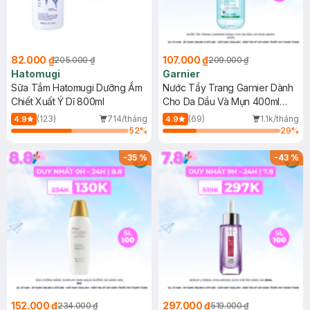
82.000 ₫
107.000 ₫
205.000 ₫
209.000 ₫
Hatomugi
Garnier
Sữa Tắm Hatomugi Dưỡng Ẩm
Nước Tẩy Trang Garnier Dành
Chiết Xuất Ý Dĩ 800ml
Cho Da Dầu Và Mụn 400ml
(Mới)
(123)
714/tháng
(69)
1.1k/tháng
4.9
4.9
52
%
29
%
-
35
%
-
43
%
152.000 ₫
297.000 ₫
234.000 ₫
519.000 ₫