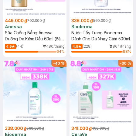
449.000 ₫
338.000 ₫
702.000 ₫
560.000 ₫
Anessa
Bioderma
Sữa Chống Nắng Anessa
Nước Tẩy Trang Bioderma
Dưỡng Da Kiềm Dầu 60ml (Bản
Dành Cho Da Nhạy Cảm 500ml
Mới)
(44)
480/tháng
(228)
864/tháng
4.9
4.9
64
%
98
%
-
40
%
-
30
%
338.000 ₫
341.000 ₫
560.000 ₫
490.000 ₫
Bioderma
CeraVe