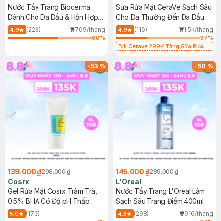
Nước Tẩy Trang Bioderma
Sữa Rửa Mặt CeraVe Sạch Sâu
Dành Cho Da Dầu & Hỗn Hợp
Cho Da Thường Đến Da Dầu
500ml
473ml
(228)
709/tháng
(116)
1.5k/tháng
4.9
4.9
60
%
37
%
Bill Cerave 299K Tặng Sữa Rửa
Mặt Cerave 30ml (SL có hạn)
-
53
%
-
50
%
139.000 ₫
145.000 ₫
298.000 ₫
289.000 ₫
Cosrx
L'Oreal
Gel Rửa Mặt Cosrx Tràm Trà,
Nước Tẩy Trang L'Oreal Làm
0.5% BHA Có Độ pH Thấp
Sạch Sâu Trang Điểm 400ml
150ml
(173)
(298)
916/tháng
5.0
4.8