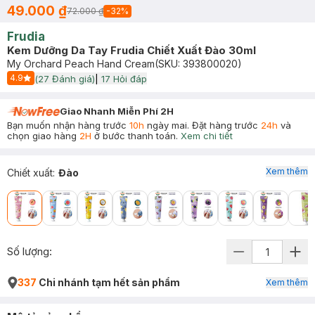
49.000 ₫
72.000 ₫
-
32
%
Frudia
Kem Dưỡng Da Tay Frudia Chiết Xuất Đào 30ml
My Orchard Peach Hand Cream
(SKU:
393800020
)
4.9
(
27
Đánh giá)
|
17
Hỏi đáp
Start Icon
Giao Nhanh Miễn Phí 2H
Bạn muốn nhận hàng trước
10h
ngày mai. Đặt hàng trước
24h
và
chọn giao hàng
2H
ở bước thanh toán.
Xem chi tiết
Xem thêm
Chiết xuất
:
Đào
Số lượng:
337
Chi nhánh tạm hết sản phẩm
Xem thêm