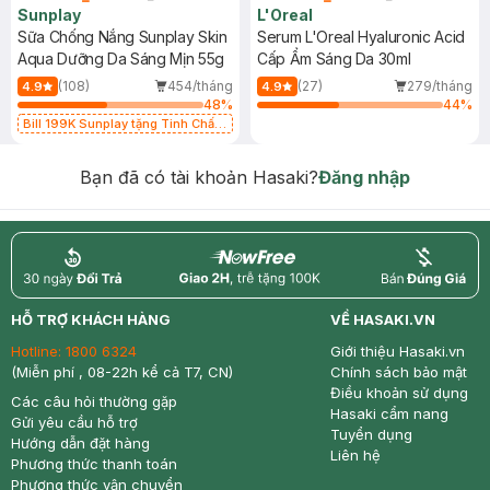
Sunplay
L'Oreal
Sữa Chống Nắng Sunplay Skin
Serum L'Oreal Hyaluronic Acid
Aqua Dưỡng Da Sáng Mịn 55g
Cấp Ẩm Sáng Da 30ml
(108)
454/tháng
(27)
279/tháng
4.9
4.9
48
%
44
%
Bill 199K Sunplay tặng Tinh Chất
Chống Nắng 7g trị giá 30K (SL có
hạn)
Bạn đã có tài khoản Hasaki?
Đăng nhập
return
nowfree
price
HỖ TRỢ KHÁCH HÀNG
VỀ HASAKI.VN
Hotline:
1800 6324
Giới thiệu Hasaki.vn
(Miễn phí , 08-22h kể cả T7, CN)
Chính sách bảo mật
Điều khoản sử dụng
Các câu hỏi thường gặp
Hasaki cẩm nang
Gửi yêu cầu hỗ trợ
Tuyển dụng
Hướng dẫn đặt hàng
Liên hệ
Phương thức thanh toán
Phương thức vận chuyển