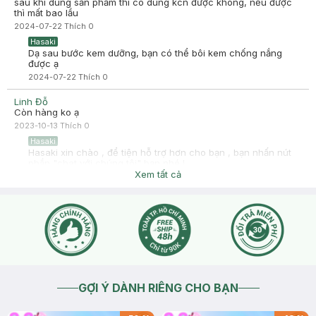
sau khi dùng sản phẩm thì có dùng kcn được không, nếu được
thì mất bao lầu
2024-07-22
Thích
0
Hasaki
Dạ sau bước kem dưỡng, bạn có thể bôi kem chống nắng
được ạ
2024-07-22
Thích
0
Linh Đỗ
Còn hàng ko ạ
2023-10-13
Thích
0
Hasaki
Hasaki xin chào , để tiện hỗ trợ hơn cho bạn , bạn nhấn nút
phần "chat với chúng tôi" bạn nhé !
Xem tất cả
2023-10-13
Thích
0
GỢI Ý DÀNH RIÊNG CHO BẠN