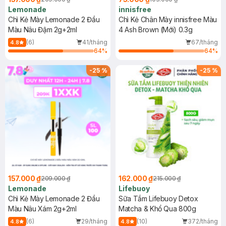
Lemonade
innisfree
Chì Kẻ Mày Lemonade 2 Đầu
Chì Kẻ Chân Mày innisfree Màu
Màu Nâu Đậm 2g+2ml
4 Ash Brown (Mới) 0.3g
(6)
41/tháng
67/tháng
4.8
64
%
64
%
-
25
%
-
25
%
157.000 ₫
162.000 ₫
209.000 ₫
215.000 ₫
Lemonade
Lifebuoy
Chì Kẻ Mày Lemonade 2 Đầu
Sữa Tắm Lifebuoy Detox
Màu Nâu Xám 2g+2ml
Matcha & Khổ Qua 800g
(6)
29/tháng
(10)
372/tháng
4.8
4.8