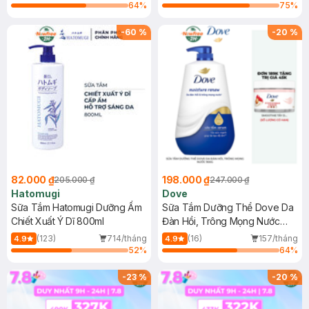
64
%
75
%
-
60
%
-
20
%
82.000 ₫
198.000 ₫
205.000 ₫
247.000 ₫
Hatomugi
Dove
Sữa Tắm Hatomugi Dưỡng Ẩm
Sữa Tắm Dưỡng Thể Dove Da
Chiết Xuất Ý Dĩ 800ml
Đàn Hồi, Trông Mọng Nước
900g
(123)
714/tháng
(16)
157/tháng
4.9
4.9
52
%
64
%
-
23
%
-
20
%