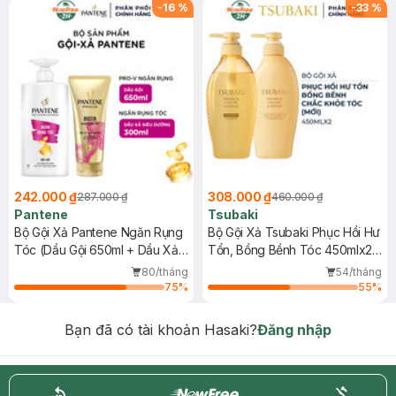
-
16
%
-
33
%
242.000 ₫
308.000 ₫
287.000 ₫
460.000 ₫
Pantene
Tsubaki
Bộ Gội Xả Pantene Ngăn Rụng
Bộ Gội Xả Tsubaki Phục Hồi Hư
Tóc (Dầu Gội 650ml + Dầu Xả
Tổn, Bồng Bềnh Tóc 450mlx2
Siêu Dưỡng 300ml)
(Mới)
80/tháng
54/tháng
75
%
55
%
Bạn đã có tài khoản Hasaki?
Đăng nhập