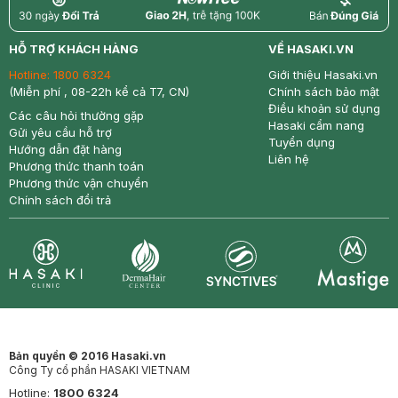
return
nowfree
price
HỖ TRỢ KHÁCH HÀNG
VỀ HASAKI.VN
Hotline:
1800 6324
Giới thiệu Hasaki.vn
(Miễn phí , 08-22h kể cả T7, CN)
Chính sách bảo mật
Điều khoản sử dụng
Các câu hỏi thường gặp
Hasaki cẩm nang
Gửi yêu cầu hỗ trợ
Tuyển dụng
Hướng dẫn đặt hàng
Liên hệ
Phương thức thanh toán
Phương thức vận chuyển
Chính sách đổi trả
Synctives
Clinic
Dermahair
Mastige
Bản quyền © 2016 Hasaki.vn
Công Ty cổ phần HASAKI VIETNAM
Hotline:
1800 6324