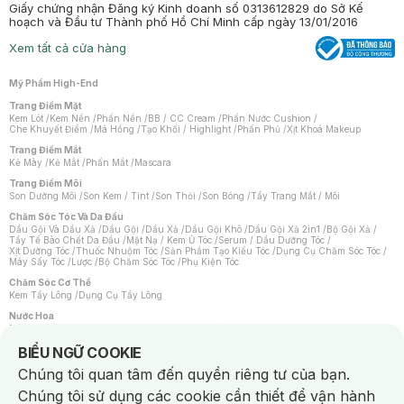
Giấy chứng nhận Đăng ký Kinh doanh số 0313612829 do Sở Kế
hoạch và Đầu tư Thành phố Hồ Chí Minh cấp ngày 13/01/2016
Xem tất cả cửa hàng
Mỹ Phẩm High-End
Trang Điểm Mặt
Kem Lót
/
Kem Nền
/
Phấn Nền
/
BB / CC Cream
/
Phấn Nước Cushion
/
Che Khuyết Điểm
/
Má Hồng
/
Tạo Khối / Highlight
/
Phấn Phủ
/
Xịt Khoá Makeup
Trang Điểm Mắt
Kẻ Mày
/
Kẻ Mắt
/
Phấn Mắt
/
Mascara
Trang Điểm Môi
Son Dưỡng Môi
/
Son Kem / Tint
/
Son Thỏi
/
Son Bóng
/
Tẩy Trang Mắt / Môi
Chăm Sóc Tóc Và Da Đầu
Dầu Gội Và Dầu Xả
/
Dầu Gội
/
Dầu Xả
/
Dầu Gội Khô
/
Dầu Gội Xả 2in1
/
Bộ Gội Xả
/
Tẩy Tế Bào Chết Da Đầu
/
Mặt Nạ / Kem Ủ Tóc
/
Serum / Dầu Dưỡng Tóc
/
Xịt Dưỡng Tóc
/
Thuốc Nhuộm Tóc
/
Sản Phẩm Tạo Kiểu Tóc
/
Dụng Cụ Chăm Sóc Tóc
/
Máy Sấy Tóc
/
Lược
/
Bộ Chăm Sóc Tóc
/
Phụ Kiện Tóc
Chăm Sóc Cơ Thể
Kem Tẩy Lông
/
Dụng Cụ Tẩy Lông
Nước Hoa
Nước Hoa Nữ
/
Nước Hoa Nam
/
Nước Hoa Cao Cấp
/
Xịt Thơm Toàn Thân
/
Nước Hoa Vùng Kín
Notice about cookies usage
BIỂU NGỮ COOKIE
Chăm Sóc Cá Nhân
Chúng tôi quan tâm đến quyền riêng tư của bạn.
Chống Muỗi
/
Khẩu Trang
/
Máy Massage
/
Mặt Nạ Xông Hơi
/
Nước Rửa Tay
/
Sản Phẩm Chăm Sóc Khác
/
Bàn Chải Đánh Răng
/
Bàn Chải Điện
/
Chúng tôi sử dụng các cookie cần thiết để vận hành
Hỗ Trợ Trắng Răng
/
Kem Đánh Răng
/
Máy Tăm Nước
/
Nước Súc Miệng
/