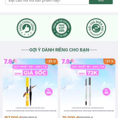
GỢI Ý DÀNH RIÊNG CHO BẠN
-
25
%
-
31
%
157.000 ₫
75.000 ₫
209.000 ₫
109.000 ₫