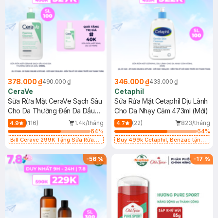
378.000 ₫
346.000 ₫
490.000 ₫
433.000 ₫
CeraVe
Cetaphil
Sữa Rửa Mặt CeraVe Sạch Sâu
Sữa Rửa Mặt Cetaphil Dịu Lành
Cho Da Thường Đến Da Dầu
Cho Da Nhạy Cảm 473ml (Mới)
473ml
(116)
1.4k/tháng
(22)
823/tháng
4.9
4.7
64
%
64
%
Bill Cerave 299K Tặng Sữa Rửa
Buy 499k Cetaphil, Benzac tặng
Mặt Cerave 30ml (SL có hạn)
Combo 2 Sữa Rửa Mặt 59ml(SL có
hạn)
-
56
%
-
17
%