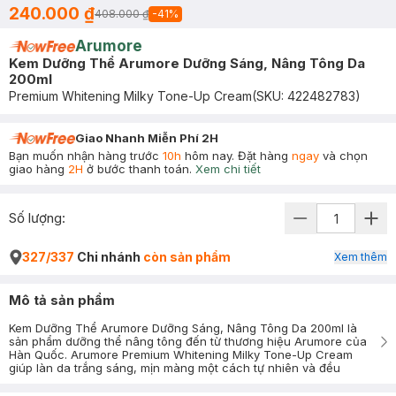
240.000 ₫
408.000 ₫
-
41
%
Arumore
Kem Dưỡng Thể Arumore Dưỡng Sáng, Nâng Tông Da
200ml
Premium Whitening Milky Tone-Up Cream
(SKU:
422482783
)
Giao Nhanh Miễn Phí 2H
Bạn muốn nhận hàng trước
10h
hôm nay. Đặt hàng
ngay
và chọn
giao hàng
2H
ở bước thanh toán.
Xem chi tiết
Số lượng:
327/337
Chi nhánh
còn sản phẩm
Xem thêm
Mô tả sản phẩm
Kem Dưỡng Thể Arumore Dưỡng Sáng, Nâng Tông Da 200ml là
sản phẩm dưỡng thể nâng tông đến từ thương hiệu Arumore của
Hàn Quốc. Arumore Premium Whitening Milky Tone-Up Cream
giúp làn da trắng sáng, mịn màng một cách tự nhiên và đều