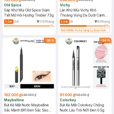
Old Spice
Vichy
Sáp Khử Mùi Old Spice Giảm
Lăn Khử Mùi Vichy Khô
Tiết Mồ Hôi Hương Timber 73g
Thoáng Vùng Da Dưới Cánh
Tay 72H 50ml
(24)
170/tháng
(9)
81/tháng
5.0
5.0
1
%
61
%
Bill 599K Vichy tặng Ly thủy tinh
trị giá 200K (SL có hạn)
-
35
%
-
34
%
162.000 ₫
91.000 ₫
248.000 ₫
138.000 ₫
Maybelline
Colorkey
Bút Kẻ Mắt Nước Maybelline
Bút Kẻ Mắt Colorkey Chống
Sắc Mảnh BK1 Đen Sắc Sảo
Nước Lâu Trôi N01 Đen 0.5g