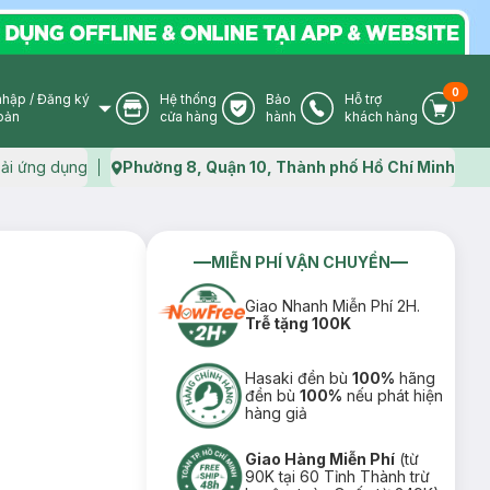
0
nhập
/
Đăng ký
Hệ thống
Bảo
Hỗ trợ
User Icon
Store Icon
Warranty Icon
Phone Icon
Cart I
oản
cửa hàng
hành
khách hàng
ải ứng dụng
Phường 8, Quận 10, Thành phố Hồ Chí Minh
Map icon
MIỄN PHÍ VẬN CHUYỂN
Giao Nhanh Miễn Phí 2H.
Trễ tặng 100K
Hasaki đền bù
100%
hãng
đền bù
100%
nếu phát hiện
hàng giả
Giao Hàng Miễn Phí
(từ
90K tại 60 Tỉnh Thành trừ