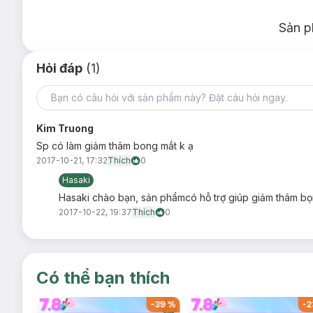
Sản p
Hỏi đáp
(1)
Hướng dẫn sử dụng:
Thoa sản phẩm lên vùng da quanh mắt và mí mắt. Nhẹ 
Dùng vào buổi sáng và/hoặc tối.
Kim Truong
Có thể trang điểm ngay sau khi thoa sản phẩm.
Sp có làm giảm thâm bong mắt k ạ
Bảo quản:
2017-10-21, 17:32
Thích
0
Nơi khô ráo, thoáng mát.
Hasaki
Tránh ánh nắng trực tiếp, nơi có nhiệt độ cao hoặc ẩm ướ
Hasaki chào bạn, sản phẩmcó hỗ trợ giúp giảm thâm b
2017-10-22, 19:37
Thích
0
Đậy nắp kín sau khi sử dụng.
Dung tích:
15ml
Thương hiệu:
Uriage
Có thể bạn thích
Xuất xứ:
Pháp.
Nhà sản xuất:
Laboratoríe Dermatologiques d'Uriage, 6-8 Boul
-
37
%
-
39
%
-
2