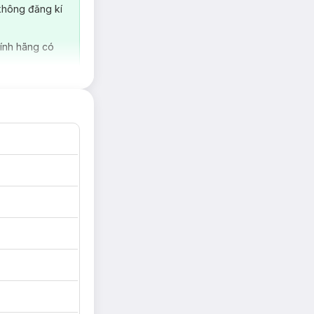
danh sách những
không đăng kí
 trong nước pháp
m. Các công thức
ản paraben và hạn
ính hãng có
SO-3R đồng thời