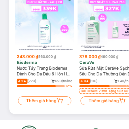
343.000 ₫
378.000 ₫
560.000 ₫
490.000 ₫
Bioderma
CeraVe
rma
Nước Tẩy Trang Bioderma
Sữa Rửa Mặt CeraVe Sạc
m
Dành Cho Da Dầu & Hỗn Hợp
Sâu Cho Da Thường Đến 
500ml
Dầu 473ml
/tháng
(228)
698/tháng
(116)
1.4k/t
4.9
4.9
77
%
82
%
Bill Cerave 299K Tặng Sữa Rử
Mặt Cerave 30ml (SL có hạn)
Thêm giỏ hàng
Thêm giỏ hàng