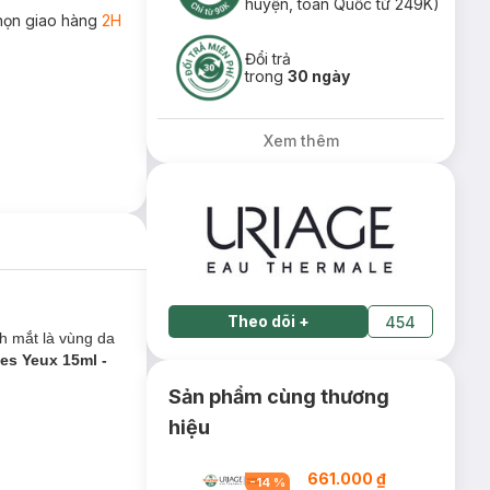
huyện, toàn Quốc từ 249K)
họn giao hàng
2H
Đổi trả
trong
30 ngày
Xem thêm
Theo dõi
+
454
nh mắt là vùng da
es Yeux 15ml -
Sản phẩm cùng thương
hiệu
661.000 ₫
-
14
%