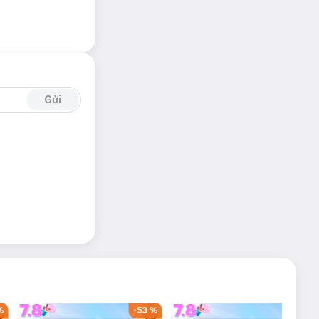
Gửi
%
-
53
%
-
38
%