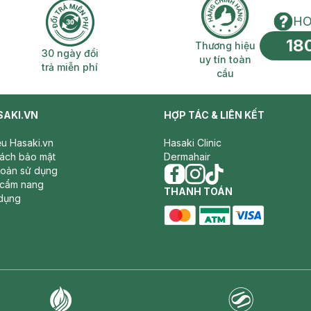
HO
18
n phí 2H
30 ngày đổi trả miễn phí
Thương hiệu uy 
Thương hiệu
30 ngày đổi
uy tín toàn
trả miễn phí
cầu
SAKI.VN
HỢP TÁC & LIÊN KẾT
iệu Hasaki.vn
Hasaki Clinic
sách bảo mật
Dermahair
hoản sử dụng
 cẩm nang
facebook
THANH TOÁN
instagram
tiktok
dụng
master card
ATM card
visa card