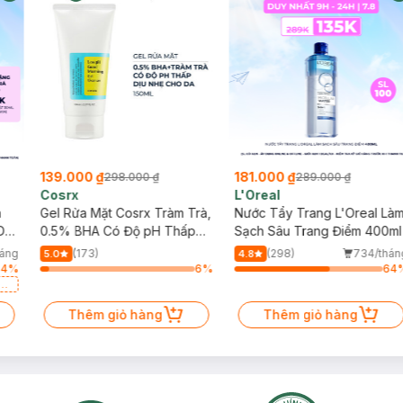
139.000 ₫
181.000 ₫
298.000 ₫
289.000 ₫
Cosrx
L'Oreal
h
Gel Rửa Mặt Cosrx Tràm Trà,
Nước Tẩy Trang L'Oreal Là
Da
0.5% BHA Có Độ pH Thấp
Sạch Sâu Trang Điểm 400ml
150ml
háng
(173)
(298)
734/thán
5.0
4.8
64
%
6
%
64
a
Thêm giỏ hàng
Thêm giỏ hàng