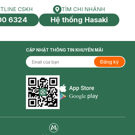
TLINE CSKH
TÌM CHI NHÁNH
HOTLINE CSKH
Tìm chi nhánh
00 6324
Hệ thống Hasaki
tín toàn cầu
CẬP NHẬT THÔNG TIN KHUYẾN MÃI
Đăng ký
Appstore icon
Goolge Play icon