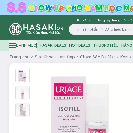
Kem Chống Nắng
Tẩy Trang
Sữa Rửa
Logo
DANH MỤC
HASAKI DEALS
HOT DEALS
THƯƠNG HIỆU
HÀNG 
Hamburger icon
Trang chủ
Sức Khỏe - Làm Đẹp
Chăm Sóc Da Mặt
Kem / 