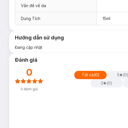
Không gây dị ứng, hoàn toàn không chứa hương liệu.
Vấn đề về da
Dung Tích
15ml
Hướng dẫn sử dụng
Đang cập nhật
Đánh giá
0
Tất cả
(
0
)
5
(
0
2
(
0
)
0
đánh giá