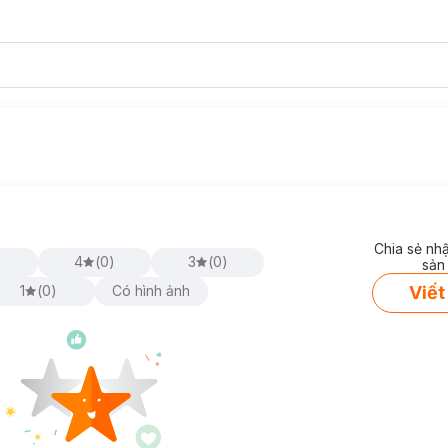
Chia sẻ nh
)
4
(
0
)
3
(
0
)
sản
Viết
1
(
0
)
Có hình ảnh