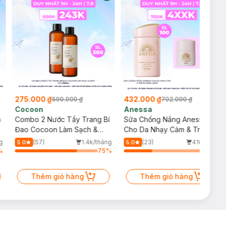
275.000 ₫
432.000 ₫
590.000 ₫
702.000 ₫
Cocoon
Anessa
m
Combo 2 Nước Tẩy Trang Bí
Sữa Chống Nắng Anessa
Đao Cocoon Làm Sạch &
Cho Da Nhạy Cảm & Trẻ Em
Giảm Dầu 500ml
60ml (Mới)
g
(57)
1.4k/tháng
(23)
410/tháng
5.0
5.0
%
75
%
34
%
Thêm giỏ hàng
Thêm giỏ hàng