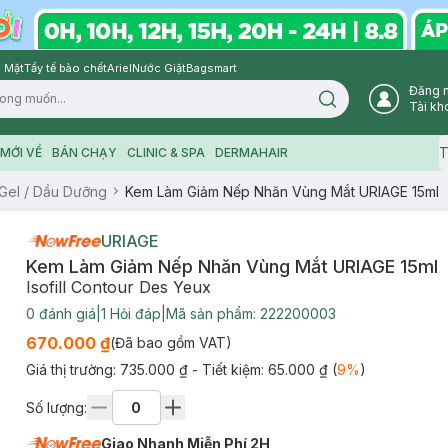
 Mặt
Tẩy tế bào chết
Ariel
Nước Giặt
Bagsmart
Đăng 
Search icon
Tài kh
T
MỚI VỀ
BÁN CHẠY
CLINIC & SPA
DERMAHAIR
Gel / Dầu Dưỡng
Kem Làm Giảm Nếp Nhăn Vùng Mắt URIAGE 15ml
URIAGE
Kem Làm Giảm Nếp Nhăn Vùng Mắt URIAGE 15ml
Isofill Contour Des Yeux
0
đánh giá
|
1
Hỏi đáp
|
Mã sản phẩm:
222200003
670.000 ₫
(Đã bao gồm VAT)
Giá thị trường:
735.000 ₫
- Tiết kiệm:
65.000 ₫
(
9
%
)
Số lượng:
Giao Nhanh Miễn Phí 2H