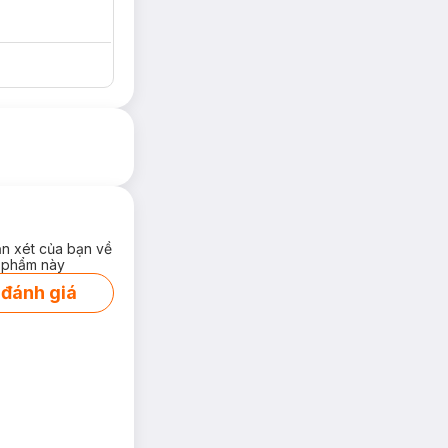
ận xét của bạn về
 phẩm này
 đánh giá