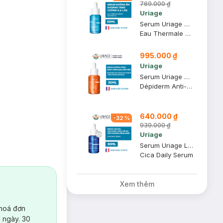
769.000 ₫
Uriage
Serum Uriage Dưỡng Ẩm Khoáng Tăng Cường Hyaluronic Acid 30ml
Eau Thermale Sérum Booster H.A
995.000 ₫
Uriage
Serum Uriage Dưỡng Sáng, Giảm Thâm Sạm, Đốm Nâu 30ml
Dépiderm Anti-Dark Spot Serum - Brightening Booster
640.000 ₫
-
32
%
939.000 ₫
Uriage
Serum Uriage Làm Dịu, Phục Hồi Da Tổn Thương Hằng Ngày 30ml
Cica Daily Serum
Xem thêm
 hoá đơn
tố vi lượng nổi
 ngày. 30