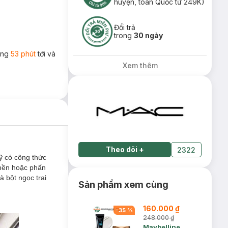
huyện, toàn Quốc từ 249K)
Đổi trả
trong
30 ngày
rong
53 phút
tới và
Xem thêm
Theo dõi
+
2322
 có công thức
 nền hoặc phấn
 bột ngọc trai
Sản phẩm xem cùng
160.000 ₫
-
35
%
248.000 ₫
Maybelline