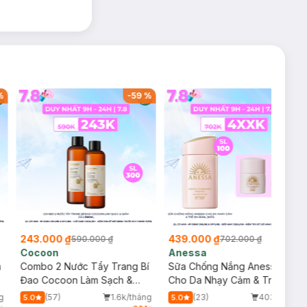
phủ lên màu
 da ngay sau khi
fein giúp làm dịu
e, căng mượt và
%
-
59
%
-
37
%
Màu sắc phù hợp
243.000 ₫
439.000 ₫
590.000 ₫
702.000 ₫
Cocoon
Anessa
m
Combo 2 Nước Tẩy Trang Bí
Sữa Chống Nắng Anessa
Đao Cocoon Làm Sạch &
Cho Da Nhạy Cảm & Trẻ Em
Giảm Dầu 500ml
60ml (Mới)
g
(57)
1.6k/tháng
(23)
403/tháng
5.0
5.0