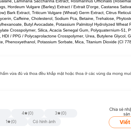
ualane, Laminaria Saccharina Extract, Rosmarinus Officinalis (Rosemar
ngs, Hordeum Vulgare (Barley) Extract / Extrait D'orge, Castanea Sativ
ow) Bark Extract, Triticum Vulgare (Wheat) Germ Extract, Citrus Reticul
ycerin, Caffeine, Cholesterol, Sodium Pca, Betaine, Trehalose, Phytost
ylhexanoate, Butyl Avocadate, Potassium Palmitoyl Hydrolyzed Wheat P
crylate Crosspolymer, Silica, Acacia Senegal Gum, Polyquaternium-51, 
HDI / PPG / Polycaprolactone Crosspolymer, Urea, Butylene Glycol, Gl
ate, Phenoxyethanol, Potassium Sorbate, Mica, Titanium Dioxide (CI 778
 phẩm vừa đủ và thoa đều khắp mặt hoặc thoa ở các vùng da mong mu
Chia sẻ nh
)
4
(
0
)
3
(
0
)
sản
Viết
1
(
0
)
Có hình ảnh