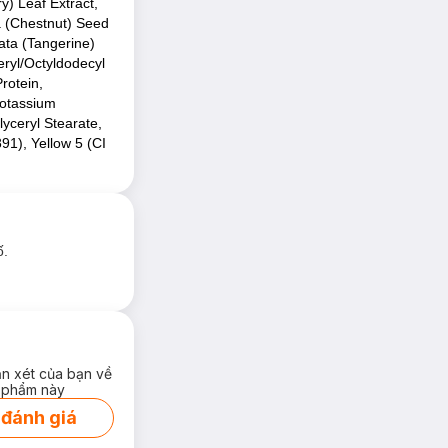
y) Leaf Extract,
a (Chestnut) Seed
ata (Tangerine)
eryl/Octyldodecyl
rotein,
Potassium
yceryl Stearate,
91), Yellow 5 (CI
ố.
ận xét của bạn về
 phẩm này
 đánh giá