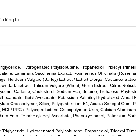
ân lông to
rợ Kiểm Soát Dầu MAC Prep + Prime Natural Radiance 50ml
tạo đ
 Triglyceride, Hydrogenated Polyisobutene, Propanediol, Tridecyl Trimelli
ualane, Laminaria Saccharina Extract, Rosmarinus Officinalis (Rosemar
ngs, Hordeum Vulgare (Barley) Extract / Extrait D'orge, Castanea Sativ
ow) Bark Extract, Triticum Vulgare (Wheat) Germ Extract, Citrus Reticul
ycerin, Caffeine, Cholesterol, Sodium Pca, Betaine, Trehalose, Phytoste
ylhexanoate, Butyl Avocadate, Potassium Palmitoyl Hydrolyzed Wheat P
crylate Crosspolymer, Silica, Polyquaternium-51, Acacia Senegal Gum, 
 HDI / PPG / Polycaprolactone Crosspolymer, Urea, Calcium Aluminum 
isodium Edta, Tetrahexyldecyl Ascorbate, Phenoxyethanol, Potassium Sor
ic Triglyceride, Hydrogenated Polyisobutene, Propanediol, Tridecyl Trimel