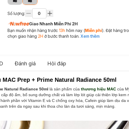
Số lượng:
Giao Nhanh Miễn Phí 2H
Bạn muốn nhận hàng trước
13h
hôm nay (
Miễn phí
). Đặt hàng t
chọn giao hàng
2H
ở bước thanh toán.
Xem thêm
D
Đánh giá
Hỏi đáp
 MAC Prep + Prime Natural Radiance 50ml
e Natural Radiance 50ml
là sản phẩm của
thương hiệu MAC
của Mỹ
cấp độ ẩm, bổ sung dưỡng chất và làm lớp lót giúp cải thiện lớp kem
ành phần với Vitamin E và C chống oxy hóa, Cafein giúp làm dịu da và
anh trên da ngay sau khi thoa cho làn da tươi sáng, mịn màng.