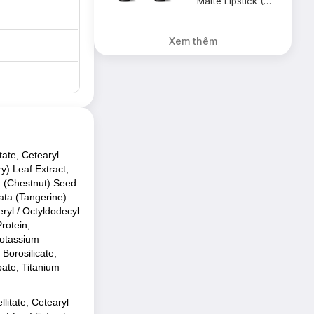
Matte Lipstick (Marrakesh)
Xem thêm
ộ sáng khoẻ và
tate, Cetearyl
y) Leaf Extract,
a (Chestnut) Seed
ata (Tangerine)
ryl / Octyldodecyl
rotein,
Potassium
Borosilicate,
bate, Titanium
litate, Cetearyl