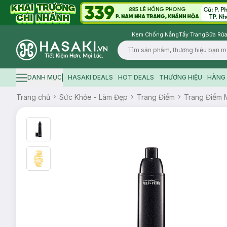
Kem Chống Nắng
Tẩy Trang
Sữa Rửa
Logo
DANH MỤC
HASAKI DEALS
HOT DEALS
THƯƠNG HIỆU
HÀNG 
Hamburger icon
Trang chủ
Sức Khỏe - Làm Đẹp
Trang Điểm
Trang Điểm 