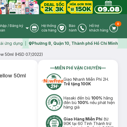
0
nhập
/
Đăng ký
Hệ thống
Bảo
Hỗ trợ
User Icon
Store Icon
Warranty Icon
Phone Icon
Cart I
oản
cửa hàng
hành
khách hàng
ải ứng dụng
Phường 8, Quận 10, Thành phố Hồ Chí Minh
Map icon
ow 50ml (HSD 07/2022)
MIỄN PHÍ VẬN CHUYỂN
ellow 50ml
Giao Nhanh Miễn Phí 2H.
Trễ tặng 100K
Hasaki đền bù
100%
hãng
đền bù
100%
nếu phát hiện
hàng giả
Giao Hàng Miễn Phí
(từ
90K tại 60 Tỉnh Thành trừ