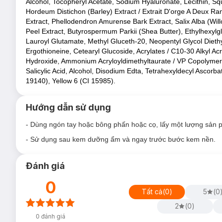
Alcohol, Tocopheryl Acetate, Sodium Hyaluronate, Lecithin, Sq
Hordeum Distichon (Barley) Extract / Extrait D'orge A Deux Ra
Extract, Phellodendron Amurense Bark Extract, Salix Alba (Will
Peel Extract, Butyrospermum Parkii (Shea Butter), Ethylhexylgl
Lauroyl Glutamate, Methyl Gluceth-20, Neopentyl Glycol Dieth
Ergothioneine, Cetearyl Glucoside, Acrylates / C10-30 Alkyl A
Hydroxide, Ammonium Acryloyldimethyltaurate / VP Copolymer, 
Salicylic Acid, Alcohol, Disodium Edta, Tetrahexyldecyl Ascorb
19140), Yellow 6 (CI 15985).
Hướng dẫn sử dụng
- Dùng ngón tay hoặc bông phấn hoặc cọ, lấy một lượng sản
- Sử dụng sau kem dưỡng ẩm và ngay trước bước kem nền.
Đánh giá
0
Tất cả
(
0
)
5
(
0
2
(
0
)
0
đánh giá