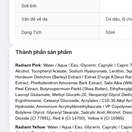
Giới tính
Vấn đề về da
Da dầu, lỗ ch
Dung Tích
50ml
Hasaki
xin giới thiệu dòng sản phẩm
Kem Lót Cấp Ẩm & Hỗ T
kiềm dầu tối ưu cho lớp trang điểm mướt mịn suốt ngày dài.
Thành phần sản phẩm
Hiện Hasaki chỉ có 2 loại:
Radiant Pink
: Water / Aqua / Eau, Glycerin, Caprylic / Capric
#Radiant Pink: cho tông da sáng.
Alcohol, Tocopheryl Acetate, Sodium Hyaluronate, Lecithin, Sq
#Radiant Yellow: cho tông da tối.
Hordeum Distichon (Barley) Extract / Extrait D'orge A Deux Ra
Extract, Phellodendron Amurense Bark Extract, Salix Alba (Will
Peel Extract, Butyrospermum Parkii (Shea Butter), Ethylhexylgl
Lauroyl Glutamate, Methyl Gluceth-20, Neopentyl Glycol Dieth
Ergothioneine, Cetearyl Glucoside, Acrylates / C10-30 Alkyl A
Hydroxide, Ammonium Acryloyldimethyltaurate / VP Copolymer,
Butylene Glycol, Glyceryl Stearate, Salicylic Acid, Alcohol, D
Dioxide (CI 77891), Red 4 (CI 14700), Yellow 6 (CI 15985).
Radiant Yellow
: Water / Aqua / Eau, Glycerin, Caprylic / Capr