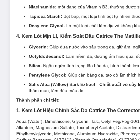
Sản phẩm 100% thành phần thuần chay, không paraben,
Niacinamide:
một dạng của Vitamin B3, thường được s
2. Kem Lót Dưỡng Ẩm, Căng Bóng Da Catrice 
Tapioca Starch:
Bột bắp, một loại tinh bột tự nhiên t
Kem Lót Catrice The Hydrator Plump & Fresh Primer 30ml
v
Decylene Glycol:
Là một loại chất làm dịu và kháng k
giữ được lớp makeup lâu trôi trong nhiều giờ đồng hồ, giúp bạ
4. Kem Lót Mịn Lì, Kiểm Soát Dầu Catrice The Mattifi
Glycerin:
Giúp đưa nước vào sâu trong da, giữ ẩm, ngăn
Octyldodecanol:
Làm mềm da, dưỡng ẩm hiệu quả, đồng
Silica:
Ngăn ngừa tình trạng lão hóa da, hình thành lớp 
Pentylene Glycol:
Giúp cân bằng da, tạo độ ẩm thích 
Salix Alba (Willow) Bark Extract - Chiết xuất vỏ cây l
thâm mụn, làm đều màu da.
Thành phần chi tiết:
1. Kem Lót Hiệu Chỉnh Sắc Da Catrice The Correcto
Aqua (Water), Dimethicone, Glycerin, Talc, Cetyl Peg/Ppg-10/1
Allantoin, Magnesium Sulfate, Tocopheryl Acetate, Disteardim
Ethylhexylglycerin, Methicone, Aluminum Hydroxide, Phenoxye
Sodium Benzoate, Ci 77163 (Bismuth Oxychloride), Ci 77288 (