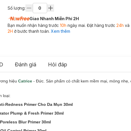
Số lượng:
Giao Nhanh Miễn Phí 2H
Bạn muốn nhận hàng trước
10h
ngày mai. Đặt hàng trước
24h
và 
2H
ở bước thanh toán.
Xem thêm
D
Đánh giá
Hỏi đáp
ương hiệu
Catrice
- Đức. Sản phẩm có chất kem mềm mại, mỏng nhẹ, 
 loại:
Anti-Redness Primer Cho Da Mụn 30ml
ator Plump & Fresh Primer 30ml
Poreless Blur Primer 30ml
 Oil-Control Primer 30ml