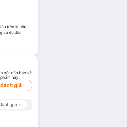
dầu trên khuôn
ng da đổ dầu.
ận xét của bạn về
 phẩm này
 đánh giá
 độ ẩm cho da.
đánh giá
g da.