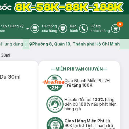
0
nhập
/
Đăng ký
Hệ thống
Bảo
Hỗ trợ
User Icon
Store Icon
Warranty Icon
Phone Icon
Cart I
oản
cửa hàng
hành
khách hàng
ải ứng dụng
Phường 8, Quận 10, Thành phố Hồ Chí Minh
Map icon
 30ml
MIỄN PHÍ VẬN CHUYỂN
 Da 30ml
Giao Nhanh Miễn Phí 2H.
Trễ tặng 100K
Hasaki đền bù
100%
hãng
đền bù
100%
nếu phát hiện
hàng giả
Giao Hàng Miễn Phí
(từ
90K tại 60 Tỉnh Thành trừ