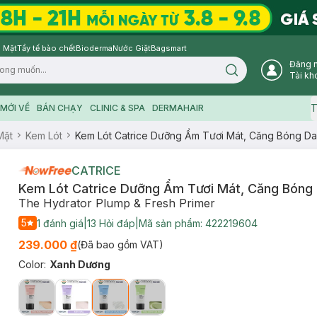
 Mặt
Tẩy tế bào chết
Bioderma
Nước Giặt
Bagsmart
Đăng 
Search icon
Tài kh
T
MỚI VỀ
BÁN CHẠY
CLINIC & SPA
DERMAHAIR
Mặt
Kem Lót
Kem Lót Catrice Dưỡng Ẩm Tươi Mát, Căng Bóng Da
CATRICE
Kem Lót Catrice Dưỡng Ẩm Tươi Mát, Căng Bóng
The Hydrator Plump & Fresh Primer
5
1
đánh giá
|
13
Hỏi đáp
|
Mã sản phẩm:
422219604
239.000 ₫
(Đã bao gồm VAT)
Color
:
Xanh Dương