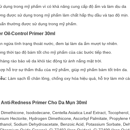
 không hạt vi nhựa.
ử dụng trong mỹ phẩm vì có khả năng cung cấp độ ẩm và làm dịu da
The Hydrator Plump & Fresh Primer 30ml
hường được sử dụng trong mỹ phẩm làm chất hấp thụ dầu và tạo độ mịn.
ới thành phần lô hội, sở hữu khả năng kiềm dầu và giảm độ bóng trên
huẩn thường được sử dụng trong mỹ phẩm.
n tự tin rạng rỡ suốt ngày dài mà không lo xỉn màu.
er Oil-Control Primer 30ml
 ngừa tình trạng thoát nước, đem lại làm da ẩm mượt tự nhiên.
 thời tạo độ bám tốt cho mỹ phẩm của các bước tiếp theo.
hàng rào bảo vệ da khỏi tác động từ ánh nắng mặt trời.
hợp hỗ trợ sự thẩm thấu của mỹ phẩm, giúp mỹ phẩm bám tốt trên da.
iễu:
Làm sạch lỗ chân lông, chống oxy hóa hiệu quả, hỗ trợ làm mờ cá
r Anti-Redness Primer Cho Da Mụn 30ml
 Dimethicone, Isododecane, Centella Asiatica Leaf Extract, Tocopherol
onium Hectorite, Hydrogen Dimethicone, Ascorbyl Palmitate, Propylene
thanol, Sodium Dehydroacetate, Benzoic Acid, Potassium Sorbate, Deh
Chromium Oxide Greens), Ci 77492 (Iron Oxides), Ci 77499 (Iron Oxid