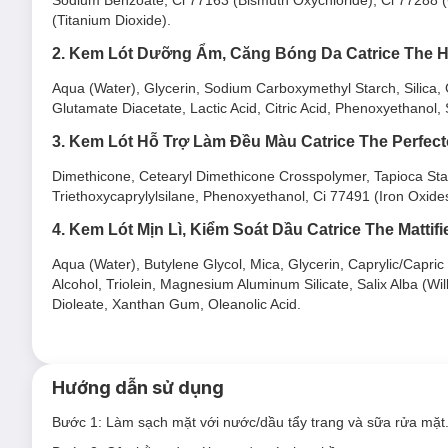
(Titanium Dioxide).
2. Kem Lót Dưỡng Ẩm, Căng Bóng Da Catrice The H
Aqua (Water), Glycerin, Sodium Carboxymethyl Starch, Silica, 
Glutamate Diacetate, Lactic Acid, Citric Acid, Phenoxyethano
3. Kem Lót Hỗ Trợ Làm Đều Màu Catrice The Perfect
Dimethicone, Cetearyl Dimethicone Crosspolymer, Tapioca Starc
Triethoxycaprylylsilane, Phenoxyethanol, Ci 77491 (Iron Oxides
4. Kem Lót Mịn Lì, Kiểm Soát Dầu Catrice The Mattifi
Aqua (Water), Butylene Glycol, Mica, Glycerin, Caprylic/Capric 
Alcohol, Triolein, Magnesium Aluminum Silicate, Salix Alba (Wi
Dioleate, Xanthan Gum, Oleanolic Acid.
Hướng dẫn sử dụng
Bước 1: Làm sạch mặt với nước/dầu tẩy trang và sữa rửa mặt