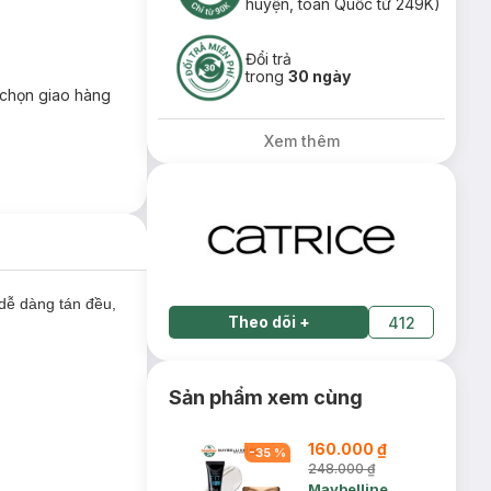
huyện, toàn Quốc từ 249K)
Đổi trả
trong
30 ngày
chọn giao hàng
Xem thêm
dễ dàng tán đều,
Theo dõi
+
412
Sản phẩm xem cùng
160.000 ₫
-
35
%
248.000 ₫
Maybelline