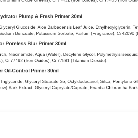
ydrator Plump & Fresh Primer 30ml
Glyceryl Glucoside, Aloe Barbadensis Leaf Juice, Ethylhexylglycerin, T
l, Sodium Benzoate, Potassium Sorbate, Parfum (Fragrance), Ci 42090 (
or Poreless Blur Primer 30ml
h, Niacinamide, Aqua (Water), Decylene Glycol, Polymethylsilsesquioxa
), Ci 77492 (Iron Oxides), Ci 77891 (Titanium Dioxide).
er Oil-Control Primer 30ml
Triglyceride, Glyceryl Stearate Se, Octyldodecanol, Silica, Pentylene Gl
llow) Bark Extract, Glyceryl Caprylate/Caprate, Enantia Chlorantha Bark 
.