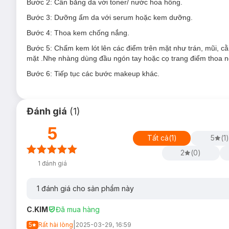
Bước 2: Cân bằng da với toner/ nước hoa hồng.
Bước 3: Dưỡng ẩm da với serum hoặc kem dưỡng.
Bước 4: Thoa kem chống nắng.
Bước 5: Chấm kem lót lên các điểm trên mặt như trán, mũi, c
Loại da phù hợp:
mặt .Nhẹ nhàng dùng đầu ngón tay hoặc cọ trang điểm thoa ng
Sản phẩm phù hợp với
da khô
.
Bước 6: Tiếp tục các bước makeup khác.
Ưu thế nổi bật:
Sản phẩm giúp lớp trang điểm được bền màu hơn, khôn
Đánh giá
(
1
)
Kết cấu dạng gel trong suốt giúp nuôi dưỡng da từ sâu
5
Đem tới cho làn da sự tươi mát, làn da sáng tự nhiên n
Tất cả
(
1
)
5
(
1
)
Có thể sử dụng riêng hoặc làm lớp lót trang điểm.
2
(
0
)
1
đánh giá
Aloe Barbadensis Leaf Juice -
Chiết xuất từ lá lô hội
Glycerin:
Glycerin là một chất giữ nước, giúp cung cấp 
1
đánh giá cho sản phẩm này
Silica:
Silica là một loại khoáng sản thường được sử d
C.KIM
Đã mua hàng
Lactic Acid:
Lactic acid là một loại Axit Alpha Hydroxy 
|
5
Rất hài lòng
2025-03-29, 16:59
Kem lót Catrice có thiết kế nhỏ gọn, được đựng trong vỏ