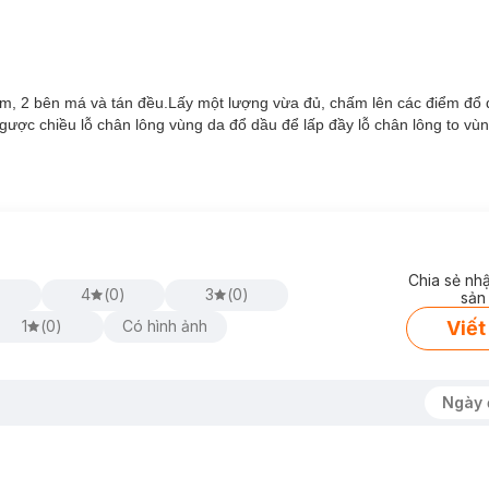
ằm, 2 bên má và tán đều.Lấy một lượng vừa đủ, chấm lên các điểm đổ 
ược chiều lỗ chân lông vùng da đổ dầu để lấp đầy lỗ chân lông to vù
g lo xỉn màu nền.
 bên trong, chất kem nhanh khô không gây cảm giác bết dính.
Chia sẻ nh
gay cả khi không đánh kem nền.
4
(
0
)
3
(
0
)
sản
Viết
1
(
0
)
Có hình ảnh
,
có tính chất làm dịu và dưỡng da, giúp giảm viêm nhiễm và cung cấp
độ ẩm cho da và làm dịu làn da.
Ngày 
ụng để làm mịn và làm mờ bề mặt da.
(AHA) có khả năng làm mềm và tẩy tế bào chết, giúp cải thiện chất lượn
 nhựa, nắp vặn, đặc biệt 100% thân thiện với môi trường.