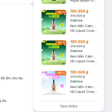
Aqua Splash Grip Primer
190.000 ₫
-
40
%
319.000 ₫
Catrice
Kem Nền Catrice Kiềm Dầu Che Phủ 020 Tông Hồng Tự Nhiên 30ml
HD Liquid Coverage Foundation #Rose Beige
190.000 ₫
-
40
%
319.000 ₫
Catrice
Kem Nền Catrice Kiềm Dầu Che Phủ 005 Sáng Tự Nhiên 30ml
HD Liquid Coverage Foundation #Ivory Beige
190.000 ₫
-
40
%
319.000 ₫
p độ ẩm cho da.
ụn, đem đến lớp
Catrice
Kem Nền Catrice Kiềm Dầu Che Phủ 008 Sáng Vàng Tự Nhiên 30ml
HD Liquid Coverage Foundation #Fair Beige
g da.
Xem thêm