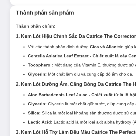
Thành phần sản phẩm
Thành phần chính:
Loại da phù hợp:
1. Kem Lót Hiệu Chỉnh Sắc Da Catrice The Correcto
Sản phẩm phù hợp với
da mụn
.
Với các thành phần dinh dưỡng
Cica và Allan
toin giúp 
Ưu thế nổi bật:
Centella Asiatica Leaf Extract - Chiết xuất lá cây Cen
Với các thành phần dinh dưỡng
Cica
và
Allantoin
giúp 
Tocopherol:
Một dạng của Vitamin E, thường được sử 
Centella Asiatica Leaf Extract - Chiết xuất lá cây Cen
Glycerin:
Một chất làm dịu và cung cấp độ ẩm cho da.
Tocopherol:
Một dạng của Vitamin E, thường được sử 
2. Kem Lót Dưỡng Ẩm, Căng Bóng Da Catrice The H
Glycerin:
Một chất làm dịu và cung cấp độ ẩm cho da.
Aloe Barbadensis Leaf Juice - Chiết xuất từ lá lô hộ
Điều chỉnh sắc tố da, với màu xanh nhạt sản phẩm có t
nền mịn màng, hoàn hảo.
Glycerin:
Glycerin là một chất giữ nước, giúp cung cấp 
Có khả năng giữ cho lớp trang điểm bền màu, hạn chế le
Silica:
Silica là một loại khoáng sản thường được sử d
Kết cấu mềm mại, mỏng nhẹ, dễ dàng tán đều mỏng nhẹ
Lactic Acid:
Lactic acid là một loại axit alpha hydroxy 
Kem lót có thiết kế nhỏ gọn, được đựng trong vỏ nhựa, 
3. Kem Lót Hỗ Trợ Làm Đều Màu Catrice The Perfect