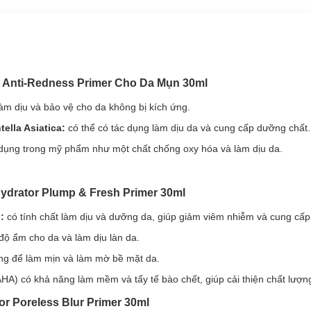
r Anti-Redness Primer Cho Da Mụn 30ml
làm dịu và bảo vệ cho da không bị kích ứng.
tella Asiatica:
có thể có tác dụng làm dịu da và cung cấp dưỡng chất.
làm dịu và bảo vệ cho da không bị kích ứng.
dụng trong mỹ phẩm như một chất chống oxy hóa và làm dịu da.
tella Asiatica
, có thể có tác dụng làm dịu da và cung cấp dưỡng chất.
dụng trong mỹ phẩm như một chất chống oxy hóa và làm dịu da.
ydrator Plump & Fresh Primer 30ml
i:
có tính chất làm dịu và dưỡng da, giúp giảm viêm nhiễm và cung cấ
hể trung hoà các vết mẩn đỏ và đốm đỏ trên da, che phủ tốt các vết m
độ ẩm cho da và làm dịu làn da.
m trôi cho bạn vẻ ngoài xinh đẹp trong nhiều giờ đồng hồ.
ụng để làm mịn và làm mờ bề mặt da.
 không gây nặng mặt, không làm bí da.
(AHA) có khả năng làm mềm và tẩy tế bào chết, giúp cải thiện chất lượn
nắp vặn, đặc biệt 100% thân thiện với môi trường.
or Poreless Blur Primer 30ml