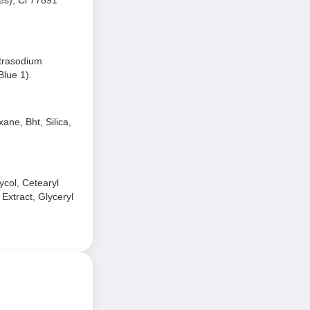
etrasodium
Blue 1).
ne, Bht, Silica,
ycol, Cetearyl
Extract, Glyceryl