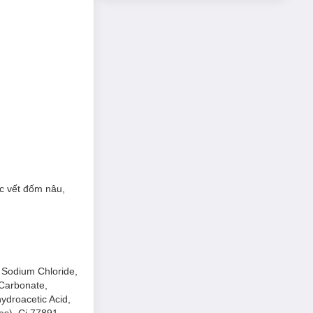
 da hiệu quả, giúp
c vết đốm nâu,
, Sodium Chloride,
 Carbonate,
ydroacetic Acid,
es), Ci 77891