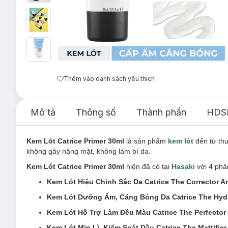
Thêm vào danh sách yêu thích
Mô tả
Thông số
Thành phần
HDS
Kem Lót Catrice Primer 30ml
là sản phẩm
kem lót
đến từ th
không gây nặng mặt, không làm bí da.
Kem Lót Catrice Primer 30ml
hiện đã có tại
Hasaki
với 4 phân
Kem Lót Hiệu Chỉnh Sắc Da Catrice The Corrector 
Kem Lót Dưỡng Ẩm, Căng Bóng Da Catrice The Hydr
Kem Lót Hỗ Trợ Làm Đều Màu Catrice The Perfector 
Kem Lót Mịn Lì, Kiểm Soát Dầu Catrice The Mattifier