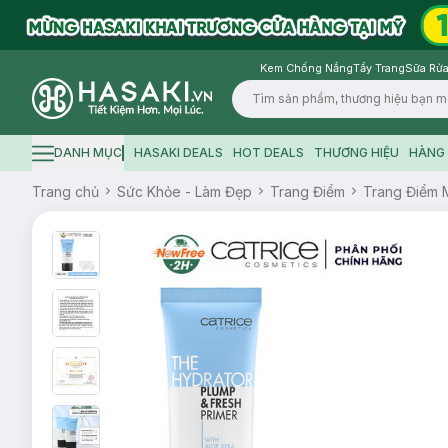
Kem Chống Nắng
Tẩy Trang
Sữa Rửa
Logo
DANH MỤC
HASAKI DEALS
HOT DEALS
THƯƠNG HIỆU
HÀNG 
Hamburger icon
Trang chủ
Sức Khỏe - Làm Đẹp
Trang Điểm
Trang Điểm 