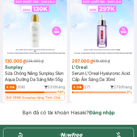
130.000 ₫
297.000 ₫
234.000 ₫
519.000 ₫
Sunplay
L'Oreal
Sữa Chống Nắng Sunplay Skin
Serum L'Oreal Hyaluronic Acid
Aqua Dưỡng Da Sáng Mịn 55g
Cấp Ẩm Sáng Da 30ml
(108)
531/tháng
(27)
279/tháng
4.9
4.9
76
%
3
%
Bill 199K Sunplay tặng Tinh Chất
Chống Nắng 7g trị giá 30K (SL có
hạn)
Bạn đã có tài khoản Hasaki?
Đăng nhập