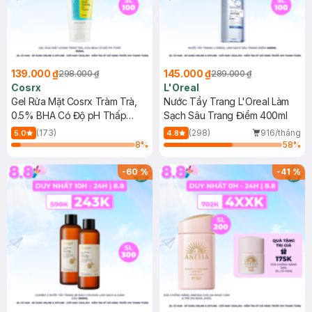
139.000 ₫
145.000 ₫
298.000 ₫
289.000 ₫
Cosrx
L'Oreal
Gel Rửa Mặt Cosrx Tràm Trà,
Nước Tẩy Trang L'Oreal Làm
0.5% BHA Có Độ pH Thấp
Sạch Sâu Trang Điểm 400ml
150ml
(173)
(298)
916/tháng
5.0
4.8
8
%
58
%
-
60
%
-
41
%