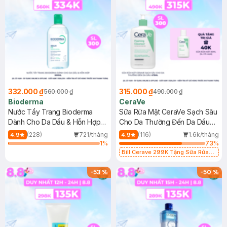
332.000 ₫
315.000 ₫
560.000 ₫
490.000 ₫
Bioderma
CeraVe
Nước Tẩy Trang Bioderma
Sữa Rửa Mặt CeraVe Sạch Sâu
Dành Cho Da Dầu & Hỗn Hợp
Cho Da Thường Đến Da Dầu
500ml
473ml
(228)
721/tháng
(116)
1.6k/tháng
4.9
4.9
1
%
73
%
Bill Cerave 299K Tặng Sữa Rửa
Mặt Cerave 30ml (SL có hạn)
-
53
%
-
50
%