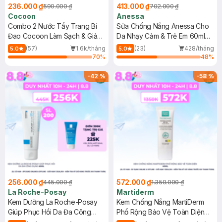
236.000 ₫
413.000 ₫
590.000 ₫
702.000 ₫
Cocoon
Anessa
Combo 2 Nước Tẩy Trang Bí
Sữa Chống Nắng Anessa Cho
Đao Cocoon Làm Sạch & Giảm
Da Nhạy Cảm & Trẻ Em 60ml
Dầu 500ml
(Mới)
(57)
1.6k/tháng
(23)
428/tháng
5.0
5.0
70
%
48
%
-
42
%
-
58
%
256.000 ₫
572.000 ₫
445.000 ₫
1.350.000 ₫
La Roche-Posay
Martiderm
Kem Dưỡng La Roche-Posay
Kem Chống Nắng MartiDerm
Giúp Phục Hồi Da Đa Công
Phổ Rộng Bảo Vệ Toàn Diện
Dụng 40ml
40ml