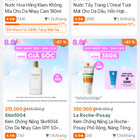
Nước Hoa Hồng Klairs Không
Nước Tẩy Trang L'Oreal Tươi
Mùi Cho Da Nhạy Cảm 180ml
Mát Cho Da Dầu, Hỗn Hợp
400ml
(148)
1.7k/tháng
(298)
2.1k/tháng
4.8
4.8
27
%
10
%
Bill Klairs từ 299k Tặng Mặt Nạ
Làm Dịu Da & Kiểm Soát Dầu Nhờn
25ml (SL Có Hạn)
-
57
%
-
43
%
213.000 ₫
350.000 ₫
495.000 ₫
610.000 ₫
Skin1004
La Roche-Posay
Kem Chống Nắng Skin1004
Kem Chống Nắng La Roche-
Cho Da Nhạy Cảm SPF 50+
Posay Phổ Rộng, Nâng Tông
50ml
Kiềm Dầu 50ml
(119)
1.1k/tháng
(28)
736/tháng
4.8
4.9