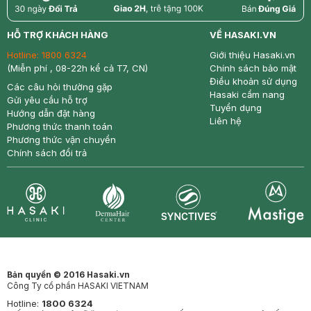
return
nowfree
price
HỖ TRỢ KHÁCH HÀNG
VỀ HASAKI.VN
Hotline:
1800 6324
Giới thiệu Hasaki.vn
(Miễn phí , 08-22h kể cả T7, CN)
Chính sách bảo mật
Điều khoản sử dụng
Các câu hỏi thường gặp
Hasaki cẩm nang
Gửi yêu cầu hỗ trợ
Tuyển dụng
Hướng dẫn đặt hàng
Liên hệ
Phương thức thanh toán
Phương thức vận chuyển
Chính sách đổi trả
Synctives
Clinic
Dermahair
Mastige
Bản quyền © 2016 Hasaki.vn
Công Ty cổ phần HASAKI VIETNAM
Hotline:
1800 6324