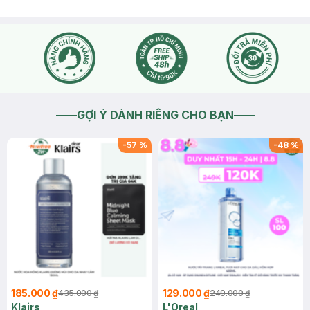
GỢI Ý DÀNH RIÊNG CHO BẠN
-
57
%
-
48
%
185.000 ₫
129.000 ₫
435.000 ₫
249.000 ₫
Klairs
L'Oreal