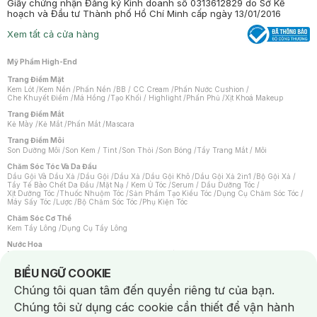
Giấy chứng nhận Đăng ký Kinh doanh số 0313612829 do Sở Kế
hoạch và Đầu tư Thành phố Hồ Chí Minh cấp ngày 13/01/2016
Xem tất cả cửa hàng
Mỹ Phẩm High-End
Trang Điểm Mặt
Kem Lót
/
Kem Nền
/
Phấn Nền
/
BB / CC Cream
/
Phấn Nước Cushion
/
Che Khuyết Điểm
/
Má Hồng
/
Tạo Khối / Highlight
/
Phấn Phủ
/
Xịt Khoá Makeup
Trang Điểm Mắt
Kẻ Mày
/
Kẻ Mắt
/
Phấn Mắt
/
Mascara
Trang Điểm Môi
Son Dưỡng Môi
/
Son Kem / Tint
/
Son Thỏi
/
Son Bóng
/
Tẩy Trang Mắt / Môi
Chăm Sóc Tóc Và Da Đầu
Dầu Gội Và Dầu Xả
/
Dầu Gội
/
Dầu Xả
/
Dầu Gội Khô
/
Dầu Gội Xả 2in1
/
Bộ Gội Xả
/
Tẩy Tế Bào Chết Da Đầu
/
Mặt Nạ / Kem Ủ Tóc
/
Serum / Dầu Dưỡng Tóc
/
Xịt Dưỡng Tóc
/
Thuốc Nhuộm Tóc
/
Sản Phẩm Tạo Kiểu Tóc
/
Dụng Cụ Chăm Sóc Tóc
/
Máy Sấy Tóc
/
Lược
/
Bộ Chăm Sóc Tóc
/
Phụ Kiện Tóc
Chăm Sóc Cơ Thể
Kem Tẩy Lông
/
Dụng Cụ Tẩy Lông
Nước Hoa
Nước Hoa Nữ
/
Nước Hoa Nam
/
Nước Hoa Cao Cấp
/
Xịt Thơm Toàn Thân
/
Nước Hoa Vùng Kín
Notice about cookies usage
BIỂU NGỮ COOKIE
Chăm Sóc Cá Nhân
Chúng tôi quan tâm đến quyền riêng tư của bạn.
Chống Muỗi
/
Khẩu Trang
/
Máy Massage
/
Mặt Nạ Xông Hơi
/
Nước Rửa Tay
/
Sản Phẩm Chăm Sóc Khác
/
Bàn Chải Đánh Răng
/
Bàn Chải Điện
/
Chúng tôi sử dụng các cookie cần thiết để vận hành
Hỗ Trợ Trắng Răng
/
Kem Đánh Răng
/
Máy Tăm Nước
/
Nước Súc Miệng
/
Tăm / Chỉ Nha Khoa
/
Xịt Thơm Miệng
/
Dung Dịch Vệ Sinh
/
Dưỡng Vùng Kín
/