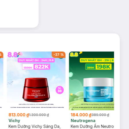
%
-
37
%
-
53
%
813.000 ₫
184.000 ₫
1.300.000 ₫
389.000 ₫
Vichy
Neutrogena
Kem Dưỡng Vichy Sáng Da,
Kem Dưỡng Ẩm Neutrogena