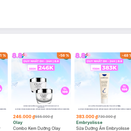
1
%
-
56
%
-
48
246.000 ₫
383.000 ₫
555.000 ₫
730.000 ₫
Olay
Embryolisse
y
Combo Kem Dưỡng Olay
Sữa Dưỡng Ẩm Embryolisse