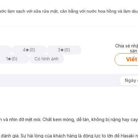
bước làm sạch với sữa rửa mặt, cân bằng với nước hoa hồng và làm dị
Chia sẻ nh
)
4
(
0
)
3
(
0
)
sản
Viết
1
(
0
)
Có hình ảnh
Ngày 
ơn và nhìn đỡ mệt mỏi. Chất kem mỏng, dễ tán, không bị nặng hay cay
 đánh giá. Sự hài lòng của khách hàng là động lực to lớn để Hasaki