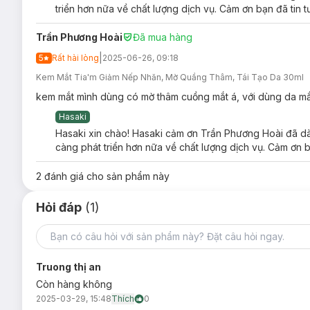
triển hơn nữa về chất lượng dịch vụ. Cảm ơn bạn đã tin 
Phục hồi độ đàn hồi cho da săn chắc hơn.
Trần Phương Hoài
Đã mua hàng
Bổ sung và duy trì độ ẩm cho vùng da mắt.
|
5
Rất hài lòng
2025-06-26, 09:18
Lành tính cho mọi loại da, kể cả da nhạy cảm nhất
Kem Mắt Tia'm Giảm Nếp Nhăn, Mờ Quầng Thâm, Tái Tạo Da 30ml
Ưu thế nổi bật:
kem mắt mình dùng có mờ thâm cuồng mắt á, với dùng da mắ
Giảm nếp nhăn, duy trì độ ẩm và tăng độ đàn hồi cho v
Hasaki
Gấp đôi sức mạnh chống lão hoá nhờ công thức bổ sung 
Hasaki xin chào! Hasaki cảm ơn Trần Phương Hoài đã dàn
palmitate.
càng phát triển hơn nữa về chất lượng dịch vụ. Cảm ơn b
Chống oxy hóa, ngăn ngừa tổn thương vùng da mềm vớ
2
đánh giá cho sản phẩm này
Vitamin A - Retinyl palmitate: thúc đẩy quá trình phục hồ
Bakuchiol: làm giảm sự xuất hiện của nếp nhăn li ti và 
Hỏi đáp
(1)
Phức hợp 5 loại Peptide: giúp thúc đẩy quá trình tổng 
Truong thị an
Còn hàng không
2025-03-29, 15:48
Thích
0