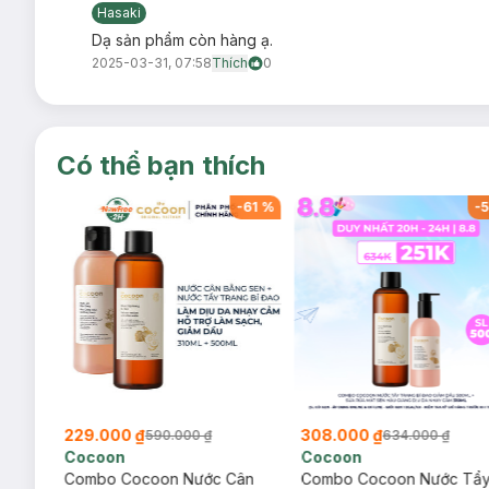
Hasaki
Dạ sản phẩm còn hàng ạ.
2025-03-31, 07:58
Thích
0
Có thể bạn thích
-
61
%
-
61
%
-
5
229.000 ₫
308.000 ₫
590.000 ₫
634.000 ₫
Cocoon
Cocoon
ẩy
Combo Cocoon Nước Cân
Combo Cocoon Nước Tẩ