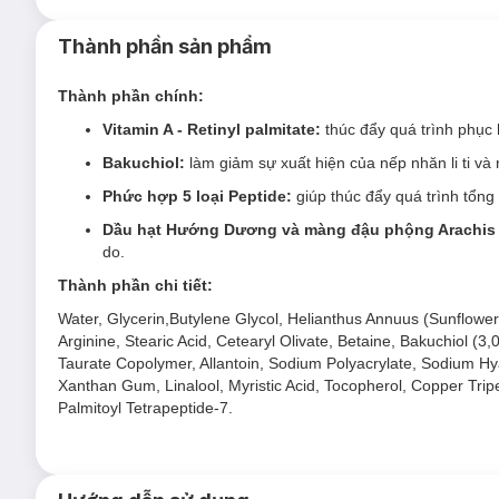
Thành phần sản phẩm
Thành phần chính:
Vitamin A - Retinyl palmitate:
thúc đẩy quá trình phục 
Bakuchiol:
làm giảm sự xuất hiện của nếp nhăn li ti và
Phức hợp 5 loại Peptide:
giúp thúc đẩy quá trình tổng
Dầu hạt Hướng Dương và màng đậu phộng Arachis 
do.
Thành phần chi tiết:
Water, Glycerin,Butylene Glycol, Helianthus Annuus (Sunflower
Arginine, Stearic Acid, Cetearyl Olivate, Betaine, Bakuchiol (
Taurate Copolymer, Allantoin, Sodium Polyacrylate, Sodium Hy
Xanthan Gum, Linalool, Myristic Acid, Tocopherol, Copper Tripe
Palmitoyl Tetrapeptide-7.