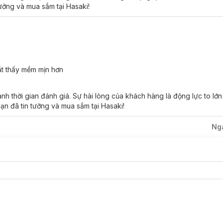
tưởng và mua sắm tại Hasaki!
t thấy mềm mịn hơn
ùng da mắt.
thành phần Bakuchiol, làm tăng hiệu quả hoạt động của của Vitamin A
h thời gian đánh giá. Sự hài lòng của khách hàng là động lực to lớ
ạn đã tin tưởng và mua sắm tại Hasaki!
i gốc tự do với dầu hạt Hướng Dương và màng đậu phộng Arachis Hy
Ng
i da, cải thiện tình trạng da không đều màu.
rãnh nhăn sâu và tăng hiệu quả hoạt động của retinol.
hợp collagen, tăng cường độ đàn hồi và săn chắc cho da mắt.