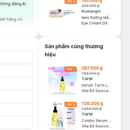
130.000 ₫
-
42
%
không đăng kí
225.000 ₫
Kumargic
Kem Dưỡng Mắt Kumargic Giảm Quầng Thâm & Bọng Mắt (Mới) 20g
ính hãng có
Eye Cream DX
Sản phẩm cùng thương
hiệu
287.000 ₫
-
62
%
758.000 ₫
TIA'M
Serum Tia'm Làm Sáng, Phục Hồi Cho Da Dầu Mụn, Nhạy Cảm 40ml
Vita B3 Source (10% Niacinamide + 2% Arbutin)
728.000 ₫
-
50
%
1.456.000 ₫
TIA'M
Combo Serum Tia'm Làm Sáng, Phục Hồi Cho Da Dầu Mụn, Nhạy Cảm + Căng Bóng, Trẻ Hoá Da 40mlx2
Vita B3 Source (10% Niacinamide + 2% Arbutin) + Vita A Bakuchiol Youth Serum