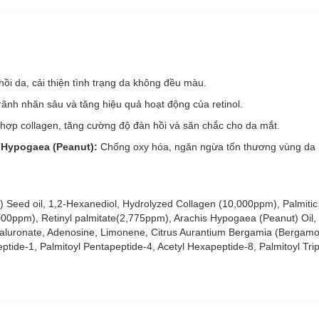
hồi da, cải thiện tình trạng da không đều màu.
 rãnh nhăn sâu và tăng hiệu quả hoạt động của retinol.
 hợp collagen, tăng cường độ đàn hồi và săn chắc cho da mắt.
Hypogaea (Peanut):
Chống oxy hóa, ngăn ngừa tổn thương vùng da 
) Seed oil, 1,2-Hexanediol, Hydrolyzed Collagen (10,000ppm), Palmitic
3,000ppm), Retinyl palmitate(2,775ppm), Arachis Hypogaea (Peanut) Oil, 
aluronate, Adenosine, Limonene, Citrus Aurantium Bergamia (Bergamot)
ptide-1, Palmitoyl Pentapeptide-4, Acetyl Hexapeptide-8, Palmitoyl Trip