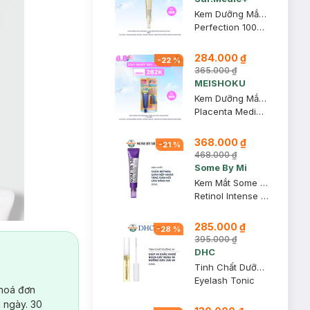
Kem Dưỡng Mắt Sur.Medic+ Giảm Nếp Nhăn, Ngăn Lão Hóa 35ml
Perfection 100™ All In One Facial Eye Cream
284.000 ₫
-
22
%
365.000 ₫
MEISHOKU
Kem Dưỡng Mắt Meishoku Ngừa Lão Hóa, Giảm Quầng Thâm 30g
Placenta Medicated Whitening Anti-wrinkle Eye Cream
368.000 ₫
-
21
%
468.000 ₫
Some By Mi
Kem Mắt Some By Mi Retinol Ngừa Lão Hóa 30ml
Retinol Intense Advanced Triple Action Eye Cream
285.000 ₫
-
28
%
395.000 ₫
DHC
Tinh Chất Dưỡng Mi DHC Eyelash Tonic 6.5ml
Eyelash Tonic
 hoá đơn
 ngày. 30