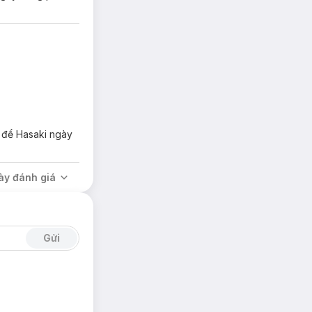
 - Retinyl
n để Hasaki ngày
pogaea (Peanut).
ày đánh giá
Gửi