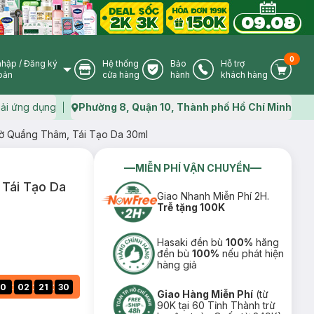
0
nhập
/
Đăng ký
Hệ thống
Bảo
Hỗ trợ
User Icon
Store Icon
Warranty Icon
Phone Icon
Cart I
oản
cửa hàng
hành
khách hàng
ải ứng dụng
Phường 8, Quận 10, Thành phố Hồ Chí Minh
Map icon
ờ Quầng Thâm, Tái Tạo Da 30ml
MIỄN PHÍ VẬN CHUYỂN
Tái Tạo Da
Giao Nhanh Miễn Phí 2H.
Trễ tặng 100K
Hasaki đền bù
100%
hãng
đền bù
100%
nếu phát hiện
hàng giả
:
:
:
0
02
21
29
Giao Hàng Miễn Phí
(từ
90K tại 60 Tỉnh Thành trừ