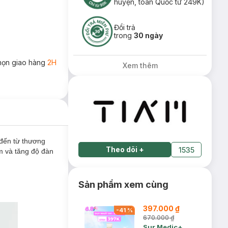
huyện, toàn Quốc từ 249K)
Đổi trả
trong
30 ngày
họn giao hàng
2H
Xem thêm
đến từ thương
Theo dõi
+
1535
m và tăng độ đàn
Sản phẩm xem cùng
397.000 ₫
-
41
%
670.000 ₫
Sur.Medic+