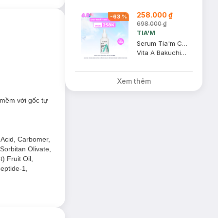
258.000 ₫
-
63
%
698.000 ₫
TIA'M
Serum Tia'm Căng Bóng, Trẻ Hoá Da 40ml
Vita A Bakuchiol Youth Serum
Xem thêm
mềm với gốc tự
 Acid, Carbomer,
Sorbitan Olivate,
 Fruit Oil,
eptide-1,