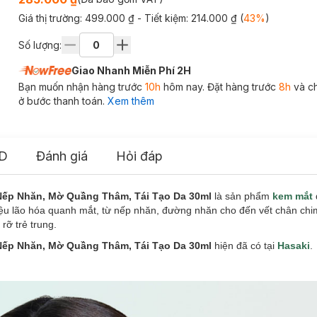
Giá thị trường:
499.000 ₫
- Tiết kiệm:
214.000 ₫
(
43
%
)
Số lượng:
Giao Nhanh Miễn Phí 2H
Bạn muốn nhận hàng trước
10h
hôm nay. Đặt hàng trước
8h
và c
ở bước thanh toán.
Xem thêm
D
Đánh giá
Hỏi đáp
 Nếp Nhăn, Mờ Quầng Thâm, Tái Tạo Da 30ml
là sản phẩm
kem mắt
ệu lão hóa quanh mắt, từ nếp nhăn, đường nhăn cho đến vết chân chi
rỡ trẻ trung.
 Nếp Nhăn, Mờ Quầng Thâm, Tái Tạo Da 30ml
hiện đã có tại
Hasaki
.