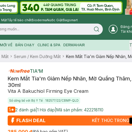
 Mặt
Tẩy tế bào chết
Bioderma
Nước Giặt
Bagsmart
Đăng 
Search icon
Tài kh
T
MỚI VỀ
BÁN CHẠY
CLINIC & SPA
DERMAHAIR
 Mắt
Serum / Kem Dưỡng Mắt
Kem Mắt Tia'm Giảm Nếp Nhăn, M
TIA'M
Kem Mắt Tia'm Giảm Nếp Nhăn, Mờ Quầng Thâm, 
30ml
Vita A Bakuchiol Firming Eye Cream
Số công bố với Bộ Y Tế : 182577/22/CBMP-QLD
5
2
đánh giá
|
1
Hỏi đáp
|
Mã sản phẩm:
422218110
KẾT THÚC TRONG
285.000 ₫
(Đã bao gồm VAT)