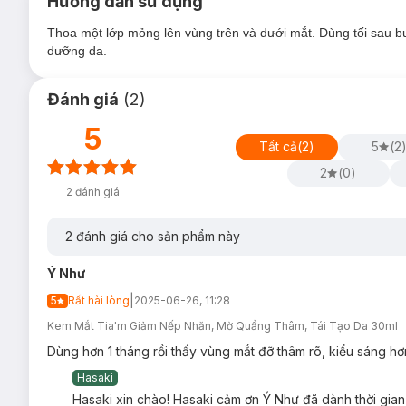
Hướng dẫn sử dụng
Thoa một lớp mỏng lên vùng trên và dưới mắt. Dùng tối sau 
dưỡng da.
Đánh giá
(
2
)
5
Tất cả
(
2
)
5
(
2
2
(
0
)
2
đánh giá
2
đánh giá cho sản phẩm này
Đối tượng sử dụng:
Ý Như
Dành cho mọi loại da
|
5
Rất hài lòng
2025-06-26, 11:28
Dành cho làn kể cả da nhạy cảm, da treatment
Kem Mắt Tia'm Giảm Nếp Nhăn, Mờ Quầng Thâm, Tái Tạo Da 30ml
Công dụng:
Dùng hơn 1 tháng rồi thấy vùng mắt đỡ thâm rõ, kiểu sáng h
Ngăn ngừa lão hóa và làm mờ các vết thâm.
Hasaki
Hasaki xin chào! Hasaki cảm ơn Ý Như đã dành thời gian
Làm giảm vết nhăn quanh vùng mắt.