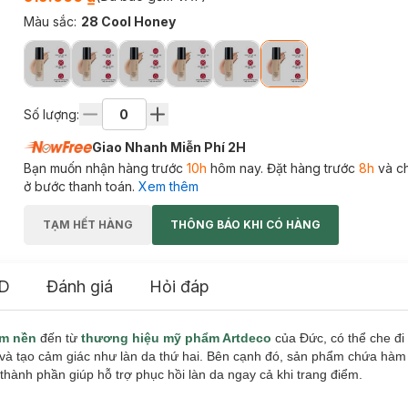
Màu sắc
:
28 Cool Honey
Số lượng:
Giao Nhanh Miễn Phí 2H
Bạn muốn nhận hàng trước
10h
hôm nay. Đặt hàng trước
8h
và c
ở bước thanh toán.
Xem thêm
TẠM HẾT HÀNG
THÔNG BÁO KHI CÓ HÀNG
D
Đánh giá
Hỏi đáp
m nền
đến từ
thương hiệu mỹ phẩm Artdeco
của Đức, có thể che đi
giờ và tạo cảm giác như làn da thứ hai. Bên cạnh đó, sản phẩm chứa hà
 thành phần giúp hỗ trợ phục hồi làn da ngay cả khi trang điểm.