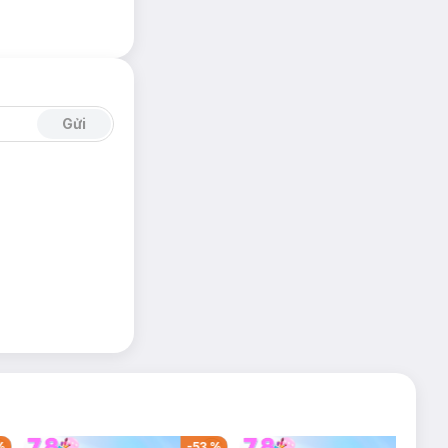
Gửi
%
-
53
%
-
38
%