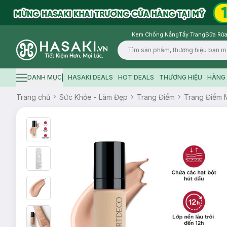
Kem Chống Nắng
Tẩy Trang
Sữa Rửa
Logo
DANH MỤC
HASAKI DEALS
HOT DEALS
THƯƠNG HIỆU
HÀNG 
Hamburger icon
Trang chủ
Sức Khỏe - Làm Đẹp
Trang Điểm
Trang Điểm 