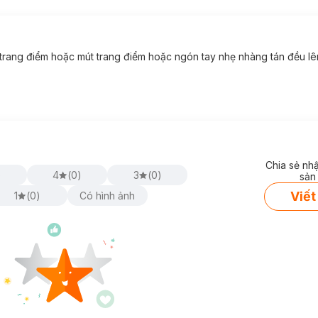
trang điểm hoặc mút trang điểm hoặc ngón tay nhẹ nhàng tán đều lê
 dưỡng làn da.
hại từ bên ngoài.
Chia sẻ nh
)
4
(
0
)
3
(
0
)
sản
Viết
1
(
0
)
Có hình ảnh
ớt.