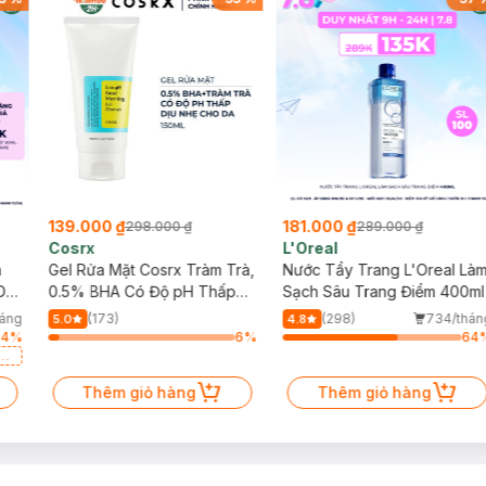
139.000 ₫
181.000 ₫
298.000 ₫
289.000 ₫
Cosrx
L'Oreal
h
Gel Rửa Mặt Cosrx Tràm Trà,
Nước Tẩy Trang L'Oreal Là
Da
0.5% BHA Có Độ pH Thấp
Sạch Sâu Trang Điểm 400ml
150ml
háng
(173)
(298)
734/thán
5.0
4.8
64
%
6
%
64
a
Thêm giỏ hàng
Thêm giỏ hàng