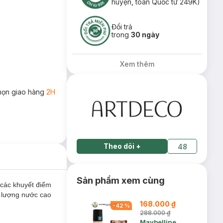
huyện, toàn Quốc từ 249K)
Đổi trả
trong
30 ngày
Xem thêm
họn giao hàng
2H
Theo dõi
+
48
Sản phẩm xem cùng
 các khuyết điểm
m lượng nước cao
168.000 ₫
-
42
%
288.000 ₫
Maybelline