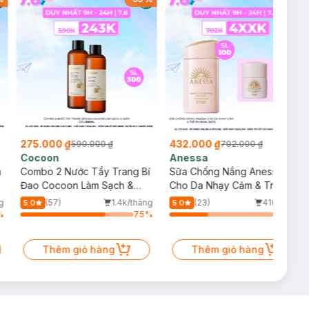
275.000 ₫
432.000 ₫
590.000 ₫
702.000 ₫
Cocoon
Anessa
m
Combo 2 Nước Tẩy Trang Bí
Sữa Chống Nắng Anessa
Đao Cocoon Làm Sạch &
Cho Da Nhạy Cảm & Trẻ Em
Giảm Dầu 500ml
60ml (Mới)
g
(57)
1.4k/tháng
(23)
410/tháng
5.0
5.0
%
75
%
34
%
Thêm giỏ hàng
Thêm giỏ hàng