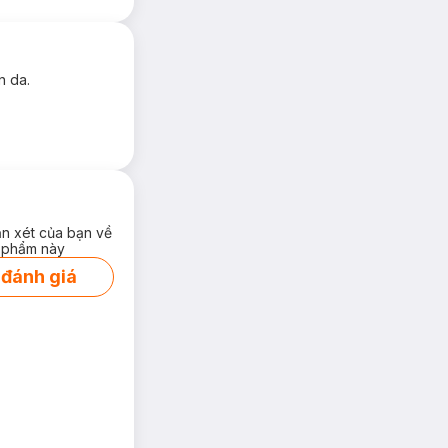
n da.
ận xét của bạn về
 phẩm này
 đánh giá