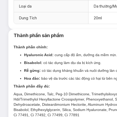
Loại da
Da thường/Mọ
12 Soft Vanilla
16 Light Bisque
Dung Tích
20ml
20 Warm Vanilla
24 Porcelain Rose
Thành phần sản phẩm
28 Cool Honey
Thành phần chính:
Hyaluronic Acid:
cung cấp độ ẩm, dưỡng da mềm mịn.
Bisabolol:
có tác dụng làm dịu da bị kích ứng.
Loại da phù hợp:
Rễ gừng:
có tác dụng kháng khuẩn và nuôi dưỡng làn 
Sản phẩm thích hợp cho mọi loại da.
Hoa đào:
bảo vệ da trước các tác động có hại từ bên ng
Giải pháp cho tình trạng da:
Thành phần đầy đủ:
Muốn sử dụng kem nền có độ che phủ cao, lâu trôi như
Aqua, Dimethicone, Talc, Peg-10 Dimethicone, Trimethylsiloxy
Hdi/Trimethylol Hexyllactone Crosspolymer, Phenoxyethanol, 
Ưu thế nổi bật:
Dehydroacetate, Disteardimonium Hectorite, Aluminum Hydroxi
Chứa các hạt bột hút dầu giúp lớp nền lâu trôi, che đi c
Bisabolol, Ethylhexylglycerin, Silica, Sodium Hyaluronate, Prun
Ci 77491, Ci 77492, Ci 77499, Ci 77891
Công thức lỏng nhẹ cung cấp độ che phủ từ trung bình