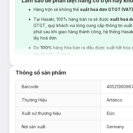
Làm sao để phân biệt hàng có trộn hay kh
Hàng trộn sẽ không thể
xuất hoá đơn GTGT (VAT
Tại Hasaki, 100% hàng bán ra sẽ được
xuất hoá 
GTGT, quý khách vui lòng cung cấp thông tin xuất
phút sau khi giao hàng thành công, hệ thống Hasa
lấy hoá đơn.
Do
100%
hàng hóa bán ra đều được xuất hết hóa 
nguồn gốc rõ ràng.
Thông số sản phẩm
Barcode
4052136096
Thương Hiệu
Artdeco
Xuất xứ thương hiệu
Ðức
Hiện sản phẩm
Kem Nền Artdeco
Perfect Teint Foundation
Nơi sản xuất
Germany
8 Gentle Ivory