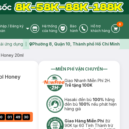
0
nhập
/
Đăng ký
Hệ thống
Bảo
Hỗ trợ
User Icon
Store Icon
Warranty Icon
Phone Icon
Cart I
oản
cửa hàng
hành
khách hàng
ải ứng dụng
Phường 8, Quận 10, Thành phố Hồ Chí Minh
Map icon
l Honey 20ml
MIỄN PHÍ VẬN CHUYỂN
ol Honey
Giao Nhanh Miễn Phí 2H.
Trễ tặng 100K
Hasaki đền bù
100%
hãng
đền bù
100%
nếu phát hiện
hàng giả
:
:
:
0
01
49
29
Giao Hàng Miễn Phí
(từ
90K tại 60 Tỉnh Thành trừ