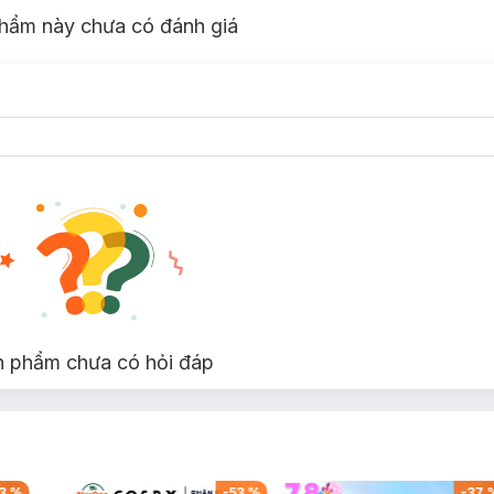
hẩm này chưa có đánh giá
g
n phẩm chưa có hỏi đáp
3
%
-
53
%
-
37