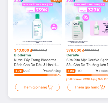
343.000 ₫
378.000 ₫
560.000 ₫
490.000 ₫
Bioderma
CeraVe
rma
Nước Tẩy Trang Bioderma
Sữa Rửa Mặt CeraVe Sạc
m
Dành Cho Da Dầu & Hỗn Hợp
Sâu Cho Da Thường Đến 
500ml
Dầu 473ml
/tháng
(228)
698/tháng
(116)
1.4k/t
4.9
4.9
79
%
84
%
Bill Cerave 299K Tặng Sữa Rử
Mặt Cerave 30ml (SL có hạn)
Thêm giỏ hàng
Thêm giỏ hàng