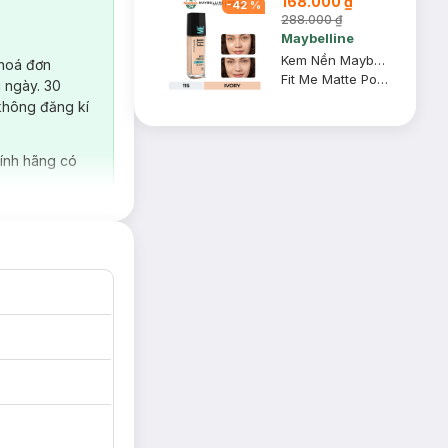
168.000 ₫
-
42
%
288.000 ₫
Maybelline
Kem Nền Maybelline Mịn Nhẹ Kiềm Dầu Chống Nắng #115 30ml
 hoá đơn
Fit Me Matte Poreless Foundation SPF 22 PA+++ #115 Ivory
 ngày. 30
không đăng kí
ính hãng có