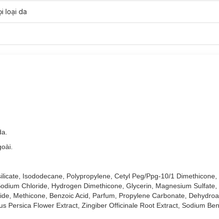
i loại da
da.
oài.
ng vẫn nhẹ nhàng trên da.
silicate, Isododecane, Polypropylene, Cetyl Peg/Ppg-10/1 Dimethicone,
Sodium Chloride, Hydrogen Dimethicone, Glycerin, Magnesium Sulfate
de, Methicone, Benzoic Acid, Parfum, Propylene Carbonate, Dehydroac
ác khuyết điểm, cải tiến với lớp nền mờ.
us Persica Flower Extract, Zingiber Officinale Root Extract, Sodium Benz
 đến cao mà không mang lại hiệu ứng giống như mặt nạ.