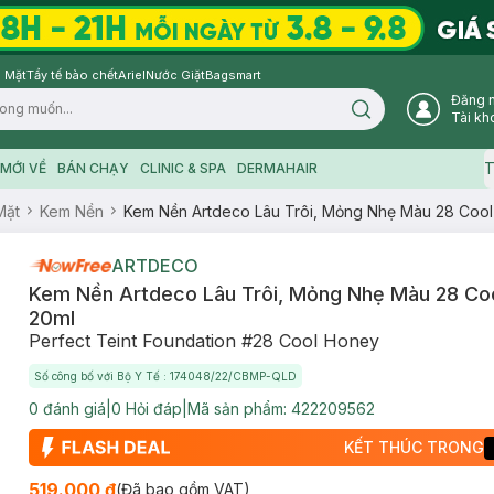
 Mặt
Tẩy tế bào chết
Ariel
Nước Giặt
Bagsmart
Đăng 
Search icon
Tài kh
T
MỚI VỀ
BÁN CHẠY
CLINIC & SPA
DERMAHAIR
Mặt
Kem Nền
Kem Nền Artdeco Lâu Trôi, Mỏng Nhẹ Màu 28 Coo
ARTDECO
Kem Nền Artdeco Lâu Trôi, Mỏng Nhẹ Màu 28 Co
20ml
Perfect Teint Foundation #28 Cool Honey
Số công bố với Bộ Y Tế : 174048/22/CBMP-QLD
0
đánh giá
|
0
Hỏi đáp
|
Mã sản phẩm:
422209562
KẾT THÚC TRONG
519.000 ₫
(Đã bao gồm VAT)