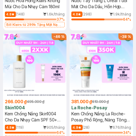
Nước Hoa Hồng Klairs Không
Nước Tẩy Trang L'Oreal Tươi
Mùi Cho Da Nhạy Cảm 180ml
Mát Cho Da Dầu, Hỗn Hợp
400ml
(148)
1.6k/tháng
(298)
1.9k/tháng
4.8
4.8
37
%
64
%
Bill Klairs từ 299k Tặng Mặt Nạ
Làm Dịu Da & Kiểm Soát Dầu Nhờn
25ml (SL Có Hạn)
-
46
%
-
38
%
266.000 ₫
381.000 ₫
495.000 ₫
610.000 ₫
Skin1004
La Roche-Posay
Kem Chống Nắng Skin1004
Kem Chống Nắng La Roche-
Cho Da Nhạy Cảm SPF 50+
Posay Phổ Rộng, Nâng Tông
50ml
Kiềm Dầu 50ml
(119)
905/tháng
(28)
676/tháng
4.8
4.9
64
%
34
%