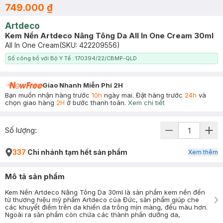
749.000 ₫
Artdeco
Kem Nền Artdeco Nâng Tông Da All In One Cream 30ml
All In One Cream
(SKU:
422209556
)
Số công bố với Bộ Y Tế : 170394/22/CBMP-QLD
Giao Nhanh Miễn Phí 2H
Bạn muốn nhận hàng trước
10h
ngày mai. Đặt hàng trước
24h
và
chọn giao hàng
2H
ở bước thanh toán.
Xem chi tiết
Số lượng:
337
Chi nhánh tạm hết sản phẩm
Xem thêm
Mô tả sản phẩm
Kem Nền Artdeco Nâng Tông Da 30ml là sản phẩm kem nền đến
từ thương hiệu mỹ phẩm Artdeco của Đức, sản phẩm giúp che
các khuyết điểm trên da khiến da trông mịn màng, đều màu hơn.
Ngoài ra sản phẩm còn chứa các thành phần dưỡng da,