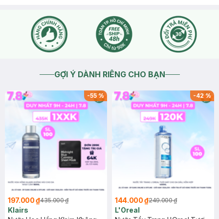
GỢI Ý DÀNH RIÊNG CHO BẠN
-
55
%
-
42
%
197.000 ₫
144.000 ₫
435.000 ₫
249.000 ₫
Klairs
L'Oreal