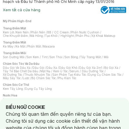
hoạch và Đầu tư Thành phố Hồ Chí Minh cấp ngày 13/01/2016
Xem tất cả cửa hàng
Mỹ Phẩm High-End
Trang Điểm Mặt
Kem Lót
/
Kem Nền
/
Phấn Nền
/
BB / CC Cream
/
Phấn Nước Cushion
/
Che Khuyết Điểm
/
Má Hồng
/
Tạo Khối / Highlight
/
Phấn Phủ
/
Xịt Khoá Makeup
Trang Điểm Mắt
Kẻ Mày
/
Kẻ Mắt
/
Phấn Mắt
/
Mascara
Trang Điểm Môi
Son Dưỡng Môi
/
Son Kem / Tint
/
Son Thỏi
/
Son Bóng
/
Tẩy Trang Mắt / Môi
Chăm Sóc Tóc Và Da Đầu
Dầu Gội Và Dầu Xả
/
Dầu Gội
/
Dầu Xả
/
Dầu Gội Khô
/
Dầu Gội Xả 2in1
/
Bộ Gội Xả
/
Tẩy Tế Bào Chết Da Đầu
/
Mặt Nạ / Kem Ủ Tóc
/
Serum / Dầu Dưỡng Tóc
/
Xịt Dưỡng Tóc
/
Thuốc Nhuộm Tóc
/
Sản Phẩm Tạo Kiểu Tóc
/
Dụng Cụ Chăm Sóc Tóc
/
Máy Sấy Tóc
/
Lược
/
Bộ Chăm Sóc Tóc
/
Phụ Kiện Tóc
Chăm Sóc Cơ Thể
Kem Tẩy Lông
/
Dụng Cụ Tẩy Lông
Nước Hoa
Nước Hoa Nữ
/
Nước Hoa Nam
/
Nước Hoa Cao Cấp
/
Xịt Thơm Toàn Thân
/
Nước Hoa Vùng Kín
Notice about cookies usage
BIỂU NGỮ COOKIE
Chăm Sóc Cá Nhân
Chúng tôi quan tâm đến quyền riêng tư của bạn.
Chống Muỗi
/
Khẩu Trang
/
Máy Massage
/
Mặt Nạ Xông Hơi
/
Nước Rửa Tay
/
Sản Phẩm Chăm Sóc Khác
/
Bàn Chải Đánh Răng
/
Bàn Chải Điện
/
Chúng tôi sử dụng các cookie cần thiết để vận hành
Hỗ Trợ Trắng Răng
/
Kem Đánh Răng
/
Máy Tăm Nước
/
Nước Súc Miệng
/
Tăm / Chỉ Nha Khoa
/
Xịt Thơm Miệng
/
Dung Dịch Vệ Sinh
/
Dưỡng Vùng Kín
/
website của chúng tôi và đồng hành cùng bạn trong
Khăn Ướt Vệ Sinh Vùng Kín
/
Băng Vệ Sinh
/
Tampon
/
Bọt Cạo Râu
/
Dao Cạo Râu
/