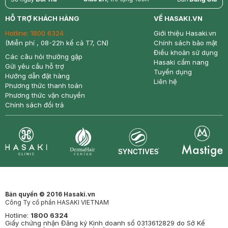
return
nowfree
price
HỖ TRỢ KHÁCH HÀNG
VỀ HASAKI.VN
Hotline:
1800 6324
Giới thiệu Hasaki.vn
(Miễn phí , 08-22h kể cả T7, CN)
Chính sách bảo mật
Điều khoản sử dụng
Các câu hỏi thường gặp
Hasaki cẩm nang
Gửi yêu cầu hỗ trợ
Tuyển dụng
Hướng dẫn đặt hàng
Liên hệ
Phương thức thanh toán
Phương thức vận chuyển
Chính sách đổi trả
Synctives
Clinic
Dermahair
Mastige
Bản quyền © 2016 Hasaki.vn
Công Ty cổ phần HASAKI VIETNAM
Hotline:
1800 6324
Giấy chứng nhận Đăng ký Kinh doanh số 0313612829 do Sở Kế