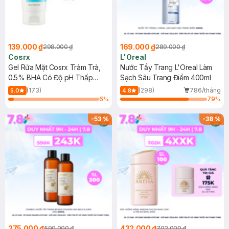
139.000 ₫
169.000 ₫
298.000 ₫
289.000 ₫
Cosrx
L'Oreal
Gel Rửa Mặt Cosrx Tràm Trà,
Nước Tẩy Trang L'Oreal Làm
0.5% BHA Có Độ pH Thấp
Sạch Sâu Trang Điểm 400ml
150ml
(173)
(298)
786/tháng
5.0
4.8
6
%
79
%
-
53
%
-
38
%
275.000 ₫
432.000 ₫
590.000 ₫
702.000 ₫