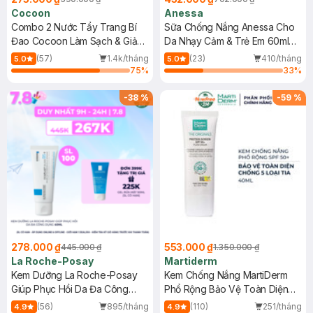
Cocoon
Anessa
Combo 2 Nước Tẩy Trang Bí
Sữa Chống Nắng Anessa Cho
Đao Cocoon Làm Sạch & Giảm
Da Nhạy Cảm & Trẻ Em 60ml
Dầu 500ml
(Mới)
(57)
1.4k/tháng
(23)
410/tháng
5.0
5.0
75
%
33
%
-
38
%
-
59
%
278.000 ₫
553.000 ₫
445.000 ₫
1.350.000 ₫
La Roche-Posay
Martiderm
Kem Dưỡng La Roche-Posay
Kem Chống Nắng MartiDerm
Giúp Phục Hồi Da Đa Công
Phổ Rộng Bảo Vệ Toàn Diện
Dụng 40ml
40ml
(56)
895/tháng
(110)
251/tháng
4.9
4.9