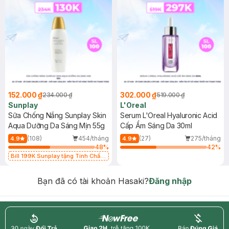
152.000 ₫
302.000 ₫
234.000 ₫
519.000 ₫
Sunplay
L'Oreal
Sữa Chống Nắng Sunplay Skin
Serum L'Oreal Hyaluronic Acid
Aqua Dưỡng Da Sáng Mịn 55g
Cấp Ẩm Sáng Da 30ml
(108)
454/tháng
(27)
275/tháng
4.9
4.9
48
%
42
%
Bill 199K Sunplay tặng Tinh Chất
Chống Nắng 7g trị giá 30K (SL có
hạn)
Bạn đã có tài khoản Hasaki?
Đăng nhập