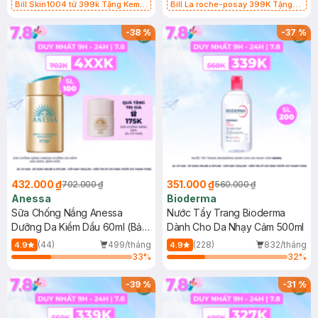
Bill Skin1004 từ 399k Tặng Kem
Bill La roche-posay 399K Tặng
Chống Nắng Cho Da Nhạy Cảm
Gel rửa mặt da dầu nhạy cảm 50ml
SPF 50+ 20ml (SL Có Hạn)
(SL có hạn)
-
38
%
-
37
%
432.000 ₫
351.000 ₫
702.000 ₫
560.000 ₫
Anessa
Bioderma
Sữa Chống Nắng Anessa
Nước Tẩy Trang Bioderma
Dưỡng Da Kiềm Dầu 60ml (Bản
Dành Cho Da Nhạy Cảm 500ml
Mới)
(44)
499/tháng
(228)
832/tháng
4.9
4.9
33
%
32
%
-
39
%
-
31
%