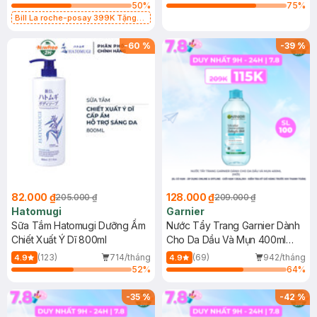
50
%
75
%
Bill La roche-posay 399K Tặng
Gel rửa mặt da dầu nhạy cảm 50ml
(SL có hạn)
-
60
%
-
39
%
82.000 ₫
128.000 ₫
205.000 ₫
209.000 ₫
Hatomugi
Garnier
Sữa Tắm Hatomugi Dưỡng Ẩm
Nước Tẩy Trang Garnier Dành
Chiết Xuất Ý Dĩ 800ml
Cho Da Dầu Và Mụn 400ml
(Mới)
(123)
714/tháng
(69)
942/tháng
4.9
4.9
52
%
64
%
-
35
%
-
42
%