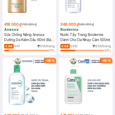
418.000 ₫
348.000 ₫
702.000 ₫
560.000 ₫
Anessa
Bioderma
Sữa Chống Nắng Anessa
Nước Tẩy Trang Bioderma
Dưỡng Da Kiềm Dầu 60ml (Bản
Dành Cho Da Nhạy Cảm 500ml
Mới)
(44)
516/tháng
(228)
839/tháng
4.9
4.9
11
%
34
%
-
38
%
-
30
%