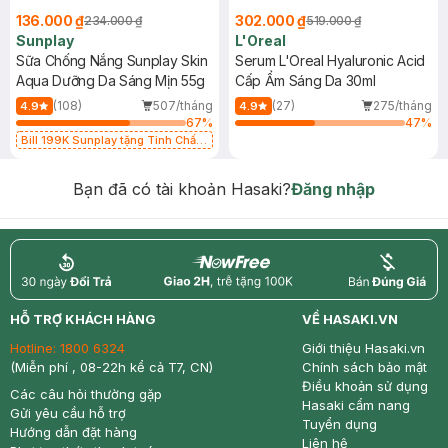
136.000 ₫
302.000 ₫
234.000 ₫
519.000 ₫
Sunplay
L'Oreal
Sữa Chống Nắng Sunplay Skin
Serum L'Oreal Hyaluronic Acid
Aqua Dưỡng Da Sáng Mịn 55g
Cấp Ẩm Sáng Da 30ml
(108)
507/tháng
(27)
275/tháng
4.9
4.9
67
%
47
%
Bill 199K Sunplay tặng Tinh Chất
Chống Nắng 7g trị giá 30K (SL có
hạn)
Bạn đã có tài khoản Hasaki?
Đăng nhập
return
nowfree
price
HỖ TRỢ KHÁCH HÀNG
VỀ HASAKI.VN
Hotline:
1800 6324
Giới thiệu Hasaki.vn
(Miễn phí , 08-22h kể cả T7, CN)
Chính sách bảo mật
Điều khoản sử dụng
Các câu hỏi thường gặp
Hasaki cẩm nang
Gửi yêu cầu hỗ trợ
Tuyển dụng
Hướng dẫn đặt hàng
Liên hệ