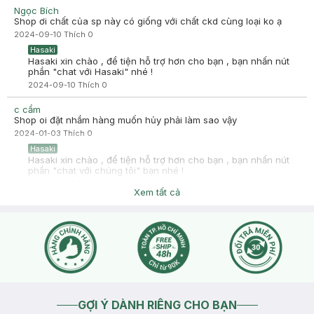
Ngọc Bích
Shop ơi chất của sp này có giống với chất ckd cùng loại ko ạ
2024-09-10
Thích
0
Hasaki
Hasaki xin chào , để tiện hỗ trợ hơn cho bạn , bạn nhấn nút
phần "chat với Hasaki" nhé !
2024-09-10
Thích
0
c cẩm
Shop oi đặt nhầm hàng muốn hủy phải làm sao vậy
2024-01-03
Thích
0
Hasaki
Hasaki xin chào , để tiện hỗ trợ hơn cho bạn , bạn nhấn nút
phần "chat với chúng tôi" bạn nhé !
2024-01-03
Thích
0
Xem tất cả
GỢI Ý DÀNH RIÊNG CHO BẠN