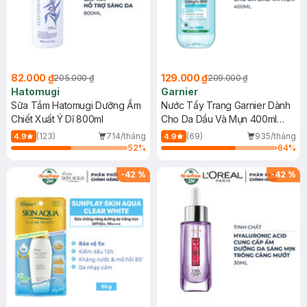
82.000 ₫
129.000 ₫
205.000 ₫
209.000 ₫
Hatomugi
Garnier
Sữa Tắm Hatomugi Dưỡng Ẩm
Nước Tẩy Trang Garnier Dành
Chiết Xuất Ý Dĩ 800ml
Cho Da Dầu Và Mụn 400ml
(Mới)
(123)
714/tháng
(69)
935/tháng
4.9
4.9
52
%
64
%
-
42
%
-
42
%