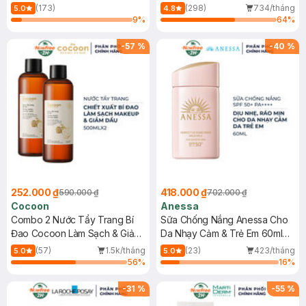
150ml
(173)
(298)
734/tháng
5.0
4.8
9
%
64
%
-
57
%
-
40
%
252.000 ₫
418.000 ₫
590.000 ₫
702.000 ₫
Cocoon
Anessa
Combo 2 Nước Tẩy Trang Bí
Sữa Chống Nắng Anessa Cho
Đao Cocoon Làm Sạch & Giảm
Da Nhạy Cảm & Trẻ Em 60ml
Dầu 500ml
(Mới)
(57)
1.5k/tháng
(23)
423/tháng
5.0
5.0
56
%
16
%
-
31
%
-
55
%