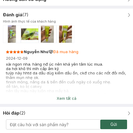
Đánh giá
(
7
)
Hình ảnh thực tế của khách hàng
Nguyễn Như
Đã mua hàng
2024-12-09
xài ngon nha. hàng nđ úc nên khá yên tâm lúc mua.
da hơi khô thì mìh cấp ẩm kỹ
tuýp này hhtd da dầu dùg kiềm dầu ổn, ckđ cho các nốt đồi mồi,
thâm mụn nhẹ ok.
finish mỏng, nâng da & bền đến cuối ngày có xuốg nhẹ.
dễ tán, ko bị cakey.
nên lấy màu này luôn nha mấy bà.
luc trc toàn apply cushion, mà cush dễ trượt, h đổi hẳn sang con
Xem tất cả
này. nên dùng kèm phấn phủ của hãng
chi mây
Đã mua hàng
Hỏi đáp
(
2
)
2024-11-03
Mình dùng kem nền và phấn phủ của hãng này luôn, finish mịn
Gửi
và chắc nền, lâu xuống tone. Mừ điểm