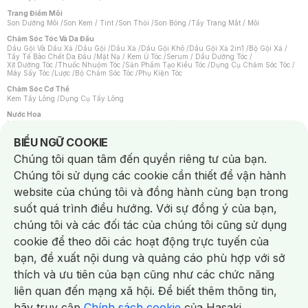
Trang Điểm Môi
Son Dưỡng Môi
/
Son Kem / Tint
/
Son Thỏi
/
Son Bóng
/
Tẩy Trang Mắt / Môi
Chăm Sóc Tóc Và Da Đầu
Dầu Gội Và Dầu Xả
/
Dầu Gội
/
Dầu Xả
/
Dầu Gội Khô
/
Dầu Gội Xả 2in1
/
Bộ Gội Xả
/
Tẩy Tế Bào Chết Da Đầu
/
Mặt Nạ / Kem Ủ Tóc
/
Serum / Dầu Dưỡng Tóc
/
Xịt Dưỡng Tóc
/
Thuốc Nhuộm Tóc
/
Sản Phẩm Tạo Kiểu Tóc
/
Dụng Cụ Chăm Sóc Tóc
/
Máy Sấy Tóc
/
Lược
/
Bộ Chăm Sóc Tóc
/
Phụ Kiện Tóc
Chăm Sóc Cơ Thể
Kem Tẩy Lông
/
Dụng Cụ Tẩy Lông
Nước Hoa
Nước Hoa Nữ
/
Nước Hoa Nam
/
Nước Hoa Cao Cấp
/
Xịt Thơm Toàn Thân
/
Nước Hoa Vùng Kín
Notice about cookies usage
BIỂU NGỮ COOKIE
Chăm Sóc Cá Nhân
Chúng tôi quan tâm đến quyền riêng tư của bạn.
Chống Muỗi
/
Khẩu Trang
/
Máy Massage
/
Mặt Nạ Xông Hơi
/
Nước Rửa Tay
/
Sản Phẩm Chăm Sóc Khác
/
Bàn Chải Đánh Răng
/
Bàn Chải Điện
/
Chúng tôi sử dụng các cookie cần thiết để vận hành
Hỗ Trợ Trắng Răng
/
Kem Đánh Răng
/
Máy Tăm Nước
/
Nước Súc Miệng
/
Tăm / Chỉ Nha Khoa
/
Xịt Thơm Miệng
/
Dung Dịch Vệ Sinh
/
Dưỡng Vùng Kín
/
website của chúng tôi và đồng hành cùng bạn trong
Khăn Ướt Vệ Sinh Vùng Kín
/
Băng Vệ Sinh
/
Tampon
/
Bọt Cạo Râu
/
Dao Cạo Râu
/
Máy Cạo Râu
suốt quá trình điều hướng. Với sự đồng ý của bạn,
Vấn Đề Về Da
chúng tôi và các đối tác của chúng tôi cũng sử dụng
Da Dầu / Lỗ Chân Lông To
/
Da Khô / Mất Nước
/
Da Lão Hóa
/
Da Mụn
/
Da Nhạy Cảm / Kích Ứng
/
Da Xỉn Màu
/
Thâm / Nám / Tàn Nhang
/
cookie để theo dõi các hoạt động trực tuyến của
Quầng Thâm & Bọng Mắt
/
Sẹo
/
Viêm Da Cơ Địa
bạn, đề xuất nội dung và quảng cáo phù hợp với sở
Dụng Cụ / Phụ Kiện Chăm Sóc Da
Chat i
Bông Tẩy Trang
/
Khăn Lau Mặt Khô
/
Dụng Cụ / Máy Rửa Mặt
/
Máy Chăm Sóc Da
/
thích và ưu tiên của bạn cũng như các chức năng
Dụng Cụ Chăm Sóc Khác
liên quan đến mạng xã hội. Để biết thêm thông tin,
hãy truy cập
Chính sách cookie
của Hasaki.
NowFree 2H
Giao Nhanh Miễn Phí 2H
Xem chi tiết