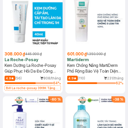
308.000 ₫
601.000 ₫
445.000 ₫
1.350.000 ₫
La Roche-Posay
Martiderm
Kem Dưỡng La Roche-Posay
Kem Chống Nắng MartiDerm
Giúp Phục Hồi Da Đa Công
Phổ Rộng Bảo Vệ Toàn Diện
Dụng 40ml
40ml
(56)
808/tháng
(110)
231/tháng
4.9
4.9
64
%
62
%
Bill La roche-posay 399K Tặng
Gel rửa mặt da dầu nhạy cảm 50ml
(SL có hạn)
-
60
%
-
38
%