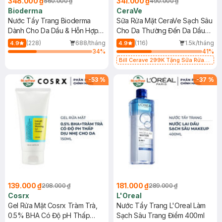
348.000 ₫
341.000 ₫
560.000 ₫
490.000 ₫
Bioderma
CeraVe
Nước Tẩy Trang Bioderma
Sữa Rửa Mặt CeraVe Sạch Sâu
Dành Cho Da Dầu & Hỗn Hợp
Cho Da Thường Đến Da Dầu
500ml
473ml
(228)
688/tháng
(116)
1.5k/tháng
4.9
4.9
34
%
41
%
Bill Cerave 299K Tặng Sữa Rửa
Mặt Cerave 30ml (SL có hạn)
-
53
%
-
37
%
139.000 ₫
181.000 ₫
298.000 ₫
289.000 ₫
Cosrx
L'Oreal
Gel Rửa Mặt Cosrx Tràm Trà,
Nước Tẩy Trang L'Oreal Làm
0.5% BHA Có Độ pH Thấp
Sạch Sâu Trang Điểm 400ml