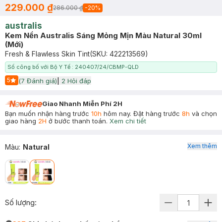
229.000 ₫
286.000 ₫
-
20
%
australis
Kem Nền Australis Sáng Mỏng Mịn Màu Natural 30ml
(Mới)
Fresh & Flawless Skin Tint
(SKU:
422213569
)
Số công bố với Bộ Y Tế : 240407/24/CBMP-QLD
5
(
7
Đánh giá)
|
2
Hỏi đáp
Start Icon
Giao Nhanh Miễn Phí 2H
Bạn muốn nhận hàng trước
10h
hôm nay. Đặt hàng trước
8h
và chọn
giao hàng
2H
ở bước thanh toán.
Xem chi tiết
Xem thêm
Màu
:
Natural
Số lượng: