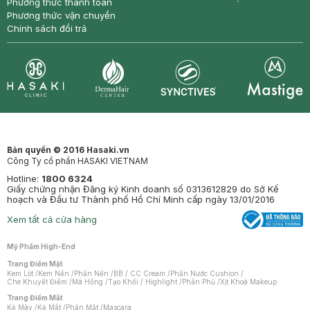
Phương thức thanh toán
Phương thức vận chuyển
Chính sách đổi trả
Synctives
Clinic
Dermahair
Mastige
Bản quyền © 2016 Hasaki.vn
Công Ty cổ phần HASAKI VIETNAM
Hotline:
1800 6324
Giấy chứng nhận Đăng ký Kinh doanh số 0313612829 do Sở Kế
hoạch và Đầu tư Thành phố Hồ Chí Minh cấp ngày 13/01/2016
Xem tất cả cửa hàng
Mỹ Phẩm High-End
Trang Điểm Mặt
Kem Lót
/
Kem Nền
/
Phấn Nền
/
BB / CC Cream
/
Phấn Nước Cushion
/
Che Khuyết Điểm
/
Má Hồng
/
Tạo Khối / Highlight
/
Phấn Phủ
/
Xịt Khoá Makeup
Trang Điểm Mắt
Kẻ Mày
/
Kẻ Mắt
/
Phấn Mắt
/
Mascara