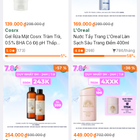
139.000 ₫
169.000 ₫
298.000 ₫
289.000 ₫
Cosrx
L'Oreal
Gel Rửa Mặt Cosrx Tràm Trà,
Nước Tẩy Trang L'Oreal Làm
0.5% BHA Có Độ pH Thấp
Sạch Sâu Trang Điểm 400ml
150ml
(173)
(298)
786/tháng
5.0
4.8
5
%
58
%
-
57
%
-
36
%
254.000 ₫
449.000 ₫
590.000 ₫
702.000 ₫