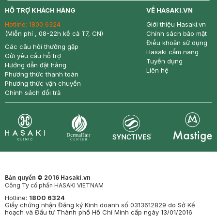
return
nowfree
price
HỖ TRỢ KHÁCH HÀNG
VỀ HASAKI.VN
Hotline:
1800 6324
Giới thiệu Hasaki.vn
(Miễn phí , 08-22h kể cả T7, CN)
Chính sách bảo mật
Điều khoản sử dụng
Các câu hỏi thường gặp
Hasaki cẩm nang
Gửi yêu cầu hỗ trợ
Tuyển dụng
Hướng dẫn đặt hàng
Liên hệ
Phương thức thanh toán
Phương thức vận chuyển
Chính sách đổi trả
Synctives
Clinic
Dermahair
Mastige
Bản quyền © 2016 Hasaki.vn
Công Ty cổ phần HASAKI VIETNAM
Hotline:
1800 6324
Giấy chứng nhận Đăng ký Kinh doanh số 0313612829 do Sở Kế
hoạch và Đầu tư Thành phố Hồ Chí Minh cấp ngày 13/01/2016