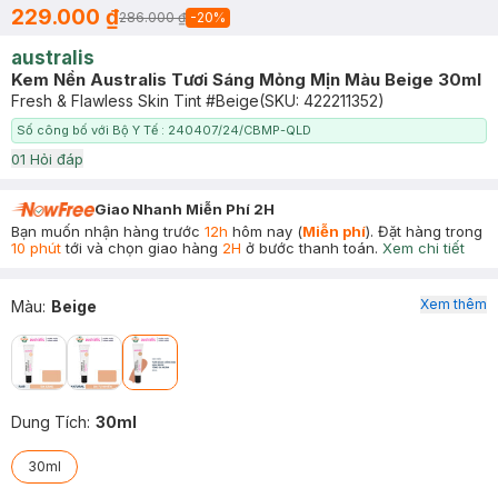
229.000 ₫
286.000 ₫
-
20
%
australis
Kem Nền Australis Tươi Sáng Mỏng Mịn Màu Beige 30ml
Fresh & Flawless Skin Tint #Beige
(SKU:
422211352
)
Số công bố với Bộ Y Tế : 240407/24/CBMP-QLD
0
1
Hỏi đáp
Giao Nhanh Miễn Phí 2H
Bạn muốn nhận hàng trước
12h
hôm nay (
Miễn phí
). Đặt hàng trong
10 phút
tới và chọn giao hàng
2H
ở bước thanh toán.
Xem chi tiết
Xem thêm
Màu
:
Beige
Dung Tích
:
30ml
30ml