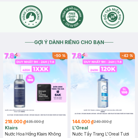
GỢI Ý DÀNH RIÊNG CHO BẠN
-
50
%
-
42
%
218.000 ₫
144.000 ₫
435.000 ₫
249.000 ₫
Klairs
L'Oreal
Nước Hoa Hồng Klairs Không
Nước Tẩy Trang L'Oreal Tươi