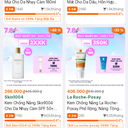
Mùi Cho Da Nhạy Cảm 180ml
Mát Cho Da Dầu, Hỗn Hợp
400ml
(148)
1.5k/tháng
(298)
1.9k/tháng
4.8
4.8
64
%
64
%
Bill Klairs từ 299k Tặng Mặt Nạ
Làm Dịu Da & Kiểm Soát Dầu Nhờn
25ml (SL Có Hạn)
-
46
%
-
33
%
266.000 ₫
406.000 ₫
495.000 ₫
610.000 ₫
Skin1004
La Roche-Posay
Kem Chống Nắng Skin1004
Kem Chống Nắng La Roche-
Cho Da Nhạy Cảm SPF 50+
Posay Phổ Rộng, Nâng Tông
50ml
Kiềm Dầu 50ml
(119)
905/tháng
(28)
635/tháng
4.8
4.9
64
%
64
%
Bill Skin1004 từ 399k Tặng Kem
Bill La roche-posay 399K Tặng