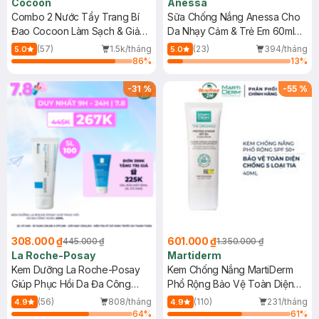
Cocoon
Anessa
Combo 2 Nước Tẩy Trang Bí
Sữa Chống Nắng Anessa Cho
Đao Cocoon Làm Sạch & Giảm
Da Nhạy Cảm & Trẻ Em 60ml
Dầu 500ml
(Mới)
(57)
1.5k/tháng
(23)
394/tháng
5.0
5.0
86
%
13
%
-
31
%
-
55
%
308.000 ₫
601.000 ₫
445.000 ₫
1.350.000 ₫
La Roche-Posay
Martiderm
Kem Dưỡng La Roche-Posay
Kem Chống Nắng MartiDerm
Giúp Phục Hồi Da Đa Công
Phổ Rộng Bảo Vệ Toàn Diện
Dụng 40ml
40ml
(56)
808/tháng
(110)
231/tháng
4.9
4.9
64
%
61
%