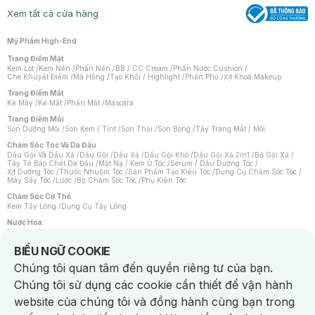
Xem tất cả cửa hàng
Mỹ Phẩm High-End
Trang Điểm Mặt
Kem Lót
/
Kem Nền
/
Phấn Nền
/
BB / CC Cream
/
Phấn Nước Cushion
/
Che Khuyết Điểm
/
Má Hồng
/
Tạo Khối / Highlight
/
Phấn Phủ
/
Xịt Khoá Makeup
Trang Điểm Mắt
Kẻ Mày
/
Kẻ Mắt
/
Phấn Mắt
/
Mascara
Trang Điểm Môi
Son Dưỡng Môi
/
Son Kem / Tint
/
Son Thỏi
/
Son Bóng
/
Tẩy Trang Mắt / Môi
Chăm Sóc Tóc Và Da Đầu
Dầu Gội Và Dầu Xả
/
Dầu Gội
/
Dầu Xả
/
Dầu Gội Khô
/
Dầu Gội Xả 2in1
/
Bộ Gội Xả
/
Tẩy Tế Bào Chết Da Đầu
/
Mặt Nạ / Kem Ủ Tóc
/
Serum / Dầu Dưỡng Tóc
/
Xịt Dưỡng Tóc
/
Thuốc Nhuộm Tóc
/
Sản Phẩm Tạo Kiểu Tóc
/
Dụng Cụ Chăm Sóc Tóc
/
Máy Sấy Tóc
/
Lược
/
Bộ Chăm Sóc Tóc
/
Phụ Kiện Tóc
Chăm Sóc Cơ Thể
Kem Tẩy Lông
/
Dụng Cụ Tẩy Lông
Nước Hoa
Nước Hoa Nữ
/
Nước Hoa Nam
/
Nước Hoa Cao Cấp
/
Xịt Thơm Toàn Thân
/
Nước Hoa Vùng Kín
Notice about cookies usage
BIỂU NGỮ COOKIE
Chăm Sóc Cá Nhân
Chúng tôi quan tâm đến quyền riêng tư của bạn.
Chống Muỗi
/
Khẩu Trang
/
Máy Massage
/
Mặt Nạ Xông Hơi
/
Nước Rửa Tay
/
Sản Phẩm Chăm Sóc Khác
/
Bàn Chải Đánh Răng
/
Bàn Chải Điện
/
Chúng tôi sử dụng các cookie cần thiết để vận hành
Hỗ Trợ Trắng Răng
/
Kem Đánh Răng
/
Máy Tăm Nước
/
Nước Súc Miệng
/
Tăm / Chỉ Nha Khoa
/
Xịt Thơm Miệng
/
Dung Dịch Vệ Sinh
/
Dưỡng Vùng Kín
/
website của chúng tôi và đồng hành cùng bạn trong
Khăn Ướt Vệ Sinh Vùng Kín
/
Băng Vệ Sinh
/
Tampon
/
Bọt Cạo Râu
/
Dao Cạo Râu
/
Máy Cạo Râu