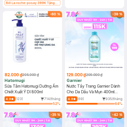
Bill La roche-posay 399K Tặng
Gel rửa mặt da dầu nhạy cảm 50ml
(SL có hạn)
-
60
%
-
38
%
82.000 ₫
129.000 ₫
205.000 ₫
209.000 ₫
Hatomugi
Garnier
Sữa Tắm Hatomugi Dưỡng Ẩm
Nước Tẩy Trang Garnier Dành
Chiết Xuất Ý Dĩ 800ml
Cho Da Dầu Và Mụn 400ml
(Mới)
(123)
714/tháng
(69)
935/tháng
4.9
4.9
52
%
64
%
-
35
%
-
42
%