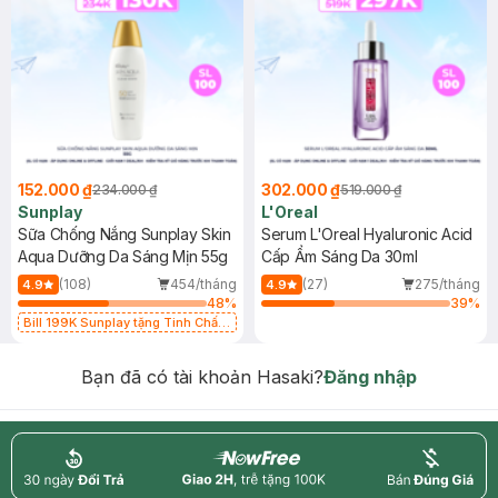
152.000 ₫
302.000 ₫
234.000 ₫
519.000 ₫
Sunplay
L'Oreal
Sữa Chống Nắng Sunplay Skin
Serum L'Oreal Hyaluronic Acid
Aqua Dưỡng Da Sáng Mịn 55g
Cấp Ẩm Sáng Da 30ml
(108)
454/tháng
(27)
275/tháng
4.9
4.9
48
%
39
%
Bill 199K Sunplay tặng Tinh Chất
Chống Nắng 7g trị giá 30K (SL có
hạn)
Bạn đã có tài khoản Hasaki?
Đăng nhập