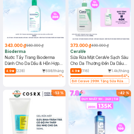
343.000 ₫
373.000 ₫
560.000 ₫
490.000 ₫
Bioderma
CeraVe
Nước Tẩy Trang Bioderma
Sữa Rửa Mặt CeraVe Sạch Sâu
Dành Cho Da Dầu & Hỗn Hợp
Cho Da Thường Đến Da Dầu
500ml
473ml
(228)
698/tháng
(116)
1.4k/tháng
4.9
4.9
1
%
64
%
Bill Cerave 299K Tặng Sữa Rửa
Mặt Cerave 30ml (SL có hạn)
-
53
%
-
42
%