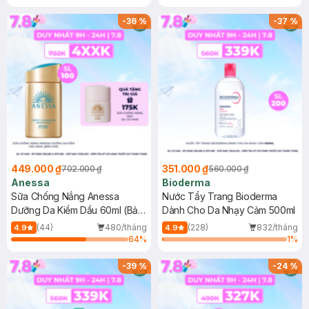
Chống Nắng Cho Da Nhạy Cảm
Gel rửa mặt da dầu nhạy cảm 50ml
SPF 50+ 20ml (SL Có Hạn)
(SL có hạn)
-
36
%
-
37
%
449.000 ₫
351.000 ₫
702.000 ₫
560.000 ₫
Anessa
Bioderma
Sữa Chống Nắng Anessa
Nước Tẩy Trang Bioderma
Dưỡng Da Kiềm Dầu 60ml (Bản
Dành Cho Da Nhạy Cảm 500ml
Mới)
(44)
480/tháng
(228)
832/tháng
4.9
4.9
64
%
1
%
-
39
%
-
24
%