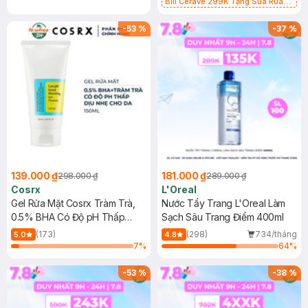
Bill Cerave 299K Tặng Sữa Rửa
Mặt Cerave 30ml (SL có hạn)
-
53
%
-
37
%
139.000 ₫
181.000 ₫
298.000 ₫
289.000 ₫
Cosrx
L'Oreal
Gel Rửa Mặt Cosrx Tràm Trà,
Nước Tẩy Trang L'Oreal Làm
0.5% BHA Có Độ pH Thấp
Sạch Sâu Trang Điểm 400ml
150ml
(173)
(298)
734/tháng
5.0
4.8
7
%
64
%
-
53
%
-
38
%