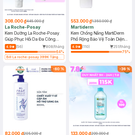
308.000 ₫
553.000 ₫
445.000 ₫
1.350.000 ₫
La Roche-Posay
Martiderm
Kem Dưỡng La Roche-Posay
Kem Chống Nắng MartiDerm
Giúp Phục Hồi Da Đa Công
Phổ Rộng Bảo Vệ Toàn Diện
Dụng 40ml
40ml
(56)
808/tháng
(110)
251/tháng
4.9
4.9
64
%
75
%
Bill La roche-posay 399K Tặng
Gel rửa mặt da dầu nhạy cảm 50ml
(SL có hạn)
-
60
%
-
36
%
82.000 ₫
133.000 ₫
205.000 ₫
209.000 ₫