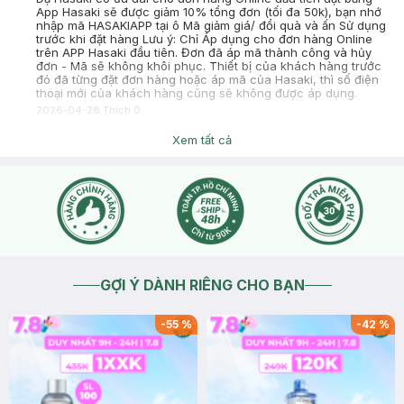
App Hasaki sẽ được giảm 10% tổng đơn (tối đa 50k), bạn nhớ
nhập mã HASAKIAPP tại ô Mã giảm giá/ đổi quà và ấn Sử dụng
trước khi đặt hàng Lưu ý: Chỉ Áp dụng cho đơn hàng Online
trên APP Hasaki đầu tiên. Đơn đã áp mã thành công và hủy
đơn - Mã sẽ không khôi phục. Thiết bị của khách hàng trước
đó đã từng đặt đơn hàng hoặc áp mã của Hasaki, thì số điện
thoại mới của khách hàng cũng sẽ không được áp dụng.
2026-04-28
Thích
0
Xem tất cả
C NHàn
Kem này có chống nắng tốt k z? Vì là kem nâng tông nên chỉ bôi
mỏng, như z có chống đc nắng k hả bạn? Thanks
2025-11-16
Thích
0
Hasaki
Dạ Hasaki chào bạn, bạn vui lòng inbox Hasaki tình trạng da
hiện tại để tiện tư vấn hơn nhé
2025-11-16
Thích
0
GỢI Ý DÀNH RIÊNG CHO BẠN
-
55
%
-
42
%