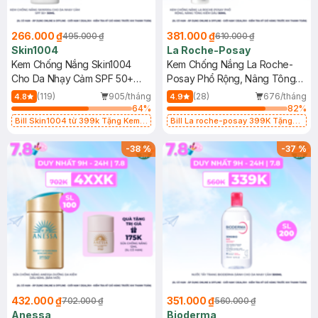
266.000 ₫
381.000 ₫
495.000 ₫
610.000 ₫
Skin1004
La Roche-Posay
Kem Chống Nắng Skin1004
Kem Chống Nắng La Roche-
Cho Da Nhạy Cảm SPF 50+
Posay Phổ Rộng, Nâng Tông
50ml
Kiềm Dầu 50ml
(119)
905/tháng
(28)
676/tháng
4.8
4.9
64
%
82
%
Bill Skin1004 từ 399k Tặng Kem
Bill La roche-posay 399K Tặng
Chống Nắng Cho Da Nhạy Cảm
Gel rửa mặt da dầu nhạy cảm 50ml
SPF 50+ 20ml (SL Có Hạn)
(SL có hạn)
-
38
%
-
37
%
432.000 ₫
351.000 ₫
702.000 ₫
560.000 ₫
Anessa
Bioderma