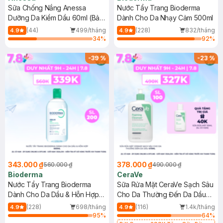
Sữa Chống Nắng Anessa
Nước Tẩy Trang Bioderma
Dưỡng Da Kiềm Dầu 60ml (Bản
Dành Cho Da Nhạy Cảm 500ml
Mới)
(44)
499/tháng
(228)
832/tháng
4.9
4.9
34
%
92
%
-
39
%
-
23
%
343.000 ₫
378.000 ₫
560.000 ₫
490.000 ₫
Bioderma
CeraVe
Nước Tẩy Trang Bioderma
Sữa Rửa Mặt CeraVe Sạch Sâu
Dành Cho Da Dầu & Hỗn Hợp
Cho Da Thường Đến Da Dầu
500ml
473ml
(228)
698/tháng
(116)
1.4k/tháng
4.9
4.9
95
%
64
%