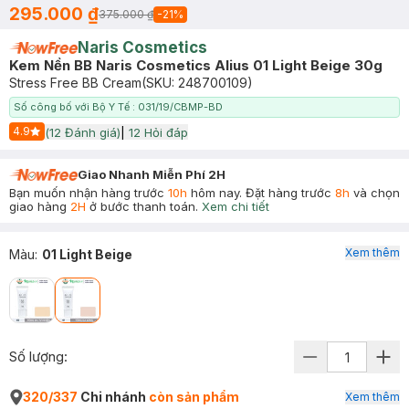
295.000 ₫
375.000 ₫
-
21
%
Naris Cosmetics
Kem Nền BB Naris Cosmetics Alius 01 Light Beige 30g
Stress Free BB Cream
(SKU:
248700109
)
Số công bố với Bộ Y Tế : 031/19/CBMP-BD
4.9
(
12
Đánh giá)
|
12
Hỏi đáp
Start Icon
Giao Nhanh Miễn Phí 2H
Bạn muốn nhận hàng trước
10h
hôm nay. Đặt hàng trước
8h
và chọn
giao hàng
2H
ở bước thanh toán.
Xem chi tiết
Xem thêm
Màu
:
01 Light Beige
Số lượng:
320/337
Chi nhánh
còn sản phẩm
Xem thêm