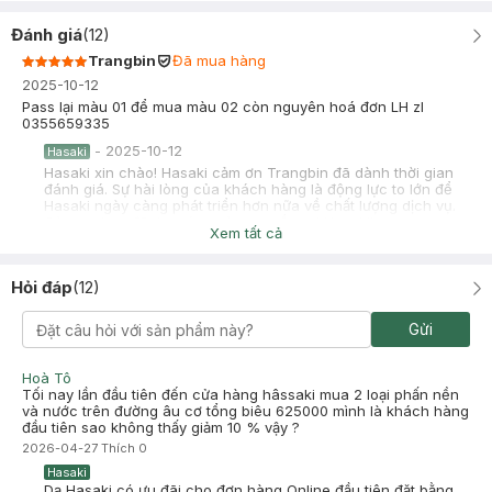
Đánh giá
(
12
)
Trangbin
Đã mua hàng
2025-10-12
Pass lại màu 01 để mua màu 02 còn nguyên hoá đơn LH zl
0355659335
-
2025-10-12
Hasaki
Hasaki xin chào! Hasaki cảm ơn Trangbin đã dành thời gian
đánh giá. Sự hài lòng của khách hàng là động lực to lớn để
Hasaki ngày càng phát triển hơn nữa về chất lượng dịch vụ.
Cảm ơn bạn đã tin tưởng và mua sắm tại Hasaki!
Xem tất cả
Nhi Nhi
Đã mua hàng
2025-04-13
Hỏi đáp
(
12
)
Mịn, mướt, giữ tone được lâu nếu ko bị lem ra khẩu trang quá ok
Gửi
-
2025-04-13
Hasaki
Hasaki xin chào! Hasaki cảm ơn Nhi Nhi đã dành thời gian
đánh giá. Sự hài lòng của khách hàng là động lực to lớn để
Hoà Tô
Hasaki ngày càng phát triển hơn nữa về chất lượng dịch vụ.
Tối nay lần đầu tiên đến cửa hàng hâssaki mua 2 loại phấn nền
Cảm ơn bạn đã tin tưởng và mua sắm tại Hasaki!
và nước trên đường âu cơ tổng biêu 625000 mình là khách hàng
đầu tiên sao không thấy giảm 10 % vậy ?
2026-04-27
Thích
0
Hasaki
Dạ Hasaki có ưu đãi cho đơn hàng Online đầu tiên đặt bằng