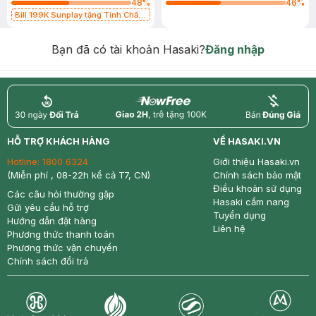
48
%
46
%
Bill 199K Sunplay tặng Tinh Chất
Chống Nắng 7g trị giá 30K (SL có
hạn)
Bạn đã có tài khoản Hasaki?
Đăng nhập
return
nowfree
price
HỖ TRỢ KHÁCH HÀNG
VỀ HASAKI.VN
Hotline:
1800 6324
Giới thiệu Hasaki.vn
(Miễn phí , 08-22h kể cả T7, CN)
Chính sách bảo mật
Điều khoản sử dụng
Các câu hỏi thường gặp
Hasaki cẩm nang
Gửi yêu cầu hỗ trợ
Tuyển dụng
Hướng dẫn đặt hàng
Liên hệ
Phương thức thanh toán
Phương thức vận chuyển
Chính sách đổi trả