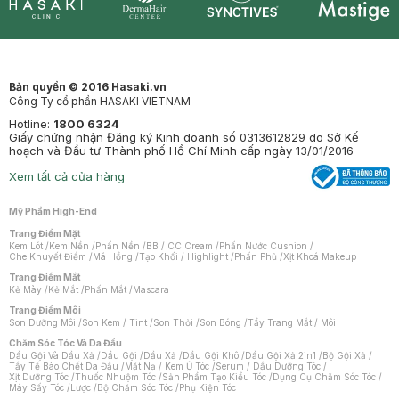
Synctives
Clinic
Dermahair
Mastige
Bản quyền © 2016 Hasaki.vn
Công Ty cổ phần HASAKI VIETNAM
Hotline:
1800 6324
Giấy chứng nhận Đăng ký Kinh doanh số 0313612829 do Sở Kế
hoạch và Đầu tư Thành phố Hồ Chí Minh cấp ngày 13/01/2016
Xem tất cả cửa hàng
Mỹ Phẩm High-End
Trang Điểm Mặt
Kem Lót
/
Kem Nền
/
Phấn Nền
/
BB / CC Cream
/
Phấn Nước Cushion
/
Che Khuyết Điểm
/
Má Hồng
/
Tạo Khối / Highlight
/
Phấn Phủ
/
Xịt Khoá Makeup
Trang Điểm Mắt
Kẻ Mày
/
Kẻ Mắt
/
Phấn Mắt
/
Mascara
Trang Điểm Môi
Son Dưỡng Môi
/
Son Kem / Tint
/
Son Thỏi
/
Son Bóng
/
Tẩy Trang Mắt / Môi
Chăm Sóc Tóc Và Da Đầu
Dầu Gội Và Dầu Xả
/
Dầu Gội
/
Dầu Xả
/
Dầu Gội Khô
/
Dầu Gội Xả 2in1
/
Bộ Gội Xả
/
Tẩy Tế Bào Chết Da Đầu
/
Mặt Nạ / Kem Ủ Tóc
/
Serum / Dầu Dưỡng Tóc
/
Xịt Dưỡng Tóc
/
Thuốc Nhuộm Tóc
/
Sản Phẩm Tạo Kiểu Tóc
/
Dụng Cụ Chăm Sóc Tóc
/
Máy Sấy Tóc
/
Lược
/
Bộ Chăm Sóc Tóc
/
Phụ Kiện Tóc