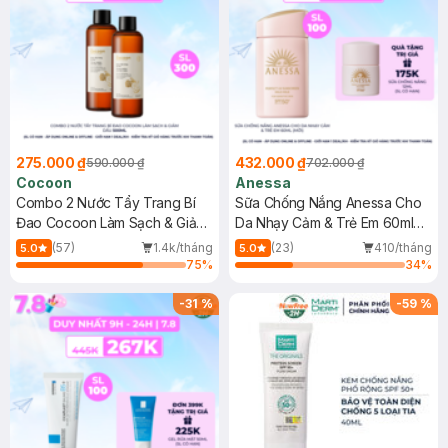
275.000 ₫
432.000 ₫
590.000 ₫
702.000 ₫
Cocoon
Anessa
Combo 2 Nước Tẩy Trang Bí
Sữa Chống Nắng Anessa Cho
Đao Cocoon Làm Sạch & Giảm
Da Nhạy Cảm & Trẻ Em 60ml
Dầu 500ml
(Mới)
(57)
1.4k/tháng
(23)
410/tháng
5.0
5.0
75
%
34
%
-
31
%
-
59
%