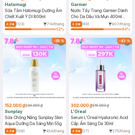
Hatomugi
Garnier
Sữa Tắm Hatomugi Dưỡng Ẩm
Nước Tẩy Trang Garnier Dành
Chiết Xuất Ý Dĩ 800ml
Cho Da Dầu Và Mụn 400ml
(Mới)
(123)
714/tháng
(69)
907/tháng
4.9
4.9
52
%
64
%
-
35
%
-
42
%
152.000 ₫
302.000 ₫
234.000 ₫
519.000 ₫
Sunplay
L'Oreal
Sữa Chống Nắng Sunplay Skin
Serum L'Oreal Hyaluronic Acid
Aqua Dưỡng Da Sáng Mịn 55g
Cấp Ẩm Sáng Da 30ml
(108)
454/tháng
(27)
275/tháng
4.9
4.9