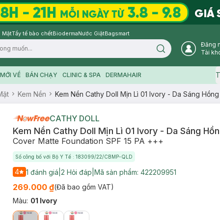
 Mặt
Tẩy tế bào chết
Bioderma
Nước Giặt
Bagsmart
Đăng 
Search icon
Tài kh
T
MỚI VỀ
BÁN CHẠY
CLINIC & SPA
DERMAHAIR
Mặt
Kem Nền
Kem Nền Cathy Doll Mịn Lì 01 Ivory - Da Sáng Hồn
CATHY DOLL
Kem Nền Cathy Doll Mịn Lì 01 Ivory - Da Sáng Hồ
Cover Matte Foundation SPF 15 PA +++
Số công bố với Bộ Y Tế : 183099/22/CBMP-QLD
4
1
đánh giá
|
2
Hỏi đáp
|
Mã sản phẩm:
422209951
269.000 ₫
(Đã bao gồm VAT)
Màu
:
01 Ivory