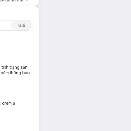
Gửi
hăn, đốm thâm
o làn da.
 tình trạng sản
h bấm thông báo
uôi dưỡng da
c crem ạ