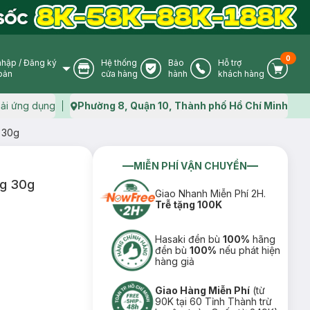
0
nhập
/
Đăng ký
Hệ thống
Bảo
Hỗ trợ
User Icon
Store Icon
Warranty Icon
Phone Icon
Cart I
oản
cửa hàng
hành
khách hàng
ải ứng dụng
Phường 8, Quận 10, Thành phố Hồ Chí Minh
Map icon
g 30g
MIỄN PHÍ VẬN CHUYỂN
ng 30g
Giao Nhanh Miễn Phí 2H.
Trễ tặng 100K
Hasaki đền bù
100%
hãng
đền bù
100%
nếu phát hiện
hàng giả
Giao Hàng Miễn Phí
(từ
90K tại 60 Tỉnh Thành trừ