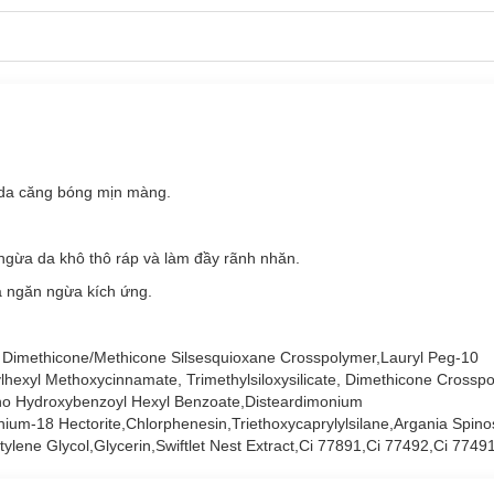
 da căng bóng mịn màng.
gừa da khô thô ráp và làm đầy rãnh nhăn.
 ngăn ngừa kích ứng.
l Dimethicone/Methicone Silsesquioxane Crosspolymer,Lauryl Peg-10
ylhexyl Methoxycinnamate, Trimethylsiloxysilicate, Dimethicone Crossp
ino Hydroxybenzoyl Hexyl Benzoate,Disteardimonium
nium-18 Hectorite,Chlorphenesin,Triethoxycaprylylsilane,Argania Spino
ylene Glycol,Glycerin,Swiftlet Nest Extract,Ci 77891,Ci 77492,Ci 7749