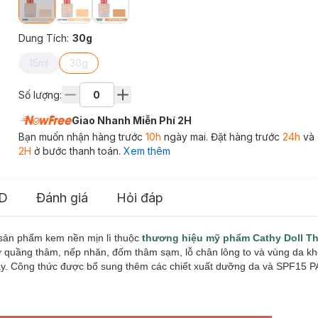
Dung Tích
:
30g
15ml
30g
Số lượng:
Giao Nhanh Miễn Phí 2H
Bạn muốn nhận hàng trước
10h
ngày mai. Đặt hàng trước
24h
và 
2H
ở bước thanh toán.
Xem thêm
D
Đánh giá
Hỏi đáp
 sản phẩm kem nền mịn lì thuộc
thương hiệu mỹ phẩm Cathy Doll Th
 quầng thâm, nếp nhăn, đốm thâm sạm, lỗ chân lông to và vùng da k
gày. Công thức được bổ sung thêm các chiết xuất dưỡng da và SPF15 P