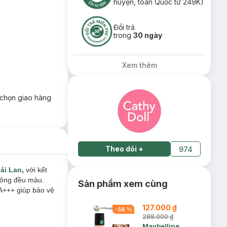
huyện, toàn Quốc từ 249K)
Đổi trả
trong
30 ngày
Xem thêm
chọn giao hàng
Theo dõi
+
974
ái Lan
,
với kết
hông đều màu.
Sản phẩm xem cùng
A+++ giúp bảo vệ
127.000 ₫
-
56
%
288.000 ₫
Maybelline