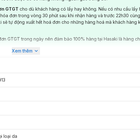
đơn GTGT
cho dù khách hàng có lấy hay không. Nếu có nhu cầu lấy
 hóa đơn trong vòng 30 phút sau khi nhận hàng và trước 22h30 cùng
ki sẽ tự động xuất hết hoá đơn cho những hàng hoá mà khách hàng 
đơn GTGT trong ngày nên đảm bảo 100% hàng tại Hasaki là hàng ch
Xem thêm
913
i loại da
5 PA+++
hiện
đã có mặt tại
Hasaki
với 2 loại dung tích và 4 tone màu 