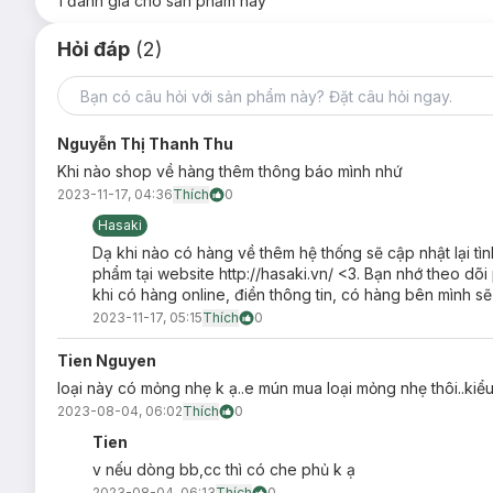
1
đánh giá cho sản phẩm này
Hỏi đáp
(2)
Loại da phù hợp:
Sản phẩm phù hợp cho mọi loại da.
Nguyễn Thị Thanh Thu
Ưu thế nổi bật:
Khi nào shop về hàng thêm thông báo mình nhứ
Công thức dạng kem lỏng mỏng nhẹ nhưng có độ che ph
2023-11-17, 04:36
Thích
0
sạm, lỗ chân lông to và vùng da không đều màu.
Hasaki
Kết cấu
kem nền
mịn màng, mỏng nhẹ, dễ tán, có độ bám
Dạ khi nào có hàng về thêm hệ thống sẽ cập nhật lại tìn
phẩm tại website http://hasaki.vn/ <3. Bạn nhớ theo d
Bổ sung các thành phần dưỡng da như c
hiết xuất Tổ Y
khi có hàng online, điền thông tin, có hàng bên mình s
sáng mịn màng.
2023-11-17, 05:15
Thích
0
Kết hợp chỉ số chống nắng
SPF15 PA+++
giúp bảo vệ da
Tien Nguyen
loại này có mỏng nhẹ k ạ..e mún mua loại mỏng nhẹ thôi..kiểu
2023-08-04, 06:02
Thích
0
Tien
v nếu dòng bb,cc thì có che phủ k ạ
2023-08-04, 06:13
Thích
0