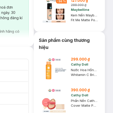
127.000 ₫
-
56
%
288.000 ₫
 hoá đơn
Maybelline
 ngày. 30
Kem Nền Maybelline Mịn Nhẹ Kiềm Dầu Chống Nắng #115 30ml
không đăng kí
Fit Me Matte Poreless Foundation SPF 22 PA+++ #115 Ivory
ính hãng có
Sản phẩm cùng thương
hiệu
299.000 ₫
Cathy Doll
Nước Hoa Hồng Cathy Doll Dưỡng Sáng, Mờ Thâm 300ml
Whitamin C Brightening Toner And Essence
390.000 ₫
Cathy Doll
Phấn Nền Cathy Doll Mịn Lì 01 Ivory - Da Sáng Hồng 12g
Cover Matte Powder Pact SPF 30 PA +++
đa dạng, phù hợp