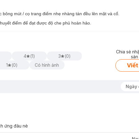
 bông mút / cọ trang điểm nhẹ nhàng tán đều lên mặt và cổ.
 khuyết điểm để đạt được độ che phủ hoàn hảo.
Chia sẻ nh
)
4
(
1
)
3
(
0
)
sản
Viết
1
(
0
)
Có hình ảnh
Ngày 
ch ứng đâu nè
Ng