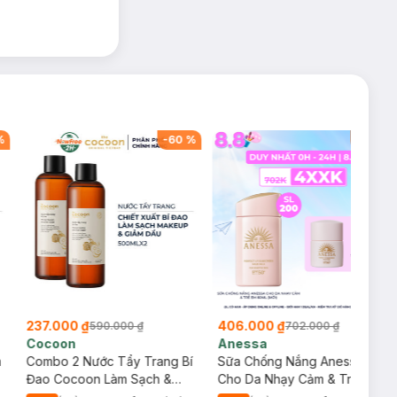
%
-
60
%
-
42
%
237.000 ₫
406.000 ₫
590.000 ₫
702.000 ₫
Cocoon
Anessa
m
Combo 2 Nước Tẩy Trang Bí
Sữa Chống Nắng Anessa
Đao Cocoon Làm Sạch &
Cho Da Nhạy Cảm & Trẻ Em
Giảm Dầu 500ml
60ml (Mới)