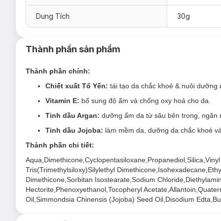
cho làn da người châu Á:
Dung Tích
30g
Dung tích:
dạng tuýp 15g / dạng chai vòi bơm 30g
Thành phần sản phẩm
Thành phần chính:
Chiết xuất Tổ Yến:
tái tạo da chắc khoẻ & nuôi dưỡng
Vitamin E:
bổ sung độ ẩm và chống oxy hoá cho da.
Tinh dầu Argan:
dưỡng ẩm da từ sâu bên trong, ngăn n
Tinh dầu Jojoba:
làm mềm da, dưỡng da chắc khoẻ và
Thành phần chi tiết:
Aqua,Dimethicone,Cyclopentasiloxane,Propanediol,Silica,Viny
Tris(Trimethylsiloxy)Silylethyl Dimethicone,Isohexadecane,Eth
Dimethicone,Sorbitan Isostearate,Sodium Chloride,Diethylam
Hectorite,Phenoxyethanol,Tocopheryl Acetate,Allantoin,Quater
Oil,Simmondsia Chinensis (Jojoba) Seed Oil,Disodium Edta,But