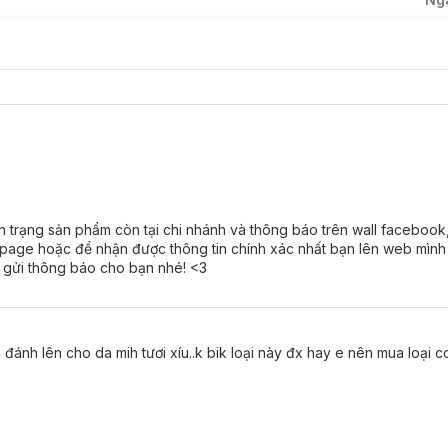
ủ cao, giúp phủ mờ các khuyết điểm trên da như quầng thâm, nếp n
 tốt và lâu trôi suốt cả ngày dài, không mang lại cảm giác bí bách ch
h trạng sản phẩm còn tại chi nhánh và thông báo trên wall facebook,
õi page hoặc để nhận được thông tin chính xác nhất bạn lên web mìn
ến, Vitamin E, tinh dầu Jojoba
giúp ngăn ngừa lão hoá, cấp ẩm và n
ẽ gửi thông báo cho bạn nhé! <3
 khỏi tác hại của tia UV gây hại.
 đánh lên cho da mih tươi xíu..k bik loại này đx hay e nên mua loại c