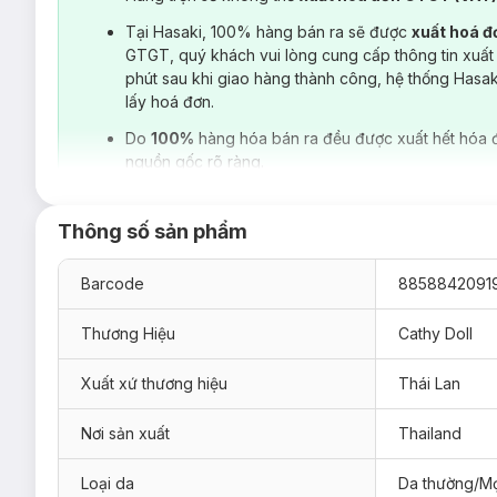
Tại Hasaki, 100% hàng bán ra sẽ được
xuất hoá 
GTGT, quý khách vui lòng cung cấp thông tin xuất
phút sau khi giao hàng thành công, hệ thống Hasa
lấy hoá đơn.
Do
100%
hàng hóa bán ra đều được xuất hết hóa 
nguồn gốc rõ ràng.
Thông số sản phẩm
Barcode
8858842091
Thương Hiệu
Cathy Doll
Xuất xứ thương hiệu
Thái Lan
Nơi sản xuất
Thailand
Loại da
Da thường/Mọ
Kem Nền Mịn Lì Cathy Doll Cover Matte Foundation SPF1