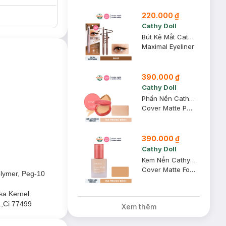
220.000 ₫
Cathy Doll
Bút Kẻ Mắt Cathy Doll Siêu Mảnh 02 Sexy Brown - Nâu 0.7ml
Maximal Eyeliner
390.000 ₫
Cathy Doll
Phấn Nền Cathy Doll Mịn Lì 03 Medium Beige - Da Trung Bình 12g
Cover Matte Powder Pact SPF 30 PA +++
390.000 ₫
Cathy Doll
Kem Nền Cathy Doll Mịn Lì 03 Medium Beige - Da Trung Bình 30g
Cover Matte Foundation SPF 15 PA +++
olymer, Peg-10
sa Kernel
1,Ci 77499
Xem thêm