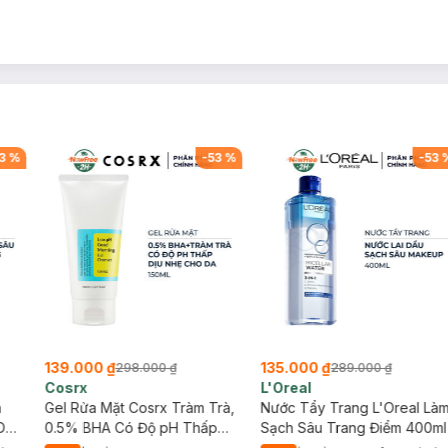
ch ứng da.
3
%
-
53
%
-
53
iếp hoặc nơi có nhiệt độ cao / ẩm ướt.
139.000 ₫
135.000 ₫
298.000 ₫
289.000 ₫
Cosrx
L'Oreal
g
h
Gel Rửa Mặt Cosrx Tràm Trà,
Nước Tẩy Trang L'Oreal Là
Da
0.5% BHA Có Độ pH Thấp
Sạch Sâu Trang Điểm 400ml
150ml