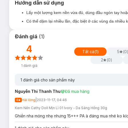
Hướng dẫn sử dụng
Lấy một lượng kem nền vừa đủ, dùng đầu ngón tay hoặc
Có thể dặm lại nhiều lần, đặc biệt ở các vùng da nhiều
Đánh giá
(
1
)
4
Tất cả
(
1
)
5
(
0
2
(
0
)
1
đánh giá
1
đánh giá cho sản phẩm này
Bảng màu:
Nguyễn Thi Thanh Thu
Đã mua hàng
01 Ivory:
dành cho da trắng hồng
|
4
Hài lòng
2023-11-17, 04:46
02 Light Beige:
dành cho da trắng
Kem Nền Cathy Doll Mịn Lì 01 Ivory - Da Sáng Hồng 30g
Ghiền nha mỏng nhẹ nhưng 15+++ PA à đáng mua nhé ko kí
03 Medium Beige:
dành cho da trung bình