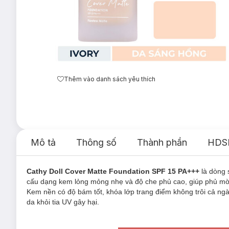
Thêm vào danh sách yêu thích
Mô tả
Thông số
Thành phần
HDS
Cathy Doll Cover Matte Foundation SPF 15 PA+++
là dòng
cấu dạng kem lỏng mỏng nhẹ và độ che phủ cao, giúp phủ mờ
Kem nền có độ bám tốt, khóa lớp trang điểm không trôi cả n
da khỏi tia UV gây hại.