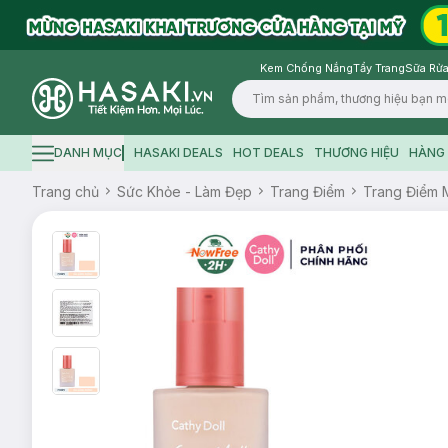
Kem Chống Nắng
Tẩy Trang
Sữa Rửa
Logo
DANH MỤC
HASAKI DEALS
HOT DEALS
THƯƠNG HIỆU
HÀNG 
Hamburger icon
Trang chủ
Sức Khỏe - Làm Đẹp
Trang Điểm
Trang Điểm 