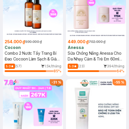
254.000 ₫
449.000 ₫
590.000 ₫
702.000 ₫
Cocoon
Anessa
Combo 2 Nước Tẩy Trang Bí
Sữa Chống Nắng Anessa Cho
Đao Cocoon Làm Sạch & Giảm
Da Nhạy Cảm & Trẻ Em 60ml
Dầu 500ml
(Mới)
(57)
1.5k/tháng
(23)
394/tháng
5.0
5.0
85
%
64
%
-
31
%
-
55
%