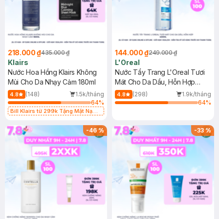
218.000 ₫
144.000 ₫
435.000 ₫
249.000 ₫
Klairs
L'Oreal
Nước Hoa Hồng Klairs Không
Nước Tẩy Trang L'Oreal Tươi
Mùi Cho Da Nhạy Cảm 180ml
Mát Cho Da Dầu, Hỗn Hợp
400ml
(148)
1.5k/tháng
(298)
1.9k/tháng
4.8
4.8
64
%
64
%
Bill Klairs từ 299k Tặng Mặt Nạ
Làm Dịu Da & Kiểm Soát Dầu Nhờn
25ml (SL Có Hạn)
-
46
%
-
33
%