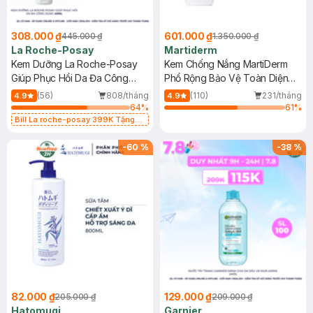
308.000 ₫
601.000 ₫
445.000 ₫
1.350.000 ₫
La Roche-Posay
Martiderm
Kem Dưỡng La Roche-Posay
Kem Chống Nắng MartiDerm
Giúp Phục Hồi Da Đa Công
Phổ Rộng Bảo Vệ Toàn Diện
Dụng 40ml
40ml
(56)
808/tháng
(110)
231/tháng
4.9
4.9
64
%
61
%
Bill La roche-posay 399K Tặng
Gel rửa mặt da dầu nhạy cảm 50ml
(SL có hạn)
-
60
%
-
38
%
82.000 ₫
129.000 ₫
205.000 ₫
209.000 ₫
Hatomugi
Garnier