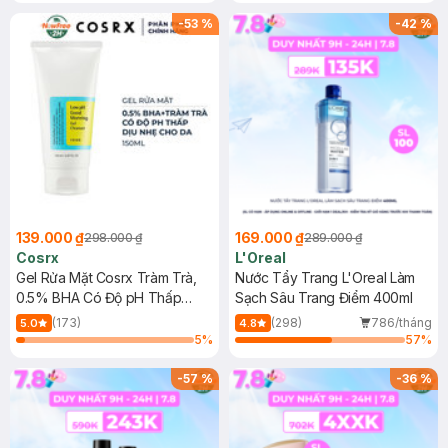
Mặt Cerave 30ml (SL có hạn)
-
53
%
-
42
%
139.000 ₫
169.000 ₫
298.000 ₫
289.000 ₫
Cosrx
L'Oreal
Gel Rửa Mặt Cosrx Tràm Trà,
Nước Tẩy Trang L'Oreal Làm
0.5% BHA Có Độ pH Thấp
Sạch Sâu Trang Điểm 400ml
150ml
(173)
(298)
786/tháng
5.0
4.8
5
%
57
%
-
57
%
-
36
%