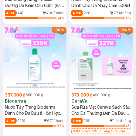
Dưỡng Da Kiềm Dầu 60ml (Bản
Dành Cho Da Nhạy Cảm 500ml
Mới)
(44)
480/tháng
(228)
771/tháng
4.9
4.9
64
%
64
%
-
36
%
-
24
%
357.000 ₫
373.000 ₫
560.000 ₫
490.000 ₫
Bioderma
CeraVe
Nước Tẩy Trang Bioderma
Sữa Rửa Mặt CeraVe Sạch Sâu
Dành Cho Da Dầu & Hỗn Hợp
Cho Da Thường Đến Da Dầu
500ml
473ml
(228)
671/tháng
(116)
1.4k/tháng
4.9
4.9
93
%
64
%
Bill Cerave 299K Tặng Sữa Rửa