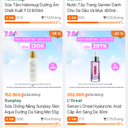
Sữa Tắm Hatomugi Dưỡng Ẩm
Nước Tẩy Trang Garnier Dành
Chiết Xuất Ý Dĩ 800ml
Cho Da Dầu Và Mụn 400ml
(Mới)
(123)
714/tháng
(69)
935/tháng
4.9
4.9
52
%
64
%
-
35
%
-
42
%
152.000 ₫
302.000 ₫
234.000 ₫
519.000 ₫
Sunplay
L'Oreal
Sữa Chống Nắng Sunplay Skin
Serum L'Oreal Hyaluronic Acid
Aqua Dưỡng Da Sáng Mịn 55g
Cấp Ẩm Sáng Da 30ml
(108)
454/tháng
(27)
275/tháng
4.9
4.9
48
%
39
%