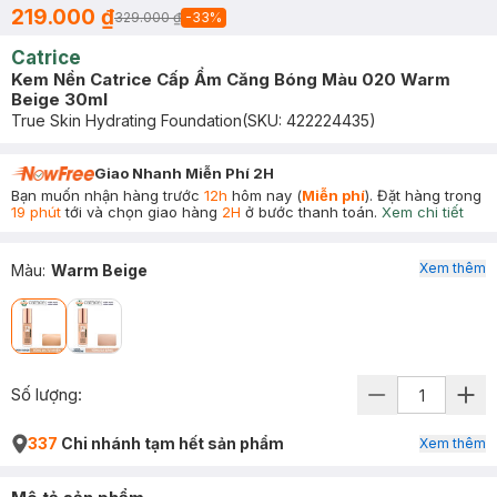
219.000 ₫
329.000 ₫
-
33
%
Catrice
Kem Nền Catrice Cấp Ẩm Căng Bóng Màu 020 Warm
Beige 30ml
True Skin Hydrating Foundation
(SKU:
422224435
)
Giao Nhanh Miễn Phí 2H
Bạn muốn nhận hàng trước
12h
hôm nay (
Miễn phí
). Đặt hàng trong
19 phút
tới và chọn giao hàng
2H
ở bước thanh toán.
Xem chi tiết
Xem thêm
Màu
:
Warm Beige
Số lượng:
337
Chi nhánh tạm hết sản phẩm
Xem thêm