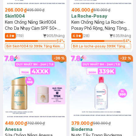
266.000 ₫
406.000 ₫
495.000 ₫
610.000 ₫
Skin1004
La Roche-Posay
Kem Chống Nắng Skin1004
Kem Chống Nắng La Roche-
Cho Da Nhạy Cảm SPF 50+
Posay Phổ Rộng, Nâng Tông
50ml
Kiềm Dầu 50ml
(119)
905/tháng
(28)
635/tháng
4.8
4.9
64
%
64
%
Bill Skin1004 từ 399k Tặng Kem
Bill La roche-posay 399K Tặng
Chống Nắng Cho Da Nhạy Cảm
Gel rửa mặt da dầu nhạy cảm 50ml
SPF 50+ 20ml (SL Có Hạn)
(SL có hạn)
-
36
%
-
32
%
449.000 ₫
379.000 ₫
702.000 ₫
560.000 ₫
Anessa
Bioderma
Sữa Chống Nắng Anessa
Nước Tẩy Trang Bioderma