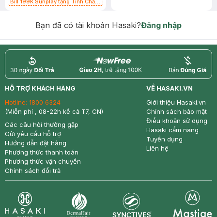
Bill 199K Sunplay tặng Tinh Chất
Chống Nắng 7g trị giá 30K (SL có
hạn)
Bạn đã có tài khoản Hasaki?
Đăng nhập
return
nowfree
price
HỖ TRỢ KHÁCH HÀNG
VỀ HASAKI.VN
Hotline:
1800 6324
Giới thiệu Hasaki.vn
(Miễn phí , 08-22h kể cả T7, CN)
Chính sách bảo mật
Điều khoản sử dụng
Các câu hỏi thường gặp
Hasaki cẩm nang
Gửi yêu cầu hỗ trợ
Tuyển dụng
Hướng dẫn đặt hàng
Liên hệ
Phương thức thanh toán
Phương thức vận chuyển
Chính sách đổi trả