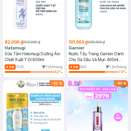
82.000 ₫
101.000 ₫
205.000 ₫
209.000 ₫
Hatomugi
Garnier
Sữa Tắm Hatomugi Dưỡng Ẩm
Nước Tẩy Trang Garnier Dành
Chiết Xuất Ý Dĩ 800ml
Cho Da Dầu Và Mụn 400ml
(Mới)
(123)
714/tháng
(69)
1.2k/tháng
4.9
4.9
52
%
73
%
-
42
%
-
43
%