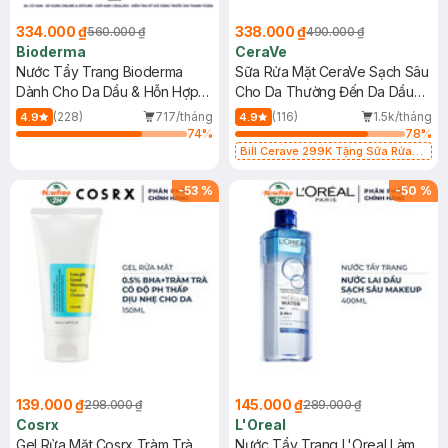
334.000 ₫
338.000 ₫
560.000 ₫
490.000 ₫
Bioderma
CeraVe
Nước Tẩy Trang Bioderma
Sữa Rửa Mặt CeraVe Sạch Sâu
Dành Cho Da Dầu & Hỗn Hợp
Cho Da Thường Đến Da Dầu
500ml
473ml
(228)
717/tháng
(116)
1.5k/tháng
4.9
4.9
74
%
78
%
Bill Cerave 299K Tặng Sữa Rửa
Mặt Cerave 30ml (SL có hạn)
-
53
%
-
50
%
139.000 ₫
145.000 ₫
298.000 ₫
289.000 ₫
Cosrx
L'Oreal
Gel Rửa Mặt Cosrx Tràm Trà,
Nước Tẩy Trang L'Oreal Làm