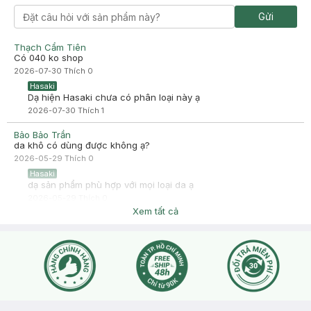
Da mình khô quá đánh k hợp, kem nền này nó nhanh khô lắm!
Gửi
Pass 120k zalo : 0984084695
Dùng đúng 1 lần
Thạch Cẩm Tiên
-
2025-07-24
Hasaki
Có 040 ko shop
Hasaki xin chào! Hasaki cảm ơn Đỗ Thị Thuỳ Duyên đã dành
2026-07-30
Thích
0
thời gian đánh giá. Sự hài lòng của khách hàng là động lực to
lớn để Hasaki ngày càng phát triển hơn nữa về chất lượng
Hasaki
dịch vụ. Cảm ơn bạn đã tin tưởng và mua sắm tại Hasaki!
Dạ hiện Hasaki chưa có phân loại này ạ
2026-07-30
Thích
1
Bảo Bảo Trần
da khô có dùng được không ạ?
2026-05-29
Thích
0
Hasaki
dạ sản phẩm phù hợp với mọi loại da ạ
2026-05-29
Thích
0
Xem tất cả