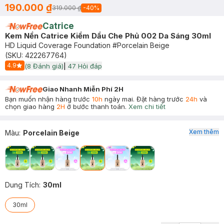
190.000 ₫
319.000 ₫
-
40
%
Catrice
Kem Nền Catrice Kiềm Dầu Che Phủ 002 Da Sáng 30ml
HD Liquid Coverage Foundation #Porcelain Beige
(SKU:
422267764
)
4.9
(
8
Đánh giá)
|
47
Hỏi đáp
Start Icon
Giao Nhanh Miễn Phí 2H
Bạn muốn nhận hàng trước
10h
ngày mai. Đặt hàng trước
24h
và
chọn giao hàng
2H
ở bước thanh toán.
Xem chi tiết
Xem thêm
Màu
:
Porcelain Beige
Dung Tích
:
30ml
30ml