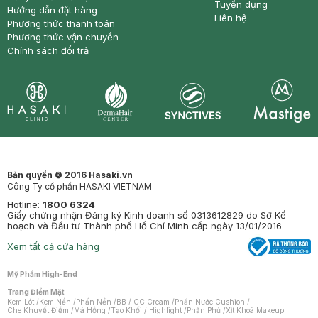
Tuyển dụng
Hướng dẫn đặt hàng
Liên hệ
Phương thức thanh toán
Phương thức vận chuyển
Chính sách đổi trả
Synctives
Clinic
Dermahair
Mastige
Bản quyền © 2016 Hasaki.vn
Công Ty cổ phần HASAKI VIETNAM
Hotline:
1800 6324
Giấy chứng nhận Đăng ký Kinh doanh số 0313612829 do Sở Kế
hoạch và Đầu tư Thành phố Hồ Chí Minh cấp ngày 13/01/2016
Xem tất cả cửa hàng
Mỹ Phẩm High-End
Trang Điểm Mặt
Kem Lót
/
Kem Nền
/
Phấn Nền
/
BB / CC Cream
/
Phấn Nước Cushion
/
Che Khuyết Điểm
/
Má Hồng
/
Tạo Khối / Highlight
/
Phấn Phủ
/
Xịt Khoá Makeup