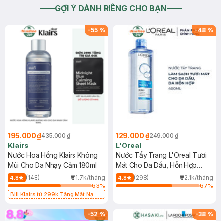
GỢI Ý DÀNH RIÊNG CHO BẠN
-
55
%
-
48
%
195.000 ₫
129.000 ₫
435.000 ₫
249.000 ₫
Klairs
L'Oreal
Nước Hoa Hồng Klairs Không
Nước Tẩy Trang L'Oreal Tươi
Mùi Cho Da Nhạy Cảm 180ml
Mát Cho Da Dầu, Hỗn Hợp
400ml
(148)
1.7k/tháng
(298)
2.1k/tháng
4.8
4.8
63
%
67
%
Bill Klairs từ 299k Tặng Mặt Nạ
Làm Dịu Da & Kiểm Soát Dầu Nhờn
25ml (SL Có Hạn)
-
52
%
-
38
%