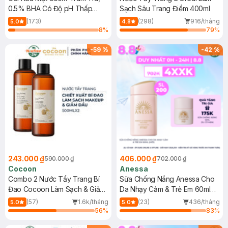
0.5% BHA Có Độ pH Thấp
Sạch Sâu Trang Điểm 400ml
150ml
(173)
(298)
916/tháng
5.0
4.8
8
%
79
%
-
59
%
-
42
%
243.000 ₫
406.000 ₫
590.000 ₫
702.000 ₫
Cocoon
Anessa
Combo 2 Nước Tẩy Trang Bí
Sữa Chống Nắng Anessa Cho
Đao Cocoon Làm Sạch & Giảm
Da Nhạy Cảm & Trẻ Em 60ml
Dầu 500ml
(Mới)
(57)
1.6k/tháng
(23)
436/tháng
5.0
5.0
56
%
83
%