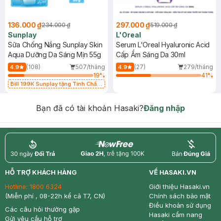
136.000 ₫
297.000 ₫
234.000 ₫
519.000 ₫
Sunplay
L'Oreal
Sữa Chống Nắng Sunplay Skin
Serum L'Oreal Hyaluronic Acid
Aqua Dưỡng Da Sáng Mịn 55g
Cấp Ẩm Sáng Da 30ml
(108)
507/tháng
(27)
279/tháng
4.9
4.9
19
%
41
%
Bill 199K Sunplay tặng Tinh Chất
Chống Nắng 7g trị giá 30K (SL có
hạn)
Bạn đã có tài khoản Hasaki?
Đăng nhập
return
nowfree
price
HỖ TRỢ KHÁCH HÀNG
VỀ HASAKI.VN
Hotline:
1800 6324
Giới thiệu Hasaki.vn
(Miễn phí , 08-22h kể cả T7, CN)
Chính sách bảo mật
Điều khoản sử dụng
Các câu hỏi thường gặp
Hasaki cẩm nang
Gửi yêu cầu hỗ trợ