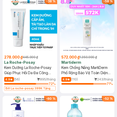
-
38
%
-
58
%
278.000 ₫
572.000 ₫
445.000 ₫
1.350.000 ₫
La Roche-Posay
Martiderm
Kem Dưỡng La Roche-Posay
Kem Chống Nắng MartiDerm
Giúp Phục Hồi Da Đa Công
Phổ Rộng Bảo Vệ Toàn Diện
Dụng 40ml
40ml
(56)
895/tháng
(110)
243/tháng
4.9
4.9
72
%
71
%
Bill La roche-posay 399K Tặng
Gel rửa mặt da dầu nhạy cảm 50ml
(SL có hạn)
-
60
%
-
52
%