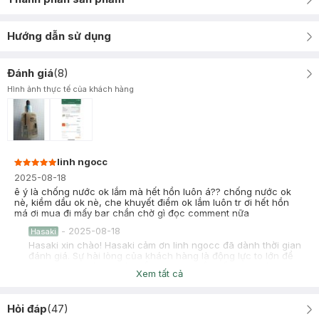
Hướng dẫn sử dụng
Đánh giá
(
8
)
Hình ảnh thực tế của khách hàng
linh ngocc
2025-08-18
ê ý là chống nước ok lắm mà hết hồn luôn á?? chống nước ok
nè, kiềm dầu ok nè, che khuyết điểm ok lắm luôn tr ơi hết hồn
má ơi mua đi mấy bar chần chờ gì đọc comment nữa
-
2025-08-18
Hasaki
Hasaki xin chào! Hasaki cảm ơn linh ngocc đã dành thời gian
đánh giá. Sự hài lòng của khách hàng là động lực to lớn để
Hasaki ngày càng phát triển hơn nữa về chất lượng dịch vụ.
Xem tất cả
Cảm ơn bạn đã tin tưởng và mua sắm tại Hasaki!
Đỗ Thị Thuỳ Duyên
Đã mua hàng
Hỏi đáp
(
47
)
2025-07-24