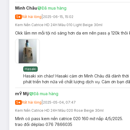
Đất sét khoáng Silica
có khả năng hấp thụ bã nhờn và 
Minh Châu
Đã mua hàng
Glycerin
có tác dụng cung cấp và duy trì độ ẩm cho làn
|
5
Rất hài lòng
2025-06-15, 15:02
Che phủ tốt lỗ chân lông, khuyết điểm nếp nhăn nhẹ, 
Kem Nền Catrice HD 24H Màu 010 Light Beige 30ml
Lớp finish mịn lì nhưng không gây khô da, da vẫn có độ
Okk lắm mn mỗi tội nó sáng hơn da em nên pass ạ 120k thôi
Nhiều tone màu giúp dễ dàng chọn lựa, phù hợp nhiều
Che phủ đến 80% với vết thâm mụn, quầng thâm, các
100% sản phẩm thuần chay lành tính, không dầu, parabe
Chất kem lỏng tiệp vào da nhẹ nhàng, không gây cảm gi
Hasaki
Hasaki xin chào! Hasaki cảm ơn Minh Châu đã dành thời 
phát triển hơn nữa về chất lượng dịch vụ. Cảm ơn bạn đã
mỸ Mỹ
Đã mua hàng
Hướng dẫn b
ảo quản Kem Nền Catrice HD Liq
|
5
Rất hài lòng
2025-05-04, 07:47
Để xa tầm tay trẻ em.
Kem Nền Catrice HD 24H Màu 020 Rose Beige 30ml
Không đặt ở những nơi có ánh sáng trực tiếp chiếu vào,
Mình có pass kem nền catrice 020 160 mở nắp 4/5/2025.
Đậy nắp kín sau khi sử dụng.
trao đổi déplao 076 7866035