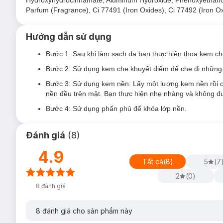
Hydroxyhydrocinnamate, Aluminum Hydroxide, Phenoxyethanol,
Parfum (Fragrance), Ci 77491 (Iron Oxides), Ci 77492 (Iron Ox
Hướng dẫn sử dụng
Bước 1: Sau khi làm sạch da bạn thực hiện thoa kem c
Bước 2: Sử dụng kem che khuyết điểm để che đi nhữn
Bước 3: Sử dụng kem nền: Lấy một lượng kem nền rồi 
nền đều trên mặt. Bạn thực hiện nhẹ nhàng và không đư
Bước 4: Sử dụng phấn phủ để khóa lớp nền.
Đánh giá
(
8
)
4.9
Tất cả
(
8
)
5
(
7
2
(
0
)
8
đánh giá
8
đánh giá cho sản phẩm này