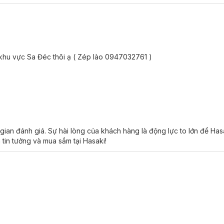
dầu thừa tiết trên da.
 da.
vết chân chim trên gương mặt.
 căng mướt nhất định.
 khu vực Sa Đéc thôi ạ ( Zép lào 0947032761 )
 nền da và phong cách trang điểm.
 khuyết điểm trên da tạo nên lớp nền mịn màng, căng bóng.
n, cồn, hạt nhựa vi mô.
ác bí da.
gian đánh giá. Sự hài lòng của khách hàng là động lực to lớn để Ha
 tin tưởng và mua sắm tại Hasaki!
uid Coverage Foundation:
 hay những nơi có nhiệt độ quá cao.