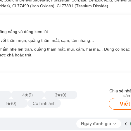
 Sodium Dehydroacetate, Potassium Sorbate, Benzoic Acid, Dehydroac
ides), Ci 77499 (Iron Oxides), Ci 77891 (Titanium Dioxide).
hống nắng và dùng kem lót.
g vết thâm mụn, quầng thâm mắt, sạm, tàn nhang…
chấm nhẹ lên trán, quầng thâm mắt, mũi, cằm, hai má… Dùng cọ hoặc
ợc chà hoặc trét.
Chia sẻ nh
)
4
(
1
)
3
(
0
)
sản
Viết
1
(
0
)
Có hình ảnh
Ngày đánh giá