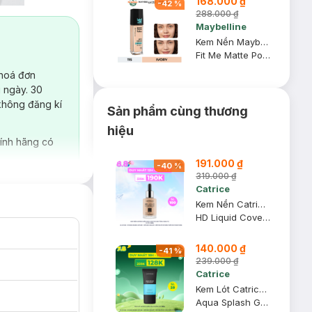
168.000 ₫
-
42
%
288.000 ₫
Maybelline
Kem Nền Maybelline Mịn Nhẹ Kiềm Dầu Chống Nắng #115 30ml
Fit Me Matte Poreless Foundation SPF 22 PA+++ #115 Ivory
 hoá đơn
 ngày. 30
không đăng kí
Sản phẩm cùng thương
hiệu
ính hãng có
191.000 ₫
-
40
%
319.000 ₫
Catrice
Kem Nền Catrice Kiềm Dầu Che Phủ 030 Tông Vàng Tự Nhiên 30ml
HD Liquid Coverage Foundation #Sand Beige
140.000 ₫
-
41
%
239.000 ₫
Catrice
Kem Lót Catrice Kiềm Dầu Dưỡng Ẩm 30ml
Aqua Splash Grip Primer