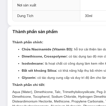
Nơi sản xuất
Kem Nền Catrice HD Liquid Coverage Foundation Che Ph
Màu 010 - Light Beige - Tông Tự Nhiên Trung Tính
Dung Tích
30ml
Màu 020 - Rose Beige - Tông Hồng Tự Nhiên
Màu 002 - Porcelain Beige - Tông Da Sáng
Thành phần sản phẩm
Màu 030 - Sand Beige - Tông Vàng Tự Nhiên
Thành phần chính:
Màu 008 - Fair Beige - Tông Sáng Vàng Tự Nhiên
Chứa Niacinamide (Vitamin B3):
hỗ trợ cải thiện là
Màu 005 - Ivory Beige - Tông Sáng Tự Nhiên
Dimethicone, Crosspolymer:
có tác dụng tạo độ mịn c
Isododecane:
là hoạt chất có công dụng làm kem nền kh
Đất sét khoáng Silica:
có khả năng hấp thụ bã nhờn và 
Glycerin:
có tác dụng cung cấp và duy trì độ ẩm cho là
Thành phần chi tiết:
Aqua (Water), Dimethicone, Talc, Trimethylsiloxysilicate, Peg-
Dimethicone, Tocopherol, Sodium Chloride, Hydrogen Dimethic
Disteardimonium Hectorite, Methicone, Propylene Carbonate, Tri