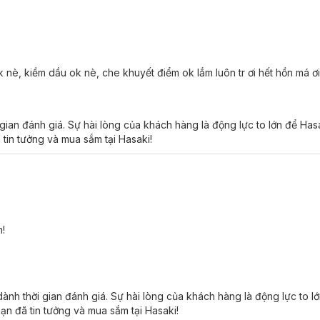
 nè, kiềm dầu ok nè, che khuyết điểm ok lắm luôn tr ơi hết hồn má ơ
 gian đánh giá. Sự hài lòng của khách hàng là động lực to lớn để Ha
 tin tưởng và mua sắm tại Hasaki!
ion phù hợp với loại da nào?
d Coverage Foundation:
 đến 24H, c
hống thấm nước và mồ hôi, kiểm soát dầu nhờn.
!
da toàn diện kể cả khi bạn trang điểm thường xuyên, suốt 1 ngày dài.
o kem, khi apply lên da sẽ dễ tán mà không hề bị vón cục hay dày đặc
nh thời gian đánh giá. Sự hài lòng của khách hàng là động lực to l
i tán đều trên da sẽ bay hơi và để lại lớp nền mỏng nhẹ, bền màu suốt
ạn đã tin tưởng và mua sắm tại Hasaki!