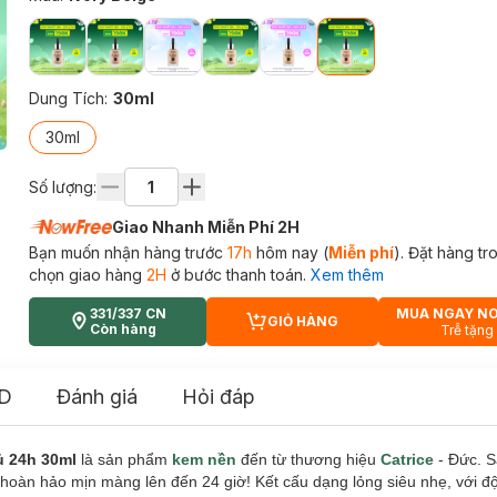
Dung Tích
:
30ml
30ml
Số lượng:
Giao Nhanh Miễn Phí 2H
Bạn muốn nhận hàng trước
17h
hôm nay (
Miễn phí
). Đặt hàng t
chọn giao hàng
2H
ở bước thanh toán.
Xem thêm
331/337 CN
MUA NGAY N
GIỎ HÀNG
CART PLUS ICON
Còn hàng
Trễ tặng
D
Đánh giá
Hỏi đáp
ủ 24h
30ml
là sản phẩm
kem nền
đến từ thương hiệu
Catrice
- Đức. 
 hoàn hảo mịn màng lên đến 24 giờ! Kết cấu dạng lỏng siêu nhẹ, với độ