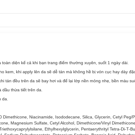
ủ 24h
hiện đã có tại
Hasaki
với 6 tông màu:
n da toàn diện kể cả khi bạn trang điểm thường xuyên, suốt 1 ngày dài.
ho kem, khi apply lên da sẽ dễ tán mà không hề bị vón cục hay dày đặ
i tán đều trên da sẽ bay hơi và để lại lớp nền mỏng nhẹ, bền màu suố
dầu thừa tiết trên da.
n da.
10 Dimethicone, Niacinamide, Isododecane, Silica, Glycerin, Cetyl Peg/
one, Magnesium Sulfate, Cetyl Alcohol, Dimethicone/Vinyl Dimethicon
ethoxycaprylylsilane, Ethylhexylglycerin, Pentaerythrityl Tetra-Di-T-Bu