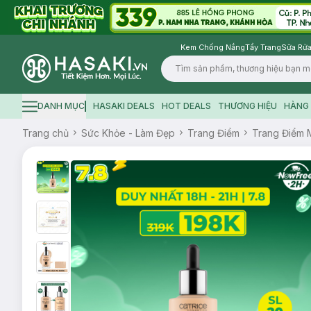
Kem Chống Nắng
Tẩy Trang
Sữa Rửa
Logo
DANH MỤC
HASAKI DEALS
HOT DEALS
THƯƠNG HIỆU
HÀNG 
Hamburger icon
Trang chủ
Sức Khỏe - Làm Đẹp
Trang Điểm
Trang Điểm 