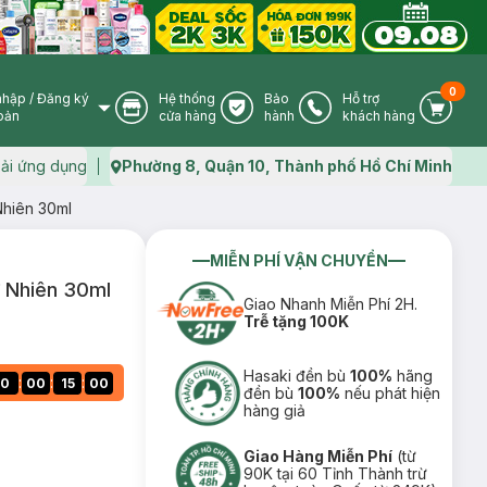
0
nhập
/
Đăng ký
Hệ thống
Bảo
Hỗ trợ
User Icon
Store Icon
Warranty Icon
Phone Icon
Cart I
oản
cửa hàng
hành
khách hàng
ải ứng dụng
Phường 8, Quận 10, Thành phố Hồ Chí Minh
Map icon
Nhiên 30ml
MIỄN PHÍ VẬN CHUYỂN
 Nhiên 30ml
Giao Nhanh Miễn Phí 2H.
Trễ tặng 100K
Hasaki đền bù
100%
hãng
:
:
:
0
00
14
59
đền bù
100%
nếu phát hiện
hàng giả
Giao Hàng Miễn Phí
(từ
90K tại 60 Tỉnh Thành trừ