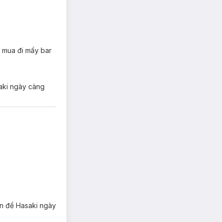
i mua đi mấy bar
saki ngày càng
 1 chỗ.
ớn để Hasaki ngày
 nhiều giờ.