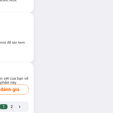
etic Acid,
 mút để tán kem
ận xét của bạn về
 phẩm này
 đánh giá
1
2