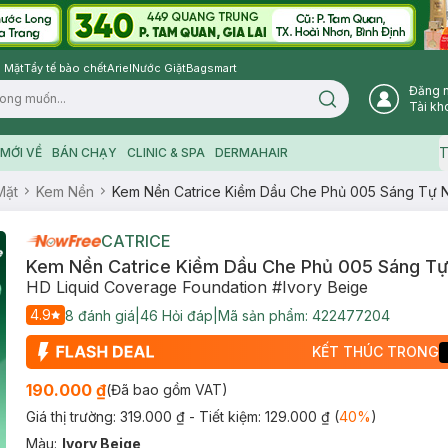
 Mặt
Tẩy tế bào chết
Ariel
Nước Giặt
Bagsmart
Đăng 
Search icon
Tài kh
T
MỚI VỀ
BÁN CHẠY
CLINIC & SPA
DERMAHAIR
Mặt
Kem Nền
Kem Nền Catrice Kiềm Dầu Che Phủ 005 Sáng Tự 
CATRICE
Kem Nền Catrice Kiềm Dầu Che Phủ 005 Sáng Tự
HD Liquid Coverage Foundation #Ivory Beige
4.9
8
đánh giá
|
46
Hỏi đáp
|
Mã sản phẩm:
422477204
KẾT THÚC TRONG
190.000 ₫
(Đã bao gồm VAT)
Giá thị trường:
319.000 ₫
- Tiết kiệm:
129.000 ₫
(
40
%
)
Màu
:
Ivory Beige