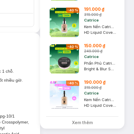
191.000 ₫
-
40
%
319.000 ₫
Catrice
Kem Nền Catrice Kiềm Dầu Che Phủ 020 Tông Hồng Tự Nhiên 30ml
HD Liquid Coverage Foundation #Rose Beige
150.000 ₫
-
40
%
249.000 ₫
Catrice
Phấn Phủ Catrice Nâng Tông Mịn Lì 020 Sáng Hồng Tự Nhiên 8g
Bright & Blur Setting Powder #Soft Pink
c 1 chỗ.
t nhiều giờ.
190.000 ₫
-
40
%
319.000 ₫
Catrice
Kem Nền Catrice Kiềm Dầu Che Phủ 008 Sáng Vàng Tự Nhiên 30ml
HD Liquid Coverage Foundation #Fair Beige
Ppg-10/1
e Crosspolymer,
Xem thêm
tyl