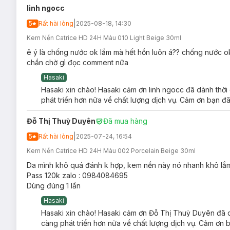
linh ngocc
|
5
Rất hài lòng
2025-08-18, 14:30
Kem Nền Catrice HD 24H Màu 010 Light Beige 30ml
ê ý là chống nước ok lắm mà hết hồn luôn á?? chống nước ok
chần chờ gì đọc comment nữa
Hasaki
Hasaki xin chào! Hasaki cảm ơn linh ngocc đã dành thời
phát triển hơn nữa về chất lượng dịch vụ. Cảm ơn bạn đã
Kem Nền Catrice HD Liquid Coverage Foundat
Đỗ Thị Thuỳ Duyên
Đã mua hàng
Phù hợp với mọi loại da.
|
5
Rất hài lòng
2025-07-24, 16:54
Ưu thế nổi bật của Kem Nền Catrice HD Liqui
Kem Nền Catrice HD 24H Màu 002 Porcelain Beige 30ml
Kem nền làm sáng da, che khuyết điểm độ bám cao lên
Da mình khô quá đánh k hợp, kem nền này nó nhanh khô lắm
Công thức không chứa cồn, paraben.
Pass 120k zalo : 0984084695
Dùng đúng 1 lần
Chứa Niacinamide (Vitamin B3)
hỗ trợ cải thiện làn 
Hasaki
Dimethicone, Crosspolymer
có tác dụng tạo độ mịn ch
Hasaki xin chào! Hasaki cảm ơn Đỗ Thị Thuỳ Duyên đã dà
Isododecane
là hoạt chất có công dụng làm kem nền kh
càng phát triển hơn nữa về chất lượng dịch vụ. Cảm ơn b