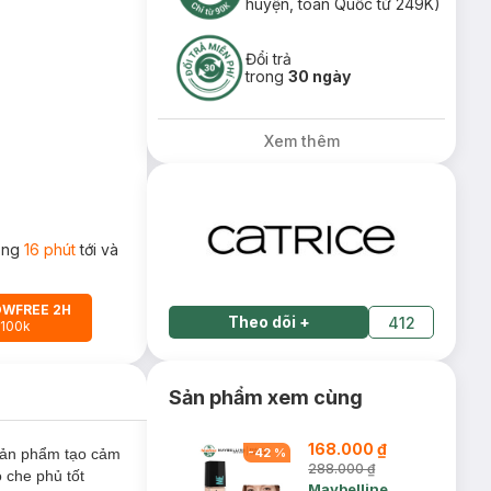
huyện, toàn Quốc từ 249K)
Đổi trả
trong
30 ngày
Xem thêm
rong
16 phút
tới và
OWFREE 2H
Theo dõi
+
412
 100k
Sản phẩm xem cùng
168.000 ₫
Sản phẩm tạo cảm
-
42
%
288.000 ₫
 che phủ tốt
Maybelline