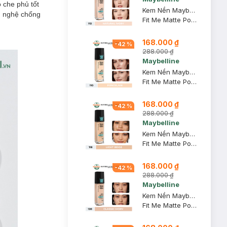
 che phủ tốt
Kem Nền Maybelline Mịn Nhẹ Kiềm Dầu Chống Nắng #112 30ml
g nghệ chống
Fit Me Matte Poreless Foundation SPF 22 PA+++ #112 Natural Ivory
168.000 ₫
-
42
%
288.000 ₫
Maybelline
Kem Nền Maybelline Mịn Nhẹ Kiềm Dầu Chống Nắng #110 30ml
Fit Me Matte Poreless Foundation SPF 22 PA+++ #110 Porcelain
168.000 ₫
-
42
%
288.000 ₫
Maybelline
Kem Nền Maybelline Mịn Nhẹ Kiềm Dầu Chống Nắng #118 30ml
Fit Me Matte Poreless Foundation SPF 22 - 118 Light Beige
168.000 ₫
-
42
%
288.000 ₫
Maybelline
Kem Nền Maybelline Mịn Nhẹ Kiềm Dầu Chống Nắng #120 30ml
Fit Me Matte Poreless Foundation SPF 22 PA+++ #120 Classic Ivory