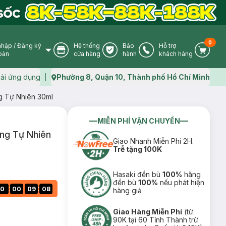
0
nhập
/
Đăng ký
Hệ thống
Bảo
Hỗ trợ
User Icon
Store Icon
Warranty Icon
Phone Icon
Cart I
oản
cửa hàng
hành
khách hàng
ải ứng dụng
Phường 8, Quận 10, Thành phố Hồ Chí Minh
Map icon
g Tự Nhiên 30ml
MIỄN PHÍ VẬN CHUYỂN
ng Tự Nhiên
Giao Nhanh Miễn Phí 2H.
Trễ tặng 100K
Hasaki đền bù
100%
hãng
đền bù
100%
nếu phát hiện
:
:
:
0
00
09
07
hàng giả
Giao Hàng Miễn Phí
(từ
90K tại 60 Tỉnh Thành trừ