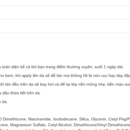
ủ 24h
hiện đã có tại
Hasaki
với 6 tông màu:
n da toàn diện kể cả khi bạn trang điểm thường xuyên, suốt 1 ngày dài.
ho kem, khi apply lên da sẽ dễ tán mà không hề bị vón cục hay dày đặ
i tán đều trên da sẽ bay hơi và để lại lớp nền mỏng nhẹ, bền màu suố
dầu thừa tiết trên da.
n da.
10 Dimethicone, Niacinamide, Isododecane, Silica, Glycerin, Cetyl Peg/
one, Magnesium Sulfate, Cetyl Alcohol, Dimethicone/Vinyl Dimethicon