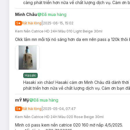
càng phát triển hơn nữa về chất lượng dịch vụ. Cảm ơn b
Đất sét khoáng Silica
có khả năng hấp thụ bã nhờn và 
Minh Châu
Đã mua hàng
Glycerin
có tác dụng cung cấp và duy trì độ ẩm cho làn
|
5
Rất hài lòng
2025-06-15, 15:02
Che phủ tốt lỗ chân lông, khuyết điểm nếp nhăn nhẹ, 
Kem Nền Catrice HD 24H Màu 010 Light Beige 30ml
Lớp finish mịn lì nhưng không gây khô da, da vẫn có độ
Okk lắm mn mỗi tội nó sáng hơn da em nên pass ạ 120k thôi
Nhiều tone màu giúp dễ dàng chọn lựa, phù hợp nhiều
Che phủ đến 80% với vết thâm mụn, quầng thâm, các
100% sản phẩm thuần chay lành tính, không dầu, parabe
Chất kem lỏng tiệp vào da nhẹ nhàng, không gây cảm gi
Hasaki
Hasaki xin chào! Hasaki cảm ơn Minh Châu đã dành thời 
phát triển hơn nữa về chất lượng dịch vụ. Cảm ơn bạn đã
mỸ Mỹ
Đã mua hàng
Hướng dẫn b
ảo quản Kem Nền Catrice HD Liq
|
5
Rất hài lòng
2025-05-04, 07:47
Để xa tầm tay trẻ em.
Kem Nền Catrice HD 24H Màu 020 Rose Beige 30ml
Không đặt ở những nơi có ánh sáng trực tiếp chiếu vào,
Mình có pass kem nền catrice 020 160 mở nắp 4/5/2025.