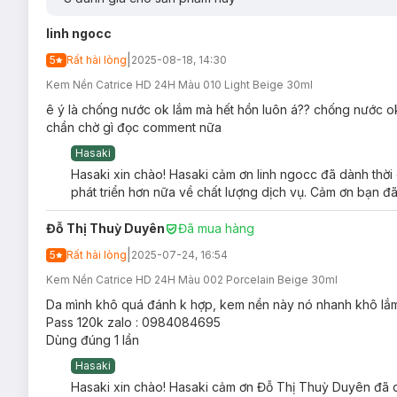
linh ngocc
|
5
Rất hài lòng
2025-08-18, 14:30
Kem Nền Catrice HD 24H Màu 010 Light Beige 30ml
ê ý là chống nước ok lắm mà hết hồn luôn á?? chống nước ok
chần chờ gì đọc comment nữa
Hasaki
Hasaki xin chào! Hasaki cảm ơn linh ngocc đã dành thời
phát triển hơn nữa về chất lượng dịch vụ. Cảm ơn bạn đã
Kem Nền Catrice HD Liquid Coverage Foundat
Đỗ Thị Thuỳ Duyên
Đã mua hàng
Phù hợp với mọi loại da.
|
5
Rất hài lòng
2025-07-24, 16:54
Ưu thế nổi bật của Kem Nền Catrice HD Liqui
Kem Nền Catrice HD 24H Màu 002 Porcelain Beige 30ml
Kem nền làm sáng da, che khuyết điểm độ bám cao lên
Da mình khô quá đánh k hợp, kem nền này nó nhanh khô lắm
Công thức không chứa cồn, paraben.
Pass 120k zalo : 0984084695
Dùng đúng 1 lần
Chứa Niacinamide (Vitamin B3)
hỗ trợ cải thiện làn 
Hasaki
Dimethicone, Crosspolymer
có tác dụng tạo độ mịn ch
Hasaki xin chào! Hasaki cảm ơn Đỗ Thị Thuỳ Duyên đã dà
Isododecane
là hoạt chất có công dụng làm kem nền kh