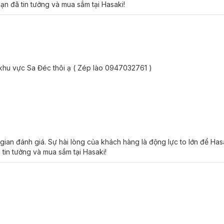
ạn đã tin tưởng và mua sắm tại Hasaki!
dầu thừa tiết trên da.
 da.
vết chân chim trên gương mặt.
 căng mướt nhất định.
 khu vực Sa Đéc thôi ạ ( Zép lào 0947032761 )
 nền da và phong cách trang điểm.
 khuyết điểm trên da tạo nên lớp nền mịn màng, căng bóng.
n, cồn, hạt nhựa vi mô.
ác bí da.
gian đánh giá. Sự hài lòng của khách hàng là động lực to lớn để Ha
 tin tưởng và mua sắm tại Hasaki!
uid Coverage Foundation:
 hay những nơi có nhiệt độ quá cao.