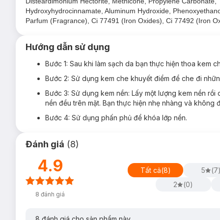
Disteardimonium Hectorite, Methicone, Propylene Carbonate, Tri
Hydroxyhydrocinnamate, Aluminum Hydroxide, Phenoxyethanol,
Parfum (Fragrance), Ci 77491 (Iron Oxides), Ci 77492 (Iron Ox
Hướng dẫn sử dụng
Bước 1: Sau khi làm sạch da bạn thực hiện thoa kem c
Bước 2: Sử dụng kem che khuyết điểm để che đi nhữn
Bước 3: Sử dụng kem nền: Lấy một lượng kem nền rồi 
nền đều trên mặt. Bạn thực hiện nhẹ nhàng và không đ
Bước 4: Sử dụng phấn phủ để khóa lớp nền.
Đánh giá
(
8
)
4.9
Tất cả
(
8
)
5
(
7
2
(
0
)
8
đánh giá
8
đánh giá cho sản phẩm này