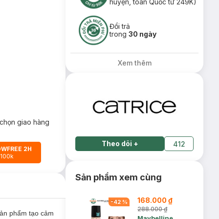
huyện, toàn Quốc từ 249K)
Đổi trả
trong
30 ngày
Xem thêm
chọn giao hàng
Theo dõi
+
412
OWFREE 2H
 100k
Sản phẩm xem cùng
168.000 ₫
-
42
%
288.000 ₫
Sản phẩm tạo cảm
Maybelline