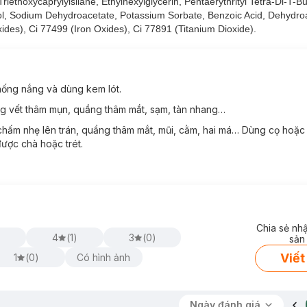
ethoxycaprylylsilane, Ethylhexylglycerin, Pentaerythrityl Tetra-Di-T-Bu
 Sodium Dehydroacetate, Potassium Sorbate, Benzoic Acid, Dehydroac
ides), Ci 77499 (Iron Oxides), Ci 77891 (Titanium Dioxide).
hống nắng và dùng kem lót.
g vết thâm mụn, quầng thâm mắt, sạm, tàn nhang…
chấm nhẹ lên trán, quầng thâm mắt, mũi, cằm, hai má… Dùng cọ hoặc
ược chà hoặc trét.
Chia sẻ nh
)
4
(
1
)
3
(
0
)
sản
Viết
1
(
0
)
Có hình ảnh
Ngày đánh giá