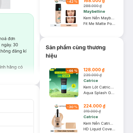
168.000 ₫
-
42
%
288.000 ₫
Maybelline
Kem Nền Maybelline Mịn Nhẹ Kiềm Dầu Chống Nắng #115 30ml
Fit Me Matte Poreless Foundation SPF 22 PA+++ #115 Ivory
 hoá đơn
 ngày. 30
Sản phẩm cùng thương
không đăng kí
hiệu
ính hãng có
128.000 ₫
-
46
%
239.000 ₫
Catrice
Kem Lót Catrice Kiềm Dầu Dưỡng Ẩm 30ml
Aqua Splash Grip Primer
224.000 ₫
-
30
%
319.000 ₫
Catrice
Kem Nền Catrice Kiềm Dầu Che Phủ 030 Tông Vàng Tự Nhiên 30ml
HD Liquid Coverage Foundation #Sand Beige