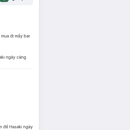
i mua đi mấy bar
saki ngày càng
 1 chỗ.
ớn để Hasaki ngày
 nhiều giờ.