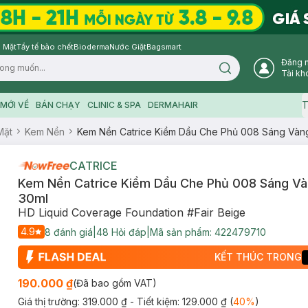
 Mặt
Tẩy tế bào chết
Bioderma
Nước Giặt
Bagsmart
Đăng 
Search icon
Tài kh
T
MỚI VỀ
BÁN CHẠY
CLINIC & SPA
DERMAHAIR
Mặt
Kem Nền
Kem Nền Catrice Kiềm Dầu Che Phủ 008 Sáng Vàn
CATRICE
Kem Nền Catrice Kiềm Dầu Che Phủ 008 Sáng Và
30ml
HD Liquid Coverage Foundation #Fair Beige
4.9
8
đánh giá
|
48
Hỏi đáp
|
Mã sản phẩm:
422479710
KẾT THÚC TRONG
190.000 ₫
(Đã bao gồm VAT)
Giá thị trường:
319.000 ₫
- Tiết kiệm:
129.000 ₫
(
40
%
)