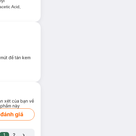
tyl
etic Acid,
 mút để tán kem
ận xét của bạn về
 phẩm này
 đánh giá
1
2