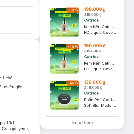
198.000 ₫
-
38
%
319.000 ₫
Catrice
Kem Nền Catrice Kiềm Dầu Che Phủ 020 Tông Hồng Tự Nhiên 30ml
HD Liquid Coverage Foundation #Rose Beige
190.000 ₫
-
40
%
319.000 ₫
Catrice
Kem Nền Catrice Kiềm Dầu Che Phủ 005 Sáng Tự Nhiên 30ml
HD Liquid Coverage Foundation #Ivory Beige
c 1 chỗ.
138.000 ₫
-
45
%
t nhiều giờ.
249.000 ₫
Catrice
Phấn Phủ Catrice Mỏng Nhẹ Kiềm Dầu 001 Mọi Tông Da 8g
Soft Blur Matte Setting Powder #Translucent
Xem thêm
Ppg-10/1
e Crosspolymer,