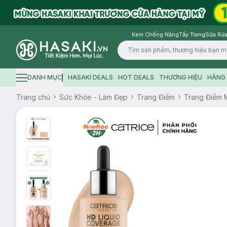
Kem Chống Nắng
Tẩy Trang
Sữa Rửa
Logo
DANH MỤC
HASAKI DEALS
HOT DEALS
THƯƠNG HIỆU
HÀNG 
Hamburger icon
Trang chủ
Sức Khỏe - Làm Đẹp
Trang Điểm
Trang Điểm 