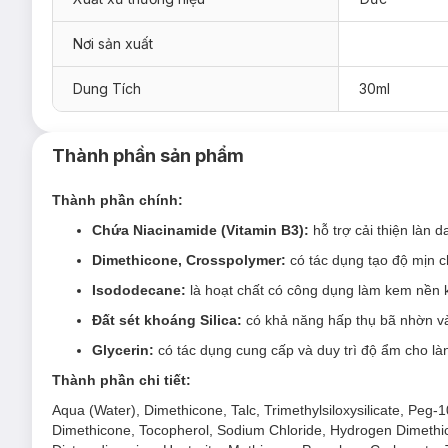
Nơi sản xuất
Kem Nền Catrice HD Liquid Coverage Foundation Che Ph
Màu 010 - Light Beige - Tông Tự Nhiên Trung Tính
Dung Tích
30ml
Màu 020 - Rose Beige - Tông Hồng Tự Nhiên
Màu 002 - Porcelain Beige - Tông Da Sáng
Thành phần sản phẩm
Màu 030 - Sand Beige - Tông Vàng Tự Nhiên
Thành phần chính:
Màu 008 - Fair Beige - Tông Sáng Vàng Tự Nhiên
Chứa Niacinamide (Vitamin B3):
hỗ trợ cải thiện là
Màu 005 - Ivory Beige - Tông Sáng Tự Nhiên
Dimethicone, Crosspolymer:
có tác dụng tạo độ mịn c
Isododecane:
là hoạt chất có công dụng làm kem nền kh
Đất sét khoáng Silica:
có khả năng hấp thụ bã nhờn và 
Glycerin:
có tác dụng cung cấp và duy trì độ ẩm cho là
Thành phần chi tiết:
Aqua (Water), Dimethicone, Talc, Trimethylsiloxysilicate, Peg-
Dimethicone, Tocopherol, Sodium Chloride, Hydrogen Dimethic