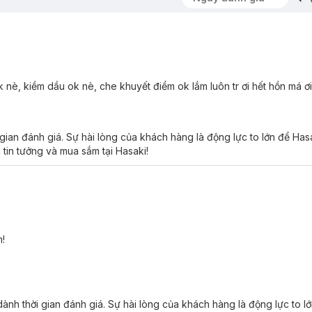
 nè, kiềm dầu ok nè, che khuyết điểm ok lắm luôn tr ơi hết hồn má ơ
 gian đánh giá. Sự hài lòng của khách hàng là động lực to lớn để Ha
 tin tưởng và mua sắm tại Hasaki!
ion phù hợp với loại da nào?
d Coverage Foundation:
 đến 24H, c
hống thấm nước và mồ hôi, kiểm soát dầu nhờn.
!
da toàn diện kể cả khi bạn trang điểm thường xuyên, suốt 1 ngày dài.
o kem, khi apply lên da sẽ dễ tán mà không hề bị vón cục hay dày đặc
nh thời gian đánh giá. Sự hài lòng của khách hàng là động lực to l
i tán đều trên da sẽ bay hơi và để lại lớp nền mỏng nhẹ, bền màu suốt