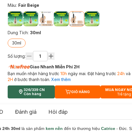
Màu
:
Fair Beige
Dung Tích
:
30ml
30ml
Số lượng:
Giao Nhanh Miễn Phí 2H
Bạn muốn nhận hàng trước
10h
ngày mai. Đặt hàng trước
24h
và 
2H
ở bước thanh toán.
Xem thêm
326/339 CN
MUA NGAY N
GIỎ HÀNG
CART PLUS ICON
Còn hàng
Trễ tặng
D
Đánh giá
Hỏi đáp
ủ 24h
30ml
là sản phẩm
kem nền
đến từ thương hiệu
Catrice
- Đức. 