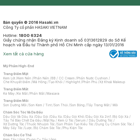
Synctives
Clinic
Dermahair
Mastige
Bản quyền © 2016 Hasaki.vn
Công Ty cổ phần HASAKI VIETNAM
Hotline:
1800 6324
Giấy chứng nhận Đăng ký Kinh doanh số 0313612829 do Sở Kế
hoạch và Đầu tư Thành phố Hồ Chí Minh cấp ngày 13/01/2016
Xem tất cả cửa hàng
Mỹ Phẩm High-End
Trang Điểm Mặt
Kem Lót
/
Kem Nền
/
Phấn Nền
/
BB / CC Cream
/
Phấn Nước Cushion
/
Che Khuyết Điểm
/
Má Hồng
/
Tạo Khối / Highlight
/
Phấn Phủ
/
Xịt Khoá Makeup
Trang Điểm Mắt
Kẻ Mày
/
Kẻ Mắt
/
Phấn Mắt
/
Mascara
Trang Điểm Môi
Son Dưỡng Môi
/
Son Kem / Tint
/
Son Thỏi
/
Son Bóng
/
Tẩy Trang Mắt / Môi
Chăm Sóc Tóc Và Da Đầu
Dầu Gội Và Dầu Xả
/
Dầu Gội
/
Dầu Xả
/
Dầu Gội Khô
/
Dầu Gội Xả 2in1
/
Bộ Gội Xả
/
Tẩy Tế Bào Chết Da Đầu
/
Mặt Nạ / Kem Ủ Tóc
/
Serum / Dầu Dưỡng Tóc
/
Xịt Dưỡng Tóc
/
Thuốc Nhuộm Tóc
/
Sản Phẩm Tạo Kiểu Tóc
/
Dụng Cụ Chăm Sóc Tóc
/
Máy Sấy Tóc
/
Lược
/
Bộ Chăm Sóc Tóc
/
Phụ Kiện Tóc
Chăm Sóc Cơ Thể
Kem Tẩy Lông
/
Dụng Cụ Tẩy Lông