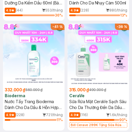
Dưỡng Da Kiềm Dầu 60ml (Bản
Dành Cho Da Nhạy Cảm 500ml
Mới)
(44)
553/tháng
(228)
880/tháng
4.9
4.9
36
%
13
%
-
41
%
-
36
%
332.000 ₫
315.000 ₫
560.000 ₫
490.000 ₫
Bioderma
CeraVe
Nước Tẩy Trang Bioderma
Sữa Rửa Mặt CeraVe Sạch Sâu
Dành Cho Da Dầu & Hỗn Hợp
Cho Da Thường Đến Da Dầu
500ml
473ml
(228)
721/tháng
(116)
1.6k/tháng
4.9
4.9
11
%
90
%
Bill Cerave 299K Tặng Sữa Rửa
Mặt Cerave 30ml (SL có hạn)