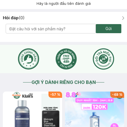
Hãy là người đầu tiên đánh giá
Hỏi đáp
(
0
)
Gửi
GỢI Ý DÀNH RIÊNG CHO BẠN
-
57
%
-
48
%