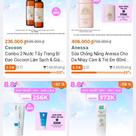
236.000 ₫
406.000 ₫
590.000 ₫
702.000 ₫
Cocoon
Anessa
Combo 2 Nước Tẩy Trang Bí
Sữa Chống Nắng Anessa Cho
Đao Cocoon Làm Sạch & Giảm
Da Nhạy Cảm & Trẻ Em 60ml
Dầu 500ml
(Mới)
(57)
1.6k/tháng
(23)
436/tháng
5.0
5.0
88
%
49
%
-
42
%
-
58
%