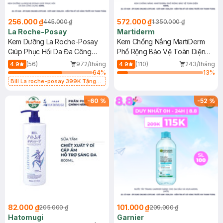
256.000 ₫
572.000 ₫
445.000 ₫
1.350.000 ₫
La Roche-Posay
Martiderm
Kem Dưỡng La Roche-Posay
Kem Chống Nắng MartiDerm
Giúp Phục Hồi Da Đa Công
Phổ Rộng Bảo Vệ Toàn Diện
Dụng 40ml
40ml
(56)
972/tháng
(110)
243/tháng
4.9
4.9
64
%
13
%
Bill La roche-posay 399K Tặng
Gel rửa mặt da dầu nhạy cảm 50ml
(SL có hạn)
-
60
%
-
52
%
82.000 ₫
101.000 ₫
205.000 ₫
209.000 ₫
Hatomugi
Garnier