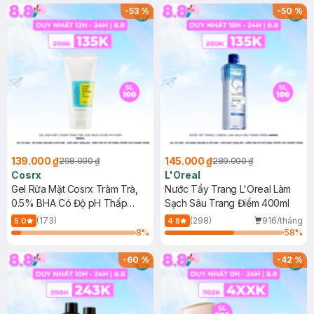
-
53
%
-
50
%
139.000 ₫
145.000 ₫
298.000 ₫
289.000 ₫
Cosrx
L'Oreal
Gel Rửa Mặt Cosrx Tràm Trà,
Nước Tẩy Trang L'Oreal Làm
0.5% BHA Có Độ pH Thấp
Sạch Sâu Trang Điểm 400ml
150ml
(173)
(298)
916/tháng
5.0
4.8
8
%
58
%
-
60
%
-
42
%