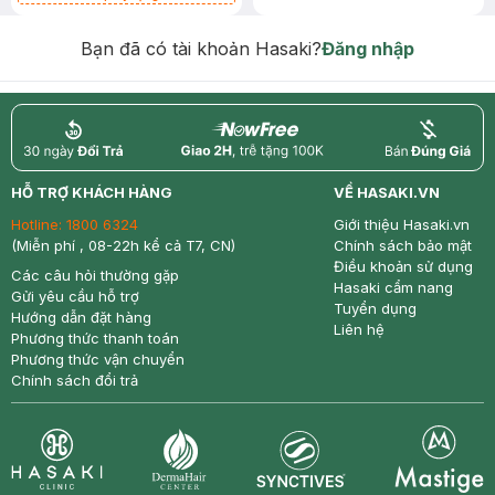
Chống Nắng 7g trị giá 30K (SL có
hạn)
Bạn đã có tài khoản Hasaki?
Đăng nhập
return
nowfree
price
HỖ TRỢ KHÁCH HÀNG
VỀ HASAKI.VN
Hotline:
1800 6324
Giới thiệu Hasaki.vn
(Miễn phí , 08-22h kể cả T7, CN)
Chính sách bảo mật
Điều khoản sử dụng
Các câu hỏi thường gặp
Hasaki cẩm nang
Gửi yêu cầu hỗ trợ
Tuyển dụng
Hướng dẫn đặt hàng
Liên hệ
Phương thức thanh toán
Phương thức vận chuyển
Chính sách đổi trả