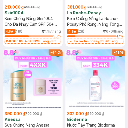
213.000 ₫
381.000 ₫
495.000 ₫
610.000 ₫
Skin1004
La Roche-Posay
Kem Chống Nắng Skin1004
Kem Chống Nắng La Roche-
Cho Da Nhạy Cảm SPF 50+
Posay Phổ Rộng, Nâng Tông
50ml
Kiềm Dầu 50ml
(119)
1.1k/tháng
(28)
676/tháng
4.8
4.9
50
%
17
%
Bill Skin1004 từ 399k Tặng Kem
Bill La roche-posay 399K Tặng
Chống Nắng Cho Da Nhạy Cảm
Gel rửa mặt da dầu nhạy cảm 50ml
SPF 50+ 20ml (SL Có Hạn)
(SL có hạn)
-
44
%
-
41
%
390.000 ₫
332.000 ₫
702.000 ₫
560.000 ₫
Anessa
Bioderma
Sữa Chống Nắng Anessa
Nước Tẩy Trang Bioderma