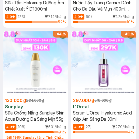
Sữa Tắm Hatomugi Dưỡng Ẩm
Nước Tẩy Trang Garnier Dành
Chiết Xuất Ý Dĩ 800ml
Cho Da Dầu Và Mụn 400ml
(Mới)
(123)
714/tháng
(69)
1.2k/tháng
4.9
4.9
52
%
10
%
-
44
%
-
43
%
130.000 ₫
297.000 ₫
234.000 ₫
519.000 ₫
Sunplay
L'Oreal
Sữa Chống Nắng Sunplay Skin
Serum L'Oreal Hyaluronic Acid
Aqua Dưỡng Da Sáng Mịn 55g
Cấp Ẩm Sáng Da 30ml
(108)
531/tháng
(27)
279/tháng
4.9
4.9
91
%
4
%
Bill 199K Sunplay tặng Tinh Chất